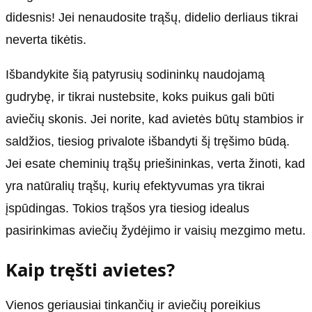
didesnis! Jei nenaudosite trąšų, didelio derliaus tikrai
neverta tikėtis.
Išbandykite šią patyrusių sodininkų naudojamą
gudrybę, ir tikrai nustebsite, koks puikus gali būti
aviečių skonis. Jei norite, kad avietės būtų stambios ir
saldžios, tiesiog privalote išbandyti šį tręšimo būdą.
Jei esate cheminių trąšų priešininkas, verta žinoti, kad
yra natūralių trąšų, kurių efektyvumas yra tikrai
įspūdingas. Tokios trąšos yra tiesiog idealus
pasirinkimas aviečių žydėjimo ir vaisių mezgimo metu.
Kaip tręšti avietes?
Vienos geriausiai tinkančių ir aviečių poreikius