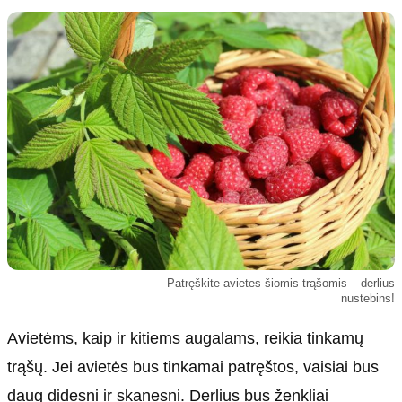
Kultūra
Etikos politika
Sodas ir daržas
Klaidų taisymo politika
Sveikata ir grožis
Naudojimo sąlygos
Karjera
Privatumo politika
Psichologinė sveikata
Reklamos politika
Tvari mada
Slapukų politika
Redakcija
Apie mus
Autoriai
Patręškite avietes šiomis trąšomis – derlius
Kontaktai
nustebins!
Redakcinė politika
Avietėms, kaip ir kitiems augalams, reikia tinkamų
Dirbtinis intelektas
trąšų. Jei avietės bus tinkamai patręštos, vaisiai bus
daug didesni ir skanesni. Derlius bus ženkliai