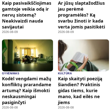
Kaip pasivaikščiojimas
Ar jūsų slaptažodžius
gamtoje veikia odą ir
jau perėmė
nervų sistemą?
programėlės? Ką
Neakivaizdi nauda
svarbu žinoti ir kada
savijautai
verta jomis pasitikėti
2026-08-09
2026-08-09
GYVENIMAS
KULTŪRA
Kodėl vengdami mažų
Kaip skaityti poeziją
konfliktų prarandame
šiandien? Praktinis
artumą? Kaip išmokti
gidas tiems, kurie
neskausmingai
mano, kad eilės ne
pasiginčyti
jiems
2026-08-08
2026-08-08