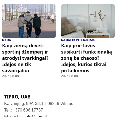
MADA
NAMAI IR INTERJERAS
Kaip žiemą dėvėti
Kaip prie lovos
sportinį džemperį ir
susikurti funkcionalią
atrodyti tvarkingai?
zoną be chaoso?
Idėjos ne tik
Idėjos, kurios tikrai
savaitgaliui
pritaikomos
2026-08-08
2026-08-08
TIPRO, UAB
Kalvarijų g. 99A-33, LT-08219 Vilnius
Tel.: +370 606 17737
El. paštas:
info@tipro.lt