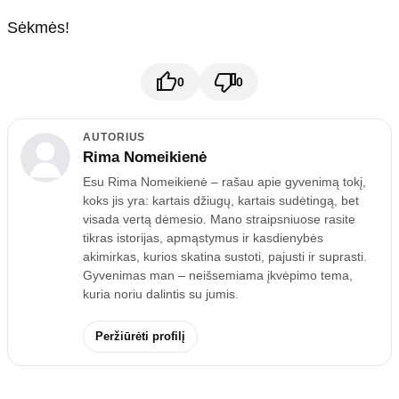
Sėkmės!
0
0
AUTORIUS
Rima Nomeikienė
Esu Rima Nomeikienė – rašau apie gyvenimą tokį,
koks jis yra: kartais džiugų, kartais sudėtingą, bet
visada vertą dėmesio. Mano straipsniuose rasite
tikras istorijas, apmąstymus ir kasdienybės
akimirkas, kurios skatina sustoti, pajusti ir suprasti.
Gyvenimas man – neišsemiama įkvėpimo tema,
kuria noriu dalintis su jumis.
Peržiūrėti profilį