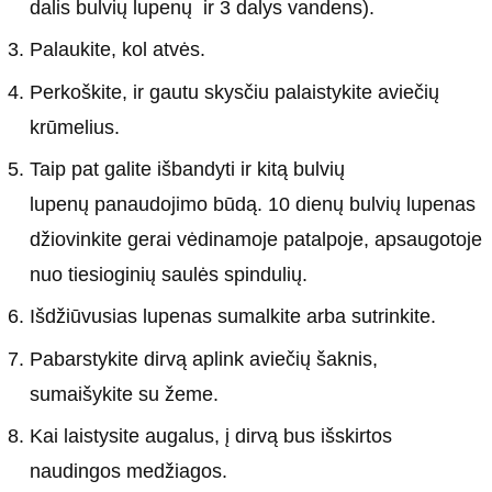
dalis bulvių lupenų ir 3 dalys vandens).
Palaukite, kol atvės.
Perkoškite, ir gautu skysčiu palaistykite aviečių
krūmelius.
Taip pat galite išbandyti ir kitą bulvių
lupenų panaudojimo būdą. 10 dienų bulvių lupenas
džiovinkite gerai vėdinamoje patalpoje, apsaugotoje
nuo tiesioginių saulės spindulių.
Išdžiūvusias lupenas sumalkite arba sutrinkite.
Pabarstykite dirvą aplink aviečių šaknis,
sumaišykite su žeme.
Kai laistysite augalus, į dirvą bus išskirtos
naudingos medžiagos.