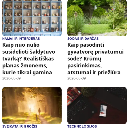
NAMAI IR INTERJERAS
SODAS IR DARŽAS
Kaip nuo nulio
Kaip pasodinti
susidėlioti šaldytuvo
gyvatvorę privatumui
tvarką? Realistiškas
sode? Krūmų
planas žmonėms,
pasirinkimas,
kurie tikrai gamina
atstumai ir priežiūra
2026-08-09
2026-08-09
SVEIKATA IR GROŽIS
TECHNOLOGIJOS