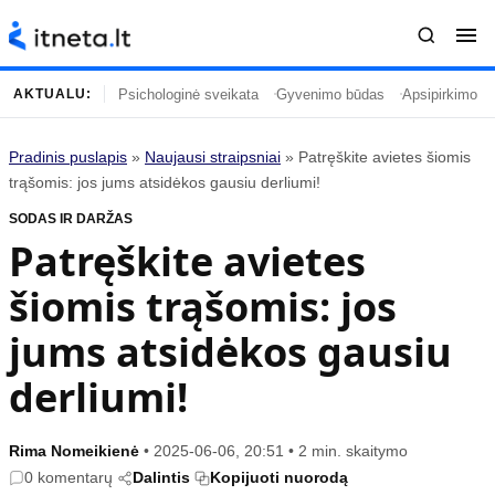
Psichologinė sveikata
Gyvenimo būdas
Apsipirkimo įp
AKTUALU:
Pradinis puslapis
»
Naujausi straipsniai
»
Patręškite avietes šiomis
Turinys
Temos
trąšomis: jos jums atsidėkos gausiu derliumi!
SODAS IR DARŽAS
Naujausi straipsniai
Horoskopai
Patręškite avietes
Gyvenimas
Kulinarija
šiomis trąšomis: jos
Įdomybės
Technologijos
Mada
Gyvenimo būdas
jums atsidėkos gausiu
Mokslas
Vasaros mada
derliumi!
Namai ir interjeras
Tėvai ir vaikai
Rima Nomeikienė
•
2025-06-06, 20:51
•
2 min. skaitymo
Populiaru
Informacija
0 komentarų
Dalintis
Kopijuoti nuorodą