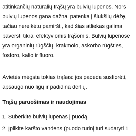
atitinkančių natūralių trąšų yra bulvių lupenos. Nors
bulvių lupenos gana dažnai patenka į šiukšlių dėžę,
tačiau nereikėtų pamiršti, kad šias atliekas galima
paversti tikrai efektyviomis trąšomis. Bulvių lupenose
yra organinių rūgščių, krakmolo, askorbo rūgšties,
fosforo, kalio ir fluoro.
Avietės mėgsta tokias trąšas: jos padeda sustiprėti,
apsaugo nuo ligų ir padidina derlių.
Trąšų paruošimas ir naudojimas
Suberkite bulvių lupenas į puodą.
Įpilkite karšto vandens (puodo turinį turi sudaryti 1