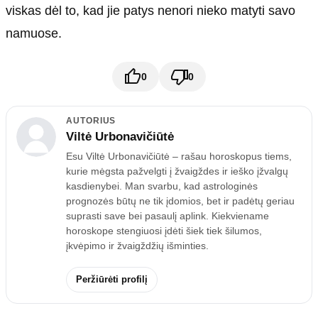
viskas dėl to, kad jie patys nenori nieko matyti savo
namuose.
0
0
AUTORIUS
Viltė Urbonavičiūtė
Esu Viltė Urbonavičiūtė – rašau horoskopus tiems,
kurie mėgsta pažvelgti į žvaigždes ir ieško įžvalgų
kasdienybei. Man svarbu, kad astrologinės
prognozės būtų ne tik įdomios, bet ir padėtų geriau
suprasti save bei pasaulį aplink. Kiekviename
horoskope stengiuosi įdėti šiek tiek šilumos,
įkvėpimo ir žvaigždžių išminties.
Peržiūrėti profilį