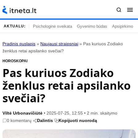
Psichologinė sveikata
Gyvenimo būdas
Apsipirkimo įp
AKTUALU:
Pradinis puslapis
»
Naujausi straipsniai
»
Pas kuriuos Zodiako
Turinys
Temos
ženklus retai apsilanko svečiai?
HOROSKOPAI
Naujausi straipsniai
Horoskopai
Pas kuriuos Zodiako
Gyvenimas
Kulinarija
ženklus retai apsilanko
Įdomybės
Technologijos
Mada
Gyvenimo būdas
svečiai?
Mokslas
Vasaros mada
Namai ir interjeras
Tėvai ir vaikai
Viltė Urbonavičiūtė
•
2025-07-25, 12:55
•
2 min. skaitymo
0 komentarų
Dalintis
Kopijuoti nuorodą
Populiaru
Informacija