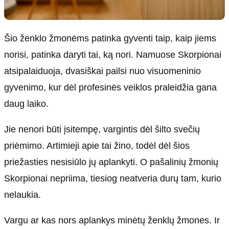
Šio ženklo žmonėms patinka gyventi taip, kaip jiems
norisi, patinka daryti tai, ką nori. Namuose Skorpionai
atsipalaiduoja, dvasiškai pailsi nuo visuomeninio
gyvenimo, kur dėl profesinės veiklos praleidžia gana
daug laiko.
Jie nenori būti įsitempę, vargintis dėl šilto svečių
priėmimo. Artimieji apie tai žino, todėl dėl šios
priežasties nesisiūlo jų aplankyti. O pašalinių žmonių
Skorpionai nepriima, tiesiog neatveria durų tam, kurio
nelaukia.
Vargu ar kas nors aplankys minėtų ženklų žmones. Ir