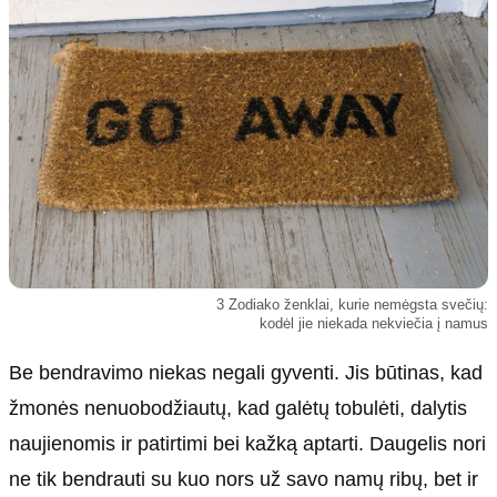
Kultūra
Etikos politika
Sodas ir daržas
Klaidų taisymo politika
Sveikata ir grožis
Naudojimo sąlygos
Karjera
Privatumo politika
Psichologinė sveikata
Reklamos politika
Tvari mada
Slapukų politika
Redakcija
Apie mus
3 Zodiako ženklai, kurie nemėgsta svečių:
kodėl jie niekada nekviečia į namus
Autoriai
Kontaktai
Be bendravimo niekas negali gyventi. Jis būtinas, kad
Redakcinė politika
žmonės nenuobodžiautų, kad galėtų tobulėti, dalytis
Dirbtinis intelektas
naujienomis ir patirtimi bei kažką aptarti. Daugelis nori
ne tik bendrauti su kuo nors už savo namų ribų, bet ir