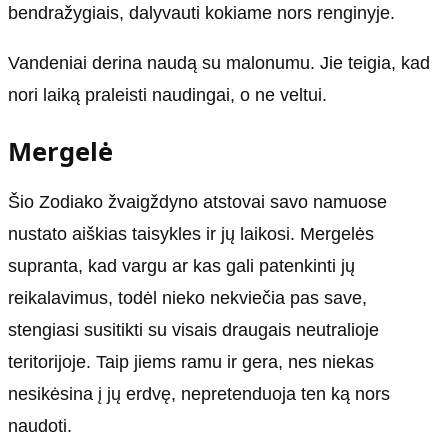
bendražygiais, dalyvauti kokiame nors renginyje.
Vandeniai derina naudą su malonumu. Jie teigia, kad
nori laiką praleisti naudingai, ​​o ne veltui.
Mergelė
Šio Zodiako žvaigždyno atstovai savo namuose
nustato aiškias taisykles ir jų laikosi. Mergelės
supranta, kad vargu ar kas gali patenkinti jų
reikalavimus, todėl nieko nekviečia pas save,
stengiasi susitikti su visais draugais neutralioje
teritorijoje. Taip jiems ramu ir gera, nes niekas
nesikėsina į jų erdvę, nepretenduoja ten ką nors
naudoti.