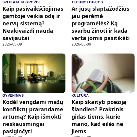
SVEIKATA IR GROŽIS
TECHNOLOGIJOS
Kaip pasivaikščiojimas
Ar jūsų slaptažodžius
gamtoje veikia odą ir
jau perėmė
nervų sistemą?
programėlės? Ką
Neakivaizdi nauda
svarbu žinoti ir kada
savijautai
verta jomis pasitikėti
2026-08-09
2026-08-09
GYVENIMAS
KULTŪRA
Kodėl vengdami mažų
Kaip skaityti poeziją
konfliktų prarandame
šiandien? Praktinis
artumą? Kaip išmokti
gidas tiems, kurie
neskausmingai
mano, kad eilės ne
pasiginčyti
jiems