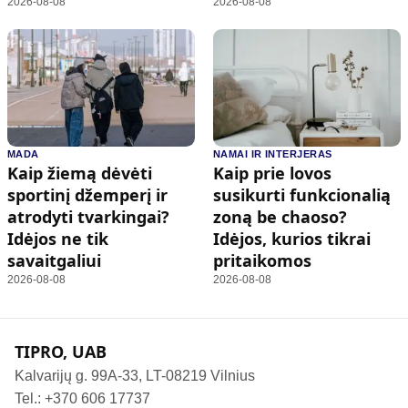
2026-08-08
2026-08-08
MADA
NAMAI IR INTERJERAS
Kaip žiemą dėvėti
Kaip prie lovos
sportinį džemperį ir
susikurti funkcionalią
atrodyti tvarkingai?
zoną be chaoso?
Idėjos ne tik
Idėjos, kurios tikrai
savaitgaliui
pritaikomos
2026-08-08
2026-08-08
TIPRO, UAB
Kalvarijų g. 99A-33, LT-08219 Vilnius
Tel.: +370 606 17737