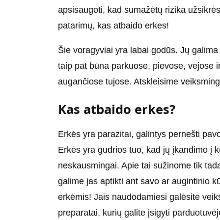
apsisaugoti, kad sumažėtų rizika užsikrėsti
patarimų, kas atbaido erkes!
Šie voragyviai yra labai godūs. Jų galima 
taip pat būna parkuose, pievose, vejose i
augančiose tujose. Atskleisime veiksming
Kas atbaido erkes?
Erkės yra parazitai, galintys pernešti pav
Erkės yra gudrios tuo, kad jų įkandimo į k
neskausmingai. Apie tai sužinome tik tada, 
galime jas aptikti ant savo ar augintinio 
erkėmis! Jais naudodamiesi galėsite veiks
preparatai, kurių galite įsigyti parduotuvėj