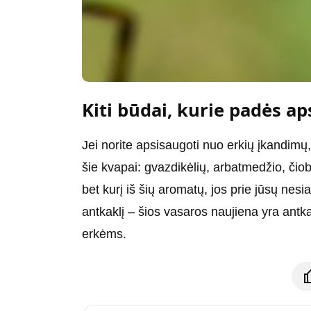
Kiti būdai, kurie padės a
Jei norite apsisaugoti nuo erkių įkandimų
šie kvapai: gvazdikėlių, arbatmedžio, čiob
bet kurį iš šių aromatų, jos prie jūsų nesia
antkaklį – šios vasaros naujiena yra antkakl
erkėms.