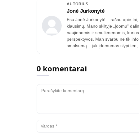
AUTORIUS
Jonė Jurkonytė
Esu Jonė Jurkonytė – rašau apie tai, k
klausimų. Mano skiltyje „Įdomu“ dalin
naujienomis ir smulkmenomis, kurios p
perspektyvos. Man svarbu ne tik inform
smalsumą – juk įdomumas slypi ten, k
0 komentarai