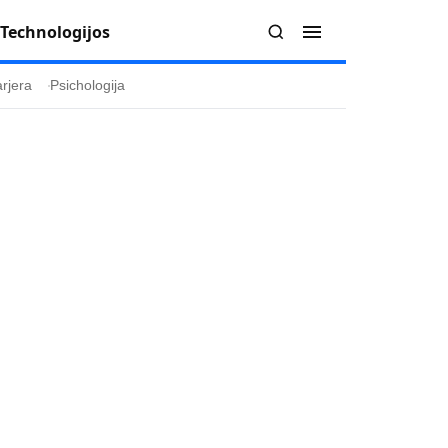
Technologijos
rjera
Psichologija
Redakcija
Apie mus
politika
Autoriai
ygos
Kontaktai
ika
Redakcinė politika
ika
Dirbtinis intelektas
a