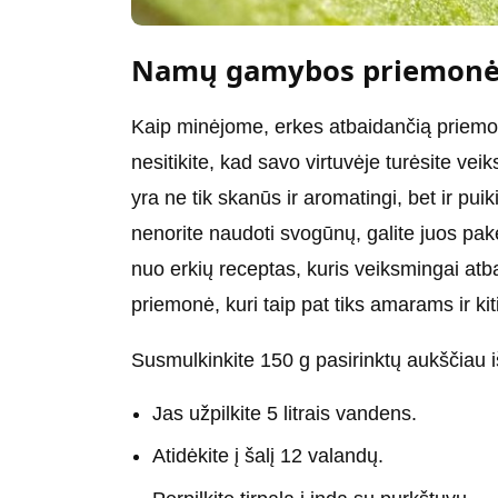
Namų gamybos priemonės
Kaip minėjome, erkes atbaidančią priemonę
nesitikite, kad savo virtuvėje turėsite v
yra ne tik skanūs ir aromatingi, bet ir pu
nenorite naudoti svogūnų, galite juos pak
nuo erkių receptas, kuris veiksmingai atbai
priemonė, kuri taip pat tiks amarams ir ki
Susmulkinkite 150 g pasirinktų aukščiau i
Jas užpilkite 5 litrais vandens.
Atidėkite į šalį 12 valandų.