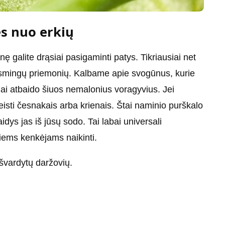
 nuo erkių
 galite drąsiai pasigaminti patys. Tikriausiai net
eiksmingų priemonių. Kalbame apie svogūnus, kurie
ikiai atbaido šiuos nemalonius voragyvius. Jei
eisti česnakais arba krienais. Štai naminio purškalo
dys jas iš jūsų sodo. Tai labai universali
tiems kenkėjams naikinti.
švardytų daržovių.