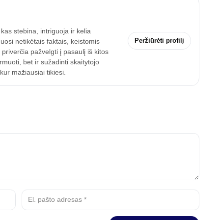
as stebina, intriguoja ir kelia
Peržiūrėti profilį
uosi netikėtais faktais, keistomis
riverčia pažvelgti į pasaulį iš kitos
uoti, bet ir sužadinti skaitytojo
ur mažiausiai tikiesi.