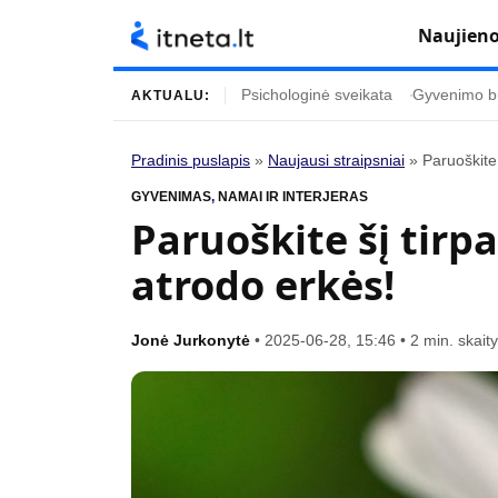
Naujien
Psichologinė sveikata
Gyvenimo b
AKTUALU:
Pradinis puslapis
»
Naujausi straipsniai
»
Paruoškite 
Turinys
Temos
GYVENIMAS
,
NAMAI IR INTERJERAS
Paruoškite šį tirpa
Naujausi straipsniai
Horoskopai
atrodo erkės!
Gyvenimas
Kulinarija
Įdomybės
Technologijos
Jonė Jurkonytė
•
2025-06-28, 15:46
•
2 min. skai
Mada
Gyvenimo būda
Mokslas
Vasaros mada
Namai ir interjeras
Tėvai ir vaikai