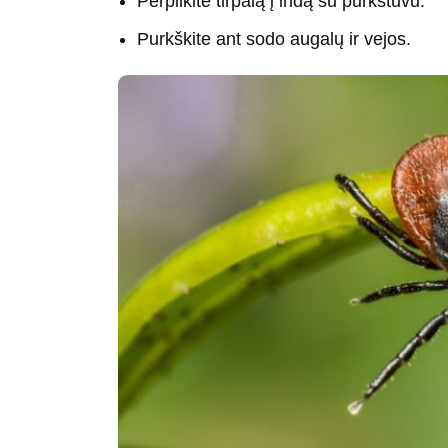
Perpilkite tirpalą į indą su purkštuvu.
Purkškite ant sodo augalų ir vejos.