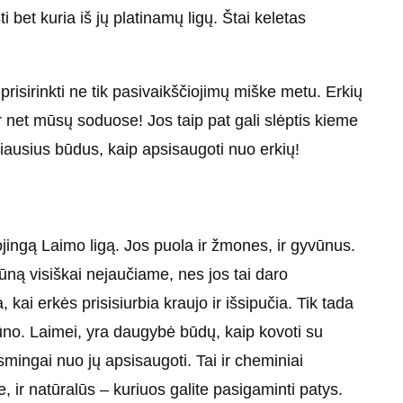
 bet kuria iš jų platinamų ligų. Štai keletas
prisirinkti ne tik pasivaikščiojimų miške metu. Erkių
r net mūsų soduose! Jos taip pat gali slėptis kieme
iausius būdus, kaip apsisaugoti nuo erkių!
ojingą Laimo ligą. Jos puola ir žmones, ir gyvūnus.
ūną visiškai nejaučiame, nes jos tai daro
kai erkės prisisiurbia kraujo ir išsipučia. Tik tada
kūno. Laimei, yra daugybė būdų, kaip kovoti su
mingai nuo jų apsisaugoti. Tai ir cheminiai
e, ir natūralūs – kuriuos galite pasigaminti patys.