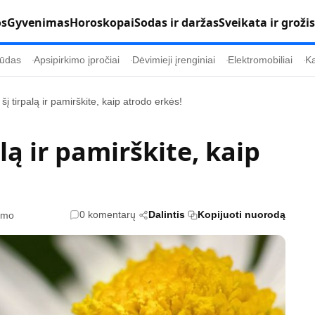
os
Gyvenimas
Horoskopai
Sodas ir daržas
Sveikata ir grožis
ūdas
Apsipirkimo įpročiai
Dėvimieji įrenginiai
Elektromobiliai
Ka
šį tirpalą ir pamirškite, kaip atrodo erkės!
Populiaru
Informacija
lą ir pamirškite, kaip
Kultūra
Etikos politika
Sodas ir daržas
Klaidų taisymo 
Sveikata ir grožis
Naudojimo sąl
0 komentarų
Dalintis
Kopijuoti nuorodą
tymo
s
Karjera
Privatumo polit
Psichologinė sveikata
Reklamos polit
Tvari mada
Slapukų politik