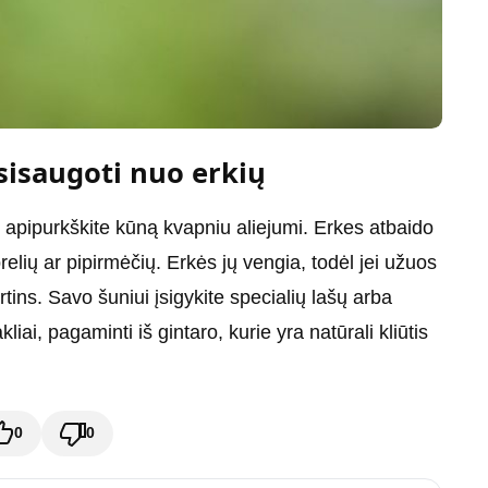
psisaugoti nuo erkių
, apipurkškite kūną kvapniu aliejumi. Erkes atbaido
relių ar pipirmėčių. Erkės jų vengia, todėl jei užuos
rtins. Savo šuniui įsigykite specialių lašų arba
iai, pagaminti iš gintaro, kurie yra natūrali kliūtis
0
0