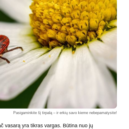
Pasigaminkite šį tirpalą – ir erkių savo kieme nebepamatysite!
ač vasarą yra tikras vargas. Būtina nuo jų