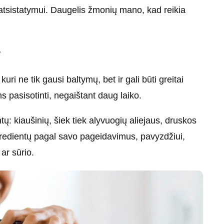
tsistatymui. Daugelis žmonių mano, kad reikia
?
uri ne tik gausi baltymų, bet ir gali būti greitai
s pasisotinti, negaištant daug laiko.
tų: kiaušinių, šiek tiek alyvuogių aliejaus, druskos
 ingredientų pagal savo pageidavimus, pavyzdžiui,
ar sūrio.