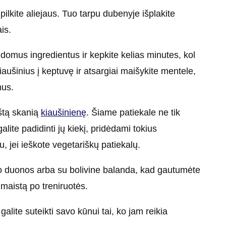
įpilkite aliejaus. Tuo tarpu dubenyje išplakite
is.
ildomus ingredientus ir kepkite kelias minutes, kol
kiaušinius į keptuvę ir atsargiai maišykite mentele,
mus.
štą skanią
kiaušinienę
. Šiame patiekale ne tik
alite padidinti jų kiekį, pridėdami tokius
u, jei ieškote vegetariškų patiekalų.
ūdo duonos arba su bolivine balanda, kad gautumėte
maistą po treniruotės.
alite suteikti savo kūnui tai, ko jam reikia