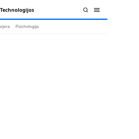
Technologijos
rjera
Psichologija
Redakcija
Apie mus
politika
Autoriai
ygos
Kontaktai
ika
Redakcinė politika
ika
Dirbtinis intelektas
a