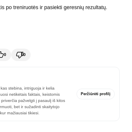
s po treniruotės ir pasiekti geresnių rezultatų.
0
0
as stebina, intriguoja ir kelia
Peržiūrėti profilį
uosi netikėtais faktais, keistomis
riverčia pažvelgti į pasaulį iš kitos
uoti, bet ir sužadinti skaitytojo
ur mažiausiai tikiesi.