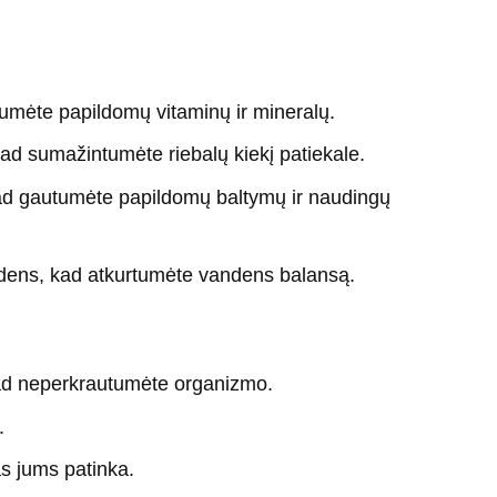
tumėte papildomų vitaminų ir mineralų.
ad sumažintumėte riebalų kiekį patiekale.
, kad gautumėte papildomų baltymų ir naudingų
ndens, kad atkurtumėte vandens balansą.
kad neperkrautumėte organizmo.
.
as jums patinka.