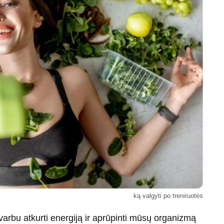
ką valgyti po treniruotės
varbu atkurti energiją ir aprūpinti mūsų organizmą