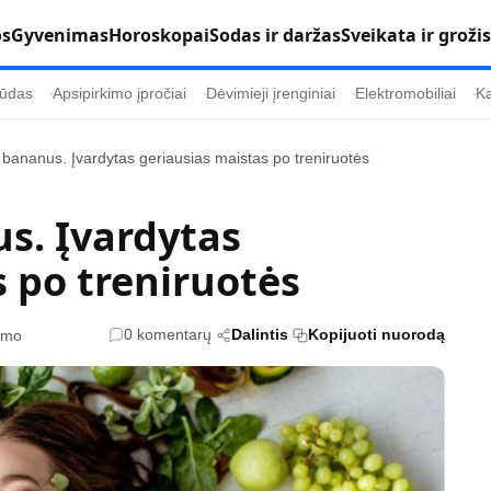
os
Gyvenimas
Horoskopai
Sodas ir daržas
Sveikata ir grožis
ūdas
Apsipirkimo įpročiai
Dėvimieji įrenginiai
Elektromobiliai
Ka
 bananus. Įvardytas geriausias maistas po treniruotės
Populiaru
Informacija
s. Įvardytas
Kultūra
Etikos politika
 po treniruotės
Sodas ir daržas
Klaidų taisymo 
Sveikata ir grožis
Naudojimo sąl
0 komentarų
Dalintis
Kopijuoti nuorodą
tymo
s
Karjera
Privatumo polit
Psichologinė sveikata
Reklamos polit
Tvari mada
Slapukų politik