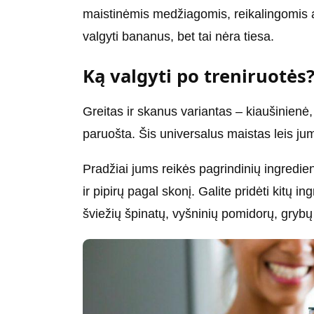
maistinėmis medžiagomis, reikalingomis a
valgyti bananus, bet tai nėra tiesa.
Ką valgyti po treniruotės
Greitas ir skanus variantas – kiaušinienė, k
paruošta. Šis universalus maistas leis jum
Pradžiai jums reikės pagrindinių ingredien
ir pipirų pagal skonį. Galite pridėti kitų
šviežių špinatų, vyšninių pomidorų, grybų 