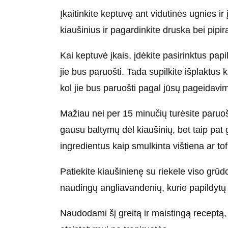
Įkaitinkite keptuvę ant vidutinės ugnies ir 
kiaušinius ir pagardinkite druska bei pipira
Kai keptuvė įkais, įdėkite pasirinktus pap
jie bus paruošti. Tada supilkite išplaktus 
kol jie bus paruošti pagal jūsų pageidavi
Mažiau nei per 15 minučių turėsite paruo
gausu baltymų dėl kiaušinių, bet taip pat g
ingredientus kaip smulkinta vištiena ar tof
Patiekite kiaušinienę su riekele viso gr
naudingų angliavandenių, kurie papildytų 
Naudodami šį greitą ir maistingą receptą, g