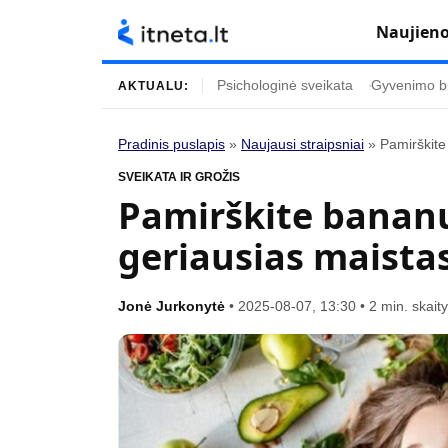
Naujien
Psichologinė sveikata
Gyvenimo b
AKTUALU:
Pradinis puslapis
»
Naujausi straipsniai
»
Pamirškite
Turinys
Temos
SVEIKATA IR GROŽIS
Pamirškite bananu
Naujausi straipsniai
Horoskopai
geriausias maistas
Gyvenimas
Kulinarija
Įdomybės
Technologijos
Jonė Jurkonytė
•
2025-08-07, 13:30
•
2 min. skai
Mada
Gyvenimo būda
Mokslas
Vasaros mada
Namai ir interjeras
Tėvai ir vaikai