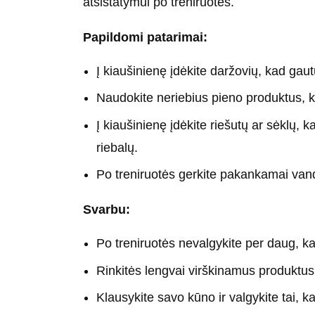
atsistatymui po treniruotės.
Papildomi patarimai:
Į kiaušinienę įdėkite daržovių, kad gau
Naudokite neriebius pieno produktus, k
Į kiaušinienę įdėkite riešutų ar sėklų
riebalų.
Po treniruotės gerkite pakankamai va
Svarbu:
Po treniruotės nevalgykite per daug, 
Rinkitės lengvai virškinamus produktus
Klausykite savo kūno ir valgykite tai, k