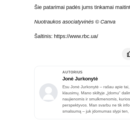
Šie patarimai padės jums tinkamai maitinti
Nuotraukos asociatyvinės © Canva
Šaltinis: https://www.rbc.ua/
AUTORIUS
Jonė Jurkonytė
Esu Jonė Jurkonytė – rašau apie tai, k
klausimų. Mano skiltyje „Įdomu“ dalin
naujienomis ir smulkmenomis, kurios p
perspektyvos. Man svarbu ne tik inform
smalsumą – juk įdomumas slypi ten, k