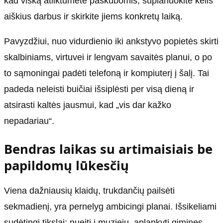
kad viską atliktumėte paskubomis, suplanuokite kelis
aiškius darbus ir skirkite jiems konkretų laiką.
Pavyzdžiui, nuo vidurdienio iki ankstyvo popietės skirti
skalbiniams, virtuvei ir lengvam savaitės planui, o po
to sąmoningai padėti telefoną ir kompiuterį į šalį. Tai
padeda neleisti buičiai išsiplėsti per visą dieną ir
atsirasti kaltės jausmui, kad „vis dar kažko
nepadariau“.
Bendras laikas su artimaisiais be
papildomų lūkesčių
Viena dažniausių klaidų, trukdančių pailsėti
sekmadienį, yra pernelyg ambicingi planai. Išsikeliami
sudėtingi tikslai: nueiti į muziejų, aplankyti gimines,