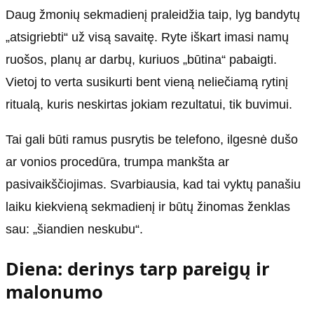
Daug žmonių sekmadienį praleidžia taip, lyg bandytų
„atsigriebti“ už visą savaitę. Ryte iškart imasi namų
ruošos, planų ar darbų, kuriuos „būtina“ pabaigti.
Vietoj to verta susikurti bent vieną neliečiamą rytinį
ritualą, kuris neskirtas jokiam rezultatui, tik buvimui.
Tai gali būti ramus pusrytis be telefono, ilgesnė dušo
ar vonios procedūra, trumpa mankšta ar
pasivaikščiojimas. Svarbiausia, kad tai vyktų panašiu
laiku kiekvieną sekmadienį ir būtų žinomas ženklas
sau: „šiandien neskubu“.
Diena: derinys tarp pareigų ir
malonumo