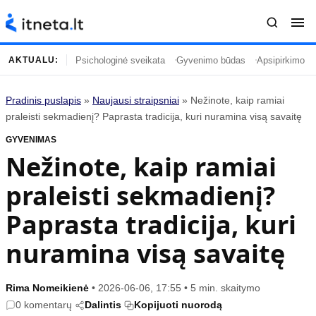
Psichologinė sveikata
Gyvenimo būdas
Apsipirkimo įp
AKTUALU:
Pradinis puslapis
»
Naujausi straipsniai
»
Nežinote, kaip ramiai
Turinys
Temos
praleisti sekmadienį? Paprasta tradicija, kuri nuramina visą savaitę
GYVENIMAS
Naujausi straipsniai
Horoskopai
Nežinote, kaip ramiai
Gyvenimas
Kulinarija
praleisti sekmadienį?
Įdomybės
Technologijos
Mada
Gyvenimo būdas
Paprasta tradicija, kuri
Mokslas
Vasaros mada
nuramina visą savaitę
Namai ir interjeras
Tėvai ir vaikai
Rima Nomeikienė
•
2026-06-06, 17:55
•
5 min. skaitymo
Populiaru
Informacija
0 komentarų
Dalintis
Kopijuoti nuorodą