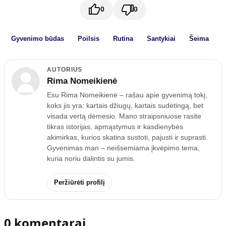
0
0
Gyvenimo būdas
Poilsis
Rutina
Santykiai
Šeima
AUTORIUS
Rima Nomeikienė
Esu Rima Nomeikienė – rašau apie gyvenimą tokį,
koks jis yra: kartais džiugų, kartais sudėtingą, bet
visada vertą dėmesio. Mano straipsniuose rasite
tikras istorijas, apmąstymus ir kasdienybės
akimirkas, kurios skatina sustoti, pajusti ir suprasti.
Gyvenimas man – neišsemiama įkvėpimo tema,
kuria noriu dalintis su jumis.
Peržiūrėti profilį
0 komentarai