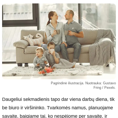
Kultūra
Etikos politika
Sodas ir daržas
Klaidų taisymo politika
Sveikata ir grožis
Naudojimo sąlygos
Karjera
Privatumo politika
Psichologinė sveikata
Reklamos politika
Tvari mada
Slapukų politika
Redakcija
Apie mus
Autoriai
Pagrindinė iliustracija. Nuotrauka: Gustavo
Kontaktai
Fring / Pexels.
Redakcinė politika
Daugeliui sekmadienis tapo dar viena darbų diena, tik
Dirbtinis intelektas
be biuro ir viršininko. Tvarkomės namus, planuojame
savaitę, baigiame tai, ko nespėjome per savaitę, ir