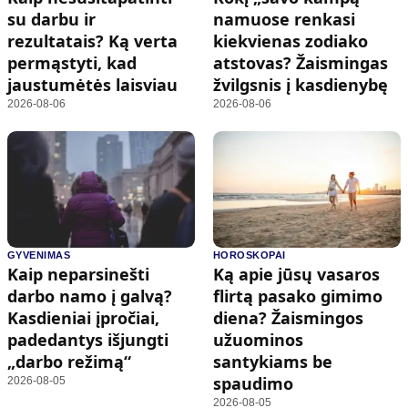
su darbu ir
namuose renkasi
rezultatais? Ką verta
kiekvienas zodiako
permąstyti, kad
atstovas? Žaismingas
jaustumėtės laisviau
žvilgsnis į kasdienybę
2026-08-06
2026-08-06
GYVENIMAS
HOROSKOPAI
Kaip neparsinešti
Ką apie jūsų vasaros
darbo namo į galvą?
flirtą pasako gimimo
Kasdieniai įpročiai,
diena? Žaismingos
padedantys išjungti
užuominos
„darbo režimą“
santykiams be
spaudimo
2026-08-05
2026-08-05