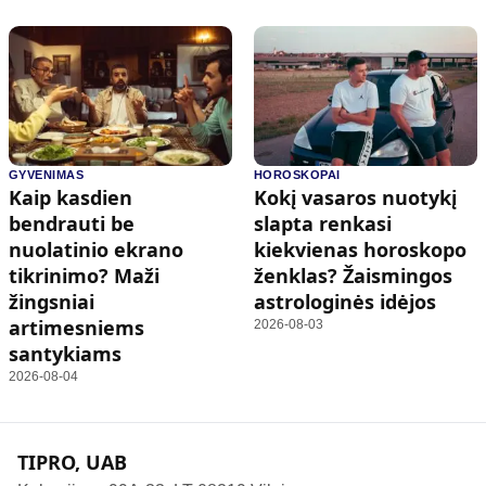
GYVENIMAS
HOROSKOPAI
Kaip kasdien
Kokį vasaros nuotykį
bendrauti be
slapta renkasi
nuolatinio ekrano
kiekvienas horoskopo
tikrinimo? Maži
ženklas? Žaismingos
žingsniai
astrologinės idėjos
artimesniems
2026-08-03
santykiams
2026-08-04
TIPRO, UAB