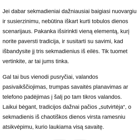
Jei dabar sekmadieniai dažniausiai baigiasi nuovargiu
ir susierzinimu, nebūtina iškart kurti tobulos dienos
scenarijaus. Pakanka išsirinkti vieną elementą, kurį
norite paversti tradicija, ir susitarti su savimi, kad
išbandysite jį tris sekmadienius iš eilės. Tik tuomet
vertinkite, ar tai jums tinka.
Gal tai bus vienodi pusryčiai, valandos
pasivaikščiojimas, trumpas savaitės planavimas ar
telefono padėjimas į šalį po tam tikros valandos.
Laikui bėgant, tradicijos dažnai pačios „sutvirtėja“, o
sekmadienis iš chaotiškos dienos virsta ramesniu
atsikvėpimu, kurio laukiama visą savaitę.