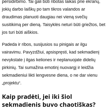
persidirbimo. Tai gali būti ribotas laikas prie ekranų,
jokių darbo laiškų po tam tikros valandos ar
draudimas planuoti daugiau nei vieną svečių
susitikimą per dieną. Taisyklės neturi būti griežtos, bet
jos turi būti aiškios.
Padeda ir ribos, susijusios su pinigais ar ilgu
vairavimu. Pavyzdžiui, apsispręsti, kad sekmadienį
nevykstate į ilgas keliones ir neplanuojate didelių
pirkinių. Tai sumažina emotinį nuovargį ir leidžia
sekmadieniui likti lengvesne diena, o ne dar vienu
„projektu“.
Kaip pradėti, jei iki šiol
sekmadienis buvo chaotiškas?