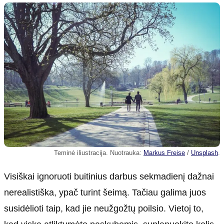
Teminė iliustracija. Nuotrauka:
Markus Freise
/
Unsplash
.
Visiškai ignoruoti buitinius darbus sekmadienį dažnai
nerealistiška, ypač turint šeimą. Tačiau galima juos
susidėlioti taip, kad jie neužgožtų poilsio. Vietoj to,