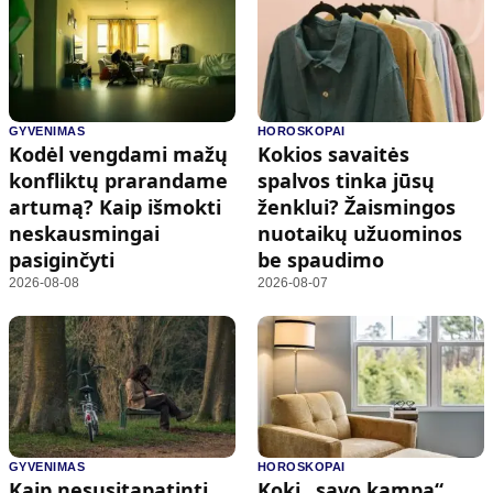
GYVENIMAS
HOROSKOPAI
Kodėl vengdami mažų
Kokios savaitės
konfliktų prarandame
spalvos tinka jūsų
artumą? Kaip išmokti
ženklui? Žaismingos
neskausmingai
nuotaikų užuominos
pasiginčyti
be spaudimo
2026-08-08
2026-08-07
GYVENIMAS
HOROSKOPAI
Kaip nesusitapatinti
Kokį „savo kampą“