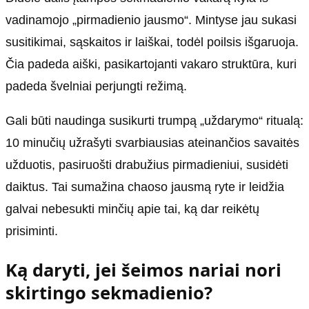
vadinamojo „pirmadienio jausmo“. Mintyse jau sukasi
susitikimai, sąskaitos ir laiškai, todėl poilsis išgaruoja.
Čia padeda aiški, pasikartojanti vakaro struktūra, kuri
padeda švelniai perjungti režimą.
Gali būti naudinga susikurti trumpą „uždarymo“ ritualą:
10 minučių užrašyti svarbiausias ateinančios savaitės
užduotis, pasiruošti drabužius pirmadieniui, susidėti
daiktus. Tai sumažina chaoso jausmą ryte ir leidžia
galvai nebesukti minčių apie tai, ką dar reikėtų
prisiminti.
Ką daryti, jei šeimos nariai nori
skirtingo sekmadienio?