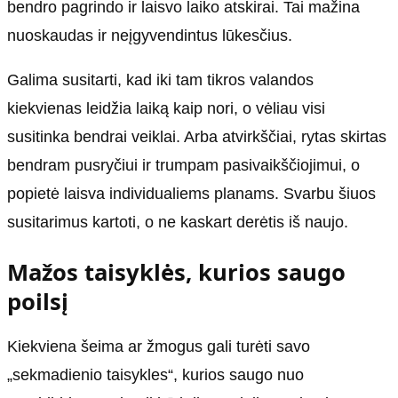
bendro pagrindo ir laisvo laiko atskirai. Tai mažina
nuoskaudas ir neįgyvendintus lūkesčius.
Galima susitarti, kad iki tam tikros valandos
kiekvienas leidžia laiką kaip nori, o vėliau visi
susitinka bendrai veiklai. Arba atvirkščiai, rytas skirtas
bendram pusryčiui ir trumpam pasivaikščiojimui, o
popietė laisva individualiems planams. Svarbu šiuos
susitarimus kartoti, o ne kaskart derėtis iš naujo.
Mažos taisyklės, kurios saugo
poilsį
Kiekviena šeima ar žmogus gali turėti savo
„sekmadienio taisykles“, kurios saugo nuo