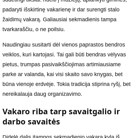
padaryti išskirtinę vakarienę ir dar surengti stalo
žaidimų vakarą. Galiausiai sekmadienis tampa
tvarkaraščiu, o ne poilsiu.
Naudingiau susitarti dėl vienos paprastos bendros
veiklos, kuri kartojasi. Tai gali būti bendras vėlyvas
pietus, trumpas pasivaikščiojimas artimiausiame
parke ar valanda, kai visi skaito savo knygas, bet
būna vienoje erdvėje. Tokia tradicija stiprina ryšį, bet
nereikalauja daug organizavimo.
Vakaro riba tarp savaitgalio ir
darbo savaitės
Didelė dalis įtampos sekmadienio vakarą kyla iš