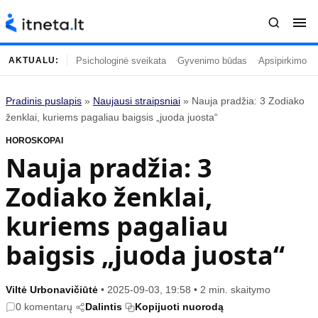
Psichologinė sveikata
Gyvenimo būdas
Apsipirkimo įp
AKTUALU:
Pradinis puslapis
»
Naujausi straipsniai
»
Nauja pradžia: 3 Zodiako
Turinys
Temos
ženklai, kuriems pagaliau baigsis „juoda juosta“
HOROSKOPAI
Naujausi straipsniai
Horoskopai
Nauja pradžia: 3
Gyvenimas
Kulinarija
Zodiako ženklai,
Įdomybės
Technologijos
Mada
Gyvenimo būdas
kuriems pagaliau
Mokslas
Vasaros mada
baigsis „juoda juosta“
Namai ir interjeras
Tėvai ir vaikai
Viltė Urbonavičiūtė
•
2025-09-03, 19:58
•
2 min. skaitymo
Populiaru
Informacija
0 komentarų
Dalintis
Kopijuoti nuorodą