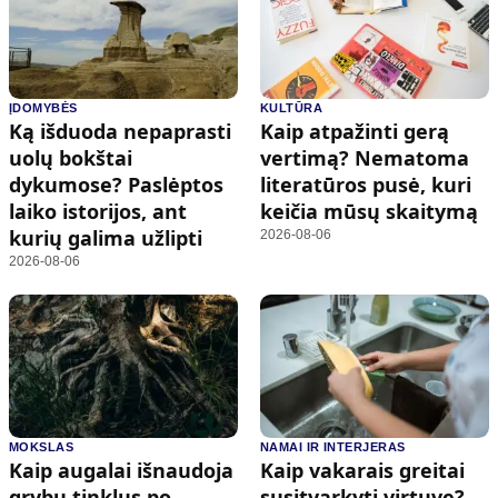
ĮDOMYBĖS
KULTŪRA
Ką išduoda nepaprasti
Kaip atpažinti gerą
uolų bokštai
vertimą? Nematoma
dykumose? Paslėptos
literatūros pusė, kuri
laiko istorijos, ant
keičia mūsų skaitymą
kurių galima užlipti
2026-08-06
2026-08-06
MOKSLAS
NAMAI IR INTERJERAS
Kaip augalai išnaudoja
Kaip vakarais greitai
grybų tinklus po
susitvarkyti virtuvę?