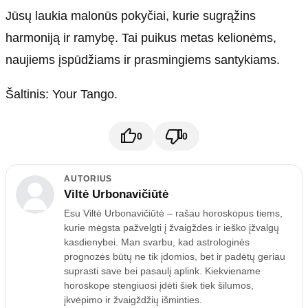
Jūsų laukia malonūs pokyčiai, kurie sugrąžins
harmoniją ir ramybę. Tai puikus metas kelionėms,
naujiems įspūdžiams ir prasmingiems santykiams.
Šaltinis: Your Tango.
0
0
AUTORIUS
Viltė Urbonavičiūtė
Esu Viltė Urbonavičiūtė – rašau horoskopus tiems,
kurie mėgsta pažvelgti į žvaigždes ir ieško įžvalgų
kasdienybei. Man svarbu, kad astrologinės
prognozės būtų ne tik įdomios, bet ir padėtų geriau
suprasti save bei pasaulį aplink. Kiekviename
horoskope stengiuosi įdėti šiek tiek šilumos,
įkvėpimo ir žvaigždžių išminties.