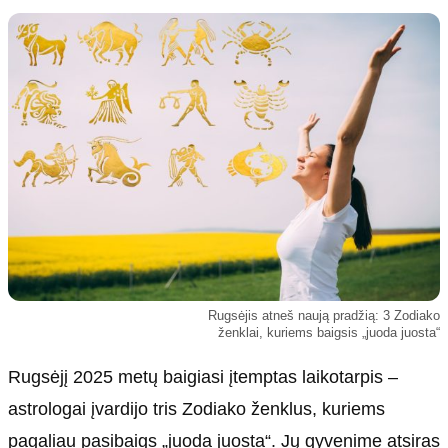
Kultūra
Etikos politika
Sodas ir daržas
Klaidų taisymo politika
Sveikata ir grožis
Naudojimo sąlygos
Karjera
Privatumo politika
Psichologinė sveikata
Reklamos politika
Tvari mada
Slapukų politika
Redakcija
Apie mus
Autoriai
Rugsėjis atneš naują pradžią: 3 Zodiako
Kontaktai
ženklai, kuriems baigsis „juoda juosta“
Redakcinė politika
Rugsėjį 2025 metų baigiasi įtemptas laikotarpis –
Dirbtinis intelektas
astrologai įvardijo tris Zodiako ženklus, kuriems
pagaliau pasibaigs „juoda juosta“. Jų gyvenime atsiras