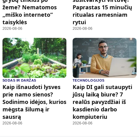
žeme? Nematomos
Paprastas 15 minučių
„miško interneto“
ritualas ramesniam
taisyklės
rytui
2026-08-06
2026-08-06
SODAS IR DARŽAS
TECHNOLOGIJOS
Kaip išnaudoti lysves
Kaip DI gali sutaupyti
prie namo sienos?
jūsų laiką biure? 7
Sodinimo idėjos, kurios
realūs pavyzdžiai iš
mėgsta šilumą ir
kasdienio darbo
sausrą
kompiuteriu
2026-08-06
2026-08-06