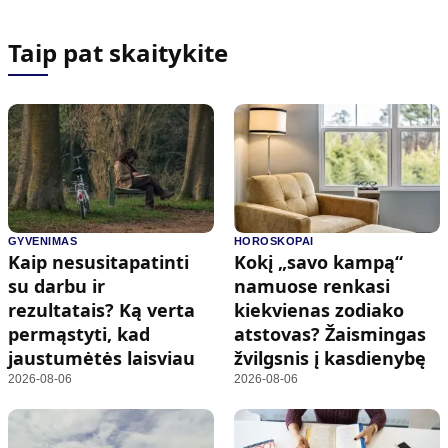
Taip pat skaitykite
GYVENIMAS
HOROSKOPAI
Kaip nesusitapatinti
Kokį „savo kampą“
su darbu ir
namuose renkasi
rezultatais? Ką verta
kiekvienas zodiako
permąstyti, kad
atstovas? Žaismingas
jaustumėtės laisviau
žvilgsnis į kasdienybę
2026-08-06
2026-08-06