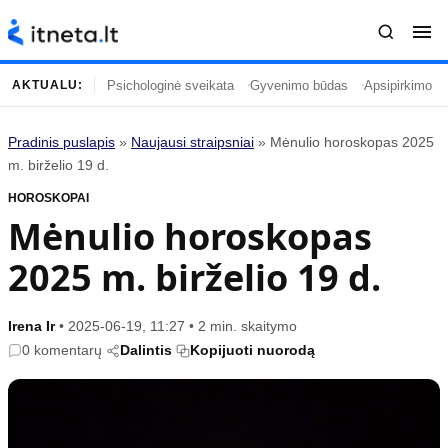
Psichologinė sveikata
Gyvenimo būdas
Apsipirkimo įp
AKTUALU:
Pradinis puslapis
»
Naujausi straipsniai
»
Mėnulio horoskopas 2025
Turinys
Temos
m. birželio 19 d.
HOROSKOPAI
Naujausi straipsniai
Horoskopai
Mėnulio horoskopas
Gyvenimas
Kulinarija
2025 m. birželio 19 d.
Įdomybės
Technologijos
Mada
Gyvenimo būdas
Mokslas
Vasaros mada
Irena Ir
•
2025-06-19, 11:27
•
2 min. skaitymo
0 komentarų
Dalintis
Kopijuoti nuorodą
Namai ir interjeras
Tėvai ir vaikai
Populiaru
Informacija