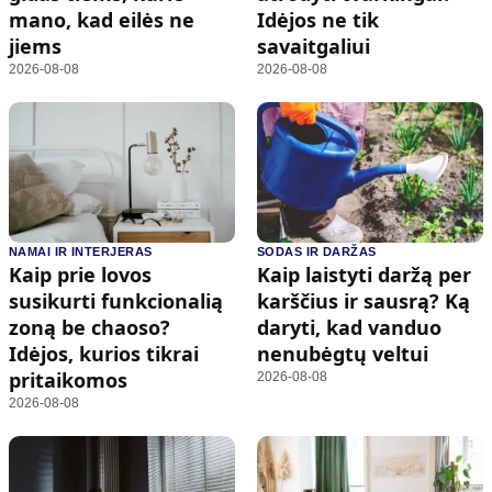
mano, kad eilės ne
Idėjos ne tik
jiems
savaitgaliui
2026-08-08
2026-08-08
NAMAI IR INTERJERAS
SODAS IR DARŽAS
Kaip prie lovos
Kaip laistyti daržą per
susikurti funkcionalią
karščius ir sausrą? Ką
zoną be chaoso?
daryti, kad vanduo
Idėjos, kurios tikrai
nenubėgtų veltui
pritaikomos
2026-08-08
2026-08-08