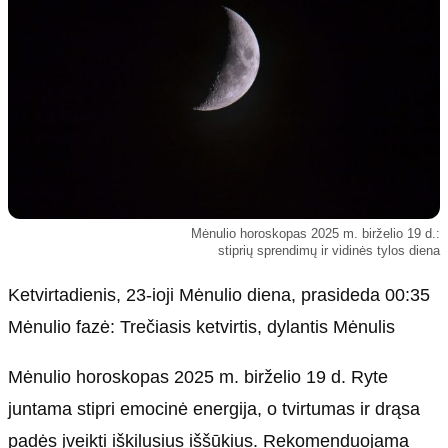
Kultūra
Etikos politika
Sodas ir daržas
Klaidų taisymo politika
Sveikata ir grožis
Naudojimo sąlygos
Karjera
Privatumo politika
Psichologinė sveikata
Reklamos politika
Tvari mada
Slapukų politika
Redakcija
Mėnulio horoskopas 2025 m. birželio 19 d.:
stiprių sprendimų ir vidinės tylos diena
Apie mus
Ketvirtadienis, 23-ioji Mėnulio diena, prasideda 00:35
Autoriai
Kontaktai
Mėnulio fazė: Trečiasis ketvirtis, dylantis Mėnulis
Redakcinė politika
Mėnulio horoskopas 2025 m. birželio 19 d. Ryte
Dirbtinis intelektas
juntama stipri emocinė energija, o tvirtumas ir drąsa
padės įveikti iškilusius iššūkius. Rekomenduojama