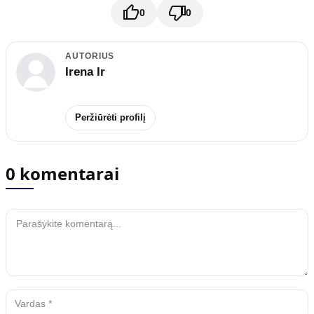
0
0
AUTORIUS
Irena Ir
Peržiūrėti profilį
0 komentarai