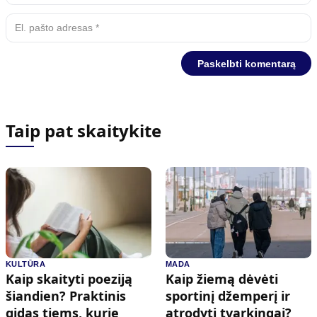
Taip pat skaitykite
KULTŪRA
MADA
Kaip skaityti poeziją
Kaip žiemą dėvėti
šiandien? Praktinis
sportinį džemperį ir
gidas tiems, kurie
atrodyti tvarkingai?