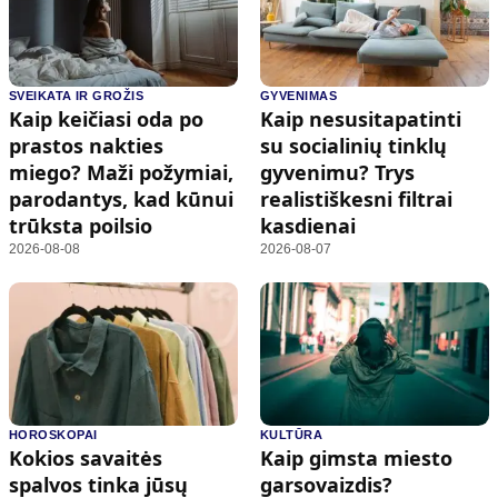
SVEIKATA IR GROŽIS
GYVENIMAS
Kaip keičiasi oda po
Kaip nesusitapatinti
prastos nakties
su socialinių tinklų
miego? Maži požymiai,
gyvenimu? Trys
parodantys, kad kūnui
realistiškesni filtrai
trūksta poilsio
kasdienai
2026-08-08
2026-08-07
HOROSKOPAI
KULTŪRA
Kokios savaitės
Kaip gimsta miesto
spalvos tinka jūsų
garsovaizdis?