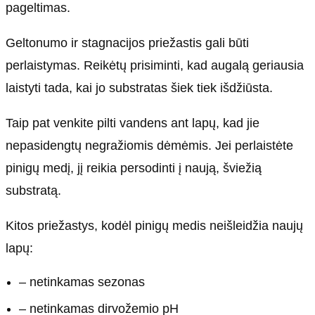
pageltimas.
Geltonumo ir stagnacijos priežastis gali būti
perlaistymas. Reikėtų prisiminti, kad augalą geriausia
laistyti tada, kai jo substratas šiek tiek išdžiūsta.
Taip pat venkite pilti vandens ant lapų, kad jie
nepasidengtų negražiomis dėmėmis. Jei perlaistėte
pinigų medį, jį reikia persodinti į naują, šviežią
substratą.
Kitos priežastys, kodėl pinigų medis neišleidžia naujų
lapų:
– netinkamas sezonas
– netinkamas dirvožemio pH