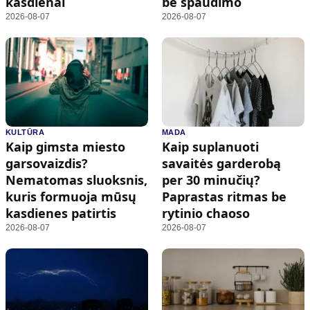
kasdienai
be spaudimo
2026-08-07
2026-08-07
KULTŪRA
MADA
Kaip gimsta miesto
Kaip suplanuoti
garsovaizdis?
savaitės garderobą
Nematomas sluoksnis,
per 30 minučių?
kuris formuoja mūsų
Paprastas ritmas be
kasdienes patirtis
rytinio chaoso
2026-08-07
2026-08-07