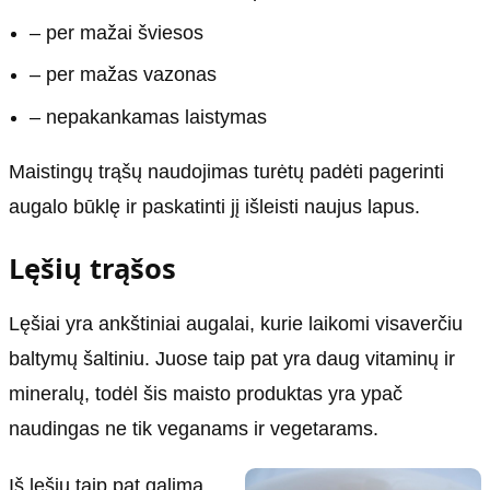
– per mažai šviesos
– per mažas vazonas
– nepakankamas laistymas
Maistingų trąšų naudojimas turėtų padėti pagerinti
augalo būklę ir paskatinti jį išleisti naujus lapus.
Lęšių trąšos
Lęšiai yra ankštiniai augalai, kurie laikomi visaverčiu
baltymų šaltiniu. Juose taip pat yra daug vitaminų ir
mineralų, todėl šis maisto produktas yra ypač
naudingas ne tik veganams ir vegetarams.
Iš lęšių taip pat galima