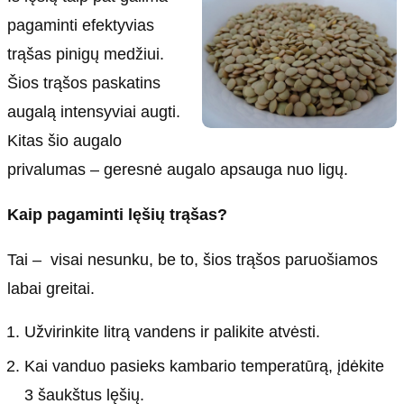
pagaminti efektyvias
trąšas pinigų medžiui.
Šios trąšos paskatins
augalą intensyviai augti.
Kitas šio augalo
privalumas – geresnė augalo apsauga nuo ligų.
Kaip pagaminti lęšių trąšas?
Tai – visai nesunku, be to, šios trąšos paruošiamos
labai greitai.
Užvirinkite litrą vandens ir palikite atvėsti.
Kai vanduo pasieks kambario temperatūrą, įdėkite
3 šaukštus lęšių.