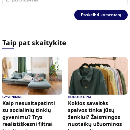
Taip pat skaitykite
GYVENIMAS
HOROSKOPAI
Kaip nesusitapatinti
Kokios savaitės
su socialinių tinklų
spalvos tinka jūsų
gyvenimu? Trys
ženklui? Žaismingos
realistiškesni filtrai
nuotaikų užuominos