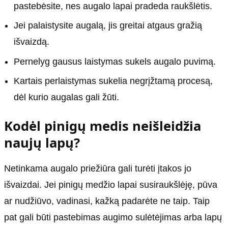
pastebėsite, nes augalo lapai pradeda raukšlėtis.
Jei palaistysite augalą, jis greitai atgaus gražią
išvaizdą.
Pernelyg gausus laistymas sukels augalo puvimą.
Kartais perlaistymas sukelia negrįžtamą procesą,
dėl kurio augalas gali žūti.
Kodėl pinigų medis neišleidžia
naujų lapų?
Netinkama augalo priežiūra gali turėti įtakos jo
išvaizdai. Jei pinigų medžio lapai susiraukšlėję, pūva
ar nudžiūvo, vadinasi, kažką padarėte ne taip. Taip
pat gali būti pastebimas augimo sulėtėjimas arba lapų