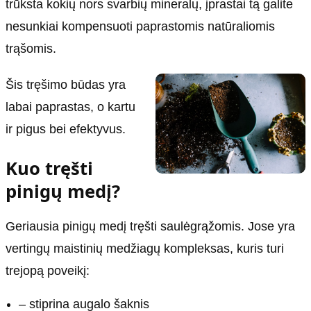
trūksta kokių nors svarbių mineralų, įprastai tą galite
nesunkiai kompensuoti paprastomis natūraliomis
trąšomis.
Šis tręšimo būdas yra
labai paprastas, o kartu
ir pigus bei efektyvus.
Kuo tręšti
pinigų medį?
Geriausia pinigų medį tręšti saulėgrąžomis. Jose yra
vertingų maistinių medžiagų kompleksas, kuris turi
trejopą poveikį:
– stiprina augalo šaknis