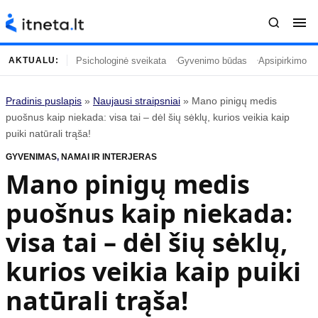
Psichologinė sveikata
Gyvenimo būdas
Apsipirkimo įp
AKTUALU:
Pradinis puslapis
»
Naujausi straipsniai
»
Mano pinigų medis
Turinys
Temos
puošnus kaip niekada: visa tai – dėl šių sėklų, kurios veikia kaip
puiki natūrali trąša!
Naujausi straipsniai
Horoskopai
GYVENIMAS
,
NAMAI IR INTERJERAS
Gyvenimas
Kulinarija
Mano pinigų medis
Įdomybės
Technologijos
puošnus kaip niekada:
Mada
Gyvenimo būdas
Mokslas
Vasaros mada
visa tai – dėl šių sėklų,
Namai ir interjeras
Tėvai ir vaikai
kurios veikia kaip puiki
natūrali trąša!
Populiaru
Informacija