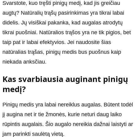
Svarstote, kuo tręšti pinigų medį, kad jis greičiau
augtų? Natūralių trąšų pasirinkimas yra tikrai labai
didelis. Jų visiškai pakanka, kad augalas atrodytų
tikrai puošniai. Natūralios trąšos yra ne tik pigios, bet
taip pat ir labai efektyvios. Jei naudosite šias
natūralias trąšas, pinigų medis bus puošnus kaip
niekada anksčiau.
Kas svarbiausia auginant pinigų
medį?
Pinigų medis yra labai nereiklus augalas. Būtent todėl
jį augina net ir tie žmonės, kurie neturi daug laiko
rūpintis augalais. Šio augalo nereikia dažnai laistyti ar
jam parinkti saulėtą vietą.