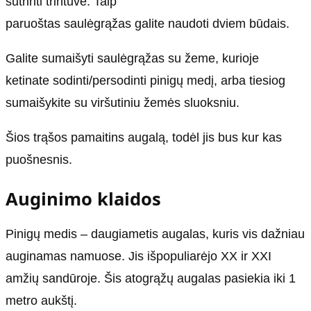
sutrinti trintuve. Taip
paruoštas saulėgrąžas galite naudoti dviem būdais.
Galite sumaišyti saulėgrąžas su žeme, kurioje
ketinate sodinti/persodinti pinigų medį, arba tiesiog
sumaišykite su viršutiniu žemės sluoksniu.
Šios trąšos pamaitins augalą, todėl jis bus kur kas
puošnesnis.
Auginimo klaidos
Pinigų medis – daugiametis augalas, kuris vis dažniau
auginamas namuose. Jis išpopuliarėjo XX ir XXI
amžių sandūroje. Šis atogrąžų augalas pasiekia iki 1
metro aukštį.