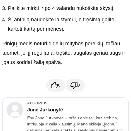
Palikite mirkti ir po 4 valandų nukoškite skystį.
Šį antpilą naudokite laistymui, o tręšimą galite
kartoti kartą per mėnesį.
Pinigų medis neturi didelių mitybos poreikių, tačiau
tuomet, jei jį reguliariai tręšite, augalas geriau augs ir
įgaus sodriai žalią spalvą.
0
0
AUTORIUS
Jonė Jurkonytė
Esu Jonė Jurkonytė – rašau apie tai, kas stebina,
intriguoja ir kelia klausimų. Mano skiltyje „Įdomu“
dalinuosi netikėtais faktais, keistomis naujienomis ir