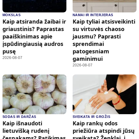
MOKSLAS
NAMAI IR INTERJERAS
Kaip atsiranda žaibai ir
Kaip tyliai atsisveikinti
griaustinis? Paprastas
su virtuvės chaoso
paaiškinimas apie
jausmu? Paprasti
įspūdingiausią audros
sprendimai
pusę
patogesniam
gaminimui
2026-08-07
2026-08-07
SODAS IR DARŽAS
SVEIKATA IR GROŽIS
Kaip išnaudoti
Kaip rankų odos
lietuvišką rudenį
priežiūra atspindi jūsų
česnakams? Patikimas
sveikatą? Ženklai, į