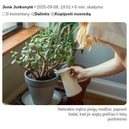
Kultūra
Etikos politika
Jonė Jurkonytė
•
2025-09-08, 19:51
•
6 min. skaitymo
Sodas ir daržas
Klaidų taisymo politika
0 komentarų
Dalintis
Kopijuoti nuorodą
Sveikata ir grožis
Naudojimo sąlygos
Karjera
Privatumo politika
Psichologinė sveikata
Reklamos politika
Tvari mada
Slapukų politika
Redakcija
Apie mus
Autoriai
Kontaktai
Redakcinė politika
Natūralios trąšos pinigų medžiui: paprasti
Dirbtinis intelektas
būdai, kad jis augtų greičiau ir būtų
puošnesnis