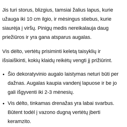
Jis turi storus, blizgius, tamsiai žalius lapus, kurie
užauga iki 10 cm ilgio, ir mėsingus stiebus, kurie
siaurėja į viršų. Pinigų medis nereikalauja daug
priežiūros ir yra gana atsparus augalas.
Vis dėlto, vertėtų prisiminti keletą taisyklių ir
išsiaiškinti, kokių klaidų reikėtų vengti jį prižiūrint.
Šio dekoratyvinio augalo laistymas neturi būti per
dažnas. Augalas kaupia vandenį lapuose ir be jo
gali išgyventi iki 2-3 mėnesių.
Vis dėlto, tinkamas drenažas yra labai svarbus.
Būtent todėl į vazono dugną vertėtų įberti
keramzito.