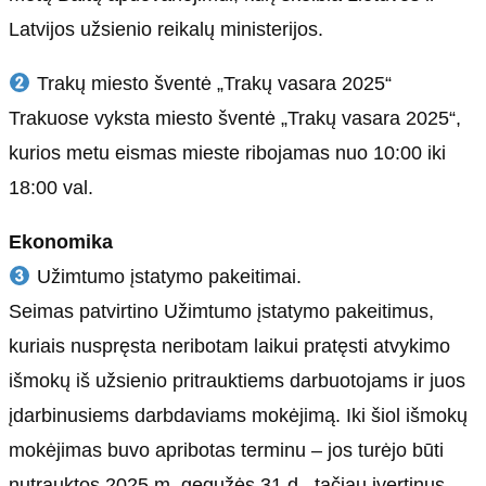
Latvijos užsienio reikalų ministerijos.
Trakų miesto šventė „Trakų vasara 2025“
Trakuose vyksta miesto šventė „Trakų vasara 2025“,
kurios metu eismas mieste ribojamas nuo 10:00 iki
18:00 val.
Ekonomika
Užimtumo įstatymo pakeitimai.
Seimas patvirtino Užimtumo įstatymo pakeitimus,
kuriais nuspręsta neribotam laikui pratęsti atvykimo
išmokų iš užsienio pritrauktiems darbuotojams ir juos
įdarbinusiems darbdaviams mokėjimą. Iki šiol išmokų
mokėjimas buvo apribotas terminu – jos turėjo būti
nutrauktos 2025 m. gegužės 31 d., tačiau įvertinus