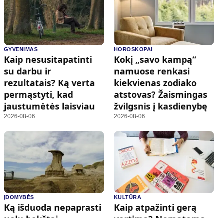
GYVENIMAS
HOROSKOPAI
Kaip nesusitapatinti
Kokį „savo kampą“
su darbu ir
namuose renkasi
rezultatais? Ką verta
kiekvienas zodiako
permąstyti, kad
atstovas? Žaismingas
jaustumėtės laisviau
žvilgsnis į kasdienybę
2026-08-06
2026-08-06
ĮDOMYBĖS
KULTŪRA
Ką išduoda nepaprasti
Kaip atpažinti gerą