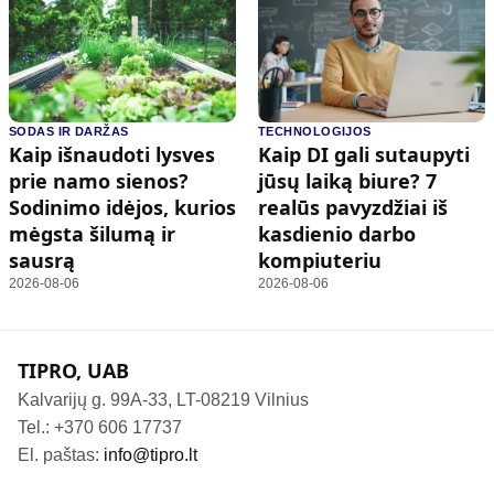
SODAS IR DARŽAS
TECHNOLOGIJOS
Kaip išnaudoti lysves
Kaip DI gali sutaupyti
prie namo sienos?
jūsų laiką biure? 7
Sodinimo idėjos, kurios
realūs pavyzdžiai iš
mėgsta šilumą ir
kasdienio darbo
sausrą
kompiuteriu
2026-08-06
2026-08-06
TIPRO, UAB
Kalvarijų g. 99A-33, LT-08219 Vilnius
Tel.: +370 606 17737
El. paštas:
info@tipro.lt