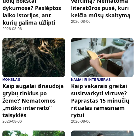
uolų bokštai
vertimą? Nematoma
dykumose? Paslėptos
literatūros pusė, kuri
laiko istorijos, ant
keičia mūsų skaitymą
kurių galima užlipti
2026-08-06
2026-08-06
MOKSLAS
NAMAI IR INTERJERAS
Kaip augalai išnaudoja
Kaip vakarais greitai
grybų tinklus po
susitvarkyti virtuvę?
žeme? Nematomos
Paprastas 15 minučių
„miško interneto“
ritualas ramesniam
taisyklės
rytui
2026-08-06
2026-08-06