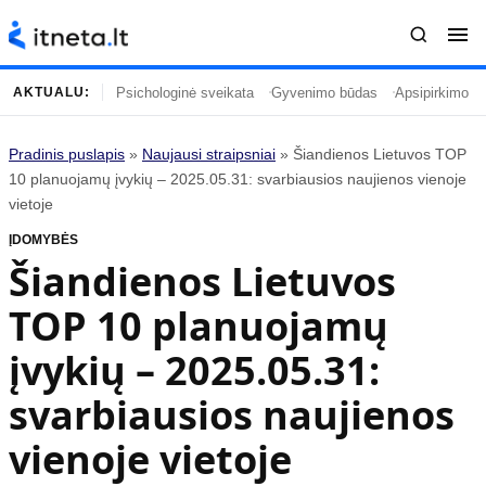
Psichologinė sveikata
Gyvenimo būdas
Apsipirkimo įp
AKTUALU:
Pradinis puslapis
»
Naujausi straipsniai
»
Šiandienos Lietuvos TOP
Turinys
Temos
10 planuojamų įvykių – 2025.05.31: svarbiausios naujienos vienoje
vietoje
Naujausi straipsniai
Horoskopai
ĮDOMYBĖS
Gyvenimas
Kulinarija
Šiandienos Lietuvos
Įdomybės
Technologijos
TOP 10 planuojamų
Mada
Gyvenimo būdas
Mokslas
Vasaros mada
įvykių – 2025.05.31:
Namai ir interjeras
Tėvai ir vaikai
svarbiausios naujienos
vienoje vietoje
Populiaru
Informacija