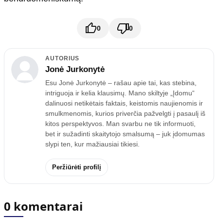
0
0
AUTORIUS
Jonė Jurkonytė
Esu Jonė Jurkonytė – rašau apie tai, kas stebina,
intriguoja ir kelia klausimų. Mano skiltyje „Įdomu“
dalinuosi netikėtais faktais, keistomis naujienomis ir
smulkmenomis, kurios priverčia pažvelgti į pasaulį iš
kitos perspektyvos. Man svarbu ne tik informuoti,
bet ir sužadinti skaitytojo smalsumą – juk įdomumas
slypi ten, kur mažiausiai tikiesi.
Peržiūrėti profilį
0 komentarai