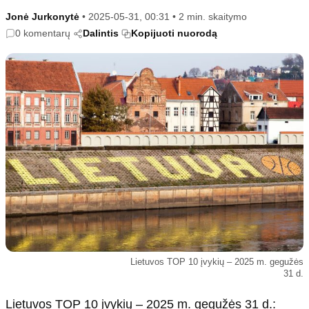
Kultūra
Etikos politika
Jonė Jurkonytė
•
2025-05-31, 00:31
•
2 min. skaitymo
Sodas ir daržas
Klaidų taisymo politika
0 komentarų
Dalintis
Kopijuoti nuorodą
Sveikata ir grožis
Naudojimo sąlygos
Karjera
Privatumo politika
Psichologinė sveikata
Reklamos politika
Tvari mada
Slapukų politika
Redakcija
Apie mus
Autoriai
Kontaktai
Redakcinė politika
Lietuvos TOP 10 įvykių – 2025 m. gegužės
Dirbtinis intelektas
31 d.
Lietuvos TOP 10 įvykių – 2025 m. gegužės 31 d.: