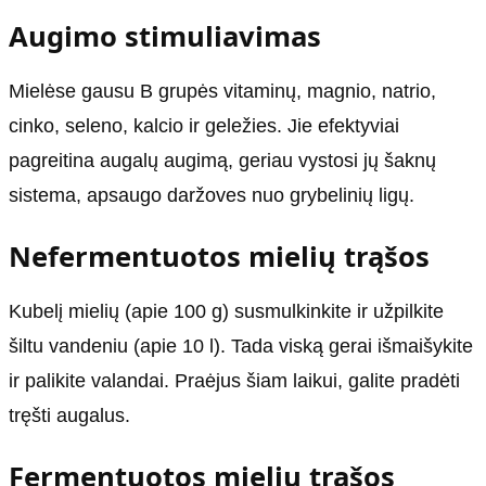
Augimo stimuliavimas
Mielėse gausu B grupės vitaminų, magnio, natrio,
cinko, seleno, kalcio ir geležies. Jie efektyviai
pagreitina augalų augimą, geriau vystosi jų šaknų
sistema, apsaugo daržoves nuo grybelinių ligų.
Nefermentuotos mielių trąšos
Kubelį mielių (apie 100 g) susmulkinkite ir užpilkite
šiltu vandeniu (apie 10 l). Tada viską gerai išmaišykite
ir palikite valandai. Praėjus šiam laikui, galite pradėti
tręšti augalus.
Fermentuotos mielių trąšos