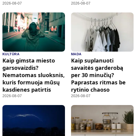
2026-08-07
2026-08-07
KULTŪRA
MADA
Kaip gimsta miesto
Kaip suplanuoti
garsovaizdis?
savaitės garderobą
Nematomas sluoksnis,
per 30 minučių?
kuris formuoja mūsų
Paprastas ritmas be
kasdienes patirtis
rytinio chaoso
2026-08-07
2026-08-07