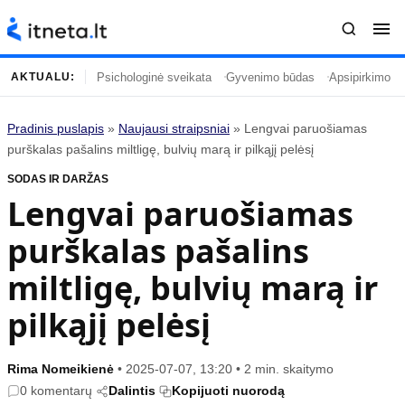
Psichologinė sveikata
Gyvenimo būdas
Apsipirkimo įp
AKTUALU:
Pradinis puslapis
»
Naujausi straipsniai
»
Lengvai paruošiamas
Turinys
Temos
purškalas pašalins miltligę, bulvių marą ir pilkąjį pelėsį
SODAS IR DARŽAS
Naujausi straipsniai
Horoskopai
Lengvai paruošiamas
Gyvenimas
Kulinarija
purškalas pašalins
Įdomybės
Technologijos
Mada
Gyvenimo būdas
miltligę, bulvių marą ir
Mokslas
Vasaros mada
pilkąjį pelėsį
Namai ir interjeras
Tėvai ir vaikai
Rima Nomeikienė
•
2025-07-07, 13:20
•
2 min. skaitymo
Populiaru
Informacija
0 komentarų
Dalintis
Kopijuoti nuorodą