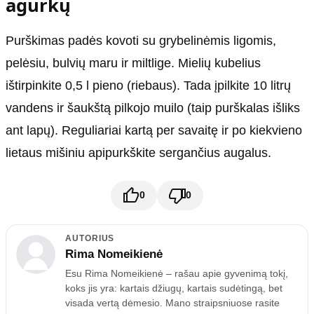
agurkų
Purškimas padės kovoti su grybelinėmis ligomis,
pelėsiu, bulvių maru ir miltlige. Mielių kubelius
ištirpinkite 0,5 l pieno (riebaus). Tada įpilkite 10 litrų
vandens ir šaukštą pilkojo muilo (taip purškalas išliks
ant lapų). Reguliariai kartą per savaitę ir po kiekvieno
lietaus mišiniu apipurkškite sergančius augalus.
0
0
AUTORIUS
Rima Nomeikienė
Esu Rima Nomeikienė – rašau apie gyvenimą tokį,
koks jis yra: kartais džiugų, kartais sudėtingą, bet
visada vertą dėmesio. Mano straipsniuose rasite