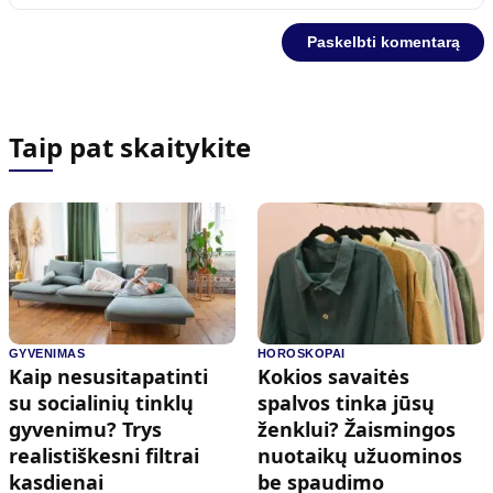
Taip pat skaitykite
GYVENIMAS
HOROSKOPAI
Kaip nesusitapatinti
Kokios savaitės
su socialinių tinklų
spalvos tinka jūsų
gyvenimu? Trys
ženklui? Žaismingos
realistiškesni filtrai
nuotaikų užuominos
kasdienai
be spaudimo