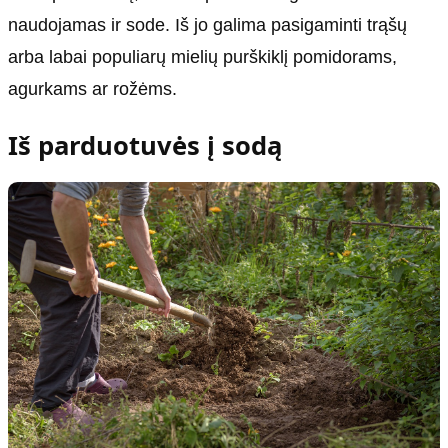
naudojamas ir sode. Iš jo galima pasigaminti trąšų
arba labai populiarų mielių purškiklį pomidorams,
agurkams ar rožėms.
Iš parduotuvės į sodą