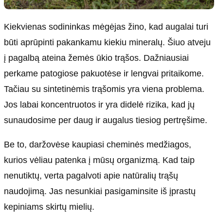
Kiekvienas sodininkas mėgėjas žino, kad augalai turi
būti aprūpinti pakankamu kiekiu mineralų. Šiuo atveju
į pagalbą ateina žemės ūkio trąšos. Dažniausiai
perkame patogiose pakuotėse ir lengvai pritaikome.
Tačiau su sintetinėmis trąšomis yra viena problema.
Jos labai koncentruotos ir yra didelė rizika, kad jų
sunaudosime per daug ir augalus tiesiog pertręšime.
Be to, daržovėse kaupiasi cheminės medžiagos,
kurios vėliau patenka į mūsų organizmą. Kad taip
nenutiktų, verta pagalvoti apie natūralių trąšų
naudojimą. Jas nesunkiai pasigaminsite iš įprastų
kepiniams skirtų mielių.