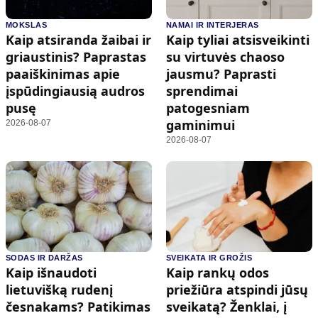
MOKSLAS
NAMAI IR INTERJERAS
Kaip atsiranda žaibai ir
Kaip tyliai atsisveikinti
griaustinis? Paprastas
su virtuvės chaoso
paaiškinimas apie
jausmu? Paprasti
įspūdingiausią audros
sprendimai
pusę
patogesniam
gaminimui
2026-08-07
2026-08-07
SODAS IR DARŽAS
SVEIKATA IR GROŽIS
Kaip išnaudoti
Kaip rankų odos
lietuvišką rudenį
priežiūra atspindi jūsų
česnakams? Patikimas
sveikatą? Ženklai, į