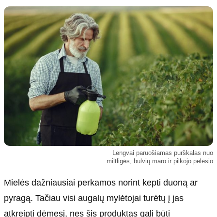
Kultūra
Etikos politika
Sodas ir daržas
Klaidų taisymo politika
Sveikata ir grožis
Naudojimo sąlygos
Karjera
Privatumo politika
Psichologinė sveikata
Reklamos politika
Tvari mada
Slapukų politika
Redakcija
Apie mus
Autoriai
Lengvai paruošiamas purškalas nuo
Kontaktai
miltligės, bulvių maro ir pilkojo pelėsio
Redakcinė politika
Mielės dažniausiai perkamos norint kepti duoną ar
Dirbtinis intelektas
pyragą. Tačiau visi augalų mylėtojai turėtų į jas
atkreipti dėmesį, nes šis produktas gali būti