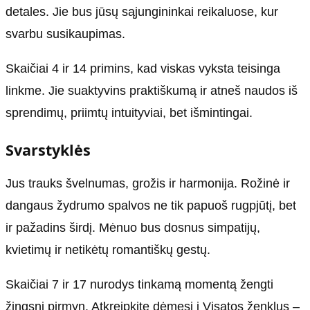
detales. Jie bus jūsų sąjungininkai reikaluose, kur
svarbu susikaupimas.
Skaičiai 4 ir 14 primins, kad viskas vyksta teisinga
linkme. Jie suaktyvins praktiškumą ir atneš naudos iš
sprendimų, priimtų intuityviai, bet išmintingai.
Svarstyklės
Jus trauks švelnumas, grožis ir harmonija. Rožinė ir
dangaus žydrumo spalvos ne tik papuoš rugpjūtį, bet
ir pažadins širdį. Mėnuo bus dosnus simpatijų,
kvietimų ir netikėtų romantiškų gestų.
Skaičiai 7 ir 17 nurodys tinkamą momentą žengti
žingsnį pirmyn. Atkreipkite dėmesį į Visatos ženklus –