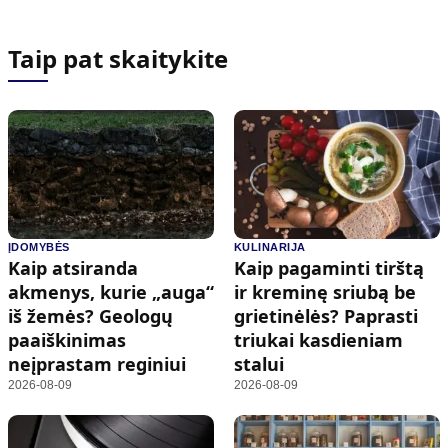
Taip pat skaitykite
ĮDOMYBĖS
KULINARIJA
Kaip atsiranda
Kaip pagaminti tirštą
akmenys, kurie „auga“
ir kreminę sriubą be
iš žemės? Geologų
grietinėlės? Paprasti
paaiškinimas
triukai kasdieniam
neįprastam reginiui
stalui
2026-08-09
2026-08-09