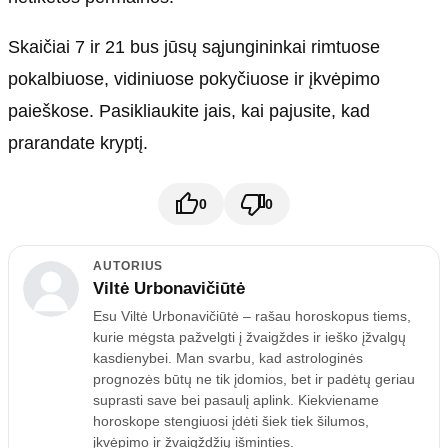
Skaičiai 7 ir 21 bus jūsų sąjungininkai rimtuose
pokalbiuose, vidiniuose pokyčiuose ir įkvėpimo
paieškose. Pasikliaukite jais, kai pajusite, kad
prarandate kryptį.
0
0
AUTORIUS
Viltė Urbonavičiūtė
Esu Viltė Urbonavičiūtė – rašau horoskopus tiems,
kurie mėgsta pažvelgti į žvaigždes ir ieško įžvalgų
kasdienybei. Man svarbu, kad astrologinės
prognozės būtų ne tik įdomios, bet ir padėtų geriau
suprasti save bei pasaulį aplink. Kiekviename
horoskope stengiuosi įdėti šiek tiek šilumos,
įkvėpimo ir žvaigždžių išminties.