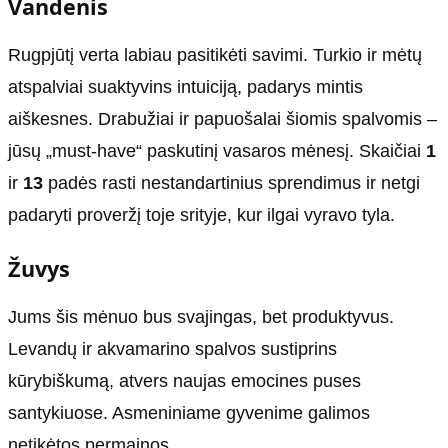
Vandenis
Rugpjūtį verta labiau pasitikėti savimi. Turkio ir mėtų
atspalviai suaktyvins intuiciją, padarys mintis
aiškesnes. Drabužiai ir papuošalai šiomis spalvomis –
jūsų „must-have“ paskutinį vasaros mėnesį. Skaičiai
1
ir
13
padės rasti nestandartinius sprendimus ir netgi
padaryti proveržį toje srityje, kur ilgai vyravo tyla.
Žuvys
Jums šis mėnuo bus svajingas, bet produktyvus.
Levandų ir akvamarino spalvos sustiprins
kūrybiškumą, atvers naujas emocines puses
santykiuose. Asmeniniame gyvenime galimos
netikėtos permainos.