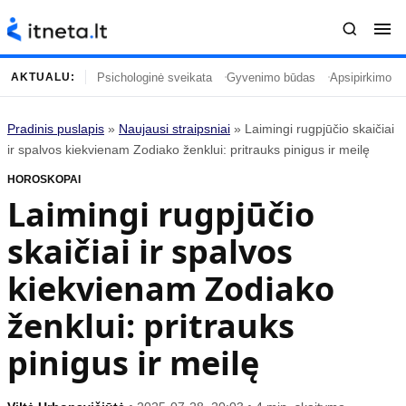
Psichologinė sveikata
Gyvenimo būdas
Apsipirkimo įp
AKTUALU:
Pradinis puslapis
»
Naujausi straipsniai
»
Laimingi rugpjūčio skaičiai
Turinys
Temos
ir spalvos kiekvienam Zodiako ženklui: pritrauks pinigus ir meilę
HOROSKOPAI
Naujausi straipsniai
Horoskopai
Laimingi rugpjūčio
Gyvenimas
Kulinarija
skaičiai ir spalvos
Įdomybės
Technologijos
Mada
Gyvenimo būdas
kiekvienam Zodiako
Mokslas
Vasaros mada
ženklui: pritrauks
Namai ir interjeras
Tėvai ir vaikai
pinigus ir meilę
Populiaru
Informacija