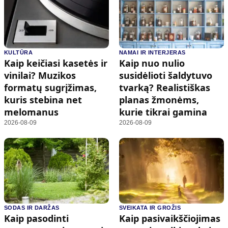
KULTŪRA
NAMAI IR INTERJERAS
Kaip keičiasi kasetės ir
Kaip nuo nulio
vinilai? Muzikos
susidėlioti šaldytuvo
formatų sugrįžimas,
tvarką? Realistiškas
kuris stebina net
planas žmonėms,
melomanus
kurie tikrai gamina
2026-08-09
2026-08-09
SODAS IR DARŽAS
SVEIKATA IR GROŽIS
Kaip pasodinti
Kaip pasivaikščiojimas