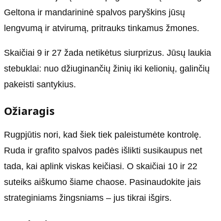
Geltona ir mandarininė spalvos paryškins jūsų
lengvumą ir atvirumą, pritrauks tinkamus žmones.
Skaičiai 9 ir 27 žada netikėtus siurprizus. Jūsų laukia
stebuklai: nuo džiuginančių žinių iki kelionių, galinčių
pakeisti santykius.
Ožiaragis
Rugpjūtis nori, kad šiek tiek paleistumėte kontrolę.
Ruda ir grafito spalvos padės išlikti susikaupus net
tada, kai aplink viskas keičiasi. O skaičiai 10 ir 22
suteiks aiškumo šiame chaose. Pasinaudokite jais
strateginiams žingsniams – jus tikrai išgirs.