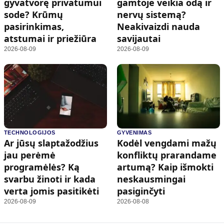
gyvatvorę privatumui
gamtoje veikia odą ir
sode? Krūmų
nervų sistemą?
pasirinkimas,
Neakivaizdi nauda
atstumai ir priežiūra
savijautai
2026-08-09
2026-08-09
TECHNOLOGIJOS
GYVENIMAS
Ar jūsų slaptažodžius
Kodėl vengdami mažų
jau perėmė
konfliktų prarandame
programėlės? Ką
artumą? Kaip išmokti
svarbu žinoti ir kada
neskausmingai
verta jomis pasitikėti
pasiginčyti
2026-08-09
2026-08-08