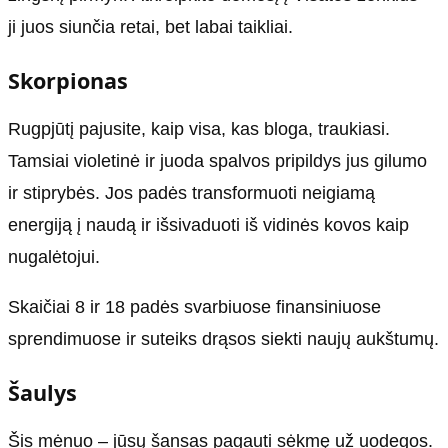
ji juos siunčia retai, bet labai taikliai.
Skorpionas
Rugpjūtį pajusite, kaip visa, kas bloga, traukiasi.
Tamsiai violetinė ir juoda spalvos pripildys jus gilumo
ir stiprybės. Jos padės transformuoti neigiamą
energiją į naudą ir išsivaduoti iš vidinės kovos kaip
nugalėtojui.
Skaičiai 8 ir 18 padės svarbiuose finansiniuose
sprendimuose ir suteiks drąsos siekti naujų aukštumų.
Šaulys
Šis mėnuo – jūsų šansas pagauti sėkmę už uodegos.