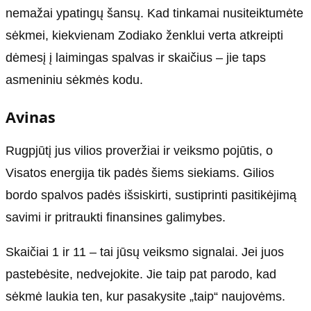
nemažai ypatingų šansų. Kad tinkamai nusiteiktumėte
sėkmei, kiekvienam Zodiako ženklui verta atkreipti
dėmesį į laimingas spalvas ir skaičius – jie taps
asmeniniu sėkmės kodu.
Avinas
Rugpjūtį jus vilios proveržiai ir veiksmo pojūtis, o
Visatos energija tik padės šiems siekiams. Gilios
bordo spalvos padės išsiskirti, sustiprinti pasitikėjimą
savimi ir pritraukti finansines galimybes.
Skaičiai 1 ir 11 – tai jūsų veiksmo signalai. Jei juos
pastebėsite, nedvejokite. Jie taip pat parodo, kad
sėkmė laukia ten, kur pasakysite „taip“ naujovėms.