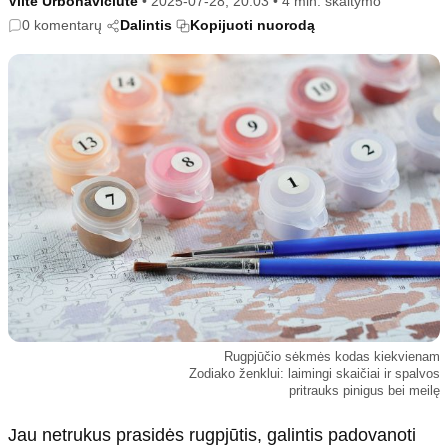
Viltė Urbonavičiūtė
•
2025-07-28, 20:03
•
4 min. skaitymo
Kultūra
Etikos politika
0 komentarų
Dalintis
Kopijuoti nuorodą
Sodas ir daržas
Klaidų taisymo politika
Sveikata ir grožis
Naudojimo sąlygos
Karjera
Privatumo politika
Psichologinė sveikata
Reklamos politika
Tvari mada
Slapukų politika
Redakcija
Apie mus
Autoriai
Kontaktai
Redakcinė politika
Rugpjūčio sėkmės kodas kiekvienam
Zodiako ženklui: laimingi skaičiai ir spalvos
Dirbtinis intelektas
pritrauks pinigus bei meilę
Jau netrukus prasidės rugpjūtis, galintis padovanoti