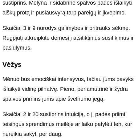
sustiprins. Mėlyna ir sidabrinė spalvos padės išlaikyti
aiškų protą ir pusiausvyrą tarp pareigų ir įkvėpimo.
Skaičiai 3 ir 9 nurodys galimybes ir pritrauks sėkmę.
Rugpjūtį atkreipkite dėmesį į atsitiktinius susitikimus ir
pasiūlymus.
Vėžys
Mėnuo bus emociškai intensyvus, tačiau jums pavyks
išlaikyti vidinę pilnatvę. Pieno, perlamutrinė ir žydra
spalvos primins jums apie švelnumo jėgą.
Skaičiai 2 ir 20 sustiprins intuiciją, o ji padės priimti
teisingus sprendimus meilėje ar laiku patylėti ten, kur
nereikia sakyti per daug.