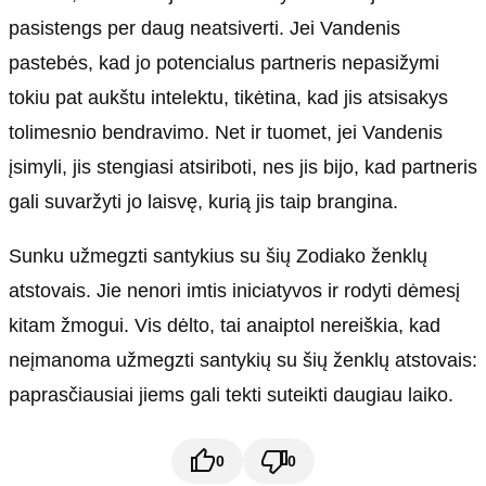
pasistengs per daug neatsiverti. Jei Vandenis
pastebės, kad jo potencialus partneris nepasižymi
tokiu pat aukštu intelektu, tikėtina, kad jis atsisakys
tolimesnio bendravimo. Net ir tuomet, jei Vandenis
įsimyli, jis stengiasi atsiriboti, nes jis bijo, kad partneris
gali suvaržyti jo laisvę, kurią jis taip brangina.
Sunku užmegzti santykius su šių Zodiako ženklų
atstovais. Jie nenori imtis iniciatyvos ir rodyti dėmesį
kitam žmogui. Vis dėlto, tai anaiptol nereiškia, kad
neįmanoma užmegzti santykių su šių ženklų atstovais:
paprasčiausiai jiems gali tekti suteikti daugiau laiko.
0
0