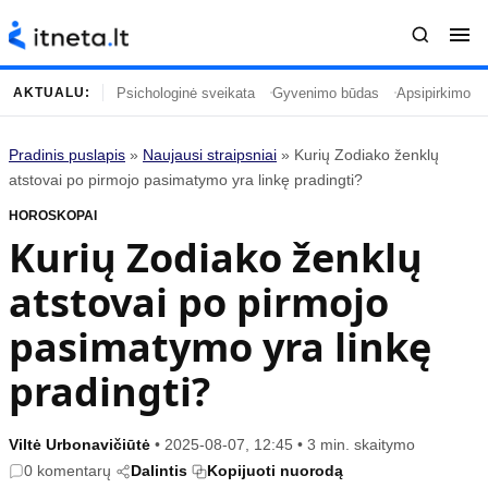
Psichologinė sveikata
Gyvenimo būdas
Apsipirkimo įp
AKTUALU:
Pradinis puslapis
»
Naujausi straipsniai
»
Kurių Zodiako ženklų
Turinys
Temos
atstovai po pirmojo pasimatymo yra linkę pradingti?
HOROSKOPAI
Naujausi straipsniai
Horoskopai
Kurių Zodiako ženklų
Gyvenimas
Kulinarija
atstovai po pirmojo
Įdomybės
Technologijos
Mada
Gyvenimo būdas
pasimatymo yra linkę
Mokslas
Vasaros mada
pradingti?
Namai ir interjeras
Tėvai ir vaikai
Viltė Urbonavičiūtė
•
2025-08-07, 12:45
•
3 min. skaitymo
Populiaru
Informacija
0 komentarų
Dalintis
Kopijuoti nuorodą