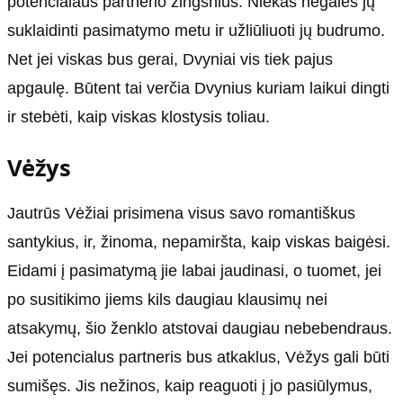
potencialaus partnerio žingsnius. Niekas negalės jų
suklaidinti pasimatymo metu ir užliūliuoti jų budrumo.
Net jei viskas bus gerai, Dvyniai vis tiek pajus
apgaulę. Būtent tai verčia Dvynius kuriam laikui dingti
ir stebėti, kaip viskas klostysis toliau.
Vėžys
Jautrūs Vėžiai prisimena visus savo romantiškus
santykius, ir, žinoma, nepamiršta, kaip viskas baigėsi.
Eidami į pasimatymą jie labai jaudinasi, o tuomet, jei
po susitikimo jiems kils daugiau klausimų nei
atsakymų, šio ženklo atstovai daugiau nebebendraus.
Jei potencialus partneris bus atkaklus, Vėžys gali būti
sumišęs. Jis nežinos, kaip reaguoti į jo pasiūlymus,