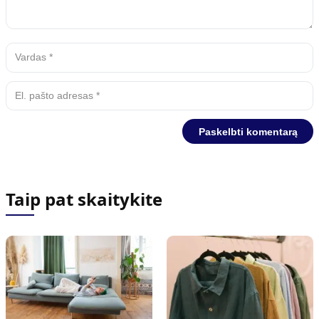
Taip pat skaitykite