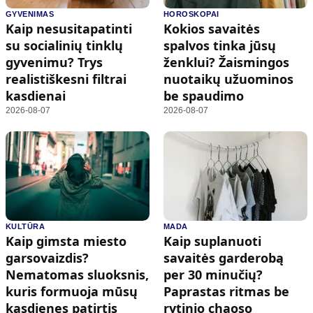
GYVENIMAS
HOROSKOPAI
Kaip nesusitapatinti
Kokios savaitės
su socialinių tinklų
spalvos tinka jūsų
gyvenimu? Trys
ženklui? Žaismingos
realistiškesni filtrai
nuotaikų užuominos
kasdienai
be spaudimo
2026-08-07
2026-08-07
KULTŪRA
MADA
Kaip gimsta miesto
Kaip suplanuoti
garsovaizdis?
savaitės garderobą
Nematomas sluoksnis,
per 30 minučių?
kuris formuoja mūsų
Paprastas ritmas be
kasdienes patirtis
rytinio chaoso