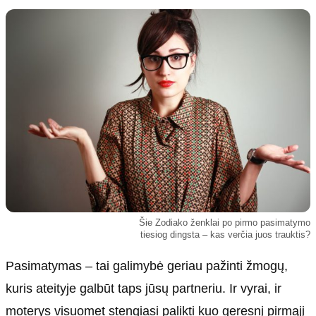
Kultūra
Etikos politika
Sodas ir daržas
Klaidų taisymo politika
Sveikata ir grožis
Naudojimo sąlygos
Karjera
Privatumo politika
Psichologinė sveikata
Reklamos politika
Tvari mada
Slapukų politika
Redakcija
Apie mus
Autoriai
Šie Zodiako ženklai po pirmo pasimatymo
Kontaktai
tiesiog dingsta – kas verčia juos trauktis?
Redakcinė politika
Pasimatymas – tai galimybė geriau pažinti žmogų,
Dirbtinis intelektas
kuris ateityje galbūt taps jūsų partneriu. Ir vyrai, ir
moterys visuomet stengiasi palikti kuo geresnį pirmąjį