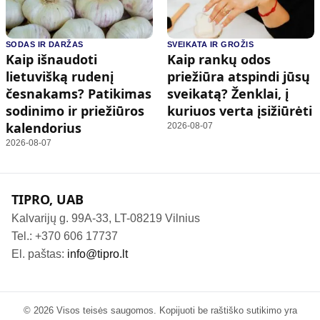
SODAS IR DARŽAS
SVEIKATA IR GROŽIS
Kaip išnaudoti
Kaip rankų odos
lietuvišką rudenį
priežiūra atspindi jūsų
česnakams? Patikimas
sveikatą? Ženklai, į
sodinimo ir priežiūros
kuriuos verta įsižiūrėti
kalendorius
2026-08-07
2026-08-07
TIPRO, UAB
Kalvarijų g. 99A-33, LT-08219 Vilnius
Tel.: +370 606 17737
El. paštas:
info@tipro.lt
© 2026 Visos teisės saugomos. Kopijuoti be raštiško sutikimo yra