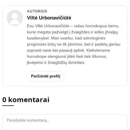
AUTORIUS
Viltė Urbonavičiūtė
Esu Viltė Urbonavičiūtė – rašau horoskopus tiems,
kurie mėgsta pažvelgti į žvaigždes ir ieško įžvalgų
kasdienybei. Man svarbu, kad astrologinės
prognozės būtų ne tik įdomios, bet ir padėtų geriau
suprasti save bei pasaulį aplink. Kiekviename
horoskope stengiuosi įdėti šiek tiek šilumos,
įkvėpimo ir žvaigždžių išminties.
Peržiūrėti profilį
0 komentarai