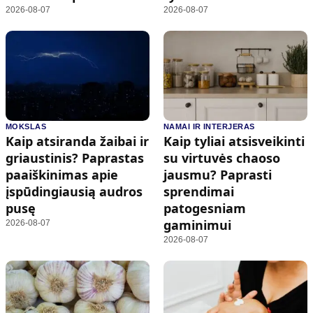
2026-08-07
2026-08-07
MOKSLAS
NAMAI IR INTERJERAS
Kaip atsiranda žaibai ir
Kaip tyliai atsisveikinti
griaustinis? Paprastas
su virtuvės chaoso
paaiškinimas apie
jausmu? Paprasti
įspūdingiausią audros
sprendimai
pusę
patogesniam
gaminimui
2026-08-07
2026-08-07