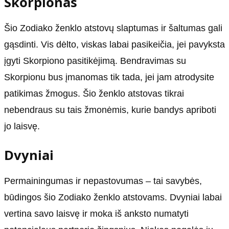
Skorpionas
Šio Zodiako ženklo atstovų slaptumas ir šaltumas gali
gąsdinti. Vis dėlto, viskas labai pasikeičia, jei pavyksta
įgyti Skorpiono pasitikėjimą. Bendravimas su
Skorpionu bus įmanomas tik tada, jei jam atrodysite
patikimas žmogus. Šio ženklo atstovas tikrai
nebendraus su tais žmonėmis, kurie bandys apriboti
jo laisvę.
Dvyniai
Permainingumas ir nepastovumas – tai savybės,
būdingos šio Zodiako ženklo atstovams. Dvyniai labai
vertina savo laisvę ir moka iš anksto numatyti