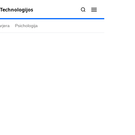
Technologijos
rjera
Psichologija
Redakcija
Apie mus
politika
Autoriai
ygos
Kontaktai
ika
Redakcinė politika
ika
Dirbtinis intelektas
a