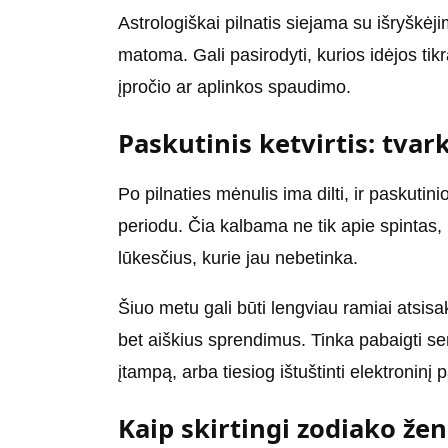
Astrologiškai pilnatis siejama su išryškėj
matoma. Gali pasirodyti, kurios idėjos tikr
įpročio ar aplinkos spaudimo.
Paskutinis ketvirtis: tvar
Po pilnaties mėnulis ima dilti, ir paskutin
periodu. Čia kalbama ne tik apie spintas, b
lūkesčius, kurie jau nebetinka.
Šiuo metu gali būti lengviau ramiai atsisa
bet aiškius sprendimus. Tinka pabaigti sen
įtampą, arba tiesiog ištuštinti elektroninį 
Kaip skirtingi zodiako žen