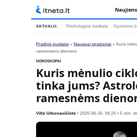
Naujien
Psichologinė sveikata
Gyvenimo b
AKTUALU:
Pradinis puslapis
»
Naujausi straipsniai
»
Kuris mėnul
ramesnėms dienoms
Turinys
Temos
HOROSKOPAI
Naujausi straipsniai
Horoskopai
Kuris mėnulio cikl
Gyvenimas
Kulinarija
tinka jums? Astrol
Įdomybės
Technologijos
ramesnėms dieno
Mada
Gyvenimo būda
Mokslas
Vasaros mada
Viltė Urbonavičiūtė
•
2026-06-26, 09:25
•
5 min. s
Namai ir interjeras
Tėvai ir vaikai