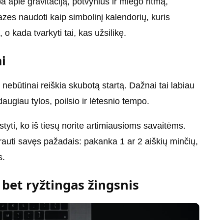
 apie gravitaciją, potvynius ir miego ritmą,
 fazes naudoti kaip simbolinį kalendorių, kuris
 o kada tvarkyti tai, kas užsilikę.
ai
 nebūtinai reiškia skubotą startą. Dažnai tai labiau
daugiau tylos, poilsio ir lėtesnio tempo.
styti, ko iš tiesų norite artimiausioms savaitėms.
krauti savęs pažadais: pakanka 1 ar 2 aiškių minčių,
s.
 bet ryžtingas žingsnis