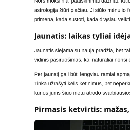
Nors moksliniai paaiškinimai dažniau kalba
astrologija žiūri plačiau. Ji siūlo mėnulio
primena, kada sustoti, kada drąsiau veikti,
Jaunatis: laikas tyliai idėj
Jaunatis siejama su nauja pradžia, bet tai
vidinis pasiruošimas, kai natūraliai norisi 
Per jaunatį gali būti lengviau ramiai apmą
Tinka užrašyti kelis ketinimus, bet neper
kurios jums šiuo metu atrodo svarbiausio
Pirmasis ketvirtis: mažas,