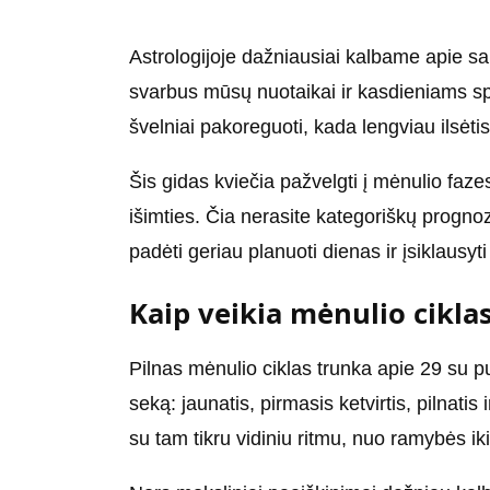
Astrologijoje dažniausiai kalbame apie sa
svarbus mūsų nuotaikai ir kasdieniams spr
švelniai pakoreguoti, kada lengviau ilsėti
Šis gidas kviečia pažvelgti į mėnulio fazes
išimties. Čia nerasite kategoriškų prognoz
padėti geriau planuoti dienas ir įsiklausyti
Kaip veikia mėnulio cikla
Pilnas mėnulio ciklas trunka apie 29 su p
seką: jaunatis, pirmasis ketvirtis, pilnatis
su tam tikru vidiniu ritmu, nuo ramybės ik