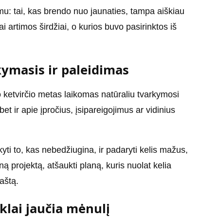
imu: tai, kas brendo nuo jaunaties, tampa aiškiau
ai artimos širdžiai, o kurios buvo pasirinktos iš
kymasis ir paleidimas
io ketvirčio metas laikomas natūraliu tvarkymosi
et ir apie įpročius, įsipareigojimus ar vidinius
kyti to, kas nebedžiugina, ir padaryti kelis mažus,
ą projektą, atšaukti planą, kuris nuolat kelia
paštą.
klai jaučia mėnulį