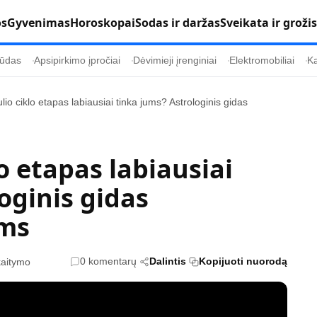
os
Gyvenimas
Horoskopai
Sodas ir daržas
Sveikata ir grožis
ūdas
Apsipirkimo įpročiai
Dėvimieji įrenginiai
Elektromobiliai
Ka
io ciklo etapas labiausiai tinka jums? Astrologinis gidas
Populiaru
Informacija
Kultūra
Etikos politika
o etapas labiausiai
Sodas ir daržas
Klaidų taisymo 
oginis gidas
Sveikata ir grožis
Naudojimo sąl
ms
s
Karjera
Privatumo polit
Psichologinė sveikata
Reklamos polit
0 komentarų
Dalintis
Kopijuoti nuorodą
kaitymo
Tvari mada
Slapukų politik