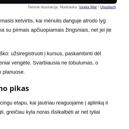
Teminė iliustracija. Nuotrauka:
Ionela Mat
/
Unsplash
.
masis ketvirtis, kai mėnulis danguje atrodo lyg
ma su pirmais apčiuopiamais žingsniais, net jei jie
ško: užsiregistruoti į kursus, paskambinti dėl
 seniai vengėte. Svarbiausia ne tobulumas, o
n planuose.
mo pikas
cingu etapu, kai jautriau reaguojame į aplinką ir
greičiau kyla noras išsikalbėti ar net tyliai