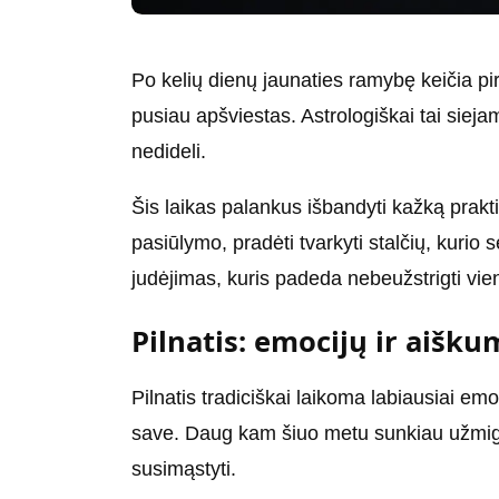
Po kelių dienų jaunaties ramybę keičia pir
pusiau apšviestas. Astrologiškai tai sieja
nedideli.
Šis laikas palankus išbandyti kažką prakti
pasiūlymo, pradėti tvarkyti stalčių, kurio
judėjimas, kuris padeda nebeužstrigti vie
Pilnatis: emocijų ir aišku
Pilnatis tradiciškai laikoma labiausiai emo
save. Daug kam šiuo metu sunkiau užmigti, 
susimąstyti.