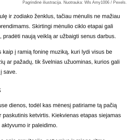
Pagrindinė iliustracija. Nuotrauka: Wls Amy1006 / Pexels.
ulę ir zodiako ženklus, tačiau mėnulis ne mažiau
endimams. Skirtingi mėnulio ciklo etapai gali
s, pradėti naują veiklą ar užbaigti senus darbus.
 kaip į ramią foninę muziką, kuri lydi visus be
ių ar pažadų, tik švelnias užuominas, kurios gali
 į save.
s
use dienos, todėl kas mėnesį patiriame tą pačią
 ir paskutinis ketvirtis. Kiekvienas etapas siejamas
i aktyvumo ir paleidimo.