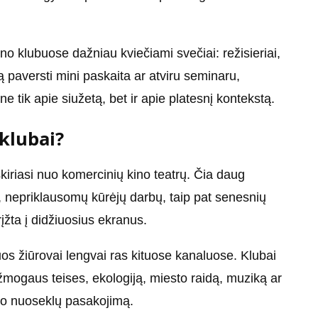
o klubuose dažniau kviečiami svečiai: režisieriai,
iūrą paversti mini paskaita ar atviru seminaru,
 tik apie siužetą, bet ir apie platesnį kontekstą.
 klubai?
skiriasi nuo komercinių kino teatrų. Čia daug
o, nepriklausomų kūrėjų darbų, taip pat senesnių
grįžta į didžiuosius ekranus.
os žiūrovai lengvai ras kituose kanaluose. Klubai
, žmogaus teises, ekologiją, miesto raidą, muziką ar
, o nuoseklų pasakojimą.