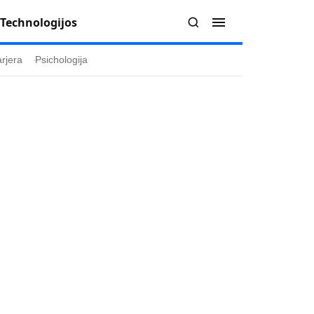
Technologijos
rjera
Psichologija
Redakcija
Apie mus
politika
Autoriai
ygos
Kontaktai
ika
Redakcinė politika
ika
Dirbtinis intelektas
a