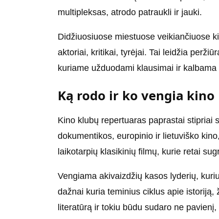
multipleksas, atrodo patraukli ir jauki.
Didžiuosiuose miestuose veikiančiuose kin
aktoriai, kritikai, tyrėjai. Tai leidžia perž
kuriame užduodami klausimai ir kalbama ne
Ką rodo ir ko vengia kino
Kino klubų repertuaras paprastai stipriai 
dokumentikos, europinio ir lietuviško kin
laikotarpių klasikinių filmų, kurie retai su
Vengiama akivaizdžių kasos lyderių, kuriu
dažnai kuria teminius ciklus apie istoriją
literatūrą ir tokiu būdu sudaro ne pavienį