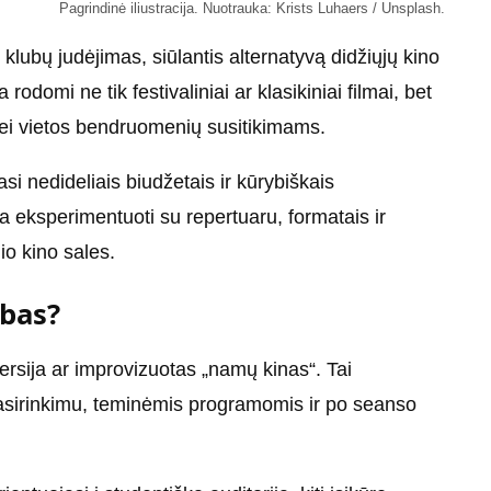
Pagrindinė iliustracija. Nuotrauka: Krists Luhaers / Unsplash.
no klubų judėjimas, siūlantis alternatyvą didžiųjų kino
odomi ne tik festivaliniai ar klasikiniai filmai, bet
bei vietos bendruomenių susitikimams.
i nedideliais biudžetais ir kūrybiškais
ia eksperimentuoti su repertuaru, formatais ir
o kino sales.
ubas?
versija ar improvizuotas „namų kinas“. Tai
 pasirinkimu, teminėmis programomis ir po seanso