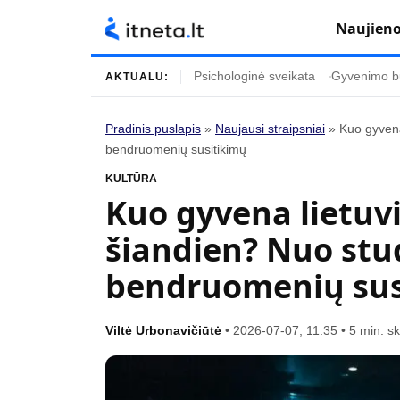
Naujien
Psichologinė sveikata
Gyvenimo b
AKTUALU:
Pradinis puslapis
»
Naujausi straipsniai
»
Kuo gyvena
bendruomenių susitikimų
Turinys
Temos
KULTŪRA
Naujausi straipsniai
Horoskopai
Kuo gyvena lietuvi
Gyvenimas
Kulinarija
šiandien? Nuo stud
Įdomybės
Technologijos
bendruomenių sus
Mada
Gyvenimo būda
Mokslas
Vasaros mada
Viltė Urbonavičiūtė
•
2026-07-07, 11:35
•
5 min. s
Namai ir interjeras
Tėvai ir vaikai