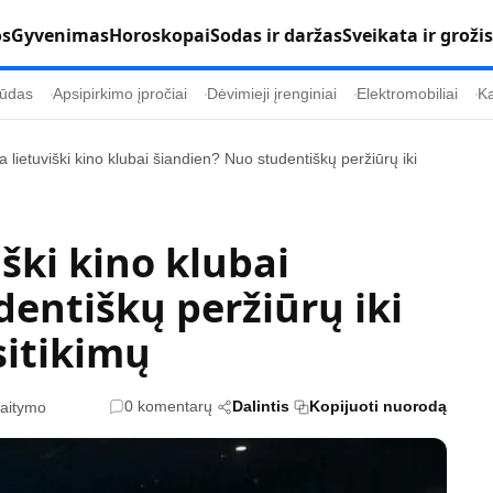
os
Gyvenimas
Horoskopai
Sodas ir daržas
Sveikata ir grožis
ūdas
Apsipirkimo įpročiai
Dėvimieji įrenginiai
Elektromobiliai
Ka
 lietuviški kino klubai šiandien? Nuo studentiškų peržiūrų iki
Populiaru
Informacija
Kultūra
Etikos politika
ški kino klubai
Sodas ir daržas
Klaidų taisymo 
entiškų peržiūrų iki
Sveikata ir grožis
Naudojimo sąl
itikimų
s
Karjera
Privatumo polit
Psichologinė sveikata
Reklamos polit
0 komentarų
Dalintis
Kopijuoti nuorodą
kaitymo
Tvari mada
Slapukų politik