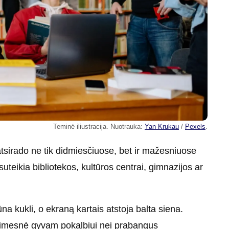
Teminė iliustracija. Nuotrauka:
Yan Krukau
/
Pexels
.
atsirado ne tik didmiesčiuose, bet ir mažesniuose
teikia bibliotekos, kultūros centrai, gimnazijos ar
a kukli, o ekraną kartais atstoja balta siena.
artimesnė gyvam pokalbiui nei prabangus