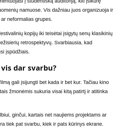
ientuojasi į studentišką auditoriją, kiti įsikūrę
ruomenių namuose. Vis dažniau juos organizuoja ir
s ar neformalias grupes.
stivalinių kopijų iki teisėtai įsigytų senų klasikinių
režisierių retrospektyvų. Svarbiausia, kad
si įspūdžiais.
 vis dar svarbu?
mą gali įsijungti bet kada ir bet kur. Tačiau kino
is žmonėmis sukuria visai kitą patirtį ir atitinka
lbiui, ginčui, kartais net naujiems projektams ar
yra tiek pat svarbu, kiek ir pats kūrinys ekrane.