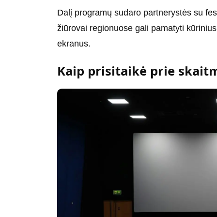
Dalį programų sudaro partnerystės su festiv
žiūrovai regionuose gali pamatyti kūrinius,
ekranus.
Kaip prisitaikė prie skai