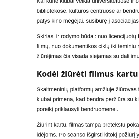
Kai kurie klubai veikia universitetuose ir or
bibliotekose, kultūros centruose ar bend
patys kino mėgėjai, susibūrę į asociacija
Skiriasi ir rodymo būdai: nuo licencijuotų fe
filmų, nuo dokumentikos ciklų iki teminių 
žiūrėjimas čia visada siejamas su dalijimu
Kodėl žiūrėti filmus kartu
Skaitmeninių platformų amžiuje žiūrovas fil
klubai primena, kad bendra peržiūra su kita
poreikį priklausyti bendruomenei.
Žiūrint kartu, filmas tampa pretekstu poka
idėjoms. Po seanso išgirsti kitokį požiūrį 