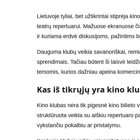
Lietuvoje tyliai, bet užtikrintai stiprėja ki
teatrų repertuarui. Mažuose ekranuose čia r
ir kuriama erdvė diskusijoms, pažintims 
Dauguma klubų veikia savanoriškai, remias
sprendimais. Tačiau būtent ši laisvė leidž
temomis, kurios dažniau apeina komercini
Kas iš tikrųjų yra kino kl
Kino klubas nėra tik pigesnė kino bilieto 
struktūruota veikla su aiškiu repertuaro
vykstančiu pokalbiu ar pristatymu.