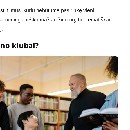
sti filmus, kurių nebūtume pasirinkę vieni.
sąmoningai ieško mažiau žinomų, bet tematiškai
į.
ino klubai?