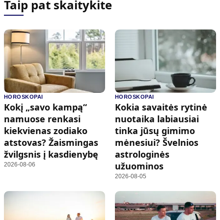
Taip pat skaitykite
HOROSKOPAI
HOROSKOPAI
Kokį „savo kampą“
Kokia savaitės rytinė
namuose renkasi
nuotaika labiausiai
kiekvienas zodiako
tinka jūsų gimimo
atstovas? Žaismingas
mėnesiui? Švelnios
žvilgsnis į kasdienybę
astrologinės
užuominos
2026-08-06
2026-08-05