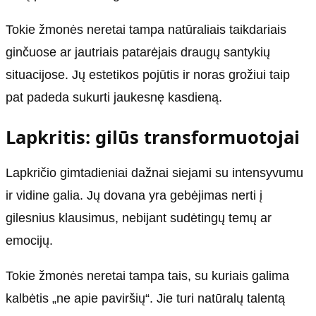
Tokie žmonės neretai tampa natūraliais taikdariais
ginčuose ar jautriais patarėjais draugų santykių
situacijose. Jų estetikos pojūtis ir noras grožiui taip
pat padeda sukurti jaukesnę kasdieną.
Lapkritis: gilūs transformuotojai
Lapkričio gimtadieniai dažnai siejami su intensyvumu
ir vidine galia. Jų dovana yra gebėjimas nerti į
gilesnius klausimus, nebijant sudėtingų temų ar
emocijų.
Tokie žmonės neretai tampa tais, su kuriais galima
kalbėtis „ne apie paviršių“. Jie turi natūralų talentą