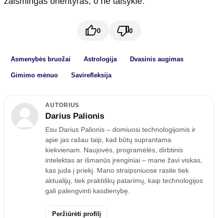
žaismingas orientyras, o ne taisyklė.
0
0
Asmenybės bruožai
Astrologija
Dvasinis augimas
Gimimo mėnuo
Savirefleksija
AUTORIUS
Darius Palionis
Esu Darius Palionis – domiuosi technologijomis ir
apie jas rašau taip, kad būtų suprantama
kiekvienam. Naujovės, programėlės, dirbtinis
intelektas ar išmanūs įrenginiai – mane žavi viskas,
kas juda į priekį. Mano straipsniuose rasite tiek
aktualijų, tiek praktiškų patarimų, kaip technologijos
gali palengvinti kasdienybę.
Peržiūrėti profilį