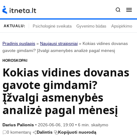
Psichologinė sveikata
Gyvenimo būdas
Apsipirkimo įp
AKTUALU:
Pradinis puslapis
»
Naujausi straipsniai
»
Kokias vidines dovanas
Turinys
Temos
gavote gimdami? Įžvalgi asmenybės analizė pagal mėnesį
HOROSKOPAI
Naujausi straipsniai
Horoskopai
Kokias vidines dovanas
Gyvenimas
Kulinarija
gavote gimdami?
Įdomybės
Technologijos
Mada
Gyvenimo būdas
Įžvalgi asmenybės
Mokslas
Vasaros mada
analizė pagal mėnesį
Namai ir interjeras
Tėvai ir vaikai
Darius Palionis
•
2026-06-06, 19:00
•
6 min. skaitymo
Populiaru
Informacija
0 komentarų
Dalintis
Kopijuoti nuorodą