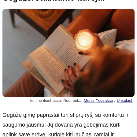
Teminė iliustracija. Nuotrauka:
Monis Yousafzai
/
Unsplash
.
Gegužę gimę paprastai turi stiprų ryšį su komfortu ir
saugumo jausmu. Jų dovana yra gebėjimas kurti
aplink save erdvę, kurioje kiti jaučiasi ramiai ir