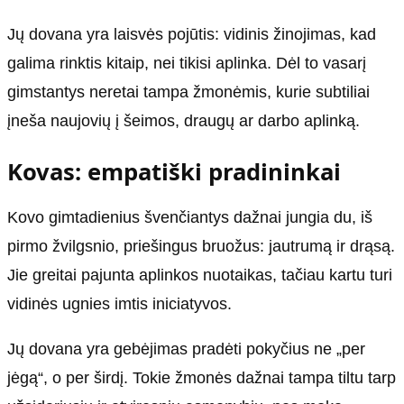
Jų dovana yra laisvės pojūtis: vidinis žinojimas, kad
galima rinktis kitaip, nei tikisi aplinka. Dėl to vasarį
gimstantys neretai tampa žmonėmis, kurie subtiliai
įneša naujovių į šeimos, draugų ar darbo aplinką.
Kovas: empatiški pradininkai
Kovo gimtadienius švenčiantys dažnai jungia du, iš
pirmo žvilgsnio, priešingus bruožus: jautrumą ir drąsą.
Jie greitai pajunta aplinkos nuotaikas, tačiau kartu turi
vidinės ugnies imtis iniciatyvos.
Jų dovana yra gebėjimas pradėti pokyčius ne „per
jėgą“, o per širdį. Tokie žmonės dažnai tampa tiltu tarp