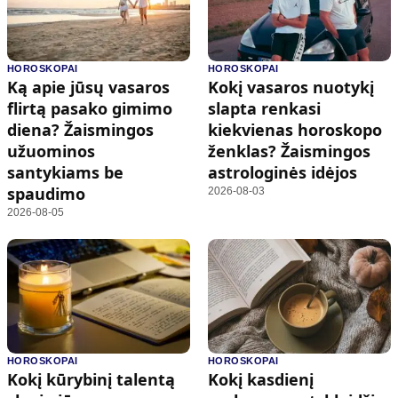
HOROSKOPAI
HOROSKOPAI
Ką apie jūsų vasaros
Kokį vasaros nuotykį
flirtą pasako gimimo
slapta renkasi
diena? Žaismingos
kiekvienas horoskopo
užuominos
ženklas? Žaismingos
santykiams be
astrologinės idėjos
spaudimo
2026-08-03
2026-08-05
HOROSKOPAI
HOROSKOPAI
Kokį kūrybinį talentą
Kokį kasdienį