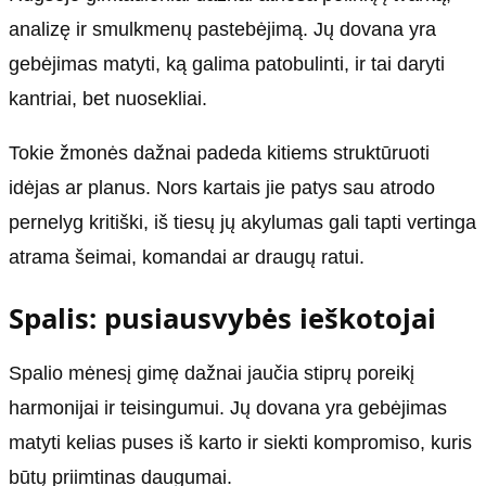
analizę ir smulkmenų pastebėjimą. Jų dovana yra
gebėjimas matyti, ką galima patobulinti, ir tai daryti
kantriai, bet nuosekliai.
Tokie žmonės dažnai padeda kitiems struktūruoti
idėjas ar planus. Nors kartais jie patys sau atrodo
pernelyg kritiški, iš tiesų jų akylumas gali tapti vertinga
atrama šeimai, komandai ar draugų ratui.
Spalis: pusiausvybės ieškotojai
Spalio mėnesį gimę dažnai jaučia stiprų poreikį
harmonijai ir teisingumui. Jų dovana yra gebėjimas
matyti kelias puses iš karto ir siekti kompromiso, kuris
būtų priimtinas daugumai.