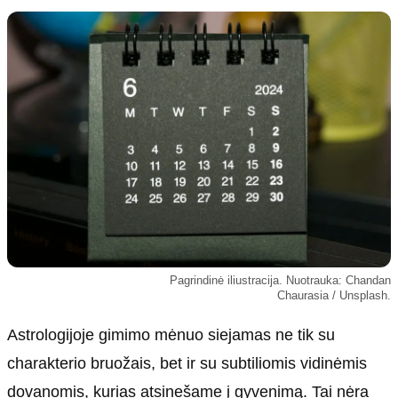
Kultūra
Etikos politika
Sodas ir daržas
Klaidų taisymo politika
Sveikata ir grožis
Naudojimo sąlygos
Karjera
Privatumo politika
Psichologinė sveikata
Reklamos politika
Tvari mada
Slapukų politika
Redakcija
Apie mus
Autoriai
Pagrindinė iliustracija. Nuotrauka: Chandan
Kontaktai
Chaurasia / Unsplash.
Redakcinė politika
Astrologijoje gimimo mėnuo siejamas ne tik su
Dirbtinis intelektas
charakterio bruožais, bet ir su subtiliomis vidinėmis
dovanomis, kurias atsinešame į gyvenimą. Tai nėra