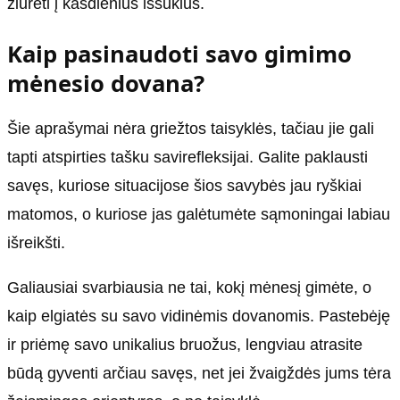
žiūrėti į kasdienius iššūkius.
Kaip pasinaudoti savo gimimo
mėnesio dovana?
Šie aprašymai nėra griežtos taisyklės, tačiau jie gali
tapti atspirties tašku savirefleksijai. Galite paklausti
savęs, kuriose situacijose šios savybės jau ryškiai
matomos, o kuriose jas galėtumėte sąmoningai labiau
išreikšti.
Galiausiai svarbiausia ne tai, kokį mėnesį gimėte, o
kaip elgiatės su savo vidinėmis dovanomis. Pastebėję
ir priėmę savo unikalius bruožus, lengviau atrasite
būdą gyventi arčiau savęs, net jei žvaigždės jums tėra