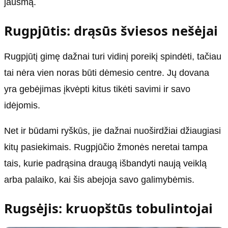
jausmą.
Rugpjūtis: drąsūs šviesos nešėjai
Rugpjūtį gimę dažnai turi vidinį poreikį spindėti, tačiau
tai nėra vien noras būti dėmesio centre. Jų dovana
yra gebėjimas įkvėpti kitus tikėti savimi ir savo
idėjomis.
Net ir būdami ryškūs, jie dažnai nuoširdžiai džiaugiasi
kitų pasiekimais. Rugpjūčio žmonės neretai tampa
tais, kurie padrąsina draugą išbandyti naują veiklą
arba palaiko, kai šis abejoja savo galimybėmis.
Rugsėjis: kruopštūs tobulintojai