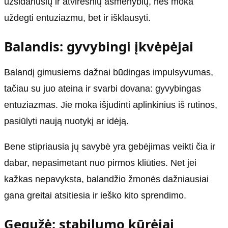
užsidariusių ir atviresnių asmenybių, nes moka
uždegti entuziazmu, bet ir išklausyti.
Balandis: gyvybingi įkvėpėjai
Balandį gimusiems dažnai būdingas impulsyvumas,
tačiau su juo ateina ir svarbi dovana: gyvybingas
entuziazmas. Jie moka išjudinti aplinkinius iš rutinos,
pasiūlyti naują nuotykį ar idėją.
Bene stipriausia jų savybė yra gebėjimas veikti čia ir
dabar, nepasimetant nuo pirmos kliūties. Net jei
kažkas nepavyksta, balandžio žmonės dažniausiai
gana greitai atsitiesia ir ieško kito sprendimo.
Gegužė: stabilumo kūrėjai