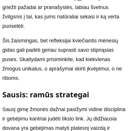
griežti pažadai ar pranašystės, labiau švelnus
žvilgsnis į tai, kas jums natūraliai sekasi ir ką verta
puoselėti.
Šis žaismingas, bet refleksijai kviečiantis mėnesių
gidas gali padėti geriau suprasti savo stipriąsias
puses. Skaitydami prisiminkite, kad kiekvienas
žmogus unikalus, o aprašymai skirti įkvėpimui, o ne
riboms.
Sausis: ramūs strategai
Sausį gimę žmonės dažnai pasižymi vidine disciplina
ir gebėjimu kantriai judėti tikslo link. Jų didžiausia
dovana yra gebėjimas matyti platesnį vaizdą ir