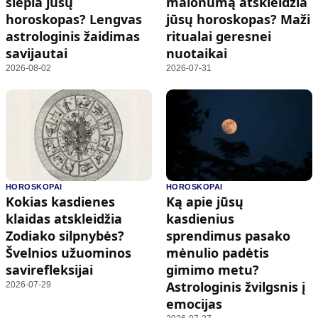
slepia jūsų
malonumą atskleidžia
horoskopas? Lengvas
jūsų horoskopas? Maži
astrologinis žaidimas
ritualai geresnei
savijautai
nuotaikai
2026-08-02
2026-07-31
HOROSKOPAI
HOROSKOPAI
Kokias kasdienes
Ką apie jūsų
klaidas atskleidžia
kasdienius
Zodiako silpnybės?
sprendimus pasako
Švelnios užuominos
mėnulio padėtis
savirefleksijai
gimimo metu?
Astrologinis žvilgsnis į
2026-07-29
emocijas