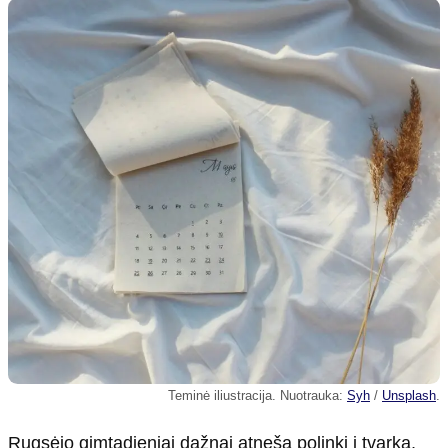
Teminė iliustracija. Nuotrauka:
Syh
/
Unsplash
.
Rugsėjo gimtadieniai dažnai atneša polinkį į tvarką,