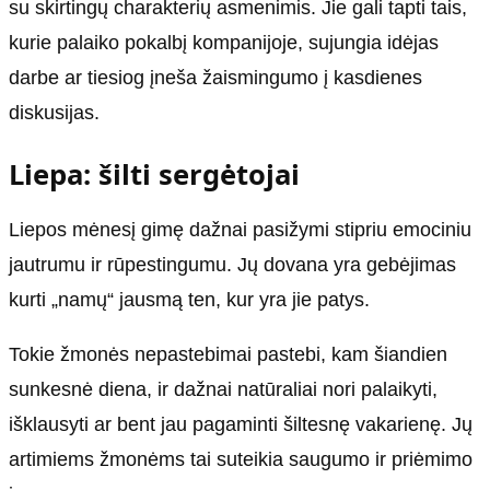
su skirtingų charakterių asmenimis. Jie gali tapti tais,
kurie palaiko pokalbį kompanijoje, sujungia idėjas
darbe ar tiesiog įneša žaismingumo į kasdienes
diskusijas.
Liepa: šilti sergėtojai
Liepos mėnesį gimę dažnai pasižymi stipriu emociniu
jautrumu ir rūpestingumu. Jų dovana yra gebėjimas
kurti „namų“ jausmą ten, kur yra jie patys.
Tokie žmonės nepastebimai pastebi, kam šiandien
sunkesnė diena, ir dažnai natūraliai nori palaikyti,
išklausyti ar bent jau pagaminti šiltesnę vakarienę. Jų
artimiems žmonėms tai suteikia saugumo ir priėmimo