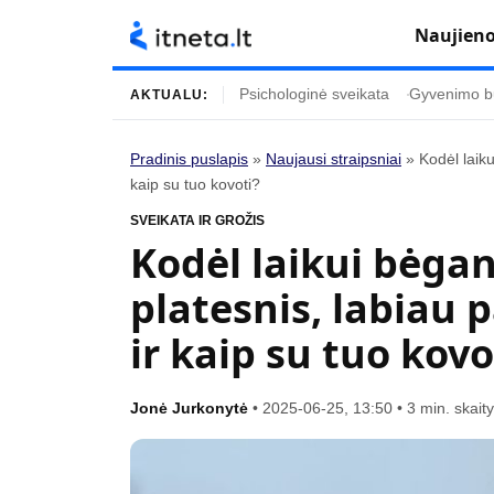
Naujien
Psichologinė sveikata
Gyvenimo b
AKTUALU:
Pradinis puslapis
»
Naujausi straipsniai
»
Kodėl laiku
kaip su tuo kovoti?
Turinys
Temos
SVEIKATA IR GROŽIS
Naujausi straipsniai
Horoskopai
Kodėl laikui bėgan
Gyvenimas
Kulinarija
platesnis, labiau p
Įdomybės
Technologijos
ir kaip su tuo kovo
Mada
Gyvenimo būda
Mokslas
Vasaros mada
Jonė Jurkonytė
•
2025-06-25, 13:50
•
3 min. skai
Namai ir interjeras
Tėvai ir vaikai