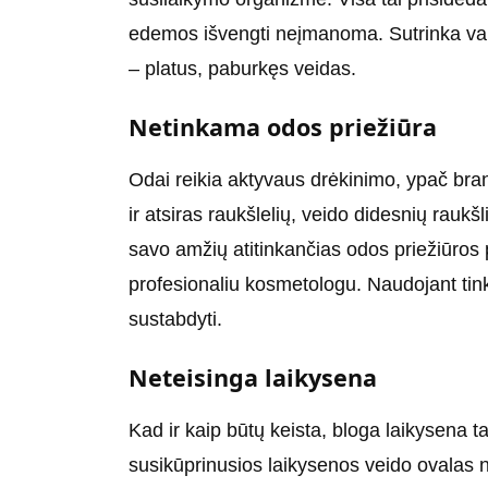
edemos išvengti neįmanoma. Sutrinka van
– platus, paburkęs veidas.
Netinkama odos priežiūra
Odai reikia aktyvaus drėkinimo, ypač bran
ir atsiras raukšlelių, veido didesnių raukšl
savo amžių atitinkančias odos priežiūros 
profesionaliu kosmetologu. Naudojant ti
sustabdyti.
Neteisinga laikysena
Kad ir kaip būtų keista, bloga laikysena t
susikūprinusios laikysenos veido ovalas n