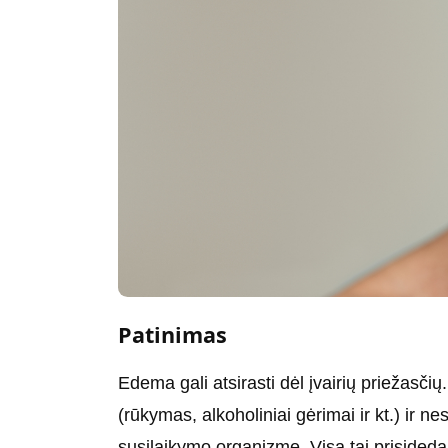
Patinimas
Edema gali atsirasti dėl įvairių priežasči
(rūkymas, alkoholiniai gėrimai ir kt.) ir nes
susilaikymo organizme. Visa tai prisided