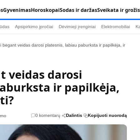
os
Gyvenimas
Horoskopai
Sodas ir daržas
Sveikata ir grožis
ūdas
Apsipirkimo įpročiai
Dėvimieji įrenginiai
Elektromobiliai
Ka
i bėgant veidas darosi platesnis, labiau paburksta ir papilkėja, ir
Populiaru
Informacija
Kultūra
Etikos politika
t veidas darosi
Sodas ir daržas
Klaidų taisymo 
aburksta ir papilkėja,
Sveikata ir grožis
Naudojimo sąl
ti?
s
Karjera
Privatumo polit
Psichologinė sveikata
Reklamos polit
0 komentarų
Dalintis
Kopijuoti nuorodą
tymo
Tvari mada
Slapukų politik