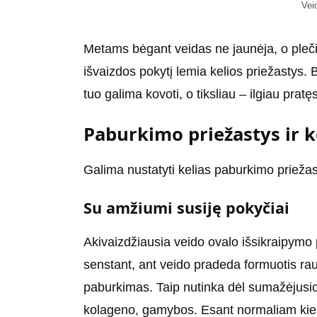
Vei
Metams bėgant veidas ne jaunėja, o plečia
išvaizdos pokytį lemia kelios priežastys
tuo galima kovoti, o tiksliau – ilgiau prat
Paburkimo priežastys ir k
Galima nustatyti kelias paburkimo priežas
Su amžiumi susiję pokyčiai
Akivaizdžiausia veido ovalo išsikraipymo 
senstant, ant veido pradeda formuotis rau
paburkimas. Taip nutinka dėl sumažėjusio
kolageno, gamybos. Esant normaliam kieki