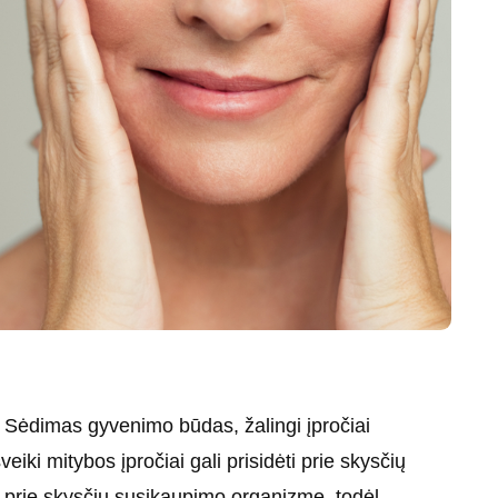
ų. Sėdimas gyvenimo būdas, žalingi įpročiai
veiki mitybos įpročiai gali prisidėti prie skysčių
a prie skysčių susikaupimo organizme, todėl