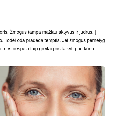
ris. Žmogus tampa mažiau aktyvus ir judrus, į
to. Todėl oda pradeda temptis. Jei žmogus pernelyg
 nes nespėja taip greitai prisitaikyti prie kūno