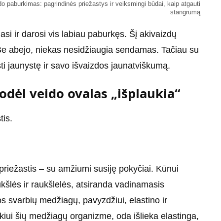
do paburkimas: pagrindinės priežastys ir veiksmingi būdai, kaip atgauti
stangrumą
si ir darosi vis labiau paburkęs. Šį akivaizdų
. Be abejo, niekas nesidžiaugia sendamas. Tačiau su
ęsti jaunystę ir savo išvaizdos jaunatviškumą.
odėl veido ovalas „išplaukia“
tis.
priežastis – su amžiumi susiję pokyčiai. Kūnui
kšlės ir raukšlelės, atsiranda vadinamasis
s svarbių medžiagų, pavyzdžiui, elastino ir
ui šių medžiagų organizme, oda išlieka elastinga,