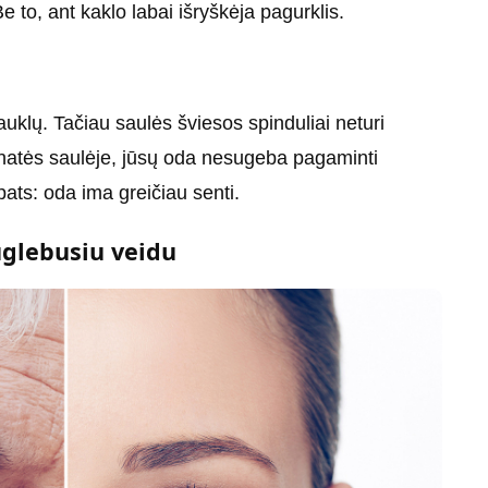
 to, ant kaklo labai išryškėja pagurklis.
uklų. Tačiau saulės šviesos spinduliai neturi
inatės saulėje, jūsų oda nesugeba pagaminti
ats: oda ima greičiau senti.
uglebusiu veidu