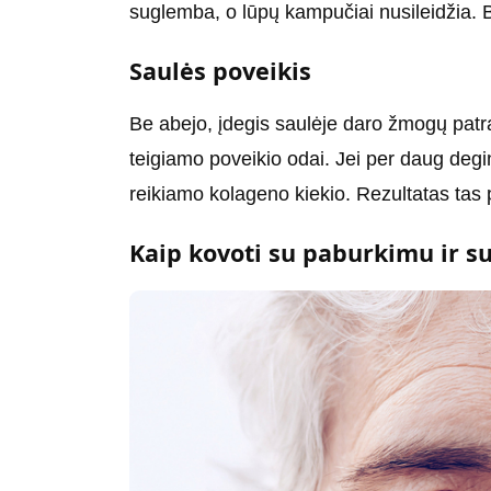
suglemba, o lūpų kampučiai nusileidžia. Be
Saulės poveikis
Be abejo, įdegis saulėje daro žmogų patra
teigiamo poveikio odai. Jei per daug deg
reikiamo kolageno kiekio. Rezultatas tas p
Kaip kovoti su paburkimu ir s