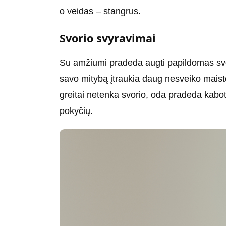
o veidas – stangrus.
Svorio svyravimai
Su amžiumi pradeda augti papildomas svo
savo mitybą įtraukia daug nesveiko mais
greitai netenka svorio, oda pradeda kaboti,
pokyčių.