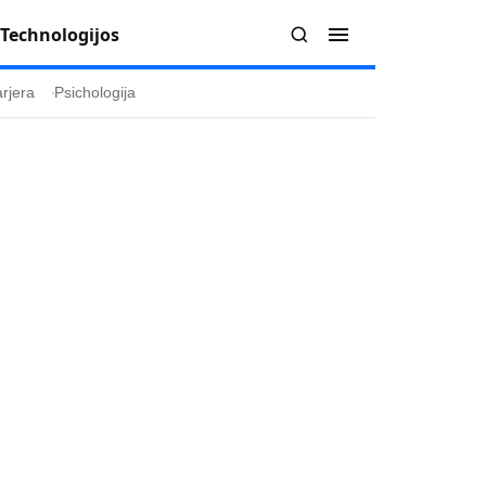
Technologijos
rjera
Psichologija
Redakcija
Apie mus
politika
Autoriai
ygos
Kontaktai
ika
Redakcinė politika
ika
Dirbtinis intelektas
a