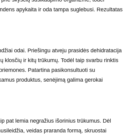
dens apykaita ir oda tampa suglebusi. Rezultatas
džiai odai. Priešingu atveju prasidės dehidratacija
ių klosčių ir kitų trūkumų. Todėl taip svarbu rinktis
priemones. Patartina pasikonsultuoti su
nkamus produktus, senėjimą galima gerokai
aip pat lemia negražius išorinius trūkumus. Dėl
usileidžia, veidas praranda formą, skruostai