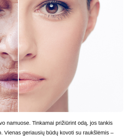
vo namuose. Tinkamai prižiūrint odą, jos tankis
mo. Vienas geriausių būdų kovoti su raukšlėmis –