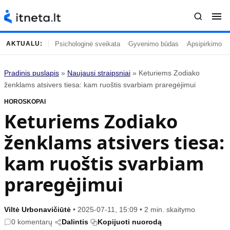
Psichologinė sveikata
Gyvenimo būdas
Apsipirkimo įp
AKTUALU:
Pradinis puslapis
»
Naujausi straipsniai
»
Keturiems Zodiako
Turinys
Temos
ženklams atsivers tiesa: kam ruoštis svarbiam praregėjimui
HOROSKOPAI
Naujausi straipsniai
Horoskopai
Keturiems Zodiako
Gyvenimas
Kulinarija
ženklams atsivers tiesa:
Įdomybės
Technologijos
Mada
Gyvenimo būdas
kam ruoštis svarbiam
Mokslas
Vasaros mada
praregėjimui
Namai ir interjeras
Tėvai ir vaikai
Viltė Urbonavičiūtė
•
2025-07-11, 15:09
•
2 min. skaitymo
Populiaru
Informacija
0 komentarų
Dalintis
Kopijuoti nuorodą