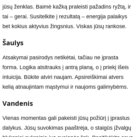
jūsų ženklas. Baimė kažką praleisti pažadins ryžtą, ir
tai – gerai. Susitelkite į rezultatą – energija palaikys
bet kokius aktyvius žingsnius. Viskas jūsų rankose.
Šaulys
Atsakymai pasirodys netikėtai, tačiau ne įprasta
forma. Logika atsitrauks į antrą planą, o į priekį išeis
intuicija. Būkite atviri naujam. Apsireiškimai atvers
kelią atnaujintam mąstymui ir naujoms galimybėms.
Vandenis
Vienas momentas gali pakeisti jūsų požiūrį į įprastus
dalykus. Jūsų suvokimas paaštrėja, o staigūs įžvalgų