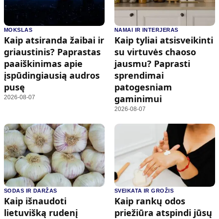
MOKSLAS
NAMAI IR INTERJERAS
Kaip atsiranda žaibai ir
Kaip tyliai atsisveikinti
griaustinis? Paprastas
su virtuvės chaoso
paaiškinimas apie
jausmu? Paprasti
įspūdingiausią audros
sprendimai
pusę
patogesniam
gaminimui
2026-08-07
2026-08-07
SODAS IR DARŽAS
SVEIKATA IR GROŽIS
Kaip išnaudoti
Kaip rankų odos
lietuvišką rudenį
priežiūra atspindi jūsų