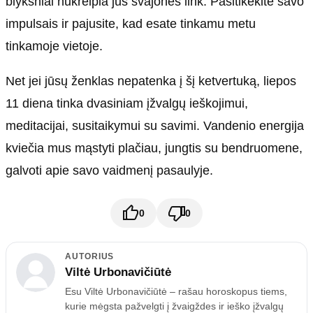
blyksniai nukreipia jus svajonės link. Pasitikėkite savo
impulsais ir pajusite, kad esate tinkamu metu
tinkamoje vietoje.
Net jei jūsų ženklas nepatenka į šį ketvertuką, liepos
11 diena tinka dvasiniam įžvalgų ieškojimui,
meditacijai, susitaikymui su savimi. Vandenio energija
kviečia mus mąstyti plačiau, jungtis su bendruomene,
galvoti apie savo vaidmenį pasaulyje.
0
0
AUTORIUS
Viltė Urbonavičiūtė
Esu Viltė Urbonavičiūtė – rašau horoskopus tiems,
kurie mėgsta pažvelgti į žvaigždes ir ieško įžvalgų