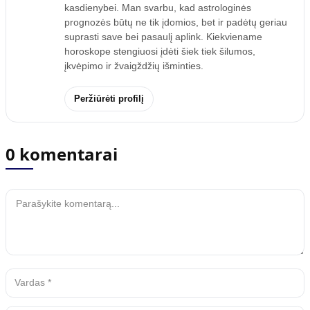
kasdienybei. Man svarbu, kad astrologinės
prognozės būtų ne tik įdomios, bet ir padėtų geriau
suprasti save bei pasaulį aplink. Kiekviename
horoskope stengiuosi įdėti šiek tiek šilumos,
įkvėpimo ir žvaigždžių išminties.
Peržiūrėti profilį
0 komentarai