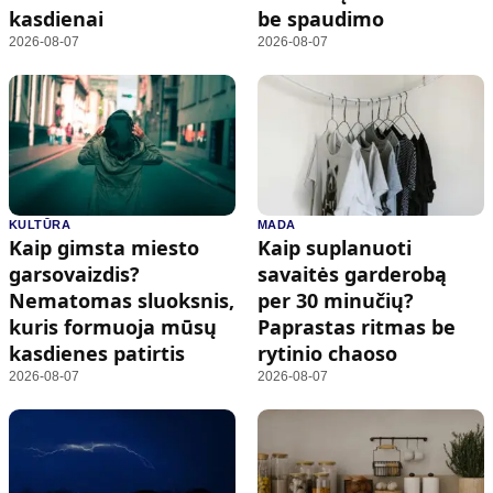
kasdienai
be spaudimo
2026-08-07
2026-08-07
KULTŪRA
MADA
Kaip gimsta miesto
Kaip suplanuoti
garsovaizdis?
savaitės garderobą
Nematomas sluoksnis,
per 30 minučių?
kuris formuoja mūsų
Paprastas ritmas be
kasdienes patirtis
rytinio chaoso
2026-08-07
2026-08-07