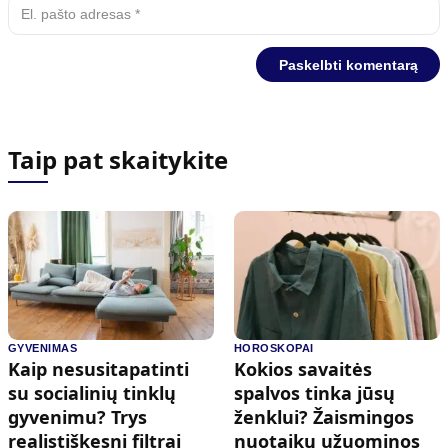
Taip pat skaitykite
GYVENIMAS
HOROSKOPAI
Kaip nesusitapatinti
Kokios savaitės
su socialinių tinklų
spalvos tinka jūsų
gyvenimu? Trys
ženklui? Žaismingos
realistiškesni filtrai
nuotaikų užuominos