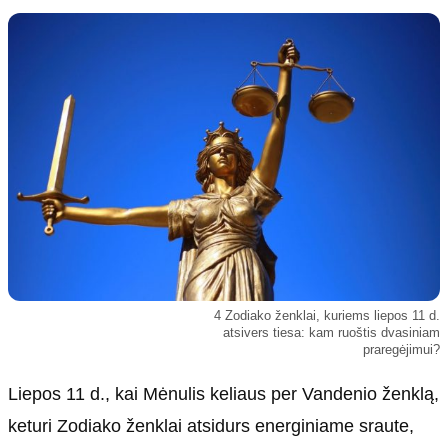
Kultūra
Etikos politika
Sodas ir daržas
Klaidų taisymo politika
Sveikata ir grožis
Naudojimo sąlygos
Karjera
Privatumo politika
Psichologinė sveikata
Reklamos politika
Tvari mada
Slapukų politika
Redakcija
Apie mus
Autoriai
4 Zodiako ženklai, kuriems liepos 11 d.
Kontaktai
atsivers tiesa: kam ruoštis dvasiniam
praregėjimui?
Redakcinė politika
Dirbtinis intelektas
Liepos 11 d., kai Mėnulis keliaus per Vandenio ženklą,
keturi Zodiako ženklai atsidurs energiniame sraute,