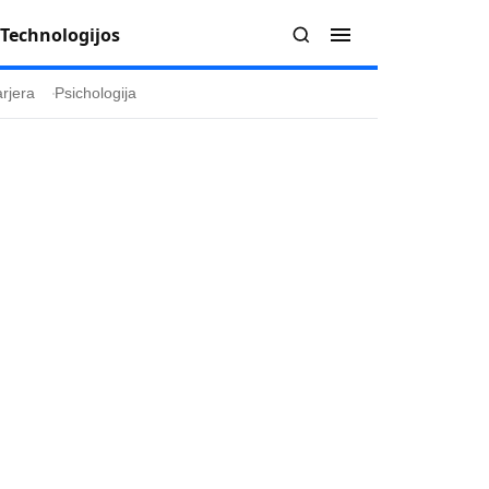
Technologijos
rjera
Psichologija
Redakcija
Apie mus
politika
Autoriai
ygos
Kontaktai
ika
Redakcinė politika
ika
Dirbtinis intelektas
a