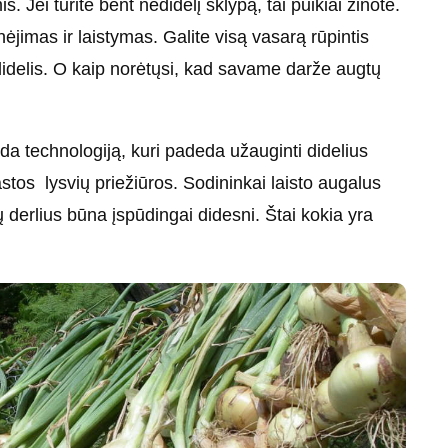
Jei turite bent nedidelį sklypą, tai puikiai žinote.
nėjimas ir laistymas. Galite visą vasarą rūpintis
edidelis. O kaip norėtųsi, kad savame darže augtų
oda technologiją, kuri padeda užauginti didelius
stos lysvių priežiūros. Sodininkai laisto augalus
u jų derlius būna įspūdingai didesni. Štai kokia yra