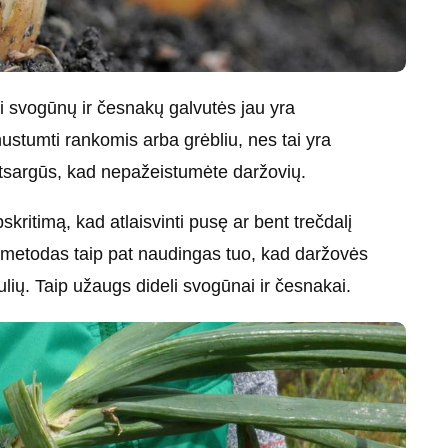
i svogūnų ir česnakų galvutės jau yra
 nustumti rankomis arba grėbliu, nes tai yra
 atsargūs, kad nepažeistumėte daržovių.
skritimą, kad atlaisvinti pusę ar bent trečdalį
is metodas taip pat naudingas tuo, kad daržovės
lių. Taip užaugs dideli svogūnai ir česnakai.