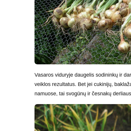
Vasaros viduryje daugelis sodininkų ir da
veiklos rezultatus. Bet jei cukinijų, bakl
namuose, tai svogūnų ir česnakų derliaus 