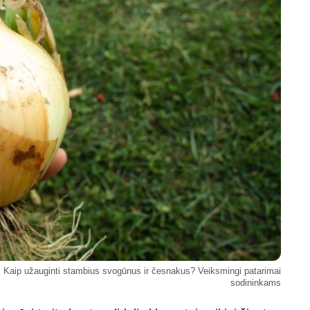
Kaip užauginti stambius svogūnus ir česnakus? Veiksmingi patarimai
sodininkams