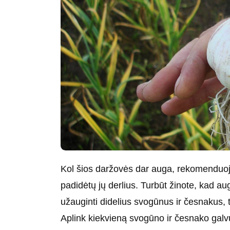
Kol šios daržovės dar auga, rekomenduoj
padidėtų jų derlius. Turbūt žinote, kad au
užauginti didelius svogūnus ir česnakus, t
Aplink kiekvieną svogūno ir česnako galvu