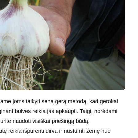
ame joms taikyti seną gerą metodą, kad gerokai
ginant bulves reikia jas apkaupti. Taigi, norėdami
urite naudoti visiškai priešingą būdą.
tę reikia išpurenti dirvą ir nustumti žemę nuo