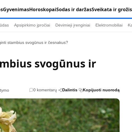
os
Gyvenimas
Horoskopai
Sodas ir daržas
Sveikata ir grožis
ūdas
Apsipirkimo įpročiai
Dėvimieji įrenginiai
Elektromobiliai
Ka
inti stambius svogūnus ir česnakus?
Populiaru
Informacija
ambius svogūnus ir
Kultūra
Etikos politika
Sodas ir daržas
Klaidų taisymo 
Sveikata ir grožis
Naudojimo sąl
0 komentarų
Dalintis
Kopijuoti nuorodą
itymo
s
Karjera
Privatumo polit
Psichologinė sveikata
Reklamos polit
Tvari mada
Slapukų politik