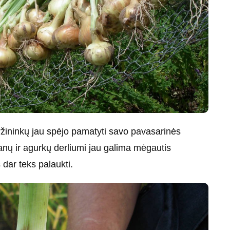
ržininkų jau spėjo pamatyti savo pavasarinės
ažanų ir agurkų derliumi jau galima mėgautis
dar teks palaukti.