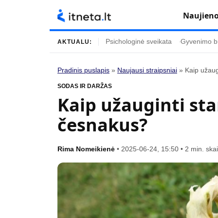
Naujien
Psichologinė sveikata
Gyvenimo b
AKTUALU:
Pradinis puslapis
»
Naujausi straipsniai
»
Kaip užaug
Turinys
Temos
SODAS IR DARŽAS
Kaip užauginti st
Naujausi straipsniai
Horoskopai
česnakus?
Gyvenimas
Kulinarija
Įdomybės
Technologijos
Rima Nomeikienė
•
2025-06-24, 15:50
•
2 min. ska
Mada
Gyvenimo būda
Mokslas
Vasaros mada
Namai ir interjeras
Tėvai ir vaikai