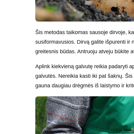
Šis metodas taikomas sausoje dirvoje, ka
susiformavusios. Dirvą galite išpurenti ir
greitesnis būdas. Antruoju atveju būkite
Aplink kiekvieną galvutę reikia padaryti ap
galvutės. Nereikia kasti iki pat šaknų. Š
gauna daugiau drėgmės iš laistymo ir kritu