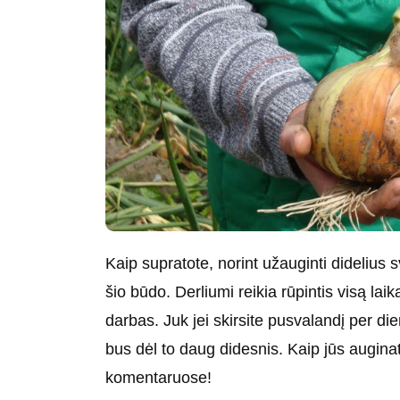
Kaip supratote, norint užauginti didelius 
šio būdo. Derliumi reikia rūpintis visą la
darbas. Juk jei skirsite pusvalandį per di
bus dėl to daug didesnis. Kaip jūs augina
komentaruose!