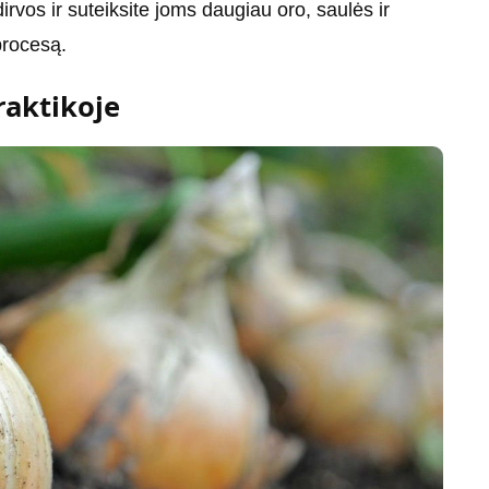
irvos ir suteiksite joms daugiau oro, saulės ir
procesą.
raktikoje