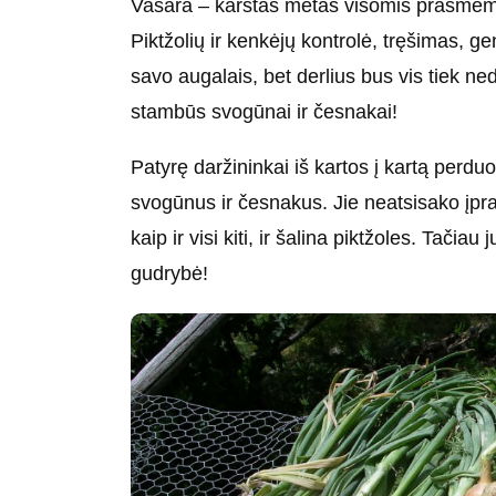
Vasara – karštas metas visomis prasmėmis. 
Piktžolių ir kenkėjų kontrolė, tręšimas, ge
savo augalais, bet derlius bus vis tiek n
stambūs svogūnai ir česnakai!
Patyrę daržininkai iš kartos į kartą perdu
svogūnus ir česnakus. Jie neatsisako įpra
kaip ir visi kiti, ir šalina piktžoles. Tačia
gudrybė!