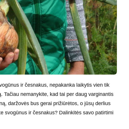
svogūnus ir česnakus, nepakanka laikytis vien tik
iką. Tačiau nemanykite, kad tai per daug varginantis
eną, daržovės bus gerai prižiūrėtos, o jūsų derlius
te svogūnus ir česnakus? Dalinkitės savo patirtimi