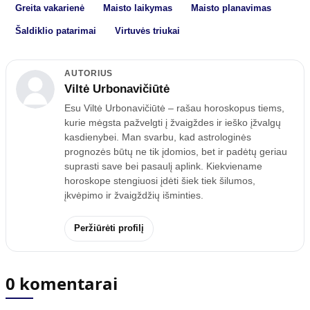
Greita vakarienė
Maisto laikymas
Maisto planavimas
Šaldiklio patarimai
Virtuvės triukai
AUTORIUS
Viltė Urbonavičiūtė
Esu Viltė Urbonavičiūtė – rašau horoskopus tiems,
kurie mėgsta pažvelgti į žvaigždes ir ieško įžvalgų
kasdienybei. Man svarbu, kad astrologinės
prognozės būtų ne tik įdomios, bet ir padėtų geriau
suprasti save bei pasaulį aplink. Kiekviename
horoskope stengiuosi įdėti šiek tiek šilumos,
įkvėpimo ir žvaigždžių išminties.
Peržiūrėti profilį
0 komentarai