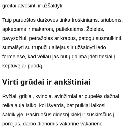
greitai atvėsinti ir užšaldyti.
Taip paruoštos daržovės tinka troškiniams, sriuboms,
apkepams ir makaronų patiekalams. Žoleles,
pavyzdžiui, petražoles ar krapus, patogu susmulkinti,
sumaišyti su trupučiu aliejaus ir užšaldyti ledo
formelėse, kad vėliau jas būtų galima įdėti tiesiai į
keptuvę ar puodą.
Virti grūdai ir ankštiniai
Ryžiai, grikiai, kvinoja, avinžirniai ar pupelės dažnai
reikalauja laiko, kol išverda, bet puikiai laikosi
šaldiklyje. Pasiruošus didesnį kiekį ir suskirsčius į
porcijas, darbo dienomis vakarinė vakarienė