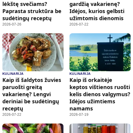
lėkštę svečiams?
gardžią vakarienę?
Paprasta struktūra be
Idėjos, kurios gelbsti
sudėtingų receptų
užimtomis dienomis
2026-07-26
2026-07-22
KULINARIJA
KULINARIJA
Kaip iš šaldytos žuvies
Kaip iš orkaitėje
paruošti greitą
keptos vištienos ruošti
vakarienę? Lengvi
kelis dienos valgymus?
deriniai be sudėtingų
Idėjos užimtiems
receptų
namams
2026-07-22
2026-07-19