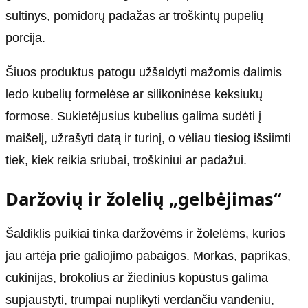
sultinys, pomidorų padažas ar troškintų pupelių
porcija.
Šiuos produktus patogu užšaldyti mažomis dalimis
ledo kubelių formelėse ar silikoninėse keksiukų
formose. Sukietėjusius kubelius galima sudėti į
maišelį, užrašyti datą ir turinį, o vėliau tiesiog išsiimti
tiek, kiek reikia sriubai, troškiniui ar padažui.
Daržovių ir žolelių „gelbėjimas“
Šaldiklis puikiai tinka daržovėms ir žolelėms, kurios
jau artėja prie galiojimo pabaigos. Morkas, paprikas,
cukinijas, brokolius ar žiedinius kopūstus galima
supjaustyti, trumpai nuplikyti verdančiu vandeniu,