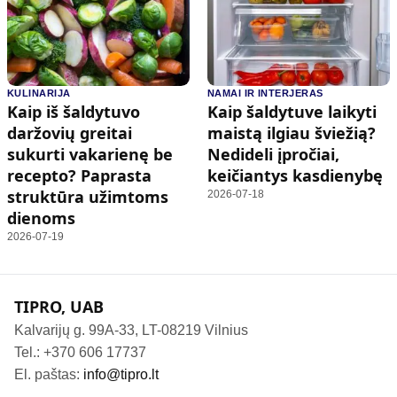
KULINARIJA
NAMAI IR INTERJERAS
Kaip iš šaldytuvo
Kaip šaldytuve laikyti
daržovių greitai
maistą ilgiau šviežią?
sukurti vakarienę be
Nedideli įpročiai,
recepto? Paprasta
keičiantys kasdienybę
struktūra užimtoms
2026-07-18
dienoms
2026-07-19
TIPRO, UAB
Kalvarijų g. 99A-33, LT-08219 Vilnius
Tel.: +370 606 17737
El. paštas:
info@tipro.lt