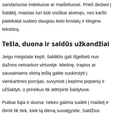
sandariuose indeliuose ar maišeliuose. Prieš dedant į
šaldiklį, maistas turi būti visiškai atvėsęs, nes karšti
patiekalai sudaro daugiau ledo kristalų ir blogina
tekstūrą.
Tešla, duona ir saldūs užkandžiai
Jeigu mėgstate kepti, šaldiklis gali išgelbėti nuo
dažnos netvarkos virtuvėje. Mielinę, trapios ar
sausainiams skirtą tešlą galite suskirstyti į
vienkartines porcijas, suvynioti į kepimo popierių ir
užšaldyti, o prireikus tik atitirpinti šaldytuve.
Puikiai šąla ir duona: riekes galima sudėti į maišelį ir
išimti tik tiek, kiek tą dieną suvalgysite. Saldžius