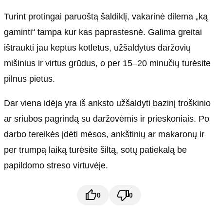
Turint protingai paruoštą šaldiklį, vakarinė dilema „ką
gaminti“ tampa kur kas paprastesnė. Galima greitai
ištraukti jau keptus kotletus, užšaldytus daržovių
mišinius ir virtus grūdus, o per 15–20 minučių turėsite
pilnus pietus.
Dar viena idėja yra iš anksto užšaldyti bazinį troškinio
ar sriubos pagrindą su daržovėmis ir prieskoniais. Po
darbo tereikės įdėti mėsos, ankštinių ar makaronų ir
per trumpą laiką turėsite šiltą, sotų patiekalą be
papildomo streso virtuvėje.
0
0