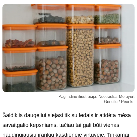
Kultūra
Etikos politika
Sodas ir daržas
Klaidų taisymo politika
Sveikata ir grožis
Naudojimo sąlygos
Karjera
Privatumo politika
Psichologinė sveikata
Reklamos politika
Tvari mada
Slapukų politika
Redakcija
Apie mus
Autoriai
Pagrindinė iliustracija. Nuotrauka: Meruyert
Kontaktai
Gonullu / Pexels.
Redakcinė politika
Šaldiklis daugeliui siejasi tik su ledais ir atidėta mėsa
Dirbtinis intelektas
savaitgalio kepsniams, tačiau tai gali būti vienas
naudingiausių įrankių kasdienėje virtuvėje. Tinkamai