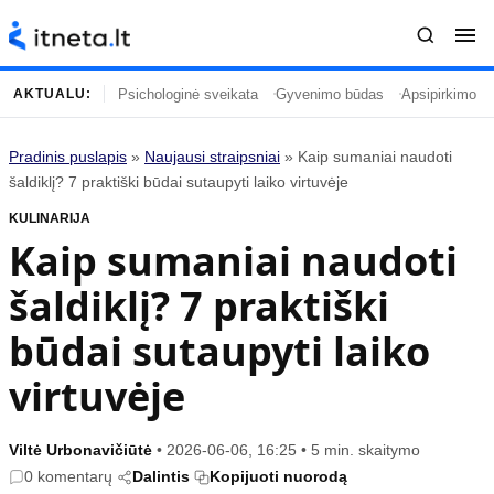
Psichologinė sveikata
Gyvenimo būdas
Apsipirkimo įp
AKTUALU:
Pradinis puslapis
»
Naujausi straipsniai
»
Kaip sumaniai naudoti
Turinys
Temos
šaldiklį? 7 praktiški būdai sutaupyti laiko virtuvėje
KULINARIJA
Naujausi straipsniai
Horoskopai
Kaip sumaniai naudoti
Gyvenimas
Kulinarija
šaldiklį? 7 praktiški
Įdomybės
Technologijos
Mada
Gyvenimo būdas
būdai sutaupyti laiko
Mokslas
Vasaros mada
virtuvėje
Namai ir interjeras
Tėvai ir vaikai
Viltė Urbonavičiūtė
•
2026-06-06, 16:25
•
5 min. skaitymo
Populiaru
Informacija
0 komentarų
Dalintis
Kopijuoti nuorodą