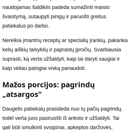
naudojamas šaldiklis padeda sumažinti maisto
švaistymą, sutaupyti pinigų ir paruošti greitus
patiekalus po darbo.
Nereikia įmantrių receptų ar specialių įrankių, pakanka
kelių aiškių taisyklių ir paprastų įpročių. Svarbiausia
suprasti, ką verta užšaldyti, kaip tai daryti saugiai ir
kaip vėliau patogiai viską panaudoti.
Mažos porcijos: pagrindų
„atsargos“
Daugelis patiekalų prasideda nuo tų pačių pagrindų,
todėl verta juos pasiruošti iš anksto ir užšaldyti. Tai
gali būti smulkinti svogūnai, apkeptos daržovės,