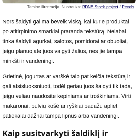
Teminė iliustracija. Nuotrauka:
RDNE Stock project
/
Pexels
.
Nors šaldyti galima beveik viską, kai kurie produktai
po atitirpinimo smarkiai praranda tekstūrą. Nelabai
tinka šaldyti agurkai, salotos, pomidorai ar obuoliai,
jeigu planuojate juos valgyti žalius, nes jie tampa
minkšti ir vandeningi.
Grietinė, jogurtas ar varškė taip pat keičia tekstūrą ir
gali atsisluoksniuoti, todėl geriau juos šaldyti tik tada,
jeigu vėliau naudosite kepiniams ar troškiniams. Virti
makaronai, bulvių košė ar ryškiai padažu aplieti
patiekalai dažnai tampa lipnūs arba vandeningi.
Kaip susitvarkyti šaldiklį ir