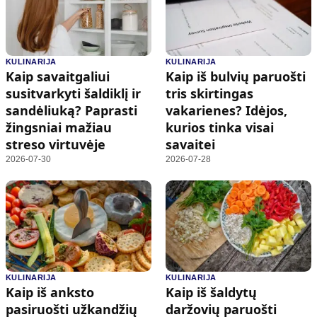
KULINARIJA
KULINARIJA
Kaip savaitgaliui
Kaip iš bulvių paruošti
susitvarkyti šaldiklį ir
tris skirtingas
sandėliuką? Paprasti
vakarienes? Idėjos,
žingsniai mažiau
kurios tinka visai
streso virtuvėje
savaitei
2026-07-30
2026-07-28
KULINARIJA
KULINARIJA
Kaip iš anksto
Kaip iš šaldytų
pasiruošti užkandžių
daržovių paruošti