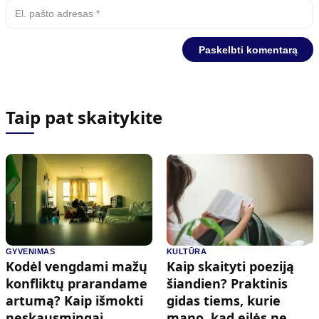
Taip pat skaitykite
GYVENIMAS
KULTŪRA
Kodėl vengdami mažų
Kaip skaityti poeziją
konfliktų prarandame
šiandien? Praktinis
artumą? Kaip išmokti
gidas tiems, kurie
neskausmingai
mano, kad eilės ne