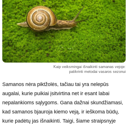
Kultūra
Etikos politika
Sodas ir daržas
Klaidų taisymo politika
Sveikata ir grožis
Naudojimo sąlygos
Karjera
Privatumo politika
Psichologinė sveikata
Reklamos politika
Tvari mada
Slapukų politika
Redakcija
Kaip veiksmingai išnaikinti samanas vejoje:
patikrinti metodai vasaros sezonui
Apie mus
Samanos nėra piktžolės, tačiau tai yra nelepūs
Autoriai
Kontaktai
augalai, kurie puikiai įsitvirtina net ir esant labai
Redakcinė politika
nepalankioms sąlygoms. Gana dažnai skundžiamasi,
Dirbtinis intelektas
kad samanos bjauroja kiemo veją, ir ieškoma būdų,
kurie padėtų jas išnaikinti. Taigi, šiame straipsnyje