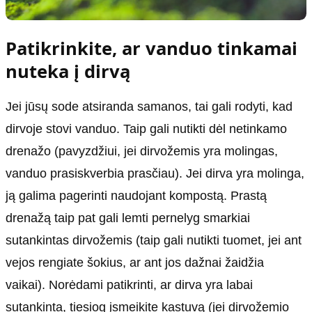
Patikrinkite, ar vanduo tinkamai
nuteka į dirvą
Jei jūsų sode atsiranda samanos, tai gali rodyti, kad
dirvoje stovi vanduo. Taip gali nutikti dėl netinkamo
drenažo (pavyzdžiui, jei dirvožemis yra molingas,
vanduo prasiskverbia prasčiau). Jei dirva yra molinga,
ją galima pagerinti naudojant kompostą. Prastą
drenažą taip pat gali lemti pernelyg smarkiai
sutankintas dirvožemis (taip gali nutikti tuomet, jei ant
vejos rengiate šokius, ar ant jos dažnai žaidžia
vaikai). Norėdami patikrinti, ar dirva yra labai
sutankinta, tiesiog įsmeikite kastuvą (jei dirvožemio