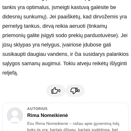
tankis yra optimalus, įsmeigti kastuvą galėsite be
didesnių sunkumų). Jei paaiškėtų, kad dirvožemis yra
pernelyg tankus, dirvą reikia aeruoti (tinkamų
priemonių galite įsigyti sodo prekių parduotuvėse). Jei
jūsų sklypas yra nelygus, įvairiose įdubose gali
susikaupti daugiau vandens, ir čia susidarys palankios
sąlygos samanų augimui. Tokiu atveju reikėtų išlyginti
reljefą.
0
0
AUTORIUS
Rima Nomeikienė
Esu Rima Nomeikienė – rašau apie gyvenimą tokį,
koks jis yra: kartais džiugų, kartais sudėtingą, bet