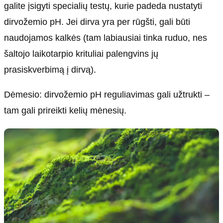
galite įsigyti specialių testų, kurie padeda nustatyti
dirvožemio pH. Jei dirva yra per rūgšti, gali būti
naudojamos kalkės (tam labiausiai tinka ruduo, nes
šaltojo laikotarpio krituliai palengvins jų
prasiskverbimą į dirvą).
Dėmesio: dirvožemio pH reguliavimas gali užtrukti –
tam gali prireikti kelių mėnesių.