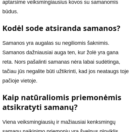
aptarsime veiksmingiausius kovos su samanomis
būdus.
Kodėl sode atsiranda samanos?
Samanos yra augalas su negiliomis šaknimis.
Samanos dažniausiai auga ten, kur žolė yra gana
reta. Nors pašalinti samanas nėra labai sudėtinga,
tačiau jūs negalite būti užtikrinti, kad jos neataugs toje
pačioje vietoje.
Kaip natūraliomis priemonėmis
atsikratyti samanų?
Viena veiksmingiausių ir mažiausiai kenksmingų
samanų naikinimo priemonių yra švelnus ploviklis