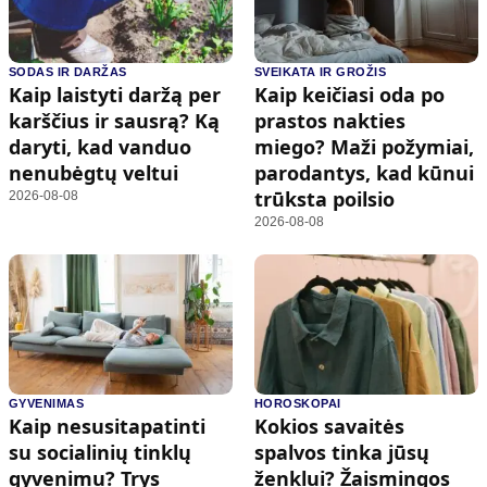
SODAS IR DARŽAS
SVEIKATA IR GROŽIS
Kaip laistyti daržą per
Kaip keičiasi oda po
karščius ir sausrą? Ką
prastos nakties
daryti, kad vanduo
miego? Maži požymiai,
nenubėgtų veltui
parodantys, kad kūnui
trūksta poilsio
2026-08-08
2026-08-08
GYVENIMAS
HOROSKOPAI
Kaip nesusitapatinti
Kokios savaitės
su socialinių tinklų
spalvos tinka jūsų
gyvenimu? Trys
ženklui? Žaismingos