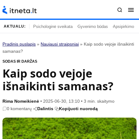
Psichologinė sveikata
Gyvenimo būdas
Apsipirkimo įp
AKTUALU:
Pradinis puslapis
»
Naujausi straipsniai
»
Kaip sodo vejoje išnaikinti
Turinys
Temos
samanas?
SODAS IR DARŽAS
Naujausi straipsniai
Horoskopai
Kaip sodo vejoje
Gyvenimas
Kulinarija
išnaikinti samanas?
Įdomybės
Technologijos
Mada
Gyvenimo būdas
Mokslas
Vasaros mada
Rima Nomeikienė
•
2025-06-30, 13:10
•
3 min. skaitymo
0 komentarų
Dalintis
Kopijuoti nuorodą
Namai ir interjeras
Tėvai ir vaikai
Populiaru
Informacija