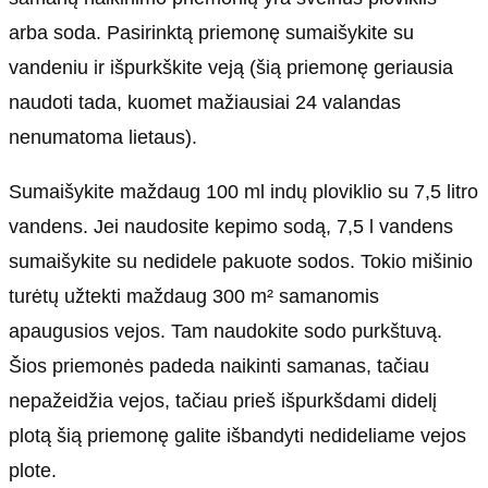
arba soda. Pasirinktą priemonę sumaišykite su
vandeniu ir išpurkškite veją (šią priemonę geriausia
naudoti tada, kuomet mažiausiai 24 valandas
nenumatoma lietaus).
Sumaišykite maždaug 100 ml indų ploviklio su 7,5 litro
vandens. Jei naudosite kepimo sodą, 7,5 l vandens
sumaišykite su nedidele pakuote sodos. Tokio mišinio
turėtų užtekti maždaug 300 m² samanomis
apaugusios vejos. Tam naudokite sodo purkštuvą.
Šios priemonės padeda naikinti samanas, tačiau
nepažeidžia vejos, tačiau prieš išpurkšdami didelį
plotą šią priemonę galite išbandyti nedideliame vejos
plote.