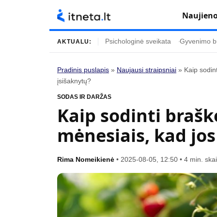
Naujien
Psichologinė sveikata
Gyvenimo b
AKTUALU:
Pradinis puslapis
»
Naujausi straipsniai
»
Kaip sodin
įsišaknytų?
Turinys
Temos
SODAS IR DARŽAS
Naujausi straipsniai
Horoskopai
Kaip sodinti brašk
Gyvenimas
Kulinarija
mėnesiais, kad jos
Įdomybės
Technologijos
Mada
Gyvenimo būda
Rima Nomeikienė
•
2025-08-05, 12:50
•
4 min. ska
Mokslas
Vasaros mada
Namai ir interjeras
Tėvai ir vaikai