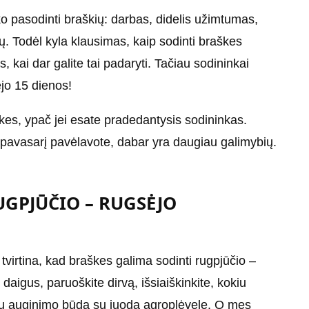
ko pasodinti braškių: darbas, didelis užimtumas,
ų. Todėl kyla klausimas, kaip sodinti braškes
as, kai dar galite tai padaryti. Tačiau sodininkai
ėjo 15 dienos!
kes, ypač jei esate pradedantysis sodininkas.
ei pavasarį pavėlavote, dabar yra daugiau galimybių.
UGPJŪČIO – RUGSĖJO
 tvirtina, kad braškes galima sodinti rugpjūčio –
daigus, paruoškite dirvą, išsiaiškinkite, kokiu
uikų auginimo būdą su juoda agroplėvele. O mes