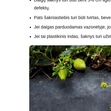
Daigų šaknys turi būti bent 5-6 cm ilgio.
defektų.
Pats šakniastiebis turi būti tvirtas, beve
Jei daigas parduodamas vazonėlyje, jo š
Jei tai plastikinis indas, šaknys turi uži