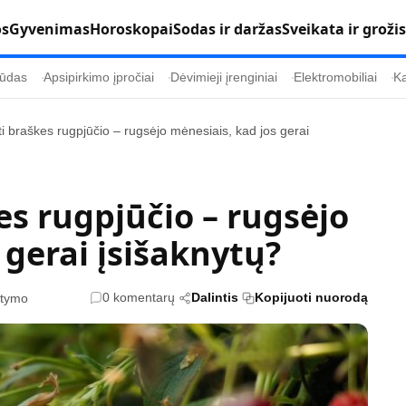
os
Gyvenimas
Horoskopai
Sodas ir daržas
Sveikata ir grožis
ūdas
Apsipirkimo įpročiai
Dėvimieji įrenginiai
Elektromobiliai
Ka
ti braškes rugpjūčio – rugsėjo mėnesiais, kad jos gerai
Populiaru
Informacija
Kultūra
Etikos politika
es rugpjūčio – rugsėjo
Sodas ir daržas
Klaidų taisymo 
 gerai įsišaknytų?
Sveikata ir grožis
Naudojimo sąl
s
Karjera
Privatumo polit
0 komentarų
Dalintis
Kopijuoti nuorodą
itymo
Psichologinė sveikata
Reklamos polit
Tvari mada
Slapukų politik