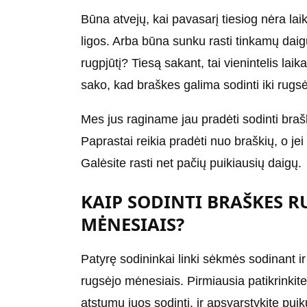
Būna atvejų, kai pavasarį tiesiog nėra lai
ligos. Arba būna sunku rasti tinkamų daig
rugpjūtį? Tiesą sakant, tai vienintelis laik
sako, kad braškes galima sodinti iki rugs
Mes jus raginame jau pradėti sodinti braš
Paprastai reikia pradėti nuo braškių, o j
Galėsite rasti net pačių puikiausių daigų.
KAIP SODINTI BRAŠKES R
MĖNESIAIS?
Patyrę sodininkai linki sėkmės sodinant ir
rugsėjo mėnesiais. Pirmiausia patikrinkite 
atstumu juos sodinti, ir apsvarstykite p