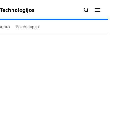
Technologijos
rjera
Psichologija
Redakcija
Apie mus
politika
Autoriai
ygos
Kontaktai
ika
Redakcinė politika
ika
Dirbtinis intelektas
a