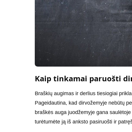
Kaip tinkamai paruošti di
Braškių augimas ir derlius tiesiogiai prik
Pageidautina, kad dirvožemyje nebūtų per 
braškės auga juodžemyje gana saulėtoje v
turėtumėte ją iš anksto pasiruošti ir patręš