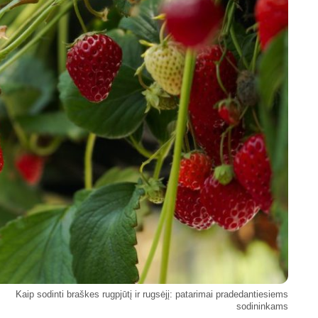
Kaip sodinti braškes rugpjūtį ir rugsėjį: patarimai pradedantiesiems
sodininkams