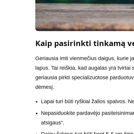
Kaip pasirinkti tinkamą ve
Geriausia imti vienmečius daigus, kurie ja
lapus. Tai reiškia, kad augalas yra tvirtai
geriausia pirkti specializuotose parduotuvė
dėmesį.
Lapai turi būti ryškiai žalios spalvos. N
Nepasiduokite pardavėjo pasiteisinimams
atsigaus“.