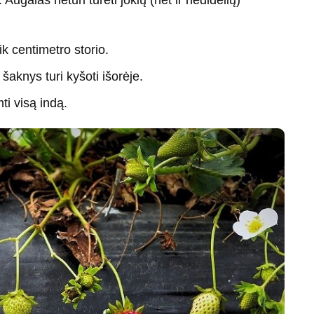
 Augalas neturi turėti jokių (net ir nedidelių)
ik centimetro storio.
aknys turi kyšoti išorėje.
mti visą indą.