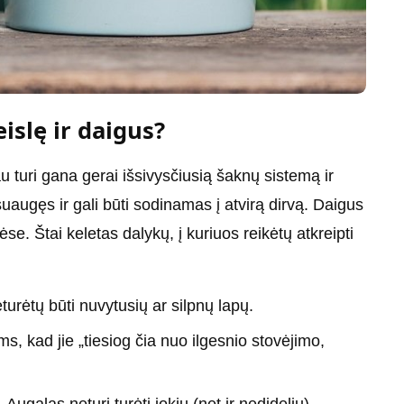
islę ir daigus?
u turi gana gerai išsivysčiusią šaknų sistemą ir
 suaugęs ir gali būti sodinamas į atvirą dirvą. Daigus
se. Štai keletas dalykų, į kuriuos reikėtų atkreipti
eturėtų būti nuvytusių ar silpnų lapų.
, kad jie „tiesiog čia nuo ilgesnio stovėjimo,