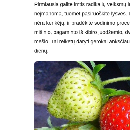
Pirmiausia galite imtis radikalių veiksmų i
neįmanoma, tuomet pasiruoškite lysves. Išva
nėra kenkėjų, ir pradėkite sodinimo proce
mišinio, pagaminto iš kibiro juodžemio, d
mėšlo. Tai reikėtų daryti gerokai anksčiau,
dienų.