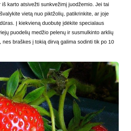
r iš karto atsivežti sunkvežimį juodžemio. Jei tai
lykite vietą nuo piktžolių, patikrinkite, ar joje
dūras. Į kiekvieną duobutę įdėkite specialaus
viejų puodelių medžio pelenų ir susmulkinto arklių
 nes braškes į tokią dirvą galima sodinti tik po 10