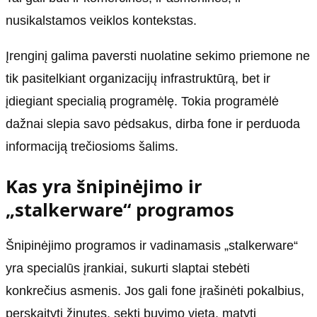
nusikalstamos veiklos kontekstas.
Įrenginį galima paversti nuolatine sekimo priemone ne
tik pasitelkiant organizacijų infrastruktūrą, bet ir
įdiegiant specialią programėlę. Tokia programėlė
dažnai slepia savo pėdsakus, dirba fone ir perduoda
informaciją trečiosioms šalims.
Kas yra šnipinėjimo ir
„stalkerware“ programos
Šnipinėjimo programos ir vadinamasis „stalkerware“
yra specialūs įrankiai, sukurti slaptai stebėti
konkrečius asmenis. Jos gali fone įrašinėti pokalbius,
perskaityti žinutes, sekti buvimo vietą, matyti