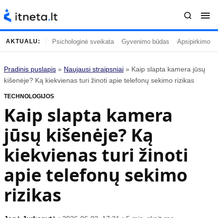
Psichologinė sveikata
Gyvenimo būdas
Apsipirkimo įp
AKTUALU:
Pradinis puslapis
»
Naujausi straipsniai
»
Kaip slapta kamera jūsų
Turinys
Temos
kišenėje? Ką kiekvienas turi žinoti apie telefonų sekimo rizikas
TECHNOLOGIJOS
Naujausi straipsniai
Horoskopai
Kaip slapta kamera
Gyvenimas
Kulinarija
jūsų kišenėje? Ką
Įdomybės
Technologijos
Mada
Gyvenimo būdas
kiekvienas turi žinoti
Mokslas
Vasaros mada
apie telefonų sekimo
Namai ir interjeras
Tėvai ir vaikai
rizikas
Populiaru
Informacija