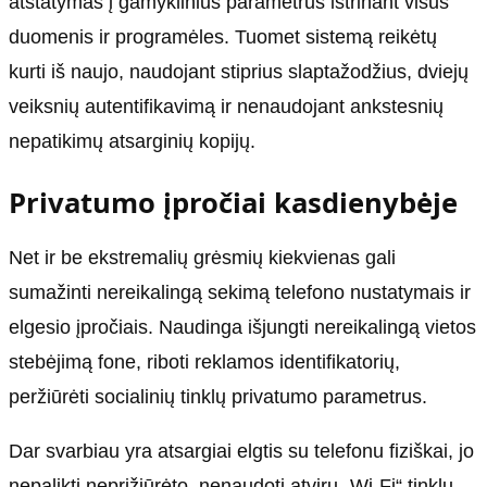
atstatymas į gamyklinius parametrus ištrinant visus
duomenis ir programėles. Tuomet sistemą reikėtų
kurti iš naujo, naudojant stiprius slaptažodžius, dviejų
veiksnių autentifikavimą ir nenaudojant ankstesnių
nepatikimų atsarginių kopijų.
Privatumo įpročiai kasdienybėje
Net ir be ekstremalių grėsmių kiekvienas gali
sumažinti nereikalingą sekimą telefono nustatymais ir
elgesio įpročiais. Naudinga išjungti nereikalingą vietos
stebėjimą fone, riboti reklamos identifikatorių,
peržiūrėti socialinių tinklų privatumo parametrus.
Dar svarbiau yra atsargiai elgtis su telefonu fiziškai, jo
nepalikti neprižiūrėto, nenaudoti atvirų „Wi‑Fi“ tinklų