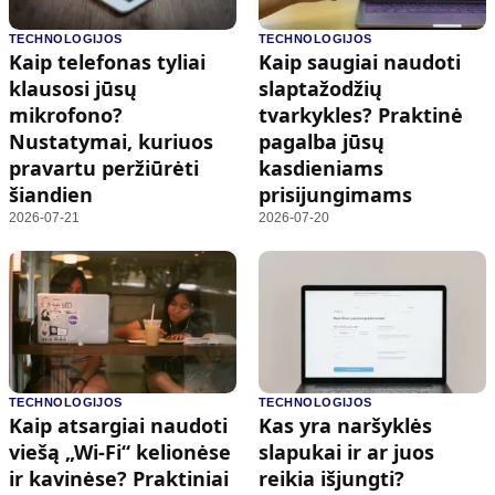
TECHNOLOGIJOS
TECHNOLOGIJOS
Kaip telefonas tyliai
Kaip saugiai naudoti
klausosi jūsų
slaptažodžių
mikrofono?
tvarkykles? Praktinė
Nustatymai, kuriuos
pagalba jūsų
pravartu peržiūrėti
kasdieniams
šiandien
prisijungimams
2026-07-21
2026-07-20
TECHNOLOGIJOS
TECHNOLOGIJOS
Kaip atsargiai naudoti
Kas yra naršyklės
viešą „Wi-Fi“ kelionėse
slapukai ir ar juos
ir kavinėse? Praktiniai
reikia išjungti?