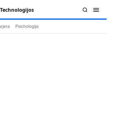
Technologijos
rjera
Psichologija
Redakcija
Apie mus
politika
Autoriai
ygos
Kontaktai
ika
Redakcinė politika
ika
Dirbtinis intelektas
a