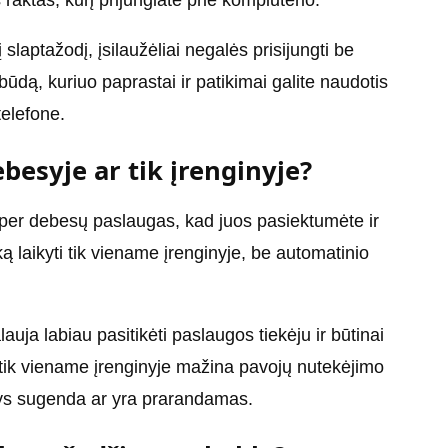
raktas, kurį prijungiate prie kompiuterio.
 slaptažodį, įsilaužėliai negalės prisijungti be
būdą, kuriuo paprastai ir patikimai galite naudotis
telefone.
esyje ar tik įrenginyje?
 per debesų paslaugas, kad juos pasiektumėte ir
ską laikyti tik viename įrenginyje, be automatinio
ja labiau pasitikėti paslaugos tiekėju ir būtinai
 tik viename įrenginyje mažina pavojų nutekėjimo
ginys sugenda ar yra prarandamas.