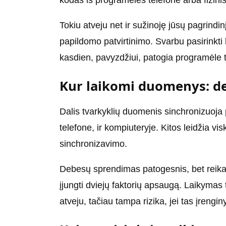
kodas iš programėlės telefone arba fizinis 
Tokiu atveju net ir sužinoję jūsų pagrindinį
papildomo patvirtinimo. Svarbu pasirinkti 
kasdien, pavyzdžiui, patogia programėle 
Kur laikomi duomenys: deb
Dalis tvarkyklių duomenis sinchronizuoja
telefone, ir kompiuteryje. Kitos leidžia vi
sinchronizavimo.
Debesų sprendimas patogesnis, bet reikalau
įjungti dviejų faktorių apsaugą. Laikymas
atveju, tačiau tampa rizika, jei tas įren