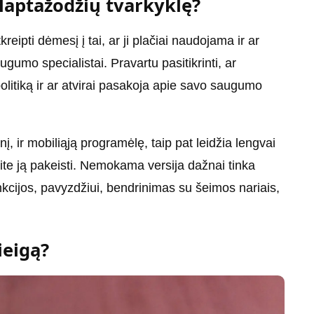
slaptažodžių tvarkyklę?
reipti dėmesį į tai, ar ji plačiai naudojama ir ar
gumo specialistai. Pravartu pasitikrinti, ar
olitiką ir ar atvirai pasakoja apie savo saugumo
inį, ir mobiliąją programėlę, taip pat leidžia lengvai
site ją pakeisti. Nemokama versija dažnai tinka
kcijos, pavyzdžiui, bendrinimas su šeimos nariais,
ieigą?