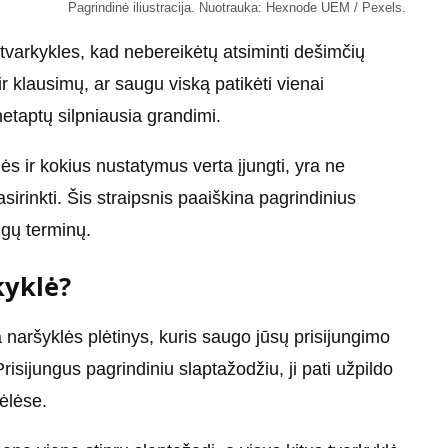
Pagrindinė iliustracija. Nuotrauka: Hexnode UEM / Pexels.
tvarkykles, kad nebereikėtų atsiminti dešimčių
ir klausimų, ar saugu viską patikėti vienai
netaptų silpniausia grandimi.
ės ir kokius nustatymus verta įjungti, yra ne
sirinkti. Šis straipsnis paaiškina pagrindinius
ngų terminų.
kyklė?
naršyklės plėtinys, kuris saugo jūsų prisijungimo
sijungus pagrindiniu slaptažodžiu, ji pati užpildo
ėlėse.