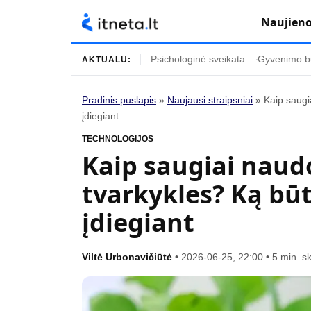
Naujien
Psichologinė sveikata
Gyvenimo b
AKTUALU:
Pradinis puslapis
»
Naujausi straipsniai
»
Kaip saugi
įdiegiant
Turinys
Temos
TECHNOLOGIJOS
Naujausi straipsniai
Horoskopai
Kaip saugiai naud
Gyvenimas
Kulinarija
tvarkykles? Ką būt
Įdomybės
Technologijos
įdiegiant
Mada
Gyvenimo būda
Mokslas
Vasaros mada
Viltė Urbonavičiūtė
•
2026-06-25, 22:00
•
5 min. s
Namai ir interjeras
Tėvai ir vaikai