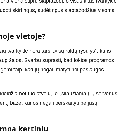
na vieną stiprų slaptažodį, o visus kitus tvarkyklė
audoti skirtingus, sudėtingus slaptažodžius visoms
noje vietoje?
ų tvarkyklė nėra tarsi „visų raktų ryšulys“, kuris
ug žalos. Svarbu suprasti, kad tokios programos
gomi taip, kad jų negali matyti nei paslaugos
idžia net tuo atveju, jei įsilaužiama į jų serverius.
menų bazę, kurios negali perskaityti be jūsų
ampa kertiniu