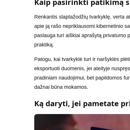
Kaip pasirinkti patikimą 
Renkantis slaptažodžių tvarkyklę, verta atk
apie ją rašo nepriklausomi kibernetinio sau
paslauga turi aiškiai aprašytą privatumo p
praktiką.
Patogu, kai tvarkyklė turi ir naršyklės plėt
eksportuoti duomenis, jei ateityje nusprę
pradiniam naudojimui, bet papildomos fun
dažnai būna mokamos.
Ką daryti, jei pametate pr