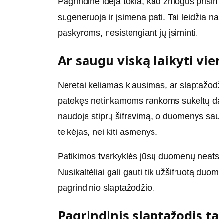
Pagrindinė idėja tokia, kad žmogus prisime
sugeneruoja ir įsimena pati. Tai leidžia n
paskyroms, nesistengiant jų įsiminti.
Ar saugu viską laikyti vie
Neretai keliamas klausimas, ar slaptažodži
patekęs netinkamoms rankoms sukeltų da
naudoja stiprų šifravimą, o duomenys sau
teikėjas, nei kiti asmenys.
Patikimos tvarkyklės jūsų duomenų neatskle
Nusikaltėliai gali gauti tik užšifruotą duo
pagrindinio slaptažodžio.
Pagrindinis slaptažodis t