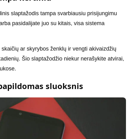
inis slaptažodis tampa svarbiausiu prisijungimu
rba pasidalijate juo su kitais, visa sistema
ti skaičių ar skyrybos ženklų ir vengti akivaizdžių
tadienių. Šio slaptažodžio niekur nerašykite atvirai,
aukose.
 papildomas sluoksnis