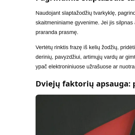
Naudojant slaptažodžių tvarkyklę, pagrind
skaitmeniniame gyvenime. Jei jis silpnas a
praranda prasmę.
Vertėtų rinktis frazę iš kelių žodžių, pridė
derinių, pavyzdžiui, artimųjų vardų ar gim
ypač elektroniniuose užrašuose ar nuotr
Dviejų faktorių apsauga: