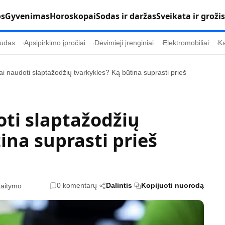
os
Gyvenimas
Horoskopai
Sodas ir daržas
Sveikata ir grožis
ūdas
Apsipirkimo įpročiai
Dėvimieji įrenginiai
Elektromobiliai
Ka
ai naudoti slaptažodžių tvarkykles? Ką būtina suprasti prieš
Populiaru
Informacija
Kultūra
Etikos politika
oti slaptažodžių
Sodas ir daržas
Klaidų taisymo 
ina suprasti prieš
Sveikata ir grožis
Naudojimo sąl
s
Karjera
Privatumo polit
Psichologinė sveikata
Reklamos polit
0 komentarų
Dalintis
Kopijuoti nuorodą
kaitymo
Tvari mada
Slapukų politik