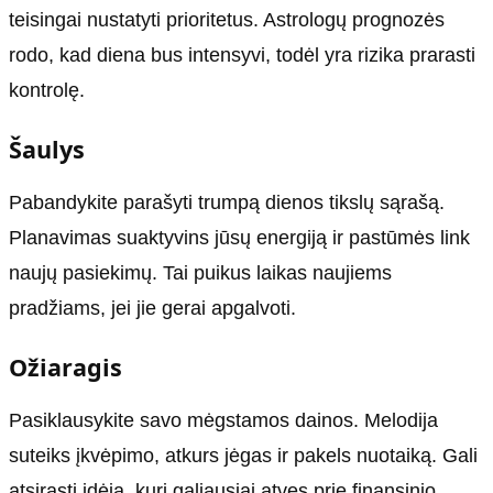
teisingai nustatyti prioritetus. Astrologų prognozės
rodo, kad diena bus intensyvi, todėl yra rizika prarasti
kontrolę.
Šaulys
Pabandykite parašyti trumpą dienos tikslų sąrašą.
Planavimas suaktyvins jūsų energiją ir pastūmės link
naujų pasiekimų. Tai puikus laikas naujiems
pradžiams, jei jie gerai apgalvoti.
Ožiaragis
Pasiklausykite savo mėgstamos dainos. Melodija
suteiks įkvėpimo, atkurs jėgas ir pakels nuotaiką. Gali
atsirasti idėja, kuri galiausiai atves prie finansinio