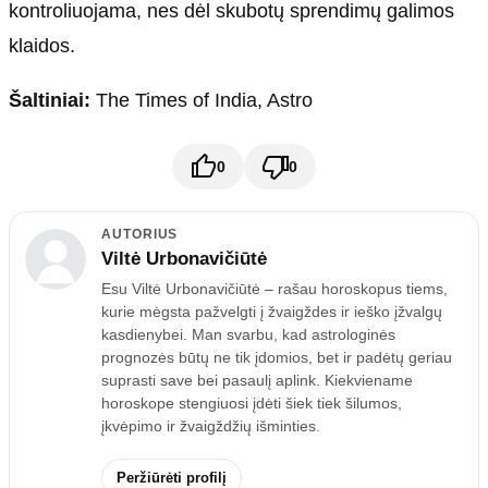
kontroliuojama, nes dėl skubotų sprendimų galimos
klaidos.
Šaltiniai:
The Times of India, Astro
0
0
AUTORIUS
Viltė Urbonavičiūtė
Esu Viltė Urbonavičiūtė – rašau horoskopus tiems,
kurie mėgsta pažvelgti į žvaigždes ir ieško įžvalgų
kasdienybei. Man svarbu, kad astrologinės
prognozės būtų ne tik įdomios, bet ir padėtų geriau
suprasti save bei pasaulį aplink. Kiekviename
horoskope stengiuosi įdėti šiek tiek šilumos,
įkvėpimo ir žvaigždžių išminties.
Peržiūrėti profilį