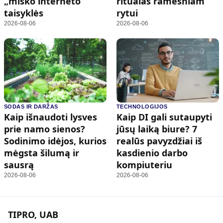
„miško interneto“
ritualas ramesniam
taisyklės
rytui
2026-08-06
2026-08-06
SODAS IR DARŽAS
TECHNOLOGIJOS
Kaip išnaudoti lysves
Kaip DI gali sutaupyti
prie namo sienos?
jūsų laiką biure? 7
Sodinimo idėjos, kurios
realūs pavyzdžiai iš
mėgsta šilumą ir
kasdienio darbo
sausrą
kompiuteriu
2026-08-06
2026-08-06
TIPRO, UAB