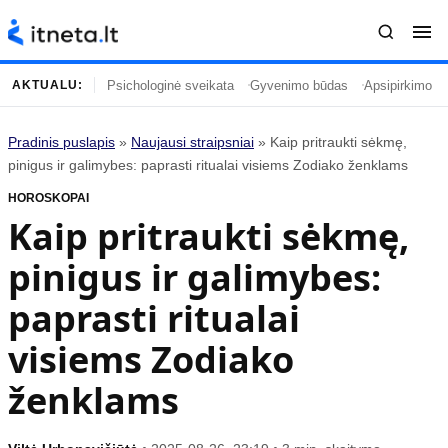
Psichologinė sveikata
Gyvenimo būdas
Apsipirkimo įp
AKTUALU:
Pradinis puslapis
»
Naujausi straipsniai
»
Kaip pritraukti sėkmę,
Turinys
Temos
pinigus ir galimybes: paprasti ritualai visiems Zodiako ženklams
HOROSKOPAI
Naujausi straipsniai
Horoskopai
Kaip pritraukti sėkmę,
Gyvenimas
Kulinarija
pinigus ir galimybes:
Įdomybės
Technologijos
Mada
Gyvenimo būdas
paprasti ritualai
Mokslas
Vasaros mada
visiems Zodiako
Namai ir interjeras
Tėvai ir vaikai
ženklams
Populiaru
Informacija