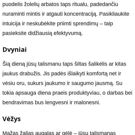
puodelis žolelių arbatos taps ritualu, padedančiu
nuraminti mintis ir atgauti koncentraciją. Pasikliaukite
intuicija ir neskubėkite priimti sprendimų – taip
pasieksite didžiausią efektyvumą.
Dvyniai
Šią dieną jūsų talismanu taps šiltas šalikėlis ar kitas
jaukus drabužis. Jis padės išlaikyti komfortą net ir
vėsiu oru, sukurs jaukumo ir saugumo jausmą. Su
tokia apsauga diena praeis produktyviau, o darbas bei
bendravimas bus lengvesni ir malonesni.
Vėžys
Mažas žalias augalas ar gėlė – jūsų talismanas