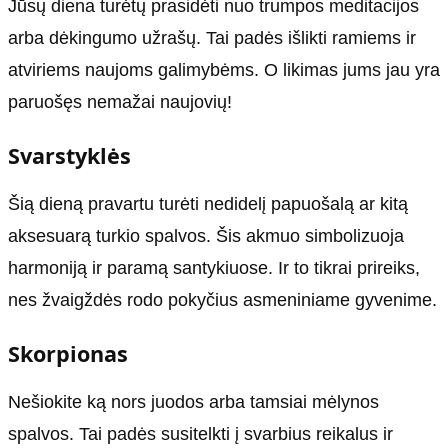
Jūsų diena turėtų prasidėti nuo trumpos meditacijos
arba dėkingumo užrašų. Tai padės išlikti ramiems ir
atviriems naujoms galimybėms. O likimas jums jau yra
paruošęs nemažai naujovių!
Svarstyklės
Šią dieną pravartu turėti nedidelį papuošalą ar kitą
aksesuarą turkio spalvos. Šis akmuo simbolizuoja
harmoniją ir paramą santykiuose. Ir to tikrai prireiks,
nes žvaigždės rodo pokyčius asmeniniame gyvenime.
Skorpionas
Nešiokite ką nors juodos arba tamsiai mėlynos
spalvos. Tai padės susitelkti į svarbius reikalus ir