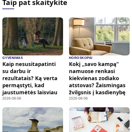
Taip pat skaitykite
GYVENIMAS
HOROSKOPAI
Kaip nesusitapatinti
Kokį „savo kampą“
su darbu ir
namuose renkasi
rezultatais? Ką verta
kiekvienas zodiako
permąstyti, kad
atstovas? Žaismingas
jaustumėtės laisviau
žvilgsnis į kasdienybę
2026-08-06
2026-08-06