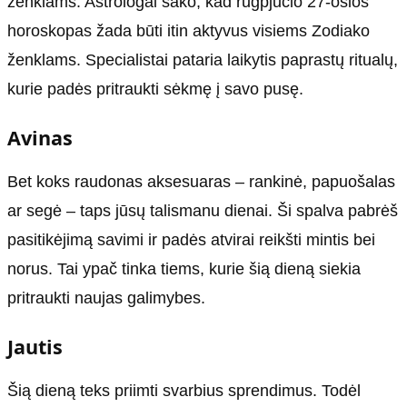
ženklams. Astrologai sako, kad rugpjūčio 27-osios
horoskopas žada būti itin aktyvus visiems Zodiako
ženklams. Specialistai pataria laikytis paprastų ritualų,
kurie padės pritraukti sėkmę į savo pusę.
Avinas
Bet koks raudonas aksesuaras – rankinė, papuošalas
ar segė – taps jūsų talismanu dienai. Ši spalva pabrėš
pasitikėjimą savimi ir padės atvirai reikšti mintis bei
norus. Tai ypač tinka tiems, kurie šią dieną siekia
pritraukti naujas galimybes.
Jautis
Šią dieną teks priimti svarbius sprendimus. Todėl