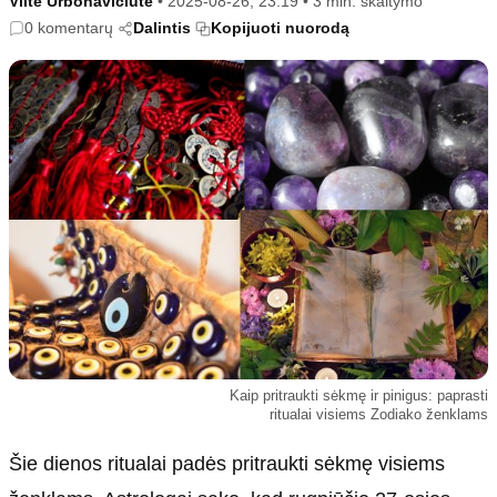
Viltė Urbonavičiūtė
•
2025-08-26, 23:19
•
3 min. skaitymo
Kultūra
Etikos politika
0 komentarų
Dalintis
Kopijuoti nuorodą
Sodas ir daržas
Klaidų taisymo politika
Sveikata ir grožis
Naudojimo sąlygos
Karjera
Privatumo politika
Psichologinė sveikata
Reklamos politika
Tvari mada
Slapukų politika
Redakcija
Apie mus
Autoriai
Kontaktai
Redakcinė politika
Kaip pritraukti sėkmę ir pinigus: paprasti
ritualai visiems Zodiako ženklams
Dirbtinis intelektas
Šie dienos ritualai padės pritraukti sėkmę visiems