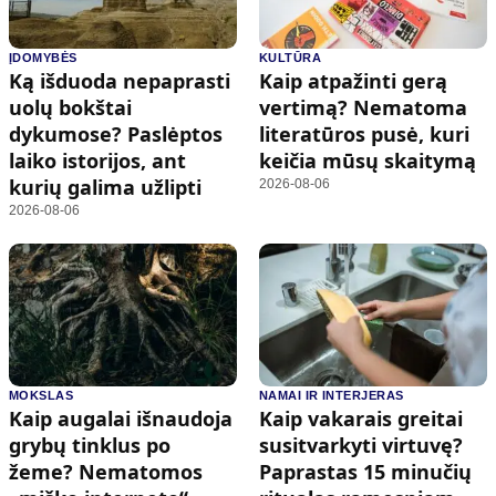
ĮDOMYBĖS
KULTŪRA
Ką išduoda nepaprasti
Kaip atpažinti gerą
uolų bokštai
vertimą? Nematoma
dykumose? Paslėptos
literatūros pusė, kuri
laiko istorijos, ant
keičia mūsų skaitymą
kurių galima užlipti
2026-08-06
2026-08-06
MOKSLAS
NAMAI IR INTERJERAS
Kaip augalai išnaudoja
Kaip vakarais greitai
grybų tinklus po
susitvarkyti virtuvę?
žeme? Nematomos
Paprastas 15 minučių