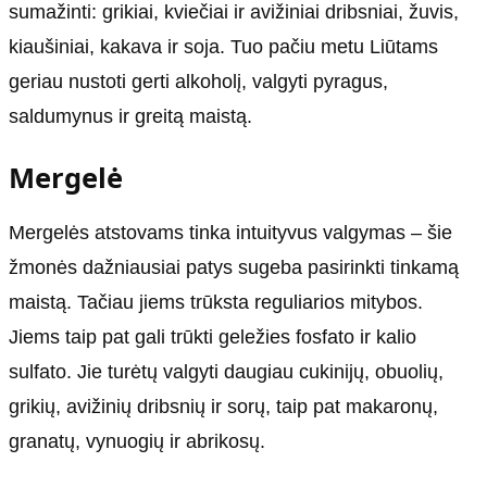
sumažinti: grikiai, kviečiai ir avižiniai dribsniai, žuvis,
kiaušiniai, kakava ir soja. Tuo pačiu metu Liūtams
geriau nustoti gerti alkoholį, valgyti pyragus,
saldumynus ir greitą maistą.
Mergelė
Mergelės atstovams tinka intuityvus valgymas – šie
žmonės dažniausiai patys sugeba pasirinkti tinkamą
maistą. Tačiau jiems trūksta reguliarios mitybos.
Jiems taip pat gali trūkti geležies fosfato ir kalio
sulfato. Jie turėtų valgyti daugiau cukinijų, obuolių,
grikių, avižinių dribsnių ir sorų, taip pat makaronų,
granatų, vynuogių ir abrikosų.