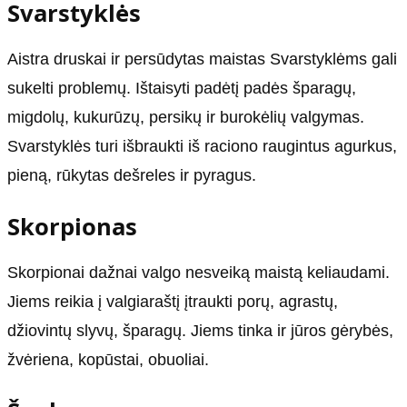
Svarstyklės
Aistra druskai ir persūdytas maistas Svarstyklėms gali
sukelti problemų. Ištaisyti padėtį padės šparagų,
migdolų, kukurūzų, persikų ir burokėlių valgymas.
Svarstyklės turi išbraukti iš raciono raugintus agurkus,
pieną, rūkytas dešreles ir pyragus.
Skorpionas
Skorpionai dažnai valgo nesveiką maistą keliaudami.
Jiems reikia į valgiaraštį įtraukti porų, agrastų,
džiovintų slyvų, šparagų. Jiems tinka ir jūros gėrybės,
žvėriena, kopūstai, obuoliai.