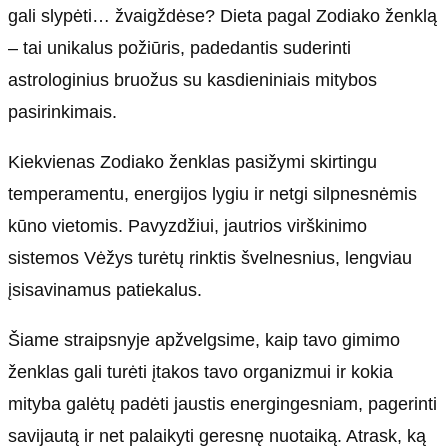
gali slypėti… žvaigždėse? Dieta pagal Zodiako ženklą
– tai unikalus požiūris, padedantis suderinti
astrologinius bruožus su kasdieniniais mitybos
pasirinkimais.
Kiekvienas Zodiako ženklas pasižymi skirtingu
temperamentu, energijos lygiu ir netgi silpnesnėmis
kūno vietomis. Pavyzdžiui, jautrios virškinimo
sistemos Vėžys turėtų rinktis švelnesnius, lengviau
įsisavinamus patiekalus.
Šiame straipsnyje apžvelgsime, kaip tavo gimimo
ženklas gali turėti įtakos tavo organizmui ir kokia
mityba galėtų padėti jaustis energingesniam, pagerinti
savijautą ir net palaikyti geresnę nuotaiką. Atrask, ką