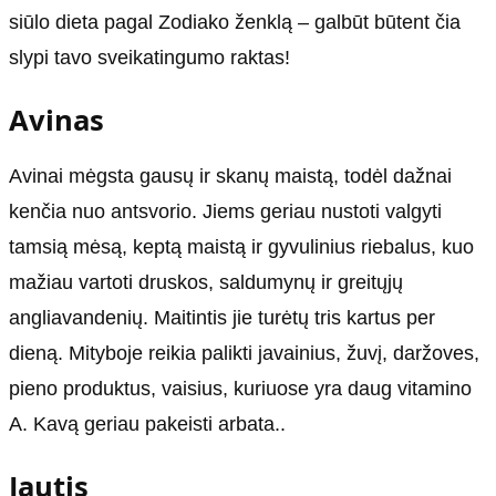
siūlo dieta pagal Zodiako ženklą – galbūt būtent čia
slypi tavo sveikatingumo raktas!
Avinas
Avinai mėgsta gausų ir skanų maistą, todėl dažnai
kenčia nuo antsvorio. Jiems geriau nustoti valgyti
tamsią mėsą, keptą maistą ir gyvulinius riebalus, kuo
mažiau vartoti druskos, saldumynų ir greitųjų
angliavandenių. Maitintis jie turėtų tris kartus per
dieną. Mityboje reikia palikti javainius, žuvį, daržoves,
pieno produktus, vaisius, kuriuose yra daug vitamino
A. Kavą geriau pakeisti arbata..
Jautis