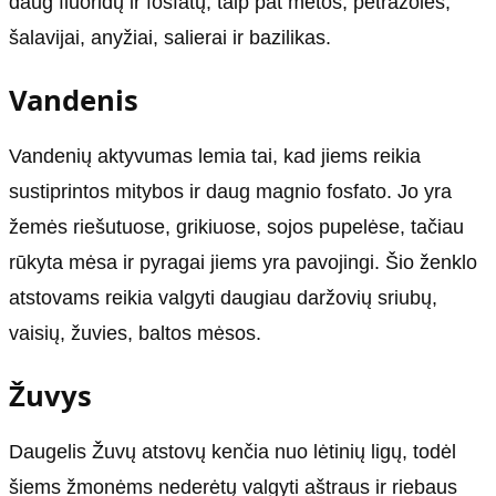
daug fluoridų ir fosfatų, taip pat mėtos, petražolės,
šalavijai, anyžiai, salierai ir bazilikas.
Vandenis
Vandenių aktyvumas lemia tai, kad jiems reikia
sustiprintos mitybos ir daug magnio fosfato. Jo yra
žemės riešutuose, grikiuose, sojos pupelėse, tačiau
rūkyta mėsa ir pyragai jiems yra pavojingi. Šio ženklo
atstovams reikia valgyti daugiau daržovių sriubų,
vaisių, žuvies, baltos mėsos.
Žuvys
Daugelis Žuvų atstovų kenčia nuo lėtinių ligų, todėl
šiems žmonėms nederėtų valgyti aštraus ir riebaus