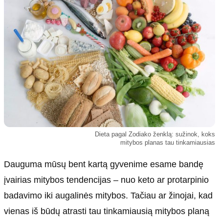
Kultūra
Etikos politika
Sodas ir daržas
Klaidų taisymo politika
Sveikata ir grožis
Naudojimo sąlygos
Karjera
Privatumo politika
Psichologinė sveikata
Reklamos politika
Tvari mada
Slapukų politika
Redakcija
Apie mus
Dieta pagal Zodiako ženklą: sužinok, koks
mitybos planas tau tinkamiausias
Autoriai
Kontaktai
Dauguma mūsų bent kartą gyvenime esame bandę
Redakcinė politika
įvairias mitybos tendencijas – nuo keto ar protarpinio
Dirbtinis intelektas
badavimo iki augalinės mitybos. Tačiau ar žinojai, kad
vienas iš būdų atrasti tau tinkamiausią mitybos planą