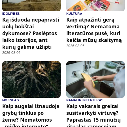
ĮDOMYBĖS
KULTŪRA
Ką išduoda nepaprasti
Kaip atpažinti gerą
uolų bokštai
vertimą? Nematoma
dykumose? Paslėptos
literatūros pusė, kuri
laiko istorijos, ant
keičia mūsų skaitymą
kurių galima užlipti
2026-08-06
2026-08-06
MOKSLAS
NAMAI IR INTERJERAS
Kaip augalai išnaudoja
Kaip vakarais greitai
grybų tinklus po
susitvarkyti virtuvę?
žeme? Nematomos
Paprastas 15 minučių
„miško interneto“
ritualas ramesniam