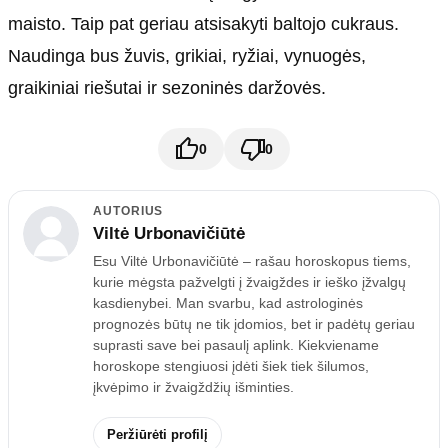
maisto. Taip pat geriau atsisakyti baltojo cukraus.
Naudinga bus žuvis, grikiai, ryžiai, vynuogės,
graikiniai riešutai ir sezoninės daržovės.
0
0
AUTORIUS
Viltė Urbonavičiūtė
Esu Viltė Urbonavičiūtė – rašau horoskopus tiems,
kurie mėgsta pažvelgti į žvaigždes ir ieško įžvalgų
kasdienybei. Man svarbu, kad astrologinės
prognozės būtų ne tik įdomios, bet ir padėtų geriau
suprasti save bei pasaulį aplink. Kiekviename
horoskope stengiuosi įdėti šiek tiek šilumos,
įkvėpimo ir žvaigždžių išminties.
Peržiūrėti profilį