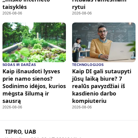
taisyklės
rytui
2026-08-06
2026-08-06
SODAS IR DARŽAS
TECHNOLOGIJOS
Kaip išnaudoti lysves
Kaip DI gali sutaupyti
prie namo sienos?
jūsų laiką biure? 7
Sodinimo idėjos, kurios
realūs pavyzdžiai iš
mėgsta šilumą ir
kasdienio darbo
sausrą
kompiuteriu
2026-08-06
2026-08-06
TIPRO, UAB