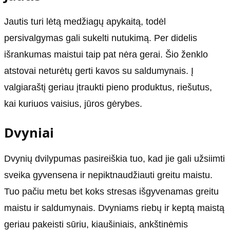
Jautis turi lėtą medžiagų apykaitą, todėl
persivalgymas gali sukelti nutukimą. Per didelis
išrankumas maistui taip pat nėra gerai. Šio ženklo
atstovai neturėtų gerti kavos su saldumynais. Į
valgiaraštį geriau įtraukti pieno produktus, riešutus,
kai kuriuos vaisius, jūros gėrybes.
Dvyniai
Dvynių dvilypumas pasireiškia tuo, kad jie gali užsiimti
sveika gyvensena ir nepiktnaudžiauti greitu maistu.
Tuo pačiu metu bet koks stresas išgyvenamas greitu
maistu ir saldumynais. Dvyniams riebų ir keptą maistą
geriau pakeisti sūriu, kiaušiniais, ankštinėmis