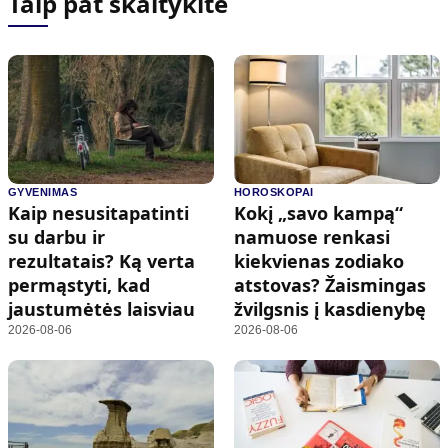
Taip pat skaitykite
GYVENIMAS
HOROSKOPAI
Kaip nesusitapatinti
Kokį „savo kampą“
su darbu ir
namuose renkasi
rezultatais? Ką verta
kiekvienas zodiako
permąstyti, kad
atstovas? Žaismingas
jaustumėtės laisviau
žvilgsnis į kasdienybę
2026-08-06
2026-08-06