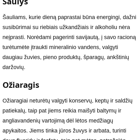
Šaulys
Šauliams, kurie dieną paprastai būna energingi, dažni
susibūrimai su riebiais užkandžiais ir alkoholiu nėra
neįprasti. Norėdami pagerinti savijautą, į savo racioną
turėtumėte įtraukti mineralinio vandens, valgyti
daugiau žuvies, pieno produktų, šparagų, ankštinių
daržovių.
Ožiaragis
Ožiaragiai neturėtų valgyti konservų, keptų ir saldžių
patiekalų, taip pat jiems reikia maišyti baltymų ir
angliavandenių vartojimą dėl lėtos medžiagų
apykaitos. Jiems tinka jūros žuvys ir arbata, turinti