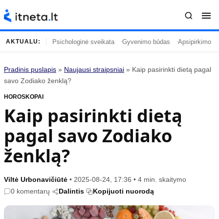
Psichologinė sveikata
Gyvenimo būdas
Apsipirkimo įp
AKTUALU:
Pradinis puslapis
»
Naujausi straipsniai
»
Kaip pasirinkti dietą pagal
Turinys
Temos
savo Zodiako ženklą?
HOROSKOPAI
Naujausi straipsniai
Horoskopai
Kaip pasirinkti dietą
Gyvenimas
Kulinarija
pagal savo Zodiako
Įdomybės
Technologijos
Mada
Gyvenimo būdas
ženklą?
Mokslas
Vasaros mada
Namai ir interjeras
Tėvai ir vaikai
Viltė Urbonavičiūtė
•
2025-08-24, 17:36
•
4 min. skaitymo
0 komentarų
Dalintis
Kopijuoti nuorodą
Populiaru
Informacija