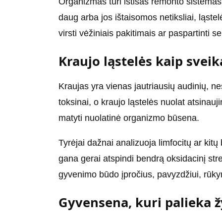
Organizmas turi ištisas remonto sistemas, 
daug arba jos ištaisomos netiksliai, ląstel
virsti vėžiniais pakitimais ar paspartinti s
Kraujo ląstelės kaip sveik
Kraujas yra vienas jautriausių audinių, ne
toksinai, o kraujo ląstelės nuolat atsinau
matyti nuolatinė organizmo būsena.
Tyrėjai dažnai analizuoja limfocitų ar kit
gana gerai atspindi bendrą oksidacinį stre
gyvenimo būdo įpročius, pavyzdžiui, rūky
Gyvensena, kuri palieka