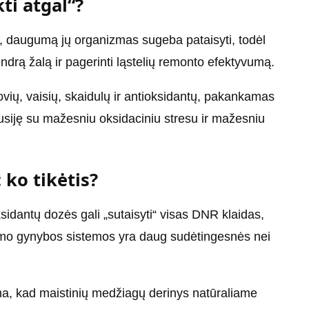
ti atgal“?
, daugumą jų organizmas sugeba pataisyti, todėl
drą žalą ir pagerinti ląstelių remonto efektyvumą.
vių, vaisių, skaidulų ir antioksidantų, pakankamas
usiję su mažesniu oksidaciniu stresu ir mažesniu
 ko tikėtis?
ksidantų dozės gali „sutaisyti“ visas DNR klaidas,
zmo gynybos sistemos yra daug sudėtingesnės nei
a, kad maistinių medžiagų derinys natūraliame