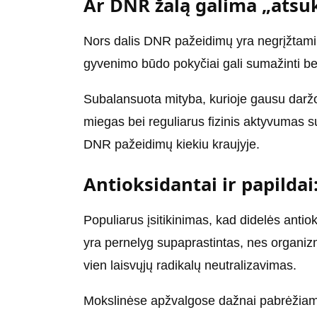
Ar DNR žalą galima „atsuk
Nors dalis DNR pažeidimų yra negrįžtami
gyvenimo būdo pokyčiai gali sumažinti ben
Subalansuota mityba, kurioje gausu daržo
miegas bei reguliarus fizinis aktyvumas s
DNR pažeidimų kiekiu kraujyje.
Antioksidantai ir papildai:
Populiarus įsitikinimas, kad didelės antio
yra pernelyg supaprastintas, nes organi
vien laisvųjų radikalų neutralizavimas.
Mokslinėse apžvalgose dažnai pabrėžiam