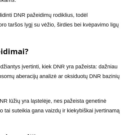
idinti DNR pažeidimų rodiklius, todėl
ro taršos lygį su vėžio, širdies bei kvėpavimo ligų
idimai?
džiantys įvertinti, kiek DNR yra pažeista: dažniau
mosomų aberacijų analizė ar oksiduotų DNR bazinių
R lūžių yra ląstelėje, nes pažeista genetinė
 tai suteikia gana vaizdų ir kiekybiškai įvertinamą