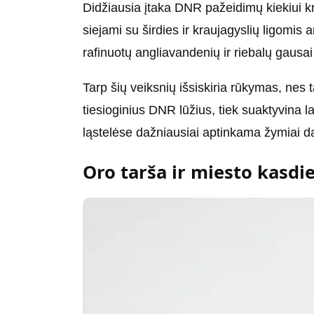
Didžiausia įtaka DNR pažeidimų kiekiui k
siejami su širdies ir kraujagyslių ligomis 
rafinuotų angliavandenių ir riebalų gausa
Tarp šių veiksnių išsiskiria rūkymas, nes
tiesioginius DNR lūžius, tiek suaktyvina l
ląstelėse dažniausiai aptinkama žymiai 
Oro tarša ir miesto kasdi