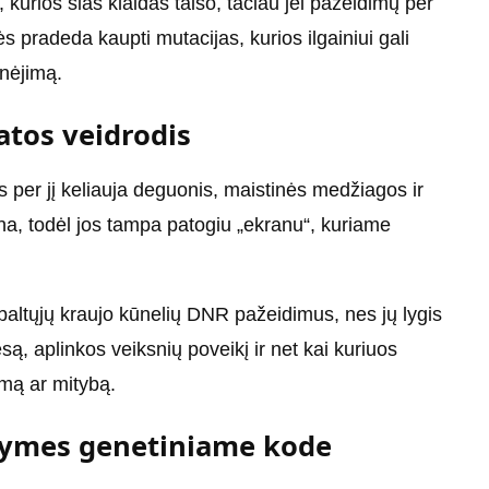
kurios šias klaidas taiso, tačiau jei pažeidimų per
ės pradeda kaupti mutacijas, kurios ilgainiui gali
enėjimą.
atos veidrodis
s per jį keliauja deguonis, maistinės medžiagos ir
jina, todėl jos tampa patogiu „ekranu“, kuriame
ų baltųjų kraujo kūnelių DNR pažeidimus, nes jų lygis
są, aplinkos veiksnių poveikį ir net kai kuriuos
mą ar mitybą.
 žymes genetiniame kode