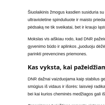
Šiuolaikinis žmogus kasdien susiduria su
ultravioletine spinduliuote ir maisto prie
pėdsaką ne tik sveikatai, bet ir kraujo ląs
Mokslas vis aiškiau rodo, kad DNR pažeidi
gyvenimo būdo ir aplinkos „juoduoju dėžės
parinkti prevencines priemones.
Kas vyksta, kai pažeidži
DNR dažnai vaizduojama kaip stabilus genet
smūgius iš vidaus ir išorės: laisvieji radik
bei kai kurios cheminės medžiagos gali i