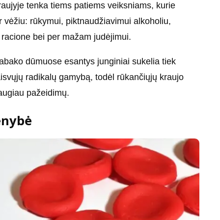
raujyje tenka tiems patiems veiksniams, kurie
ar vėžiu: rūkymui, piktnaudžiavimui alkoholiu,
i racione bei per mažam judėjimui.
 tabako dūmuose esantys junginiai sukelia tiek
aisvųjų radikalų gamybą, todėl rūkančiųjų kraujo
daugiau pažeidimų.
enybė