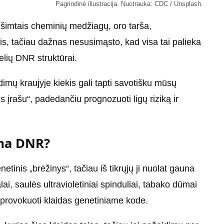
Pagrindinė iliustracija. Nuotrauka: CDC / Unsplash.
 šimtais cheminių medžiagų, oro tarša,
dais, tačiau dažnas nesusimąsto, kad visa tai palieka
telių DNR struktūrai.
mų kraujyje kiekis gali tapti savotišku mūsų
 įrašu“, padedančiu prognozuoti ligų riziką ir
ama DNR?
inis „brėžinys“, tačiau iš tikrųjų ji nuolat gauna
alai, saulės ultravioletiniai spinduliai, tabako dūmai
šprovokuoti klaidas genetiniame kode.