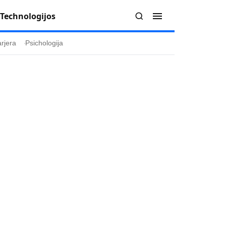
Technologijos
rjera
Psichologija
Redakcija
Apie mus
politika
Autoriai
ygos
Kontaktai
ika
Redakcinė politika
ika
Dirbtinis intelektas
a