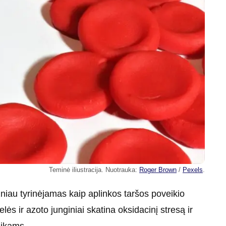
Teminė iliustracija. Nuotrauka:
Roger Brown
/
Pexels
.
niau tyrinėjamas kaip aplinkos taršos poveikio
lės ir azoto junginiai skatina oksidacinį stresą ir
aikams.