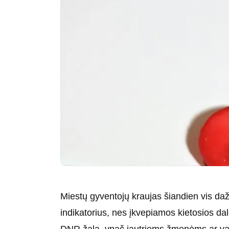
Miestų gyventojų kraujas šiandien vis daž
indikatorius, nes įkvepiamos kietosios dale
DNR žalą, ypač jautriems žmonėms ar v