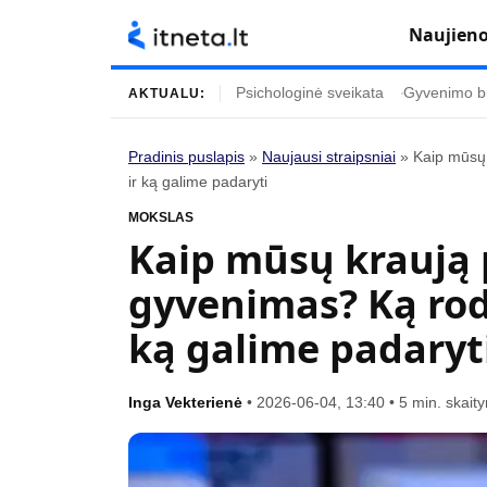
Naujien
Psichologinė sveikata
Gyvenimo b
AKTUALU:
Pradinis puslapis
»
Naujausi straipsniai
»
Kaip mūsų 
ir ką galime padaryti
Turinys
Temos
MOKSLAS
Naujausi straipsniai
Horoskopai
Kaip mūsų kraują p
Gyvenimas
Kulinarija
gyvenimas? Ką rod
Įdomybės
Technologijos
ką galime padaryt
Mada
Gyvenimo būda
Mokslas
Vasaros mada
Inga Vekterienė
•
2026-06-04, 13:40
•
5 min. skait
Namai ir interjeras
Tėvai ir vaikai