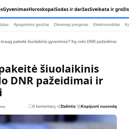
os
Gyvenimas
Horoskopai
Sodas ir daržas
Sveikata ir grožis
ūdas
Apsipirkimo įpročiai
Dėvimieji įrenginiai
Elektromobiliai
Ka
kraują pakeitė šiuolaikinis gyvenimas? Ką rodo DNR pažeidimai
Populiaru
Informacija
Kultūra
Etikos politika
akeitė šiuolaikinis
Sodas ir daržas
Klaidų taisymo 
o DNR pažeidimai ir
Sveikata ir grožis
Naudojimo sąl
i
s
Karjera
Privatumo polit
Psichologinė sveikata
Reklamos polit
0 komentarų
Dalintis
Kopijuoti nuorodą
ymo
Tvari mada
Slapukų politik