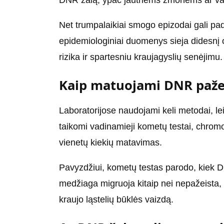
Net trumpalaikiai smogo epizodai gali pad
epidemiologiniai duomenys sieja didesnį o
rizika ir spartesniu kraujagyslių senėjimu.
Kaip matuojami DNR paže
Laboratorijose naudojami keli metodai, lei
taikomi vadinamieji kometų testai, chro
vienetų kiekių matavimas.
Pavyzdžiui, kometų testas parodo, kiek DN
medžiaga migruoja kitaip nei nepažeista, o
kraujo ląstelių būklės vaizdą.