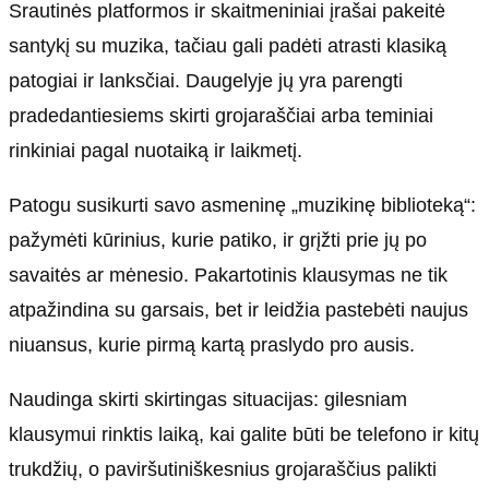
Srautinės platformos ir skaitmeniniai įrašai pakeitė
santykį su muzika, tačiau gali padėti atrasti klasiką
patogiai ir lanksčiai. Daugelyje jų yra parengti
pradedantiesiems skirti grojaraščiai arba teminiai
rinkiniai pagal nuotaiką ir laikmetį.
Patogu susikurti savo asmeninę „muzikinę biblioteką“:
pažymėti kūrinius, kurie patiko, ir grįžti prie jų po
savaitės ar mėnesio. Pakartotinis klausymas ne tik
atpažindina su garsais, bet ir leidžia pastebėti naujus
niuansus, kurie pirmą kartą praslydo pro ausis.
Naudinga skirti skirtingas situacijas: gilesniam
klausymui rinktis laiką, kai galite būti be telefono ir kitų
trukdžių, o paviršutiniškesnius grojaraščius palikti