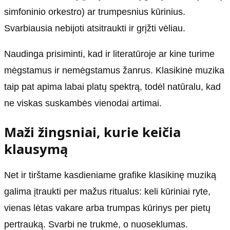
simfoninio orkestro) ar trumpesnius kūrinius.
Svarbiausia nebijoti atsitraukti ir grįžti vėliau.
Naudinga prisiminti, kad ir literatūroje ar kine turime
mėgstamus ir nemėgstamus žanrus. Klasikinė muzika
taip pat apima labai platų spektrą, todėl natūralu, kad
ne viskas suskambės vienodai artimai.
Maži žingsniai, kurie keičia
klausymą
Net ir tirštame kasdieniame grafike klasikinę muziką
galima įtraukti per mažus ritualus: keli kūriniai ryte,
vienas lėtas vakare arba trumpas kūrinys per pietų
pertrauką. Svarbi ne trukmė, o nuoseklumas.