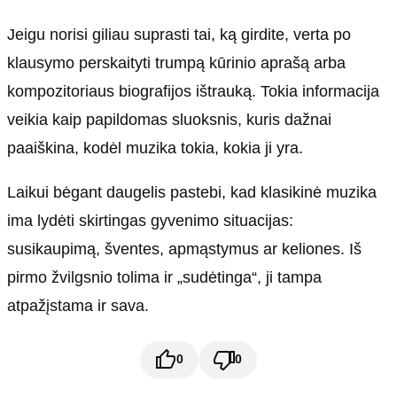
Jeigu norisi giliau suprasti tai, ką girdite, verta po
klausymo perskaityti trumpą kūrinio aprašą arba
kompozitoriaus biografijos ištrauką. Tokia informacija
veikia kaip papildomas sluoksnis, kuris dažnai
paaiškina, kodėl muzika tokia, kokia ji yra.
Laikui bėgant daugelis pastebi, kad klasikinė muzika
ima lydėti skirtingas gyvenimo situacijas:
susikaupimą, šventes, apmąstymus ar keliones. Iš
pirmo žvilgsnio tolima ir „sudėtinga“, ji tampa
atpažįstama ir sava.
0
0