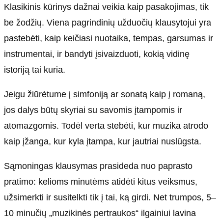
Klasikinis kūrinys dažnai veikia kaip pasakojimas, tik
be žodžių. Viena pagrindinių užduočių klausytojui yra
pastebėti, kaip keičiasi nuotaika, tempas, garsumas ir
instrumentai, ir bandyti įsivaizduoti, kokią vidinę
istoriją tai kuria.
Jeigu žiūrėtume į simfoniją ar sonatą kaip į romaną,
jos dalys būtų skyriai su savomis įtampomis ir
atomazgomis. Todėl verta stebėti, kur muzika atrodo
kaip įžanga, kur kyla įtampa, kur jautriai nuslūgsta.
Sąmoningas klausymas prasideda nuo paprasto
pratimo: kelioms minutėms atidėti kitus veiksmus,
užsimerkti ir susitelkti tik į tai, ką girdi. Net trumpos, 5–
10 minučių „muzikinės pertraukos“ ilgainiui lavina