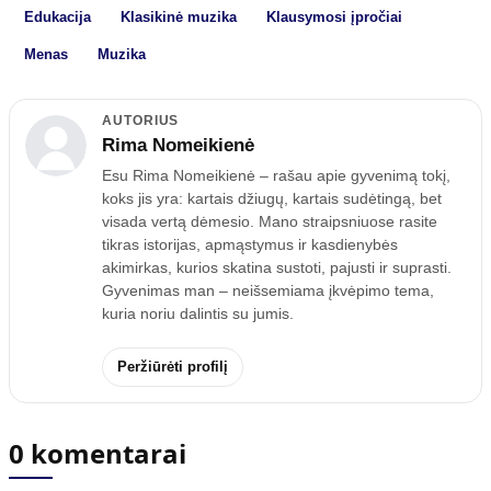
Edukacija
Klasikinė muzika
Klausymosi įpročiai
Menas
Muzika
AUTORIUS
Rima Nomeikienė
Esu Rima Nomeikienė – rašau apie gyvenimą tokį,
koks jis yra: kartais džiugų, kartais sudėtingą, bet
visada vertą dėmesio. Mano straipsniuose rasite
tikras istorijas, apmąstymus ir kasdienybės
akimirkas, kurios skatina sustoti, pajusti ir suprasti.
Gyvenimas man – neišsemiama įkvėpimo tema,
kuria noriu dalintis su jumis.
Peržiūrėti profilį
0 komentarai