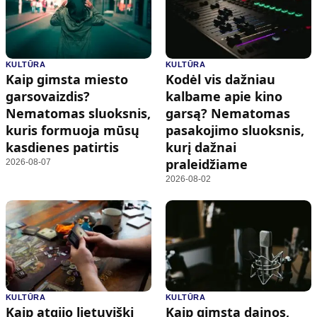
KULTŪRA
KULTŪRA
Kaip gimsta miesto
Kodėl vis dažniau
garsovaizdis?
kalbame apie kino
Nematomas sluoksnis,
garsą? Nematomas
kuris formuoja mūsų
pasakojimo sluoksnis,
kasdienes patirtis
kurį dažnai
praleidžiame
2026-08-07
2026-08-02
KULTŪRA
KULTŪRA
Kaip atgijo lietuviški
Kaip gimsta dainos,