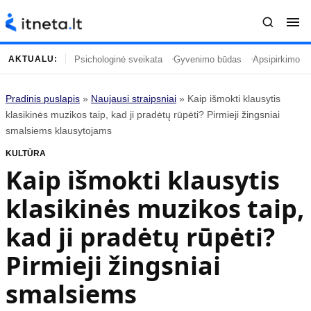
Psichologinė sveikata
Gyvenimo būdas
Apsipirkimo įp
AKTUALU:
Pradinis puslapis
»
Naujausi straipsniai
»
Kaip išmokti klausytis
Turinys
Temos
klasikinės muzikos taip, kad ji pradėtų rūpėti? Pirmieji žingsniai
smalsiems klausytojams
Naujausi straipsniai
Horoskopai
KULTŪRA
Gyvenimas
Kulinarija
Kaip išmokti klausytis
Įdomybės
Technologijos
klasikinės muzikos taip,
Mada
Gyvenimo būdas
Mokslas
Vasaros mada
kad ji pradėtų rūpėti?
Namai ir interjeras
Tėvai ir vaikai
Pirmieji žingsniai
smalsiems
Populiaru
Informacija