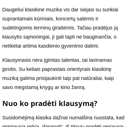
Daugeliui klasikinė muzika vis dar siejasi su sunkiai
suprantamais kūriniais, koncertų salėmis ir
sudėtingomis terminų giraitėmis. Tačiau pradėjus ją
klausytis sąmoningai, ji gali tapti ne bauginančia, o
netikėtai artima kasdienio gyvenimo dalimi.
Klausymasis nėra įgimtas talentas, tai lavinamas
įprotis. Su keliais paprastais orientyrais klasikinę
muziką galima prisijaukinti taip pat natūraliai, kaip
savo mėgstamą knygų ar kino žanrą.
Nuo ko pradėti klausymą?
Susidomėjimą klasika dažnai numalšina nuostata, kad
pirmiausia reikia „išmanyti“. Iš tikrųjų pradėti geriausia