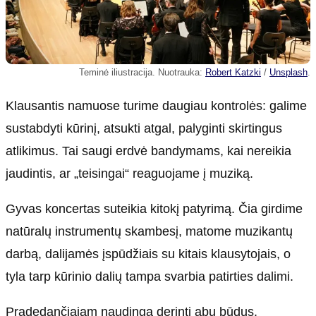
Teminė iliustracija. Nuotrauka:
Robert Katzki
/
Unsplash
.
Klausantis namuose turime daugiau kontrolės: galime
sustabdyti kūrinį, atsukti atgal, palyginti skirtingus
atlikimus. Tai saugi erdvė bandymams, kai nereikia
jaudintis, ar „teisingai“ reaguojame į muziką.
Gyvas koncertas suteikia kitokį patyrimą. Čia girdime
natūralų instrumentų skambesį, matome muzikantų
darbą, dalijamės įspūdžiais su kitais klausytojais, o
tyla tarp kūrinio dalių tampa svarbia patirties dalimi.
Pradedančiajam naudinga derinti abu būdus.