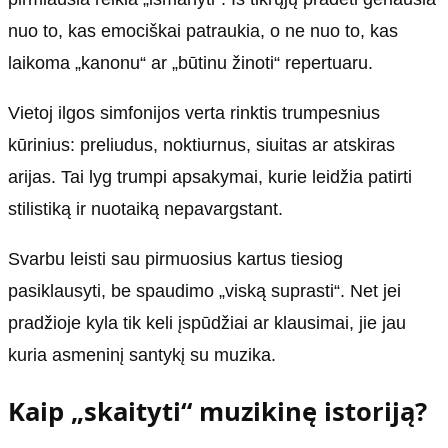
nuo to, kas emociškai patraukia, o ne nuo to, kas
laikoma „kanonu“ ar „būtinu žinoti“ repertuaru.
Vietoj ilgos simfonijos verta rinktis trumpesnius
kūrinius: preliudus, noktiurnus, siuitas ar atskiras
arijas. Tai lyg trumpi apsakymai, kurie leidžia patirti
stilistiką ir nuotaiką nepavargstant.
Svarbu leisti sau pirmuosius kartus tiesiog
pasiklausyti, be spaudimo „viską suprasti“. Net jei
pradžioje kyla tik keli įspūdžiai ar klausimai, jie jau
kuria asmeninį santykį su muzika.
Kaip „skaityti“ muzikinę istoriją?