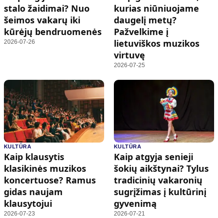
stalo žaidimai? Nuo
kurias niūniuojame
šeimos vakarų iki
daugelį metų?
kūrėjų bendruomenės
Pažvelkime į
lietuviškos muzikos
2026-07-26
virtuvę
2026-07-25
KULTŪRA
KULTŪRA
Kaip klausytis
Kaip atgyja senieji
klasikinės muzikos
šokių aikštynai? Tylus
koncertuose? Ramus
tradicinių vakaronių
gidas naujam
sugrįžimas į kultūrinį
klausytojui
gyvenimą
2026-07-23
2026-07-21