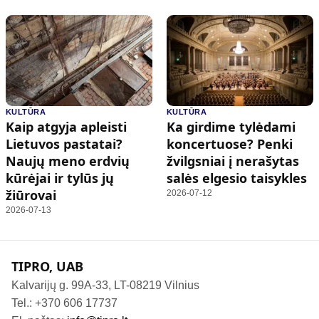
KULTŪRA
KULTŪRA
Kaip atgyja apleisti
Ka girdime tylėdami
Lietuvos pastatai?
koncertuose? Penki
Naujų meno erdvių
žvilgsniai į nerašytas
kūrėjai ir tylūs jų
salės elgesio taisykles
žiūrovai
2026-07-12
2026-07-13
TIPRO, UAB
Kalvarijų g. 99A-33, LT-08219 Vilnius
Tel.: +370 606 17737