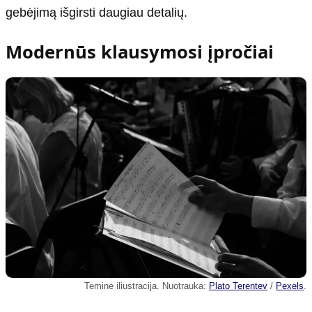
gebėjimą išgirsti daugiau detalių.
Modernūs klausymosi įpročiai
Teminė iliustracija. Nuotrauka:
Plato Terentev
/
Pexels
.