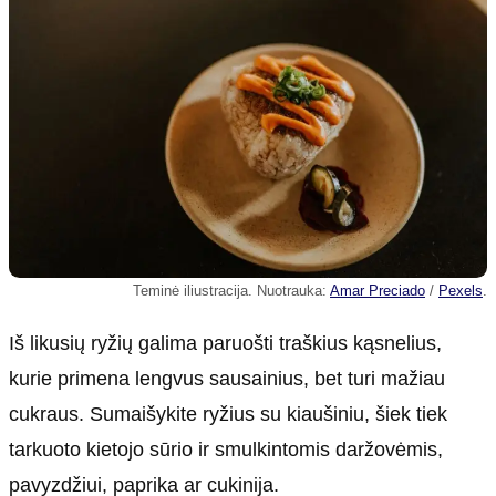
Teminė iliustracija. Nuotrauka:
Amar Preciado
/
Pexels
.
Iš likusių ryžių galima paruošti traškius kąsnelius,
kurie primena lengvus sausainius, bet turi mažiau
cukraus. Sumaišykite ryžius su kiaušiniu, šiek tiek
tarkuoto kietojo sūrio ir smulkintomis daržovėmis,
pavyzdžiui, paprika ar cukinija.