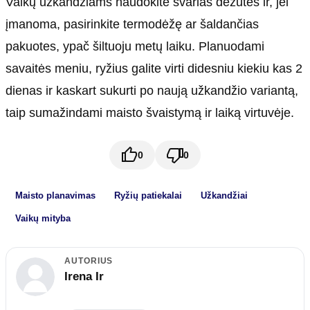
Vaikų užkandžiams naudokite švarias dėžutes ir, jei
įmanoma, pasirinkite termodėžę ar šaldančias
pakuotes, ypač šiltuoju metų laiku. Planuodami
savaitės meniu, ryžius galite virti didesniu kiekiu kas 2
dienas ir kaskart sukurti po naują užkandžio variantą,
taip sumažindami maisto švaistymą ir laiką virtuvėje.
0
0
Maisto planavimas
Ryžių patiekalai
Užkandžiai
Vaikų mityba
AUTORIUS
Irena Ir