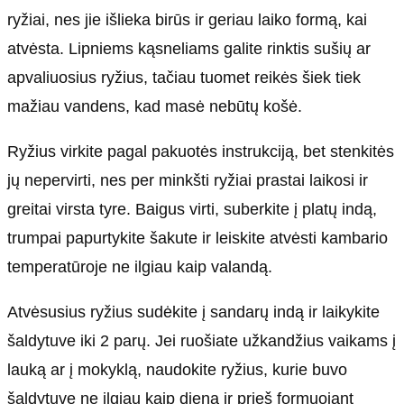
ryžiai, nes jie išlieka birūs ir geriau laiko formą, kai
atvėsta. Lipniems kąsneliams galite rinktis sušių ar
apvaliuosius ryžius, tačiau tuomet reikės šiek tiek
mažiau vandens, kad masė nebūtų košė.
Ryžius virkite pagal pakuotės instrukciją, bet stenkitės
jų nepervirti, nes per minkšti ryžiai prastai laikosi ir
greitai virsta tyre. Baigus virti, suberkite į platų indą,
trumpai papurtykite šakute ir leiskite atvėsti kambario
temperatūroje ne ilgiau kaip valandą.
Atvėsusius ryžius sudėkite į sandarų indą ir laikykite
šaldytuve iki 2 parų. Jei ruošiate užkandžius vaikams į
lauką ar į mokyklą, naudokite ryžius, kurie buvo
šaldytuve ne ilgiau kaip dieną ir prieš formuojant