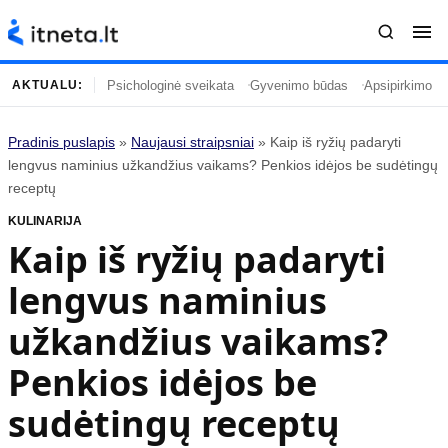
Psichologinė sveikata
Gyvenimo būdas
Apsipirkimo įp
AKTUALU:
Pradinis puslapis
»
Naujausi straipsniai
»
Kaip iš ryžių padaryti
Turinys
Temos
lengvus naminius užkandžius vaikams? Penkios idėjos be sudėtingų
receptų
Naujausi straipsniai
Horoskopai
KULINARIJA
Gyvenimas
Kulinarija
Kaip iš ryžių padaryti
Įdomybės
Technologijos
lengvus naminius
Mada
Gyvenimo būdas
Mokslas
Vasaros mada
užkandžius vaikams?
Namai ir interjeras
Tėvai ir vaikai
Penkios idėjos be
sudėtingų receptų
Populiaru
Informacija