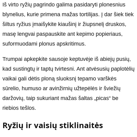
Iš virto ryžių pagrindo galima pasidaryti plonesnius
blynelius, kurie primena mažas tortilijas. Į dar šiek tiek
šiltus ryžius įmaišykite kiaušinį ir žiupsnelį druskos,
masę lengvai paspauskite ant kepimo popieriaus,
suformuodami plonus apskritimus.
Trumpai apkepkite sausoje keptuvėje iš abiejų pusių,
kad sustingtų ir taptų tvirtesni. Ant atvėsusių paplotėlių
vaikai gali dėtis ploną sluoksnį tepamo varškės
sūrelio, humuso ar avinžirnių užtepėlės ir šviežių
daržovių, taip sukuriant mažas šaltas „picas“ be
riebios tešlos.
Ryžių ir vaisių stiklinaitės