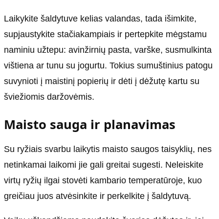
Laikykite šaldytuve kelias valandas, tada išimkite,
supjaustykite stačiakampiais ir pertepkite mėgstamu
naminiu užtepu: avinžirnių pasta, varške, susmulkinta
vištiena ar tunu su jogurtu. Tokius sumuštinius patogu
suvynioti į maistinį popierių ir dėti į dėžutę kartu su
šviežiomis daržovėmis.
Maisto sauga ir planavimas
Su ryžiais svarbu laikytis maisto saugos taisyklių, nes
netinkamai laikomi jie gali greitai sugesti. Neleiskite
virtų ryžių ilgai stovėti kambario temperatūroje, kuo
greičiau juos atvėsinkite ir perkelkite į šaldytuvą.