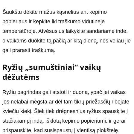
Šaukštu dėkite mažus kąsnelius ant kepimo
popieriaus ir kepkite iki traškumo vidutinėje
temperatūroje. Atvėsusius laikykite sandariame inde,
o vaikams duokite tą pačią ar kitą dieną, nes vėliau jie
gali prarasti traškumą.
Ryžių „sumuštiniai“ vaikų
dėžutėms
Ryžių pagrindas gali atstoti ir duoną, ypač jei vaikas
jos nelabai mėgsta ar dėl tam tikrų priežasčių ribojate
kviečių kiekį. Šiek tiek drėgnesnius ryžius spauskite į
stačiakampį indą, išklotą kepimo popieriumi, ir gerai
prispauskite, kad susispaustų į vientisą plokštelę.