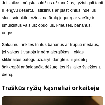
Jei vaikas mėgsta saldžius užkandžius, ryžiai gali tapti
ir lengvu desertu. Į stiklinius ar plastikinius indelius
sluoksniuokite ryžius, natūralų jogurtą ar varškę ir
smulkintus vaisius: obuolius, kriaušes, bananus,
uogas.
Saldumui rinkitės trintus bananus ar truputį medaus,
jei vaikas jį vartoja ir nėra alergiškas. Tokias
stiklinaites patogu uždaryti dangteliu ir įsidėti į
šaltkrepšį ar šaldančią dėžutę, jos išsilaiko šviežios 1
dieną.
Traškūs ryžių kąsneliai orkaitėje