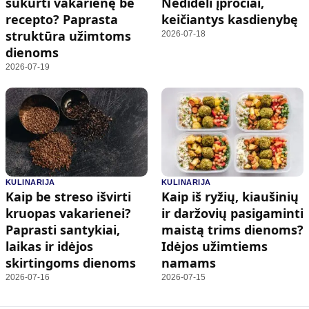
sukurti vakarienę be
Nedideli įpročiai,
recepto? Paprasta
keičiantys kasdienybę
struktūra užimtoms
2026-07-18
dienoms
2026-07-19
KULINARIJA
KULINARIJA
Kaip be streso išvirti
Kaip iš ryžių, kiaušinių
kruopas vakarienei?
ir daržovių pasigaminti
Paprasti santykiai,
maistą trims dienoms?
laikas ir idėjos
Idėjos užimtiems
skirtingoms dienoms
namams
2026-07-16
2026-07-15