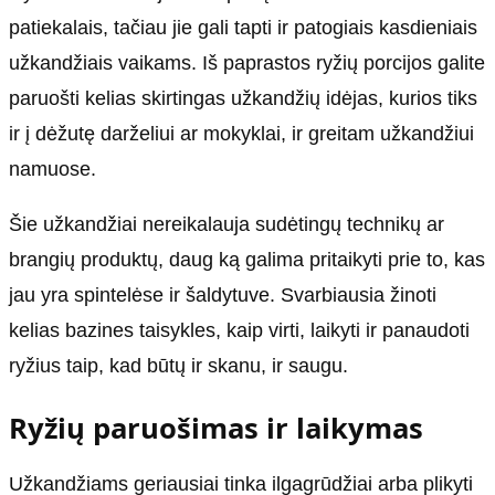
patiekalais, tačiau jie gali tapti ir patogiais kasdieniais
užkandžiais vaikams. Iš paprastos ryžių porcijos galite
paruošti kelias skirtingas užkandžių idėjas, kurios tiks
ir į dėžutę darželiui ar mokyklai, ir greitam užkandžiui
namuose.
Šie užkandžiai nereikalauja sudėtingų technikų ar
brangių produktų, daug ką galima pritaikyti prie to, kas
jau yra spintelėse ir šaldytuve. Svarbiausia žinoti
kelias bazines taisykles, kaip virti, laikyti ir panaudoti
ryžius taip, kad būtų ir skanu, ir saugu.
Ryžių paruošimas ir laikymas
Užkandžiams geriausiai tinka ilgagrūdžiai arba plikyti