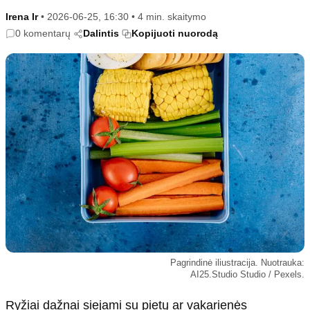
Kultūra
Etikos politika
Irena Ir
•
2026-06-25, 16:30
•
4 min. skaitymo
Sodas ir daržas
Klaidų taisymo politika
0 komentarų
Dalintis
Kopijuoti nuorodą
Sveikata ir grožis
Naudojimo sąlygos
Karjera
Privatumo politika
Psichologinė sveikata
Reklamos politika
Tvari mada
Slapukų politika
Redakcija
Apie mus
Autoriai
Kontaktai
Redakcinė politika
Pagrindinė iliustracija. Nuotrauka:
Dirbtinis intelektas
AI25.Studio Studio / Pexels.
Ryžiai dažnai siejami su pietų ar vakarienės