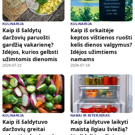
KULINARIJA
KULINARIJA
Kaip iš šaldytų
Kaip iš orkaitėje
daržovių paruošti
keptos vištienos ruošti
gardžią vakarienę?
kelis dienos valgymus?
Idėjos, kurios gelbsti
Idėjos užimtiems
užimtomis dienomis
namams
2026-07-22
2026-07-19
KULINARIJA
NAMAI IR INTERJERAS
Kaip iš šaldytuvo
Kaip šaldytuve laikyti
daržovių greitai
maistą ilgiau šviežią?