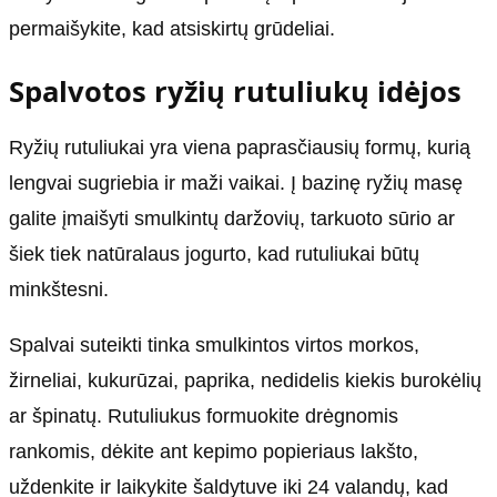
permaišykite, kad atsiskirtų grūdeliai.
Spalvotos ryžių rutuliukų idėjos
Ryžių rutuliukai yra viena paprasčiausių formų, kurią
lengvai sugriebia ir maži vaikai. Į bazinę ryžių masę
galite įmaišyti smulkintų daržovių, tarkuoto sūrio ar
šiek tiek natūralaus jogurto, kad rutuliukai būtų
minkštesni.
Spalvai suteikti tinka smulkintos virtos morkos,
žirneliai, kukurūzai, paprika, nedidelis kiekis burokėlių
ar špinatų. Rutuliukus formuokite drėgnomis
rankomis, dėkite ant kepimo popieriaus lakšto,
uždenkite ir laikykite šaldytuve iki 24 valandų, kad