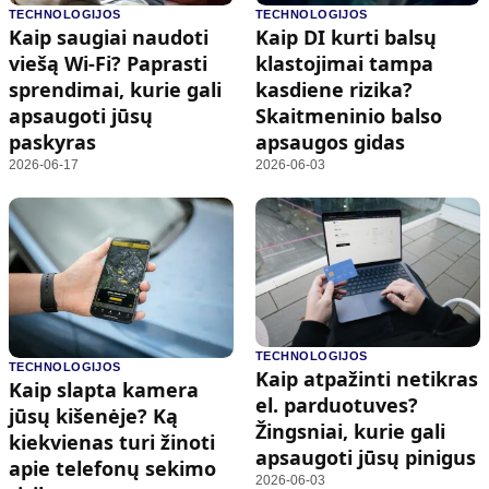
TECHNOLOGIJOS
TECHNOLOGIJOS
Kaip saugiai naudoti
Kaip DI kurti balsų
viešą Wi-Fi? Paprasti
klastojimai tampa
sprendimai, kurie gali
kasdiene rizika?
apsaugoti jūsų
Skaitmeninio balso
paskyras
apsaugos gidas
2026-06-17
2026-06-03
TECHNOLOGIJOS
TECHNOLOGIJOS
Kaip atpažinti netikras
Kaip slapta kamera
el. parduotuves?
jūsų kišenėje? Ką
Žingsniai, kurie gali
kiekvienas turi žinoti
apsaugoti jūsų pinigus
apie telefonų sekimo
2026-06-03