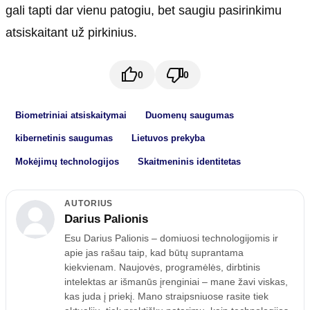
gali tapti dar vienu patogiu, bet saugiu pasirinkimu
atsiskaitant už pirkinius.
0
0
Biometriniai atsiskaitymai
Duomenų saugumas
kibernetinis saugumas
Lietuvos prekyba
Mokėjimų technologijos
Skaitmeninis identitetas
AUTORIUS
Darius Palionis
Esu Darius Palionis – domiuosi technologijomis ir
apie jas rašau taip, kad būtų suprantama
kiekvienam. Naujovės, programėlės, dirbtinis
intelektas ar išmanūs įrenginiai – mane žavi viskas,
kas juda į priekį. Mano straipsniuose rasite tiek