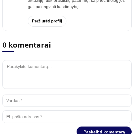
aktualijų, tiek praktiškų patarimų, kaip technologijos
gali palengvinti kasdienybę.
Peržiūrėti profilį
0 komentarai