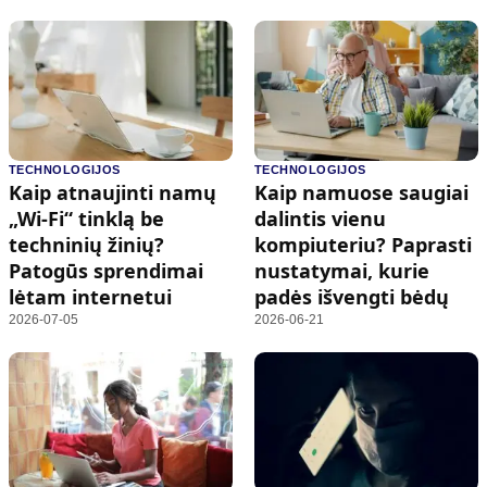
TECHNOLOGIJOS
TECHNOLOGIJOS
Kaip atnaujinti namų
Kaip namuose saugiai
„Wi-Fi“ tinklą be
dalintis vienu
techninių žinių?
kompiuteriu? Paprasti
Patogūs sprendimai
nustatymai, kurie
lėtam internetui
padės išvengti bėdų
2026-07-05
2026-06-21