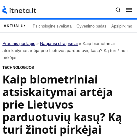
Psichologinė sveikata
Gyvenimo būdas
Apsipirkimo įp
AKTUALU:
Pradinis puslapis
»
Naujausi straipsniai
»
Kaip biometriniai
Turinys
Temos
atsiskaitymai artėja prie Lietuvos parduotuvių kasų? Ką turi žinoti
pirkėjai
Naujausi straipsniai
Horoskopai
TECHNOLOGIJOS
Gyvenimas
Kulinarija
Kaip biometriniai
Įdomybės
Technologijos
atsiskaitymai artėja
Mada
Gyvenimo būdas
Mokslas
Vasaros mada
prie Lietuvos
Namai ir interjeras
Tėvai ir vaikai
parduotuvių kasų? Ką
turi žinoti pirkėjai
Populiaru
Informacija