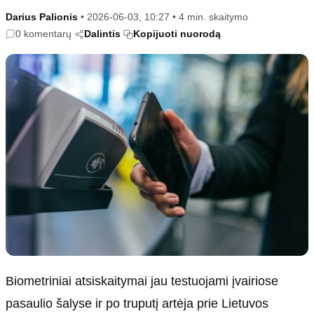
Kultūra
Etikos politika
Darius Palionis
•
2026-06-03, 10:27
•
4 min. skaitymo
Sodas ir daržas
Klaidų taisymo politika
0 komentarų
Dalintis
Kopijuoti nuorodą
Sveikata ir grožis
Naudojimo sąlygos
Karjera
Privatumo politika
Psichologinė sveikata
Reklamos politika
Tvari mada
Slapukų politika
Redakcija
Apie mus
Autoriai
Kontaktai
Redakcinė politika
Dirbtinis intelektas
Biometriniai atsiskaitymai jau testuojami įvairiose
pasaulio šalyse ir po truputį artėja prie Lietuvos