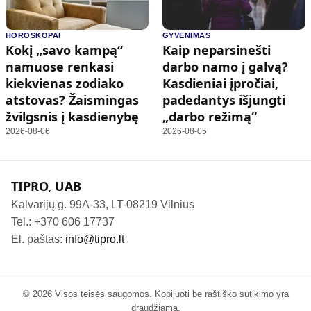
HOROSKOPAI
GYVENIMAS
Kokį „savo kampą“
Kaip neparsinešti
namuose renkasi
darbo namo į galvą?
kiekvienas zodiako
Kasdieniai įpročiai,
atstovas? Žaismingas
padedantys išjungti
žvilgsnis į kasdienybę
„darbo režimą“
2026-08-06
2026-08-05
TIPRO, UAB
Kalvarijų g. 99A-33, LT-08219 Vilnius
Tel.: +370 606 17737
El. paštas:
info@tipro.lt
© 2026 Visos teisės saugomos. Kopijuoti be raštiško sutikimo yra
draudžiama.