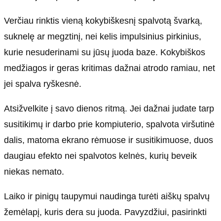
Verčiau rinktis vieną kokybiškesnį spalvotą švarką,
suknelę ar megztinį, nei kelis impulsinius pirkinius,
kurie nesuderinami su jūsų juoda baze. Kokybiškos
medžiagos ir geras kritimas dažnai atrodo ramiau, net
jei spalva ryškesnė.
Atsižvelkite į savo dienos ritmą. Jei dažnai judate tarp
susitikimų ir darbo prie kompiuterio, spalvota viršutinė
dalis, matoma ekrano rėmuose ir susitikimuose, duos
daugiau efekto nei spalvotos kelnės, kurių beveik
niekas nemato.
Laiko ir pinigų taupymui naudinga turėti aiškų spalvų
žemėlapį, kuris dera su juoda. Pavyzdžiui, pasirinkti