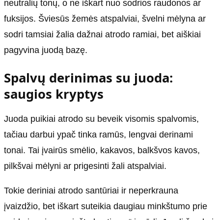
neutralių tonų, o ne iškart nuo sodrios raudonos ar
fuksijos. Šviesūs žemės atspalviai, švelni mėlyna ar
sodri tamsiai žalia dažnai atrodo ramiai, bet aiškiai
pagyvina juodą bazę.
Spalvų derinimas su juoda:
saugios kryptys
Juoda puikiai atrodo su beveik visomis spalvomis,
tačiau darbui ypač tinka ramūs, lengvai derinami
tonai. Tai įvairūs smėlio, kakavos, balkšvos kavos,
pilkšvai mėlyni ar prigesinti žali atspalviai.
Tokie deriniai atrodo santūriai ir neperkrauna
įvaizdžio, bet iškart suteikia daugiau minkštumo prie