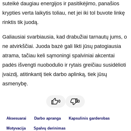
suteikė daugiau energijos ir pasitikėjimo, panašios
krypties verta laikytis toliau, net jei iki tol buvote linkę
rinktis tik juodą.
Galiausiai svarbiausia, kad drabužiai tarnautų jums, o
ne atvirkščiai. Juoda bazė gali likti jūsų patogiausia
atrama, tačiau keli sąmoningi spalviniai akcentai
padės išvengti nuobodulio ir rytais greičiau susidėlioti
įvaizdį, atitinkantį tiek darbo aplinką, tiek jūsų
asmenybę.
0
0
Aksesuarai
Darbo apranga
Kapsulinis garderobas
Motyvacija
Spalvų derinimas