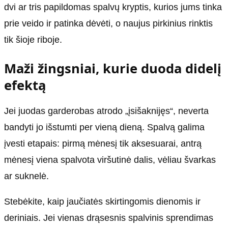
dvi ar tris papildomas spalvų kryptis, kurios jums tinka
prie veido ir patinka dėvėti, o naujus pirkinius rinktis
tik šioje riboje.
Maži žingsniai, kurie duoda didelį
efektą
Jei juodas garderobas atrodo „įsišaknijęs“, neverta
bandyti jo išstumti per vieną dieną. Spalvą galima
įvesti etapais: pirmą mėnesį tik aksesuarai, antrą
mėnesį viena spalvota viršutinė dalis, vėliau švarkas
ar suknelė.
Stebėkite, kaip jaučiatės skirtingomis dienomis ir
deriniais. Jei vienas drąsesnis spalvinis sprendimas