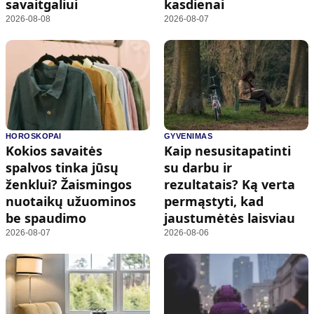
savaitgaliui
kasdienai
2026-08-08
2026-08-07
HOROSKOPAI
GYVENIMAS
Kokios savaitės
Kaip nesusitapatinti
spalvos tinka jūsų
su darbu ir
ženklui? Žaismingos
rezultatais? Ką verta
nuotaikų užuominos
permąstyti, kad
be spaudimo
jaustumėtės laisviau
2026-08-07
2026-08-06