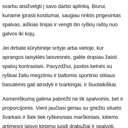
svarbu atsižvelgti į savo darbo aplinką. Biurui,
kuriame įprasti kostiumai, saugiau rinktis prigesintas
spalvas, aiškias linijas ir vengti itin ryškių raštų nuo
galvos iki kojų.
Jei dirbate kūrybinėje srityje arba vietoje, kur
aprangos taisyklės laisvesnės, galite drąsiau žaisti
spalvų kontrastais. Pavyzdžiui, juodos kelnės su
ryškiai žaliu megztiniu ir baltomis sportinio stiliaus
basutėmis gali atrodyti ir tvarkingai, ir šiuolaikiškai.
Asmeniškumą galima pabrėžti ne tik spalvomis, bet ir
proporcijomis. Vieni jaučiasi geriau su griežto silueto
švarkais ir šiek tiek ryškesniais marškiniais, kitiems
artimesni laisvo kirpimo juodi drabužiai ir spalvoti,