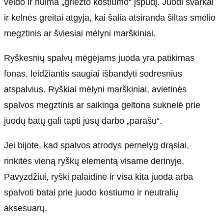
veido ir nuima „griežto kostiumo“ įspūdį. Juodi švarkai
ir kelnės greitai atgyja, kai šalia atsiranda šiltas smėlio
megztinis ar šviesiai mėlyni marškiniai.
Ryškesnių spalvų mėgėjams juoda yra patikimas
fonas, leidžiantis saugiai išbandyti sodresnius
atspalvius. Ryškiai mėlyni marškiniai, avietinės
spalvos megztinis ar saikinga geltona suknelė prie
juodų batų gali tapti jūsų darbo „parašu“.
Jei bijote, kad spalvos atrodys pernelyg drąsiai,
rinkitės vieną ryškų elementą visame derinyje.
Pavyzdžiui, ryški palaidinė ir visa kita juoda arba
spalvoti batai prie juodo kostiumo ir neutralių
aksesuarų.