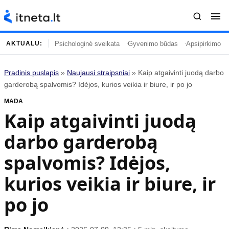
Psichologinė sveikata
Gyvenimo būdas
Apsipirkimo įp
AKTUALU:
Pradinis puslapis
»
Naujausi straipsniai
»
Kaip atgaivinti juodą darbo
Turinys
Temos
garderobą spalvomis? Idėjos, kurios veikia ir biure, ir po jo
MADA
Naujausi straipsniai
Horoskopai
Kaip atgaivinti juodą
Gyvenimas
Kulinarija
darbo garderobą
Įdomybės
Technologijos
Mada
Gyvenimo būdas
spalvomis? Idėjos,
Mokslas
Vasaros mada
kurios veikia ir biure, ir
Namai ir interjeras
Tėvai ir vaikai
po jo
Populiaru
Informacija