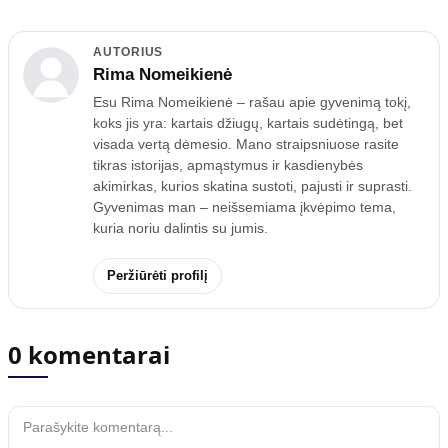
AUTORIUS
Rima Nomeikienė
Esu Rima Nomeikienė – rašau apie gyvenimą tokį,
koks jis yra: kartais džiugų, kartais sudėtingą, bet
visada vertą dėmesio. Mano straipsniuose rasite
tikras istorijas, apmąstymus ir kasdienybės
akimirkas, kurios skatina sustoti, pajusti ir suprasti.
Gyvenimas man – neišsemiama įkvėpimo tema,
kuria noriu dalintis su jumis.
Peržiūrėti profilį
0 komentarai