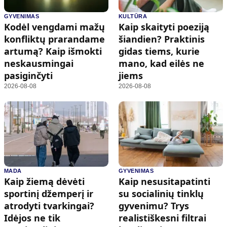
GYVENIMAS
KULTŪRA
Kodėl vengdami mažų
Kaip skaityti poeziją
konfliktų prarandame
šiandien? Praktinis
artumą? Kaip išmokti
gidas tiems, kurie
neskausmingai
mano, kad eilės ne
pasiginčyti
jiems
2026-08-08
2026-08-08
MADA
GYVENIMAS
Kaip žiemą dėvėti
Kaip nesusitapatinti
sportinį džemperį ir
su socialinių tinklų
atrodyti tvarkingai?
gyvenimu? Trys
Idėjos ne tik
realistiškesni filtrai