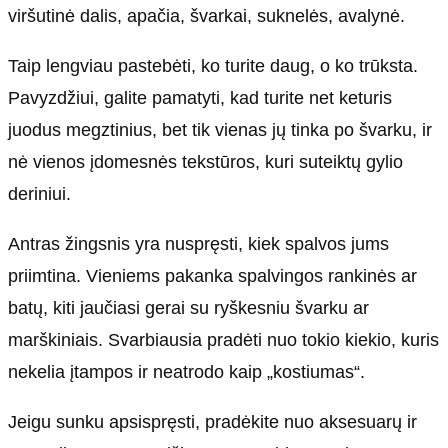
viršutinė dalis, apačia, švarkai, suknelės, avalynė.
Taip lengviau pastebėti, ko turite daug, o ko trūksta.
Pavyzdžiui, galite pamatyti, kad turite net keturis
juodus megztinius, bet tik vienas jų tinka po švarku, ir
nė vienos įdomesnės tekstūros, kuri suteiktų gylio
deriniui.
Antras žingsnis yra nuspręsti, kiek spalvos jums
priimtina. Vieniems pakanka spalvingos rankinės ar
batų, kiti jaučiasi gerai su ryškesniu švarku ar
marškiniais. Svarbiausia pradėti nuo tokio kiekio, kuris
nekelia įtampos ir neatrodo kaip „kostiumas“.
Jeigu sunku apsispręsti, pradėkite nuo aksesuarų ir