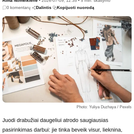
Rima Nomeikienė
•
2026-07-09, 12:35
•
5 min. skaitymo
Kultūra
Etikos politika
0 komentarų
Dalintis
Kopijuoti nuorodą
Sodas ir daržas
Klaidų taisymo politika
Sveikata ir grožis
Naudojimo sąlygos
Karjera
Privatumo politika
Psichologinė sveikata
Reklamos politika
Tvari mada
Slapukų politika
Redakcija
Apie mus
Autoriai
Kontaktai
Redakcinė politika
Photo: Yuliya Duzhaya / Pexels
Dirbtinis intelektas
Juodi drabužiai daugeliui atrodo saugiausias
pasirinkimas darbui: jie tinka beveik visur, lieknina,