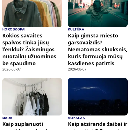
HOROSKOPAI
KULTŪRA
Kokios savaitės
Kaip gimsta miesto
spalvos tinka jūsų
garsovaizdis?
ženklui? Žaismingos
Nematomas sluoksnis,
nuotaikų užuominos
kuris formuoja mūsų
be spaudimo
kasdienes patirtis
2026-08-07
2026-08-07
MADA
MOKSLAS
Kaip suplanuoti
Kaip atsiranda žaibai ir