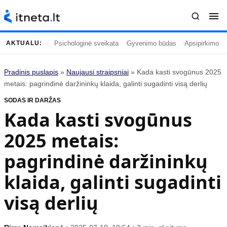
Psichologinė sveikata
Gyvenimo būdas
Apsipirkimo įp
AKTUALU:
Pradinis puslapis
»
Naujausi straipsniai
»
Kada kasti svogūnus 2025
Turinys
Temos
metais: pagrindinė daržininkų klaida, galinti sugadinti visą derlių
SODAS IR DARŽAS
Naujausi straipsniai
Horoskopai
Kada kasti svogūnus
Gyvenimas
Kulinarija
2025 metais:
Įdomybės
Technologijos
Mada
Gyvenimo būdas
pagrindinė daržininkų
Mokslas
Vasaros mada
klaida, galinti sugadinti
Namai ir interjeras
Tėvai ir vaikai
visą derlių
Populiaru
Informacija