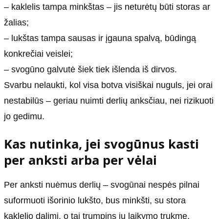
– kaklelis tampa minkštas – jis neturėtų būti storas ar
žalias;
– lukštas tampa sausas ir įgauna spalvą, būdingą
konkrečiai veislei;
– svogūno galvutė šiek tiek išlenda iš dirvos.
Svarbu nelaukti, kol visa botva visiškai nuguls, jei orai
nestabilūs – geriau nuimti derlių anksčiau, nei rizikuoti
jo gedimu.
Kas nutinka, jei svogūnus kasti
per anksti arba per vėlai
Per anksti nuėmus derlių – svogūnai nespės pilnai
suformuoti išorinio lukšto, bus minkšti, su stora
kaklelio dalimi, o tai trumpins jų laikymo trukmę.