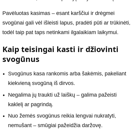
Pavėluotas kasimas – esant karščiui ir drėgmei
svogūnai gali vėl išleisti lapus, pradėti pūti ar trūkinėti,
todėl taip pat taps netinkami ilgalaikiam laikymui.
Kaip teisingai kasti ir džiovinti
svogūnus
Svogūnus kasa rankomis arba šakėmis, pakeliant
kiekvieną svogūną iš dirvos.
Negalima jų traukti už laiškų – galima pažeisti
kaklelį ar pagrindą.
Nuo žemės svogūnus reikia lengvai nukratyti,
nemušant – smūgiai pažeidžia daržovę.