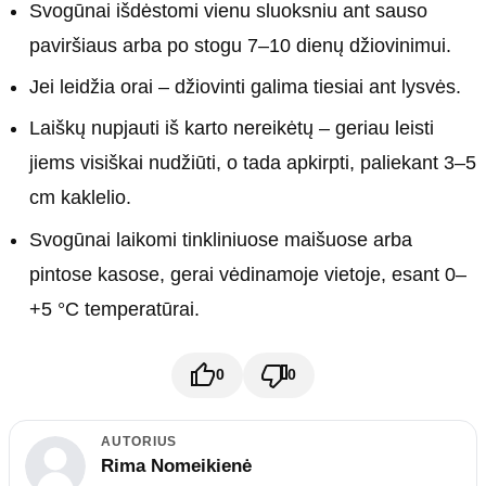
Svogūnai išdėstomi vienu sluoksniu ant sauso
paviršiaus arba po stogu 7–10 dienų džiovinimui.
Jei leidžia orai – džiovinti galima tiesiai ant lysvės.
Laiškų nupjauti iš karto nereikėtų – geriau leisti
jiems visiškai nudžiūti, o tada apkirpti, paliekant 3–5
cm kaklelio.
Svogūnai laikomi tinkliniuose maišuose arba
pintose kasose, gerai vėdinamoje vietoje, esant 0–
+5 °C temperatūrai.
0
0
AUTORIUS
Rima Nomeikienė