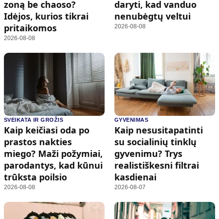
zoną be chaoso?
daryti, kad vanduo
Idėjos, kurios tikrai
nenubėgtų veltui
pritaikomos
2026-08-08
2026-08-08
SVEIKATA IR GROŽIS
GYVENIMAS
Kaip keičiasi oda po
Kaip nesusitapatinti
prastos nakties
su socialinių tinklų
miego? Maži požymiai,
gyvenimu? Trys
parodantys, kad kūnui
realistiškesni filtrai
trūksta poilsio
kasdienai
2026-08-08
2026-08-07