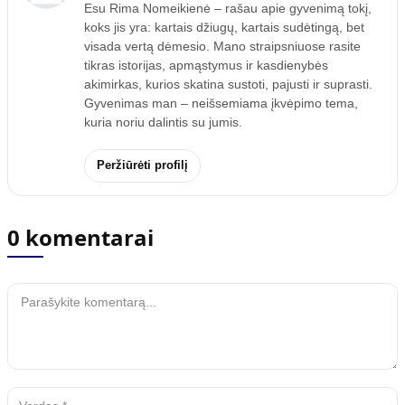
Esu Rima Nomeikienė – rašau apie gyvenimą tokį,
koks jis yra: kartais džiugų, kartais sudėtingą, bet
visada vertą dėmesio. Mano straipsniuose rasite
tikras istorijas, apmąstymus ir kasdienybės
akimirkas, kurios skatina sustoti, pajusti ir suprasti.
Gyvenimas man – neišsemiama įkvėpimo tema,
kuria noriu dalintis su jumis.
Peržiūrėti profilį
0 komentarai