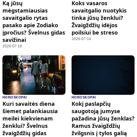
Ką jūsų
Koks vasaros
mėgstamiausias
savaitgalio nuotykis
savaitgalio rytas
tinka jūsų ženklui?
pasako apie Zodiako
Žvaigždžių idėjos
įpročius? Švelnus gidas
poilsiui be streso
savižinai
2026-07-14
2026-07-16
HOROSKOPAI
HOROSKOPAI
Kuri savaitės diena
Kokį paslapčių
šiemet palankiausia
saugotoją jumyse
meilei kiekvienam
pažadina jūsų ženklas?
ženklui? Švelnus
Ramus žvaigždžių
žvaigždžių gidas
žvilgsnis į tylos galią