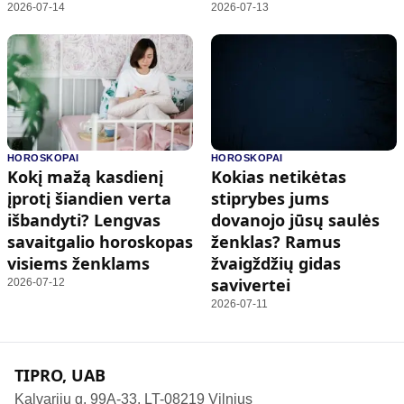
2026-07-14
2026-07-13
HOROSKOPAI
HOROSKOPAI
Kokį mažą kasdienį
Kokias netikėtas
įprotį šiandien verta
stiprybes jums
išbandyti? Lengvas
dovanojo jūsų saulės
savaitgalio horoskopas
ženklas? Ramus
visiems ženklams
žvaigždžių gidas
savivertei
2026-07-12
2026-07-11
TIPRO, UAB
Kalvarijų g. 99A-33, LT-08219 Vilnius