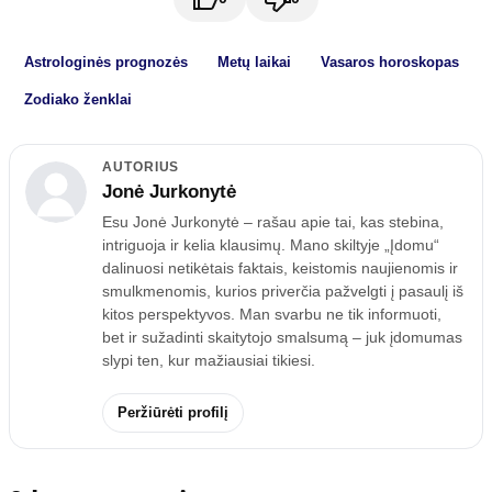
Astrologinės prognozės
Metų laikai
Vasaros horoskopas
Zodiako ženklai
AUTORIUS
Jonė Jurkonytė
Esu Jonė Jurkonytė – rašau apie tai, kas stebina,
intriguoja ir kelia klausimų. Mano skiltyje „Įdomu“
dalinuosi netikėtais faktais, keistomis naujienomis ir
smulkmenomis, kurios priverčia pažvelgti į pasaulį iš
kitos perspektyvos. Man svarbu ne tik informuoti,
bet ir sužadinti skaitytojo smalsumą – juk įdomumas
slypi ten, kur mažiausiai tikiesi.
Peržiūrėti profilį