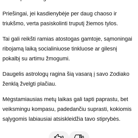
Priešingai, jei kasdienybėje per daug chaoso ir
triukšmo, verta pasiskolinti truputį žiemos tylos.
Tai gali reikšti ramias atostogas gamtoje, sąmoningai
ribojamą laiką socialiniuose tinkluose ar gilesnį
pokalbį su artimu žmogumi.
Daugelis astrologų ragina šią vasarą į savo Zodiako
ženklą žvelgti plačiau.
Mėgstamiausias metų laikas gali tapti paprastu, bet
veiksmingu kompasu, padedančiu suprasti, kokiomis
sąlygomis labiausiai atsiskleidžia tavo stiprybės.
0
0