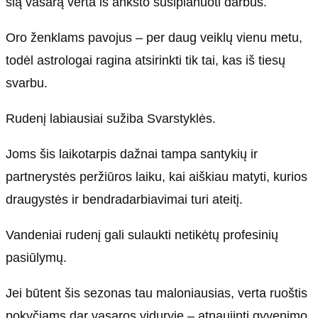
šią vasarą verta iš anksto susiplanuoti darbus.
Oro ženklams pavojus – per daug veiklų vienu metu,
todėl astrologai ragina atsirinkti tik tai, kas iš tiesų
svarbu.
Rudenį labiausiai sužiba Svarstyklės.
Joms šis laikotarpis dažnai tampa santykių ir
partnerystės peržiūros laiku, kai aiškiau matyti, kurios
draugystės ir bendradarbiavimai turi ateitį.
Vandeniai rudenį gali sulaukti netikėtų profesinių
pasiūlymų.
Jei būtent šis sezonas tau maloniausias, verta ruoštis
pokyčiams dar vasaros viduryje – atnaujinti gyvenimo