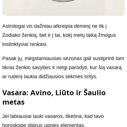
Astrologai vis dažniau atkreipia dėmesį ne tik į
Zodiako ženklą, bet ir į tai, kokį metų laiką žmogus
instinktyviai renkasi.
Pasak jų, mėgstamiausias sezonas gali sustiprinti tam
tikras ženklo savybes ir netgi parodyti, kur šią vasarą
ar rudenį laukia didžiausios sėkmės sritys.
Vasara: Avino, Liūto ir Šaulio
metas
Jei labiausiai lauki vasaros, tikėtina, kad tavo
horoskope stiprus ugnies elementas.