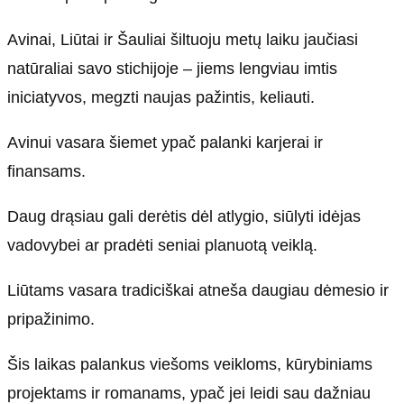
Avinai, Liūtai ir Šauliai šiltuoju metų laiku jaučiasi
natūraliai savo stichijoje – jiems lengviau imtis
iniciatyvos, megzti naujas pažintis, keliauti.
Avinui vasara šiemet ypač palanki karjerai ir
finansams.
Daug drąsiau gali derėtis dėl atlygio, siūlyti idėjas
vadovybei ar pradėti seniai planuotą veiklą.
Liūtams vasara tradiciškai atneša daugiau dėmesio ir
pripažinimo.
Šis laikas palankus viešoms veikloms, kūrybiniams
projektams ir romanams, ypač jei leidi sau dažniau