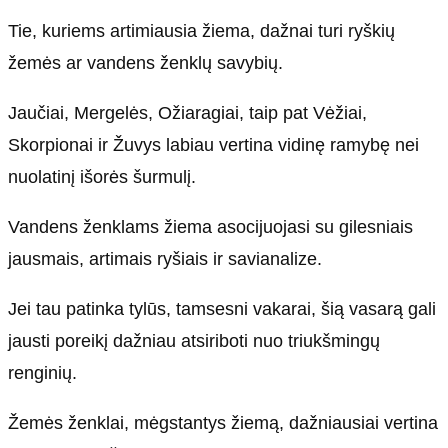
Tie, kuriems artimiausia žiema, dažnai turi ryškių
žemės ar vandens ženklų savybių.
Jaučiai, Mergelės, Ožiaragiai, taip pat Vėžiai,
Skorpionai ir Žuvys labiau vertina vidinę ramybę nei
nuolatinį išorės šurmulį.
Vandens ženklams žiema asocijuojasi su gilesniais
jausmais, artimais ryšiais ir savianalize.
Jei tau patinka tylūs, tamsesni vakarai, šią vasarą gali
jausti poreikį dažniau atsiriboti nuo triukšmingų
renginių.
Žemės ženklai, mėgstantys žiemą, dažniausiai vertina