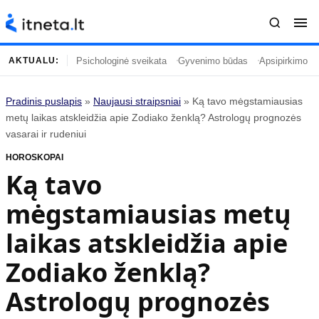
Psichologinė sveikata
Gyvenimo būdas
Apsipirkimo įp
AKTUALU:
Pradinis puslapis
»
Naujausi straipsniai
»
Ką tavo mėgstamiausias
Turinys
Temos
metų laikas atskleidžia apie Zodiako ženklą? Astrologų prognozės
vasarai ir rudeniui
Naujausi straipsniai
Horoskopai
HOROSKOPAI
Gyvenimas
Kulinarija
Ką tavo
Įdomybės
Technologijos
mėgstamiausias metų
Mada
Gyvenimo būdas
Mokslas
Vasaros mada
laikas atskleidžia apie
Namai ir interjeras
Tėvai ir vaikai
Zodiako ženklą?
Astrologų prognozės
Populiaru
Informacija