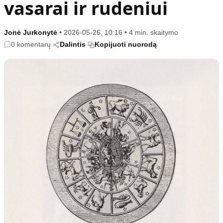
vasarai ir rudeniui
Kultūra
Etikos politika
Sodas ir daržas
Klaidų taisymo politika
Jonė Jurkonytė
•
2026-05-26, 10:16
•
4 min. skaitymo
Sveikata ir grožis
Naudojimo sąlygos
0 komentarų
Dalintis
Kopijuoti nuorodą
Karjera
Privatumo politika
Psichologinė sveikata
Reklamos politika
Tvari mada
Slapukų politika
Redakcija
Apie mus
Autoriai
Kontaktai
Redakcinė politika
Dirbtinis intelektas