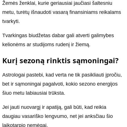
Žemės ženklai, kurie geriausiai jaučiasi šaltesniu
metu, turėtų išnaudoti vasarą finansiniams reikalams
tvarkyti.
Tvarkingas biudžetas dabar gali atverti galimybes
kelionėms ar studijoms rudenį ir žiemą.
Kurį sezoną rinktis sąmoningai?
Astrologai pastebi, kad verta ne tik pasikliauti įpročiu,
bet ir sąmoningai pagalvoti, kokio sezono energijos
šiuo metu labiausiai trūksta.
Jei jauti nuovargį ir apatiją, gali būti, kad reikia
daugiau vasariško lengvumo, net jei anksčiau šio
laikotarpio nemėgai.