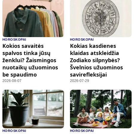
HOROSKOPAI
HOROSKOPAI
Kokios savaitės
Kokias kasdienes
spalvos tinka jūsų
klaidas atskleidžia
ženklui? Žaismingos
Zodiako silpnybės?
nuotaikų užuominos
Švelnios užuominos
be spaudimo
savirefleksijai
2026-08-07
2026-07-29
HOROSKOPAI
HOROSKOPAI