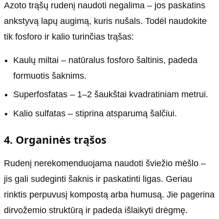
Azoto trąšų rudenį naudoti negalima – jos paskatins
ankstyvą lapų augimą, kuris nušals. Todėl naudokite
tik fosforo ir kalio turinčias trąšas:
Kaulų miltai – natūralus fosforo šaltinis, padeda
formuotis šaknims.
Superfosfatas – 1–2 šaukštai kvadratiniam metrui.
Kalio sulfatas – stiprina atsparumą šalčiui.
4. Organinės trąšos
Rudenį nerekomenduojama naudoti šviežio mėšlo –
jis gali sudeginti šaknis ir paskatinti ligas. Geriau
rinktis perpuvusį kompostą arba humusą. Jie pagerina
dirvožemio struktūrą ir padeda išlaikyti drėgmę.