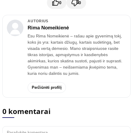
0
0
AUTORIUS
Rima Nomeikienė
Esu Rima Nomeikienė – rašau apie gyvenimą tokį,
koks jis yra: kartais džiugų, kartais sudėtingą, bet
visada vertą dėmesio. Mano straipsniuose rasite
tikras istorijas, apmąstymus ir kasdienybės
akimirkas, kurios skatina sustoti, pajusti ir suprasti.
Gyvenimas man – neišsemiama įkvėpimo tema,
kuria noriu dalintis su jumis.
Peržiūrėti profilį
0 komentarai