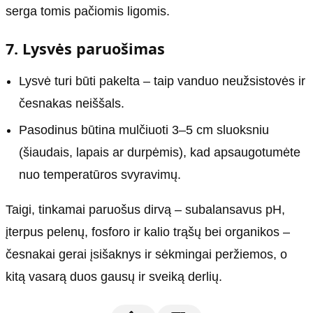
serga tomis pačiomis ligomis.
7. Lysvės paruošimas
Lysvė turi būti pakelta – taip vanduo neužsistovės ir
česnakas neiššals.
Pasodinus būtina mulčiuoti 3–5 cm sluoksniu
(šiaudais, lapais ar durpėmis), kad apsaugotumėte
nuo temperatūros svyravimų.
Taigi, tinkamai paruošus dirvą – subalansavus pH,
įterpus pelenų, fosforo ir kalio trąšų bei organikos –
česnakai gerai įsišaknys ir sėkmingai peržiemos, o
kitą vasarą duos gausų ir sveiką derlių.