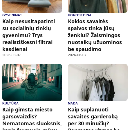
GYVENIMAS
HOROSKOPAI
Kaip nesusitapatinti
Kokios savaitės
su socialinių tinklų
spalvos tinka jūsų
gyvenimu? Trys
ženklui? Žaismingos
realistiškesni filtrai
nuotaikų užuominos
kasdienai
be spaudimo
2026-08-07
2026-08-07
KULTŪRA
MADA
Kaip gimsta miesto
Kaip suplanuoti
garsovaizdis?
savaitės garderobą
Nematomas sluoksnis,
per 30 minučių?