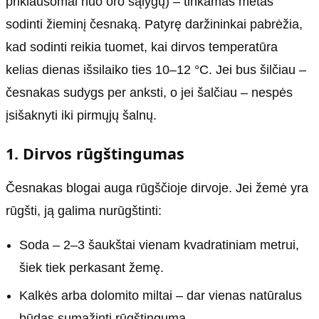
priklausomai nuo oro sąlygų) – tinkamas metas
sodinti žieminį česnaką. Patyrę daržininkai pabrėžia,
kad sodinti reikia tuomet, kai dirvos temperatūra
kelias dienas išsilaiko ties 10–12 °C. Jei bus šilčiau –
česnakas sudygs per anksti, o jei šalčiau – nespės
įsišaknyti iki pirmųjų šalnų.
1. Dirvos rūgštingumas
Česnakas blogai auga rūgščioje dirvoje. Jei žemė yra
rūgšti, ją galima nurūgštinti:
Soda – 2–3 šaukštai vienam kvadratiniam metrui,
šiek tiek perkasant žemę.
Kalkės arba dolomito miltai – dar vienas natūralus
būdas sumažinti rūgštingumą.