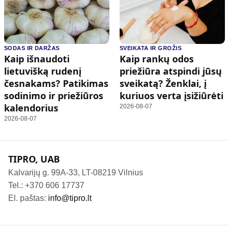
SODAS IR DARŽAS
SVEIKATA IR GROŽIS
Kaip išnaudoti
Kaip rankų odos
lietuvišką rudenį
priežiūra atspindi jūsų
česnakams? Patikimas
sveikatą? Ženklai, į
sodinimo ir priežiūros
kuriuos verta įsižiūrėti
kalendorius
2026-08-07
2026-08-07
TIPRO, UAB
Kalvarijų g. 99A-33, LT-08219 Vilnius
Tel.: +370 606 17737
El. paštas:
info@tipro.lt