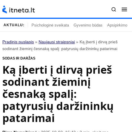
Psichologinė sveikata
Gyvenimo būdas
Apsipirkimo įp
AKTUALU:
Pradinis puslapis
»
Naujausi straipsniai
»
Ką įberti į dirvą prieš
Turinys
Temos
sodinant žieminį česnaką spalį: patyrusių daržininkų patarimai
SODAS IR DARŽAS
Naujausi straipsniai
Horoskopai
Ką įberti į dirvą prieš
Gyvenimas
Kulinarija
sodinant žieminį
Įdomybės
Technologijos
Mada
Gyvenimo būdas
česnaką spalį:
Mokslas
Vasaros mada
patyrusių daržininkų
Namai ir interjeras
Tėvai ir vaikai
patarimai
Populiaru
Informacija