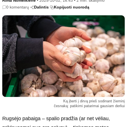
Rima Nomeikienė
•
2025-10-02, 16:43
•
2 min. skaitymo
Kultūra
Etikos politika
0 komentarų
Dalintis
Kopijuoti nuorodą
Sodas ir daržas
Klaidų taisymo politika
Sveikata ir grožis
Naudojimo sąlygos
Karjera
Privatumo politika
Psichologinė sveikata
Reklamos politika
Tvari mada
Slapukų politika
Redakcija
Apie mus
Autoriai
Kontaktai
Redakcinė politika
Ką įberti į dirvą prieš sodinant žieminį
česnaką: patikimi patarimai gausiam derliui
Dirbtinis intelektas
Rugsėjo pabaiga – spalio pradžia (ar net vėliau,