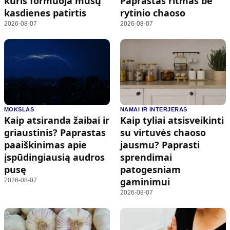
kuris formuoja mūsų
Paprastas ritmas be
kasdienes patirtis
rytinio chaoso
2026-08-07
2026-08-07
MOKSLAS
NAMAI IR INTERJERAS
Kaip atsiranda žaibai ir
Kaip tyliai atsisveikinti
griaustinis? Paprastas
su virtuvės chaoso
paaiškinimas apie
jausmu? Paprasti
įspūdingiausią audros
sprendimai
pusę
patogesniam
gaminimui
2026-08-07
2026-08-07