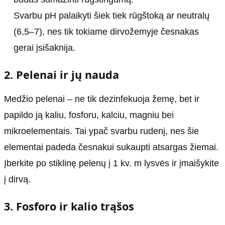
Svarbu pH palaikyti šiek tiek rūgštoką ar neutralų
(6,5–7), nes tik tokiame dirvožemyje česnakas
gerai įsišaknija.
2. Pelenai ir jų nauda
Medžio pelenai – ne tik dezinfekuoja žemę, bet ir
papildo ją kaliu, fosforu, kalciu, magniu bei
mikroelementais. Tai ypač svarbu rudenį, nes šie
elementai padeda česnakui sukaupti atsargas žiemai.
Įberkite po stiklinę pelenų į 1 kv. m lysvės ir įmaišykite
į dirvą.
3. Fosforo ir kalio trąšos