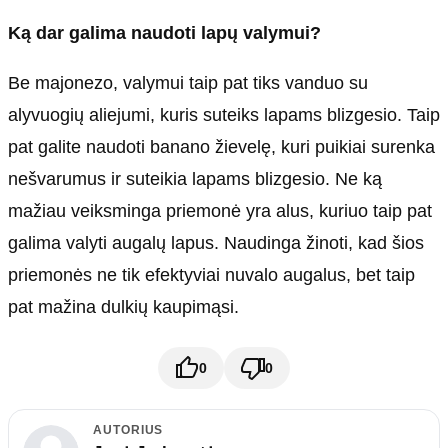
Ką dar galima naudoti lapų valymui?
Be majonezo, valymui taip pat tiks vanduo su
alyvuogių aliejumi, kuris suteiks lapams blizgesio. Taip
pat galite naudoti banano žievelę, kuri puikiai surenka
nešvarumus ir suteikia lapams blizgesio. Ne ką
mažiau veiksminga priemonė yra alus, kuriuo taip pat
galima valyti augalų lapus. Naudinga žinoti, kad šios
priemonės ne tik efektyviai nuvalo augalus, bet taip
pat mažina dulkių kaupimąsi.
0
0
AUTORIUS