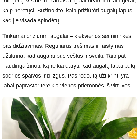
interjerą. Vis dėlto, kartais augalai neatrodo taip gerai,
kaip norėtųsi. Sužinokite, kaip prižiūrėti augalų lapus,
kad jie visada spindėtų.
Tinkamai prižiūrimi augalai – kiekvienos šeimininkės
pasididžiavimas. Reguliarus tręšimas ir laistymas
užtikrina, kad augalai bus vešlūs ir sveiki. Taip pat
naudinga žinoti, ką reikia daryti, kad augalų lapai būtų
sodrios spalvos ir blizgūs. Pasirodo, tą užtikrinti yra
labai paprasta: tereikia vienos priemonės iš virtuvės.