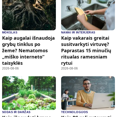
MOKSLAS
NAMAI IR INTERJERAS
Kaip augalai išnaudoja
Kaip vakarais greitai
grybų tinklus po
susitvarkyti virtuvę?
žeme? Nematomos
Paprastas 15 minučių
„miško interneto“
ritualas ramesniam
taisyklės
rytui
2026-08-06
2026-08-06
SODAS IR DARŽAS
TECHNOLOGIJOS