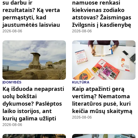
su darbu ir
namuose renkasi
rezultatais? Ką verta
kiekvienas zodiako
permąstyti, kad
atstovas? Žaismingas
jaustumėtės laisviau
žvilgsnis į kasdienybę
2026-08-06
2026-08-06
ĮDOMYBĖS
KULTŪRA
Ką išduoda nepaprasti
Kaip atpažinti gerą
uolų bokštai
vertimą? Nematoma
dykumose? Paslėptos
literatūros pusė, kuri
laiko istorijos, ant
keičia mūsų skaitymą
kurių galima užlipti
2026-08-06
2026-08-06