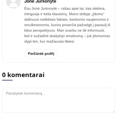
Jonė Jurkonytė
Esu Jonė Jurkonytė – rašau apie tai, kas stebina,
intriguoja ir kelia klausimų. Mano skiltyje „Įdomu“
dalinuosi netikėtais faktais, keistomis naujienomis ir
smulkmenomis, kurios priverčia pažvelgti į pasaulį iš
kitos perspektyvos. Man svarbu ne tik informuoti,
bet ir sužadinti skaitytojo smalsumą – juk įdomumas
slypi ten, kur mažiausiai tikiesi.
Peržiūrėti profilį
0 komentarai