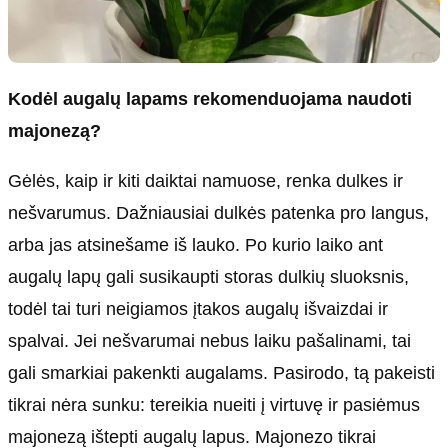
Kodėl augalų lapams rekomenduojama naudoti
majonezą?
Gėlės, kaip ir kiti daiktai namuose, renka dulkes ir
nešvarumus. Dažniausiai dulkės patenka pro langus,
arba jas atsinešame iš lauko. Po kurio laiko ant
augalų lapų gali susikaupti storas dulkių sluoksnis,
todėl tai turi neigiamos įtakos augalų išvaizdai ir
spalvai. Jei nešvarumai nebus laiku pašalinami, tai
gali smarkiai pakenkti augalams. Pasirodo, tą pakeisti
tikrai nėra sunku: tereikia nueiti į virtuvę ir pasiėmus
majonezą ištepti augalų lapus. Majonezo tikrai