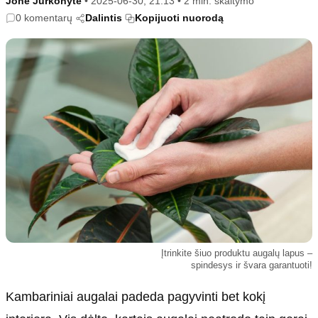
Jonė Jurkonytė
•
2025-06-30, 21:13
•
2 min. skaitymo
Kultūra
Etikos politika
0 komentarų
Dalintis
Kopijuoti nuorodą
Sodas ir daržas
Klaidų taisymo politika
Sveikata ir grožis
Naudojimo sąlygos
Karjera
Privatumo politika
Psichologinė sveikata
Reklamos politika
Tvari mada
Slapukų politika
Redakcija
Apie mus
Autoriai
Kontaktai
Redakcinė politika
Įtrinkite šiuo produktu augalų lapus –
spindesys ir švara garantuoti!
Dirbtinis intelektas
Kambariniai augalai padeda pagyvinti bet kokį