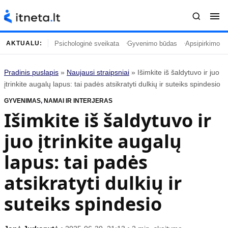
Psichologinė sveikata
Gyvenimo būdas
Apsipirkimo įp
AKTUALU:
Pradinis puslapis
»
Naujausi straipsniai
»
Išimkite iš šaldytuvo ir juo
Turinys
Temos
įtrinkite augalų lapus: tai padės atsikratyti dulkių ir suteiks spindesio
GYVENIMAS
Naujausi straipsniai
,
NAMAI IR INTERJERAS
Horoskopai
Išimkite iš šaldytuvo ir
Gyvenimas
Kulinarija
juo įtrinkite augalų
Įdomybės
Technologijos
Mada
Gyvenimo būdas
lapus: tai padės
Mokslas
Vasaros mada
atsikratyti dulkių ir
Namai ir interjeras
Tėvai ir vaikai
suteiks spindesio
Populiaru
Informacija