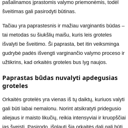
pašalinamos įprastomis valymo priemonėmis, todėl
šveitimas gali pasirodyti būtinas.
Tačiau yra paprastesnis ir mažiau varginantis būdas –
tai metodas su šiukšlių maišu, kuris leis groteles
išvalyti be šveitimo. Ši paprasta, bet itin veiksminga
gudrybė padės išvengti varginančio valymo proceso ir
užtikrins, kad orkaitės groteles bus lyg naujos.
Paprastas būdas nuvalyti apdegusias
groteles
Orkaitės grotelės yra vienas iš tų daiktų, kuriuos valyti
gali būti labai nemalonu. Norint atsikratyti pridegusio
aliejaus ir maisto likučių, reikia intensyviai ir kruopščiai
jas šveisti. Pasirodo, išplauti šią orkaitės dalį gali būti