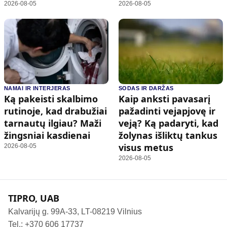
2026-08-05
2026-08-05
NAMAI IR INTERJERAS
SODAS IR DARŽAS
Ką pakeisti skalbimo
Kaip anksti pavasarį
rutinoje, kad drabužiai
pažadinti vejapjovę ir
tarnautų ilgiau? Maži
veją? Ką padaryti, kad
žingsniai kasdienai
žolynas išliktų tankus
visus metus
2026-08-05
2026-08-05
TIPRO, UAB
Kalvarijų g. 99A-33, LT-08219 Vilnius
Tel.: +370 606 17737