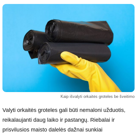
Kultūra
Etikos politika
Sodas ir daržas
Klaidų taisymo politika
Sveikata ir grožis
Naudojimo sąlygos
Karjera
Privatumo politika
Psichologinė sveikata
Reklamos politika
Tvari mada
Slapukų politika
Redakcija
Apie mus
Autoriai
Kaip išvalyti orkaitės groteles be šveitimo
Kontaktai
Redakcinė politika
Valyti orkaitės groteles gali būti nemaloni užduotis,
Dirbtinis intelektas
reikalaujanti daug laiko ir pastangų. Riebalai ir
prisvilusios maisto dalelės dažnai sunkiai