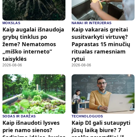
MOKSLAS
NAMAI IR INTERJERAS
Kaip augalai išnaudoja
Kaip vakarais greitai
grybų tinklus po
susitvarkyti virtuvę?
žeme? Nematomos
Paprastas 15 minučių
„miško interneto“
ritualas ramesniam
taisyklės
rytui
2026-08-06
2026-08-06
SODAS IR DARŽAS
TECHNOLOGIJOS
Kaip išnaudoti lysves
Kaip DI gali sutaupyti
prie namo sienos?
jūsų laiką biure? 7