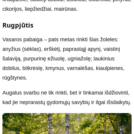
cikorijos, liepžiedžiai, mairūnas.
Rugpjūtis
Vasaros pabaiga – pats metas rinkti šias žoleles:
anyžius (sėklas), erškėtį, paprastąjį apynį, vaistinį
šalaviją, purpurinę ežiuolę, ugniažolę; laukinius
dobilus, bitkrėslę, kmynus, varnalėšas, kiaulpienes,
rūgštynes.
Augalus svarbu ne tik rinkti, bet ir tinkamai išdžiovinti,
kad jie neprarastų gydomųjų savybių ir ilgai išsilaikytų.