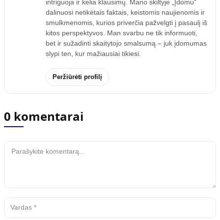
intriguoja ir kelia klausimų. Mano skiltyje „Įdomu“
dalinuosi netikėtais faktais, keistomis naujienomis ir
smulkmenomis, kurios priverčia pažvelgti į pasaulį iš
kitos perspektyvos. Man svarbu ne tik informuoti,
bet ir sužadinti skaitytojo smalsumą – juk įdomumas
slypi ten, kur mažiausiai tikiesi.
Peržiūrėti profilį
0 komentarai