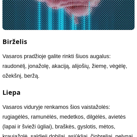
Birželis
Vasaros pradžioje galite rinkti šiuos augalus:
raudonėlį, jonažolę, akaciją, alijošių, žiemę, vėgėlę,
ožekšnį, beržą.
Liepa
Vasaros viduryje renkamos šios vaistažolės:
rugiagėlės, ramunėlės, medetkos, dilgėlės, avietės
(lapai ir švieži ūgliai), braškės, gyslotis, mėtos,
kraujažolė, saldieji dobilai, asiūkliai, čiobreliai, pelynai,