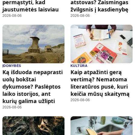
permąstyti, kad
atstovas? Žaismingas
jaustumėtės laisviau
žvilgsnis į kasdienybę
2026-08-06
2026-08-06
ĮDOMYBĖS
KULTŪRA
Ką išduoda nepaprasti
Kaip atpažinti gerą
uolų bokštai
vertimą? Nematoma
dykumose? Paslėptos
literatūros pusė, kuri
laiko istorijos, ant
keičia mūsų skaitymą
kurių galima užlipti
2026-08-06
2026-08-06