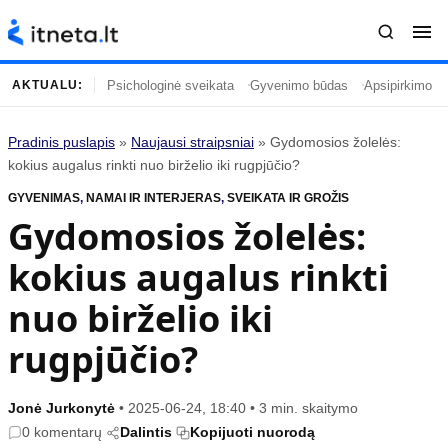
Psichologinė sveikata
Gyvenimo būdas
Apsipirkimo įp
AKTUALU:
Pradinis puslapis
»
Naujausi straipsniai
»
Gydomosios žolelės:
Turinys
Temos
kokius augalus rinkti nuo birželio iki rugpjūčio?
GYVENIMAS
Naujausi straipsniai
,
NAMAI IR INTERJERAS
,
SVEIKATA IR GROŽIS
Horoskopai
Gydomosios žolelės:
Gyvenimas
Kulinarija
kokius augalus rinkti
Įdomybės
Technologijos
Mada
Gyvenimo būdas
nuo birželio iki
Mokslas
Vasaros mada
rugpjūčio?
Namai ir interjeras
Tėvai ir vaikai
Jonė Jurkonytė
•
2025-06-24, 18:40
•
3 min. skaitymo
Populiaru
Informacija
0 komentarų
Dalintis
Kopijuoti nuorodą