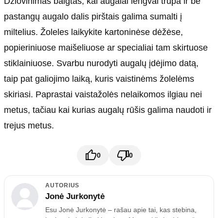
Džiovinimas baigtas, kai augalai lengvai trupa ir be
pastangų augalo dalis pirštais galima sumalti į
miltelius. Žoleles laikykite kartoninėse dėžėse,
popieriniuose maišeliuose ar specialiai tam skirtuose
stiklainiuose. Svarbu nurodyti augalų įdėjimo datą,
taip pat galiojimo laiką, kuris vaistinėms žolelėms
skiriasi. Paprastai vaistažolės nelaikomos ilgiau nei
metus, tačiau kai kurias augalų rūšis galima naudoti ir
trejus metus.
0
0
AUTORIUS
Jonė Jurkonytė
Esu Jonė Jurkonytė – rašau apie tai, kas stebina,