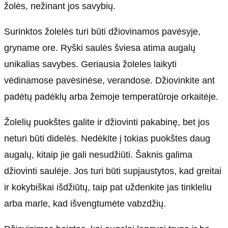
žolės, nežinant jos savybių.
Surinktos žolelės turi būti džiovinamos pavėsyje,
gryname ore. Ryški saulės šviesa atima augalų
unikalias savybes. Geriausia žoleles laikyti
vėdinamose pavėsinėse, verandose. Džiovinkite ant
padėtų padėklų arba žemoje temperatūroje orkaitėje.
Žolelių puokštes galite ir džiovinti pakabinę, bet jos
neturi būti didelės. Nedėkite į tokias puokštes daug
augalų, kitaip jie gali nesudžiūti. Šaknis galima
džiovinti saulėje. Jos turi būti supjaustytos, kad greitai
ir kokybiškai išdžiūtų, taip pat uždenkite jas tinkleliu
arba marle, kad išvengtumėte vabzdžių.