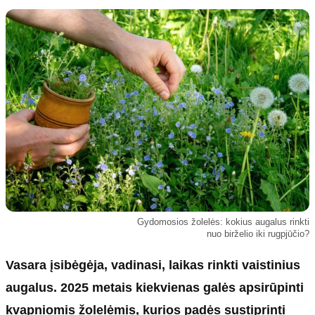
Kultūra
Etikos politika
Sodas ir daržas
Klaidų taisymo politika
Sveikata ir grožis
Naudojimo sąlygos
Karjera
Privatumo politika
Psichologinė sveikata
Reklamos politika
Tvari mada
Slapukų politika
Redakcija
Apie mus
Autoriai
Gydomosios žolelės: kokius augalus rinkti
Kontaktai
nuo birželio iki rugpjūčio?
Redakcinė politika
Vasara įsibėgėja, vadinasi, laikas rinkti vaistinius
Dirbtinis intelektas
augalus. 2025 metais kiekvienas galės apsirūpinti
kvapniomis žolelėmis, kurios padės sustiprinti