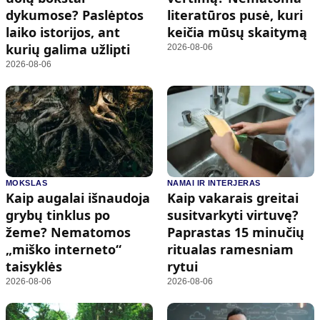
dykumose? Paslėptos
literatūros pusė, kuri
laiko istorijos, ant
keičia mūsų skaitymą
kurių galima užlipti
2026-08-06
2026-08-06
MOKSLAS
NAMAI IR INTERJERAS
Kaip augalai išnaudoja
Kaip vakarais greitai
grybų tinklus po
susitvarkyti virtuvę?
žeme? Nematomos
Paprastas 15 minučių
„miško interneto“
ritualas ramesniam
taisyklės
rytui
2026-08-06
2026-08-06