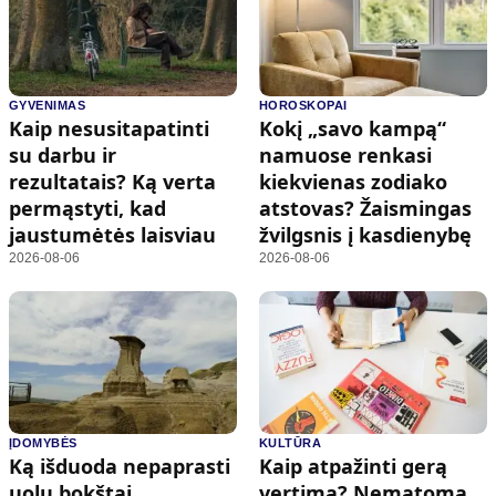
GYVENIMAS
HOROSKOPAI
Kaip nesusitapatinti
Kokį „savo kampą“
su darbu ir
namuose renkasi
rezultatais? Ką verta
kiekvienas zodiako
permąstyti, kad
atstovas? Žaismingas
jaustumėtės laisviau
žvilgsnis į kasdienybę
2026-08-06
2026-08-06
ĮDOMYBĖS
KULTŪRA
Ką išduoda nepaprasti
Kaip atpažinti gerą
uolų bokštai
vertimą? Nematoma