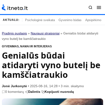
Psichologinė sveikata
Gyvenimo būdas
Apsipirkimo įp
AKTUALU:
Pradinis puslapis
»
Naujausi straipsniai
»
Genialūs būdai atidaryti
Turinys
Temos
vyno butelį be kamščiatraukio
GYVENIMAS
Naujausi straipsniai
,
NAMAI IR INTERJERAS
Horoskopai
Genialūs būdai
Gyvenimas
Kulinarija
atidaryti vyno butelį be
Įdomybės
Technologijos
Mada
Gyvenimo būdas
kamščiatraukio
Mokslas
Vasaros mada
Namai ir interjeras
Tėvai ir vaikai
Jonė Jurkonytė
•
2025-08-16, 14:28
•
3 min. skaitymo
0 komentarų
Dalintis
Kopijuoti nuorodą
Populiaru
Informacija