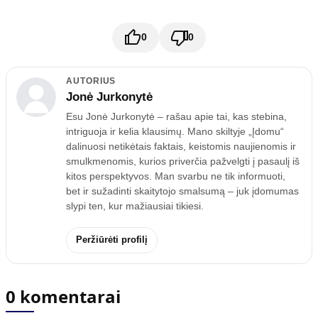
0
0
AUTORIUS
Jonė Jurkonytė
Esu Jonė Jurkonytė – rašau apie tai, kas stebina,
intriguoja ir kelia klausimų. Mano skiltyje „Įdomu“
dalinuosi netikėtais faktais, keistomis naujienomis ir
smulkmenomis, kurios priverčia pažvelgti į pasaulį iš
kitos perspektyvos. Man svarbu ne tik informuoti,
bet ir sužadinti skaitytojo smalsumą – juk įdomumas
slypi ten, kur mažiausiai tikiesi.
Peržiūrėti profilį
0 komentarai