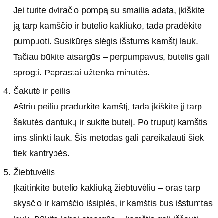
Jei turite dviračio pompą su smailia adata, įkiškite
ją tarp kamščio ir butelio kakliuko, tada pradėkite
pumpuoti. Susikūręs slėgis išstums kamštį lauk.
Tačiau būkite atsargūs – perpumpavus, butelis gali
sprogti. Paprastai užtenka minutės.
Šakutė ir peilis
Aštriu peiliu pradurkite kamštį, tada įkiškite jį tarp
šakutės dantukų ir sukite butelį. Po truputį kamštis
ims slinkti lauk. Šis metodas gali pareikalauti šiek
tiek kantrybės.
Žiebtuvėlis
Įkaitinkite butelio kakliuką žiebtuvėliu – oras tarp
skysčio ir kamščio išsiplės, ir kamštis bus išstumtas