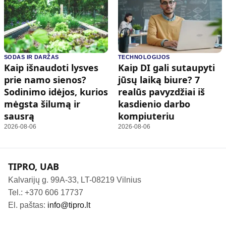
SODAS IR DARŽAS
TECHNOLOGIJOS
Kaip išnaudoti lysves
Kaip DI gali sutaupyti
prie namo sienos?
jūsų laiką biure? 7
Sodinimo idėjos, kurios
realūs pavyzdžiai iš
mėgsta šilumą ir
kasdienio darbo
sausrą
kompiuteriu
2026-08-06
2026-08-06
TIPRO, UAB
Kalvarijų g. 99A-33, LT-08219 Vilnius
Tel.: +370 606 17737
El. paštas:
info@tipro.lt