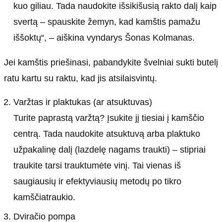
kuo giliau. Tada naudokite išsikišusią rakto dalį kaip
svertą – spauskite žemyn, kad kamštis pamažu
iššoktų“, – aiškina vyndarys Šonas Kolmanas.
Jei kamštis priešinasi, pabandykite švelniai sukti butelį
ratu kartu su raktu, kad jis atsilaisvintų.
Varžtas ir plaktukas (ar atsuktuvas)
Turite paprastą varžtą? Įsukite jį tiesiai į kamščio
centrą. Tada naudokite atsuktuvą arba plaktuko
užpakalinę dalį (lazdelę nagams traukti) – stipriai
traukite tarsi trauktumėte vinį. Tai vienas iš
saugiausių ir efektyviausių metodų po tikro
kamščiatraukio.
Dviračio pompa