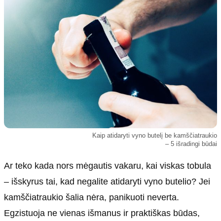
Kultūra
Etikos politika
Sodas ir daržas
Klaidų taisymo politika
Sveikata ir grožis
Naudojimo sąlygos
Karjera
Privatumo politika
Psichologinė sveikata
Reklamos politika
Tvari mada
Slapukų politika
Redakcija
Apie mus
Kaip atidaryti vyno butelį be kamščiatraukio
– 5 išradingi būdai
Autoriai
Kontaktai
Ar teko kada nors mėgautis vakaru, kai viskas tobula
Redakcinė politika
– išskyrus tai, kad negalite atidaryti vyno butelio? Jei
Dirbtinis intelektas
kamščiatraukio šalia nėra, panikuoti neverta.
Egzistuoja ne vienas išmanus ir praktiškas būdas,