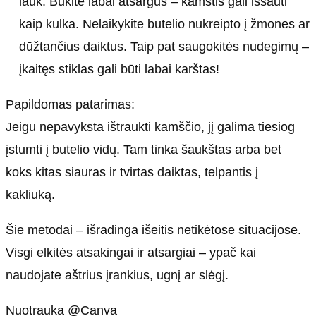
lauk. Būkite labai atsargūs – kamštis gali iššauti
kaip kulka. Nelaikykite butelio nukreipto į žmones ar
dūžtančius daiktus. Taip pat saugokitės nudegimų –
įkaitęs stiklas gali būti labai karštas!
Papildomas patarimas:
Jeigu nepavyksta ištraukti kamščio, jį galima tiesiog
įstumti į butelio vidų. Tam tinka šaukštas arba bet
koks kitas siauras ir tvirtas daiktas, telpantis į
kakliuką.
Šie metodai – išradinga išeitis netikėtose situacijose.
Visgi elkitės atsakingai ir atsargiai – ypač kai
naudojate aštrius įrankius, ugnį ar slėgį.
Nuotrauka @Canva