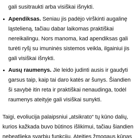
gali susitraukti arba visiškai išnykti.
Apendiksas.
Seniau jis padėjo virškinti augalinę
ląstelieną, tačiau dabar laikomas praktiškai
nereikalingu. Nors manoma, kad apendiksas gali
turėti ryšį su imuninės sistemos veikla, ilgainiui jis
gali visiškai išnykti.
Ausų raumenys.
Jie leido judinti ausis ir gaudyti
garsus taip, kaip tai daro katės ar šunys. Šiandien
ši savybė itin reta ir praktiškai nenaudinga, todėl
raumenys ateityje gali visiškai sunykti.
Taigi, evoliucija palaipsniui „atsikrato“ tų kūno dalių,
kurios kažkada buvo būtinos išlikimui, tačiau šiandien
nebeatlieka svarbių funkcijų. Ateities žmogaus kūnas