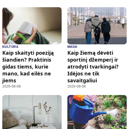
KULTŪRA
MADA
Kaip skaityti poeziją
Kaip žiemą dėvėti
šiandien? Praktinis
sportinį džemperį ir
gidas tiems, kurie
atrodyti tvarkingai?
mano, kad eilės ne
Idėjos ne tik
jiems
savaitgaliui
2026-08-08
2026-08-08