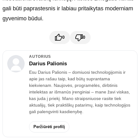
gali būti paprastesnis ir labiau pritaikytas moderniam
gyvenimo būdui.
0
0
AUTORIUS
Darius Palionis
Esu Darius Palionis – domiuosi technologijomis ir
apie jas rašau taip, kad būtų suprantama
kiekvienam. Naujovės, programėlės, dirbtinis
intelektas ar išmanūs įrenginiai – mane žavi viskas,
kas juda į priekį. Mano straipsniuose rasite tiek
aktualijų, tiek praktiškų patarimų, kaip technologijos
gali palengvinti kasdienybę.
Peržiūrėti profilį