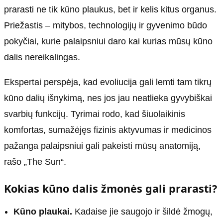
prarasti ne tik kūno plaukus, bet ir kelis kitus organus.
Priežastis – mitybos, technologijų ir gyvenimo būdo
pokyčiai, kurie palaipsniui daro kai kurias mūsų kūno
dalis nereikalingas.
Ekspertai perspėja, kad evoliucija gali lemti tam tikrų
kūno dalių išnykimą, nes jos jau neatlieka gyvybiškai
svarbių funkcijų. Tyrimai rodo, kad šiuolaikinis
komfortas, sumažėjęs fizinis aktyvumas ir medicinos
pažanga palaipsniui gali pakeisti mūsų anatomiją,
rašo „The Sun“.
Kokias kūno dalis žmonės gali prarasti?
Kūno plaukai.
Kadaise jie saugojo ir šildė žmogų,