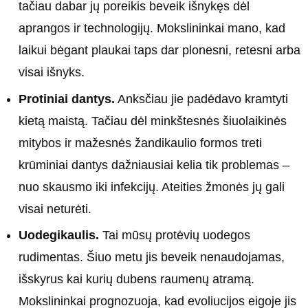
tačiau dabar jų poreikis beveik išnykęs dėl
aprangos ir technologijų. Mokslininkai mano, kad
laikui bėgant plaukai taps dar plonesni, retesni arba
visai išnyks.
Protiniai dantys.
Anksčiau jie padėdavo kramtyti
kietą maistą. Tačiau dėl minkštesnės šiuolaikinės
mitybos ir mažesnės žandikaulio formos treti
krūminiai dantys dažniausiai kelia tik problemas –
nuo skausmo iki infekcijų. Ateities žmonės jų gali
visai neturėti.
Uodegikaulis.
Tai mūsų protėvių uodegos
rudimentas. Šiuo metu jis beveik nenaudojamas,
išskyrus kai kurių dubens raumenų atramą.
Mokslininkai prognozuoja, kad evoliucijos eigoje jis