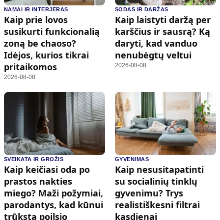
NAMAI IR INTERJERAS
SODAS IR DARŽAS
Kaip prie lovos
Kaip laistyti daržą per
susikurti funkcionalią
karščius ir sausrą? Ką
zoną be chaoso?
daryti, kad vanduo
Idėjos, kurios tikrai
nenubėgtų veltui
pritaikomos
2026-08-08
2026-08-08
SVEIKATA IR GROŽIS
GYVENIMAS
Kaip keičiasi oda po
Kaip nesusitapatinti
prastos nakties
su socialinių tinklų
miego? Maži požymiai,
gyvenimu? Trys
parodantys, kad kūnui
realistiškesni filtrai
trūksta poilsio
kasdienai