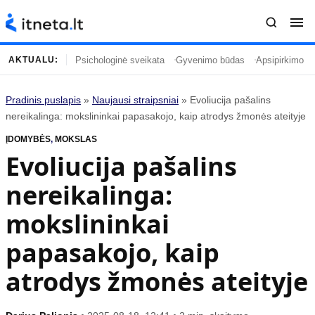
Psichologinė sveikata
Gyvenimo būdas
Apsipirkimo įp
AKTUALU:
Pradinis puslapis
»
Naujausi straipsniai
»
Evoliucija pašalins
Turinys
Temos
nereikalinga: mokslininkai papasakojo, kaip atrodys žmonės ateityje
ĮDOMYBĖS
Naujausi straipsniai
,
MOKSLAS
Horoskopai
Evoliucija pašalins
Gyvenimas
Kulinarija
nereikalinga:
Įdomybės
Technologijos
Mada
Gyvenimo būdas
mokslininkai
Mokslas
Vasaros mada
papasakojo, kaip
Namai ir interjeras
Tėvai ir vaikai
atrodys žmonės ateityje
Populiaru
Informacija