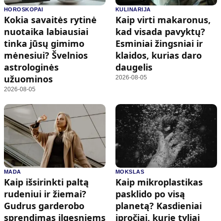
HOROSKOPAI
KULINARIJA
Kokia savaitės rytinė
Kaip virti makaronus,
nuotaika labiausiai
kad visada pavyktų?
tinka jūsų gimimo
Esminiai žingsniai ir
mėnesiui? Švelnios
klaidos, kurias daro
astrologinės
daugelis
užuominos
2026-08-05
2026-08-05
MADA
MOKSLAS
Kaip išsirinkti paltą
Kaip mikroplastikas
rudeniui ir žiemai?
pasklido po visą
Gudrus garderobo
planetą? Kasdieniai
sprendimas ilgesniems
įpročiai, kurie tyliai