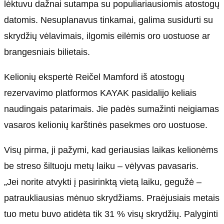
lėktuvu dažnai sutampa su populiariausiomis atostogų
datomis. Nesuplanavus tinkamai, galima susidurti su
skrydžių vėlavimais, ilgomis eilėmis oro uostuose ar
brangesniais bilietais.
Kelionių ekspertė Reičel Mamford iš atostogų
rezervavimo platformos KAYAK pasidalijo keliais
naudingais patarimais. Jie padės sumažinti neigiamas
vasaros kelionių karštinės pasekmes oro uostuose.
Visų pirma, ji pažymi, kad geriausias laikas kelionėms
be streso šiltuoju metų laiku – vėlyvas pavasaris.
„Jei norite atvykti į pasirinktą vietą laiku, gegužė –
patraukliausias mėnuo skrydžiams. Praėjusiais metais
tuo metu buvo atidėta tik 31 % visų skrydžių. Palyginti