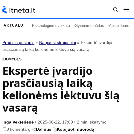
Psichologinė sveikata
Gyvenimo būdas
Apsipirkimo įp
AKTUALU:
Pradinis puslapis
»
Naujausi straipsniai
»
Ekspertė įvardijo
Turinys
Temos
prasčiausią laiką kelionėms lėktuvu šią vasarą
ĮDOMYBĖS
Naujausi straipsniai
Horoskopai
Ekspertė įvardijo
Gyvenimas
Kulinarija
prasčiausią laiką
Įdomybės
Technologijos
Mada
Gyvenimo būdas
kelionėms lėktuvu šią
Mokslas
Vasaros mada
vasarą
Namai ir interjeras
Tėvai ir vaikai
Inga Vekterienė
•
2025-06-22, 17:00
•
2 min. skaitymo
Populiaru
Informacija
0 komentarų
Dalintis
Kopijuoti nuorodą