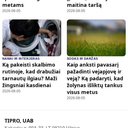
metams
maitina taršą
2026-08-05
2026-08-05
NAMAI IR INTERJERAS
SODAS IR DARŽAS
Ką pakeisti skalbimo
Kaip anksti pavasarį
rutinoje, kad drabužiai
pažadinti vejapjovę ir
tarnautų ilgiau? Maži
veją? Ką padaryti, kad
žingsniai kasdienai
žolynas išliktų tankus
visus metus
2026-08-05
2026-08-05
TIPRO, UAB