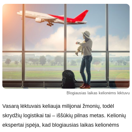
Kultūra
Etikos politika
Sodas ir daržas
Klaidų taisymo politika
Sveikata ir grožis
Naudojimo sąlygos
Karjera
Privatumo politika
Psichologinė sveikata
Reklamos politika
Tvari mada
Slapukų politika
Redakcija
Apie mus
Autoriai
Blogiausias laikas kelionėms lėktuvu
Kontaktai
Redakcinė politika
Vasarą lėktuvais keliauja milijonai žmonių, todėl
Dirbtinis intelektas
skrydžių logistikai tai – iššūkių pilnas metas. Kelionių
ekspertai įspėja, kad blogiausias laikas kelionėms