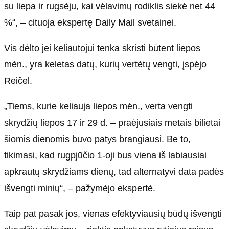
su liepa ir rugsėju, kai vėlavimų rodiklis siekė net 44
%“, – cituoja ekspertę Daily Mail svetainei.
Vis dėlto jei keliautojui tenka skristi būtent liepos
mėn., yra keletas datų, kurių vertėtų vengti, įspėjo
Reičel.
„Tiems, kurie keliauja liepos mėn., verta vengti
skrydžių liepos 17 ir 29 d. – praėjusiais metais bilietai
šiomis dienomis buvo patys brangiausi. Be to,
tikimasi, kad rugpjūčio 1-oji bus viena iš labiausiai
apkrautų skrydžiams dienų, tad alternatyvi data padės
išvengti minių“, – pažymėjo ekspertė.
Taip pat pasak jos, vienas efektyviausių būdų išvengti