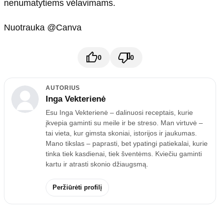
nenumatytiems vėlavimams.
Nuotrauka @Canva
0
0
AUTORIUS
Inga Vekterienė
Esu Inga Vekterienė – dalinuosi receptais, kurie
įkvepia gaminti su meile ir be streso. Man virtuvė –
tai vieta, kur gimsta skoniai, istorijos ir jaukumas.
Mano tikslas – paprasti, bet ypatingi patiekalai, kurie
tinka tiek kasdienai, tiek šventėms. Kviečiu gaminti
kartu ir atrasti skonio džiaugsmą.
Peržiūrėti profilį