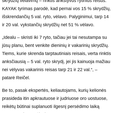
skrydžių vėlavimų – rinktis ankstyvus rytinius reisus.
KAYAK tyrimas parodė, kad pernai vos 15 % skrydžių,
išskrendančių 5 val. ryto, vėlavo. Palyginimui, tarp 14
ir 20 val. vykstančių skrydžių net 51 % vėlavo.
„Idealu – skristi iki 7 ryto, tačiau jei tai nesutampa su
jūsų planu, bent venkite dieninių ir vakarinių skrydžių.
Tiems, kurie skrenda tarptautiniais reisais, verta rinktis
anksčiausią – 5 val. ryto skrydį, jei jis kainuoja mažiau
nei vėlyvas vakarinis reisas tarp 21 ir 22 val.“, –
patarė Reičel.
Be to, pasak ekspertės, keliautojams, kurių kelionės
prasideda itin apkrautuose ir judriuose oro uostuose,
reikėtų būtinai suplanuoti ilgesnį persėdimo laiką