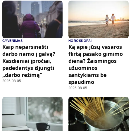
GYVENIMAS
HOROSKOPAI
Kaip neparsinešti
Ką apie jūsų vasaros
darbo namo į galvą?
flirtą pasako gimimo
Kasdieniai įpročiai,
diena? Žaismingos
padedantys išjungti
užuominos
„darbo režimą“
santykiams be
spaudimo
2026-08-05
2026-08-05