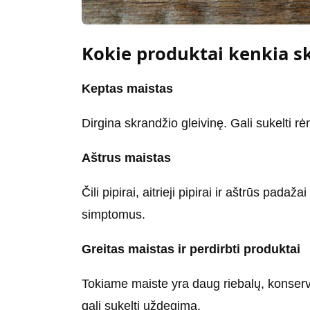
Kokie produktai kenkia sk
Keptas maistas
Dirgina skrandžio gleivinę. Gali sukelti 
Aštrus maistas
Čili pipirai, aitrieji pipirai ir aštrūs padaž
simptomus.
Greitas maistas ir perdirbti produktai
Tokiame maiste yra daug riebalų, konservan
gali sukelti uždegimą.