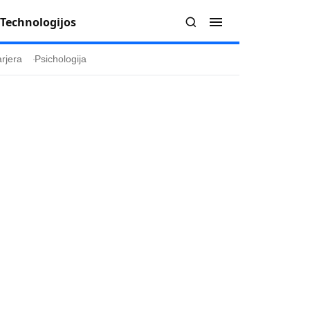
Technologijos
rjera
Psichologija
Redakcija
Apie mus
politika
Autoriai
ygos
Kontaktai
ika
Redakcinė politika
ika
Dirbtinis intelektas
a