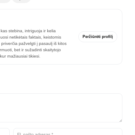
as stebina, intriguoja ir kelia
Peržiūrėti profilį
uosi netikėtais faktais, keistomis
riverčia pažvelgti į pasaulį iš kitos
uoti, bet ir sužadinti skaitytojo
ur mažiausiai tikiesi.