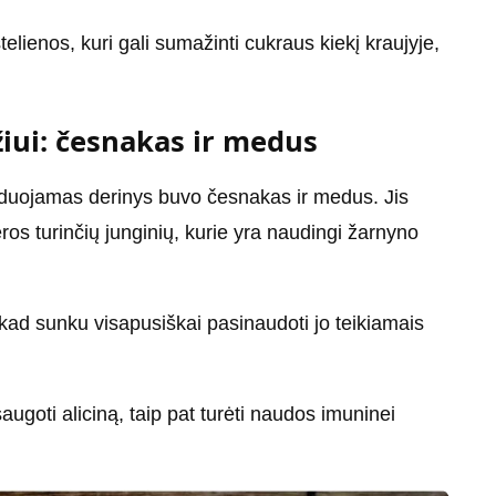
stelienos, kuri gali sumažinti cukraus kiekį kraujyje,
iui: česnakas ir medus
duojamas derinys buvo česnakas ir medus. Jis
ros turinčių junginių, kurie yra naudingi žarnyno
a, kad sunku visapusiškai pasinaudoti jo teikiamais
augoti aliciną, taip pat turėti naudos imuninei