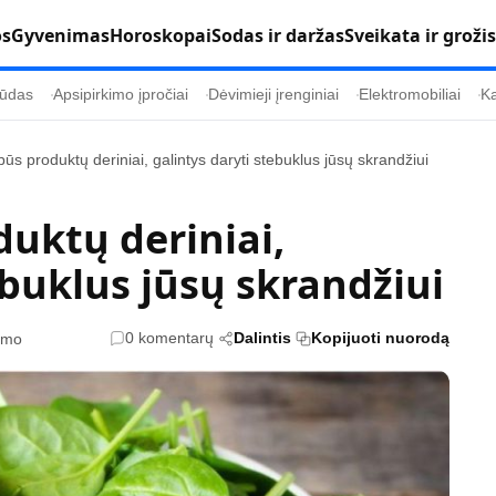
os
Gyvenimas
Horoskopai
Sodas ir daržas
Sveikata ir grožis
ūdas
Apsipirkimo įpročiai
Dėvimieji įrenginiai
Elektromobiliai
Ka
ūs produktų deriniai, galintys daryti stebuklus jūsų skrandžiui
Populiaru
Informacija
uktų deriniai,
Kultūra
Etikos politika
ebuklus jūsų skrandžiui
Sodas ir daržas
Klaidų taisymo 
Sveikata ir grožis
Naudojimo sąl
0 komentarų
Dalintis
Kopijuoti nuorodą
tymo
s
Karjera
Privatumo polit
Psichologinė sveikata
Reklamos polit
Tvari mada
Slapukų politik