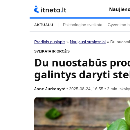
Naujien
Psichologinė sveikata
Gyvenimo b
AKTUALU:
Pradinis puslapis
»
Naujausi straipsniai
»
Du nuostab
Turinys
Temos
SVEIKATA IR GROŽIS
Du nuostabūs prod
Naujausi straipsniai
Horoskopai
galintys daryti st
Gyvenimas
Kulinarija
Įdomybės
Technologijos
Jonė Jurkonytė
•
2025-08-24, 16:55
•
2 min. skai
Mada
Gyvenimo būda
Mokslas
Vasaros mada
Namai ir interjeras
Tėvai ir vaikai