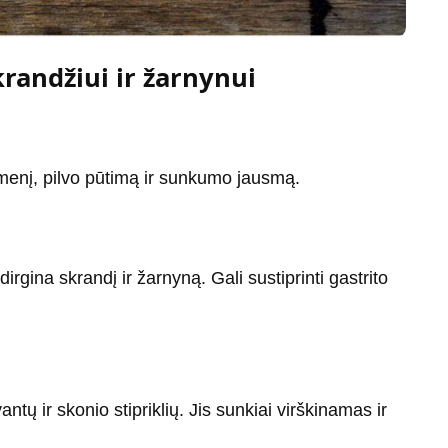
randžiui ir žarnynui
rėmenį, pilvo pūtimą ir sunkumo jausmą.
ai dirgina skrandį ir žarnyną. Gali sustiprinti gastrito
tų ir skonio stipriklių. Jis sunkiai virškinamas ir