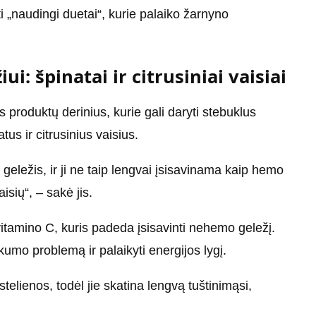
ti „naudingi duetai“, kurie palaiko žarnyno
i: špinatai ir citrusiniai vaisiai
 produktų derinius, kurie gali daryti stebuklus
us ir citrusinius vaisius.
eležis, ir ji ne taip lengvai įsisavinama kaip hemo
isių“, – sakė jis.
ri vitamino C, kuris padeda įsisavinti nehemo geležį.
ūkumo problemą ir palaikyti energijos lygį.
telienos, todėl jie skatina lengvą tuštinimąsi,