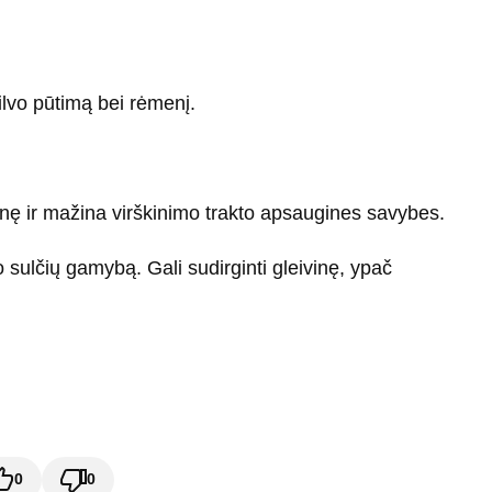
ilvo pūtimą bei rėmenį.
inę ir mažina virškinimo trakto apsaugines savybes.
 sulčių gamybą. Gali sudirginti gleivinę, ypač
0
0