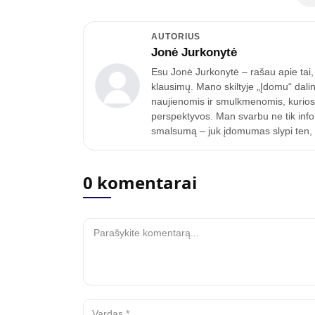
AUTORIUS
Jonė Jurkonytė
Esu Jonė Jurkonytė – rašau apie tai, k
klausimų. Mano skiltyje „Įdomu“ dalin
naujienomis ir smulkmenomis, kurios p
perspektyvos. Man svarbu ne tik inform
smalsumą – juk įdomumas slypi ten, k
0 komentarai