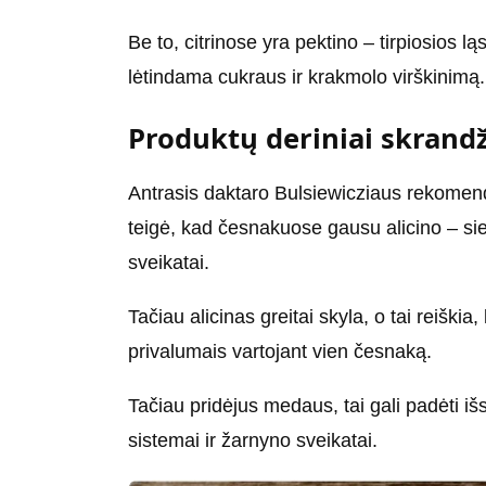
Be to, citrinose yra pektino – tirpiosios lą
lėtindama cukraus ir krakmolo virškinimą.
Produktų deriniai skrandž
Antrasis daktaro Bulsiewicziaus rekomen
teigė, kad česnakuose gausu alicino – sie
sveikatai.
Tačiau alicinas greitai skyla, o tai reiški
privalumais vartojant vien česnaką.
Tačiau pridėjus medaus, tai gali padėti išs
sistemai ir žarnyno sveikatai.