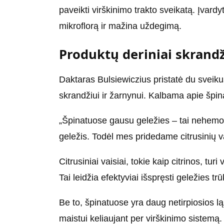
paveikti virškinimo trakto sveikatą. Įvardy
mikroflorą ir mažina uždegimą.
Produktų deriniai skrandžiu
Daktaras Bulsiewiczius pristatė du sveikus
skrandžiui ir žarnynui. Kalbama apie špinat
„Špinatuose gausu geležies – tai nehemo g
geležis. Todėl mes pridedame citrusinių va
Citrusiniai vaisiai, tokie kaip citrinos, tu
Tai leidžia efektyviai išspręsti geležies tr
Be to, špinatuose yra daug netirpiosios ląs
maistui keliaujant per virškinimo sistemą.