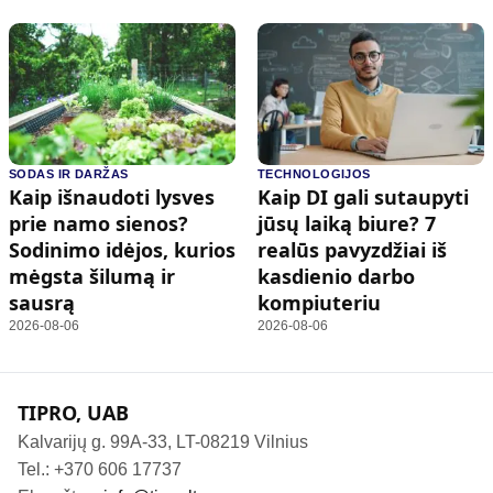
SODAS IR DARŽAS
TECHNOLOGIJOS
Kaip išnaudoti lysves
Kaip DI gali sutaupyti
prie namo sienos?
jūsų laiką biure? 7
Sodinimo idėjos, kurios
realūs pavyzdžiai iš
mėgsta šilumą ir
kasdienio darbo
sausrą
kompiuteriu
2026-08-06
2026-08-06
TIPRO, UAB
Kalvarijų g. 99A-33, LT-08219 Vilnius
Tel.: +370 606 17737