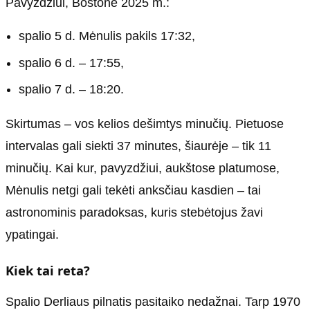
Pavyzdžiui, Bostone 2025 m.:
spalio 5 d. Mėnulis pakils 17:32,
spalio 6 d. – 17:55,
spalio 7 d. – 18:20.
Skirtumas – vos kelios dešimtys minučių. Pietuose
intervalas gali siekti 37 minutes, šiaurėje – tik 11
minučių. Kai kur, pavyzdžiui, aukštose platumose,
Mėnulis netgi gali tekėti anksčiau kasdien – tai
astronominis paradoksas, kuris stebėtojus žavi
ypatingai.
Kiek tai reta?
Spalio Derliaus pilnatis pasitaiko nedažnai. Tarp 1970