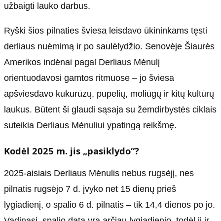
užbaigti lauko darbus.
Ryški šios pilnaties šviesa leisdavo ūkininkams tęsti
derliaus nuėmimą ir po saulėlydžio. Senovėje Šiaurės
Amerikos indėnai pagal Derliaus Mėnulį
orientuodavosi gamtos ritmuose – jo šviesa
apšviesdavo kukurūzų, pupelių, moliūgų ir kitų kultūrų
laukus. Būtent ši glaudi sąsaja su žemdirbystės ciklais
suteikia Derliaus Mėnuliui ypatingą reikšmę.
Kodėl 2025 m. jis „pasiklydo“?
2025-aisiais Derliaus Mėnulis nebus rugsėjį, nes
pilnatis rugsėjo 7 d. įvyko net 15 dienų prieš
lygiadienį, o spalio 6 d. pilnatis – tik 14,4 dienos po jo.
Vadinasi, spalio data yra arčiau lygiadienio, todėl ji ir