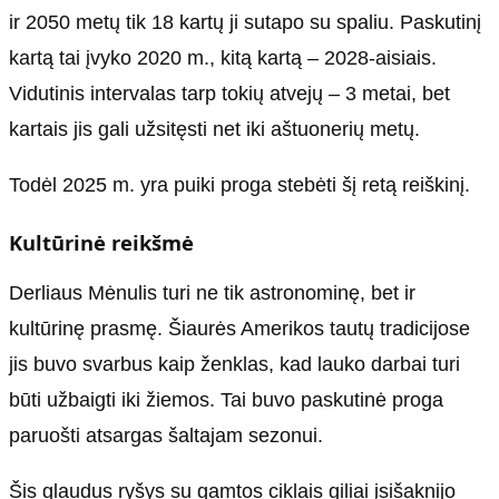
ir 2050 metų tik 18 kartų ji sutapo su spaliu. Paskutinį
kartą tai įvyko 2020 m., kitą kartą – 2028-aisiais.
Vidutinis intervalas tarp tokių atvejų – 3 metai, bet
kartais jis gali užsitęsti net iki aštuonerių metų.
Todėl 2025 m. yra puiki proga stebėti šį retą reiškinį.
Kultūrinė reikšmė
Derliaus Mėnulis turi ne tik astronominę, bet ir
kultūrinę prasmę. Šiaurės Amerikos tautų tradicijose
jis buvo svarbus kaip ženklas, kad lauko darbai turi
būti užbaigti iki žiemos. Tai buvo paskutinė proga
paruošti atsargas šaltajam sezonui.
Šis glaudus ryšys su gamtos ciklais giliai įsišaknijo