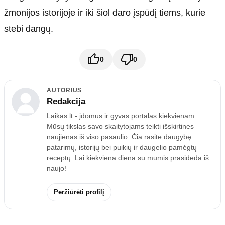
žmonijos istorijoje ir iki šiol daro įspūdį tiems, kurie
stebi dangų.
0
0
AUTORIUS
Redakcija
Laikas.lt - įdomus ir gyvas portalas kiekvienam.
Mūsų tikslas savo skaitytojams teikti išskirtines
naujienas iš viso pasaulio. Čia rasite daugybę
patarimų, istorijų bei puikių ir daugelio pamėgtų
receptų. Lai kiekviena diena su mumis prasideda iš
naujo!
Peržiūrėti profilį