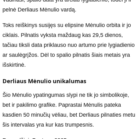
pelnė Derliaus Mėnulio vardą.
Toks reiškinys susijęs su elipsine Mėnulio orbita ir jo
ciklais. Pilnatis vyksta maždaug kas 29,5 dienos,
tačiau tiksli data priklauso nuo artumo prie lygiadienio
ar saulėgrįžos. Dėl to spalio pilnatis šiais metais yra
išskirtinė.
Derliaus Mėnulio unikalumas
Šio Mėnulio ypatingumas slypi ne tik jo simbolikoje,
bet ir pakilimo grafike. Paprastai Mėnulis pateka
kasdien 50 minučių vėliau, bet Derliaus pilnaties metu
šis intervalas yra kur kas trumpesnis.