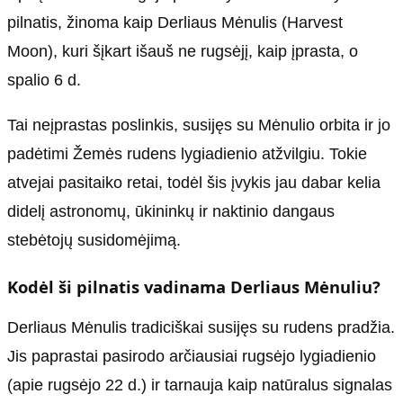
pilnatis, žinoma kaip Derliaus Mėnulis (Harvest
Moon), kuri šįkart išauš ne rugsėjį, kaip įprasta, o
spalio 6 d.
Tai neįprastas poslinkis, susijęs su Mėnulio orbita ir jo
padėtimi Žemės rudens lygiadienio atžvilgiu. Tokie
atvejai pasitaiko retai, todėl šis įvykis jau dabar kelia
didelį astronomų, ūkininkų ir naktinio dangaus
stebėtojų susidomėjimą.
Kodėl ši pilnatis vadinama Derliaus Mėnuliu?
Derliaus Mėnulis tradiciškai susijęs su rudens pradžia.
Jis paprastai pasirodo arčiausiai rugsėjo lygiadienio
(apie rugsėjo 22 d.) ir tarnauja kaip natūralus signalas