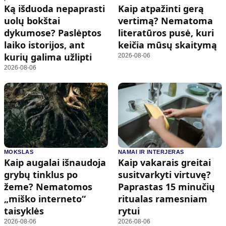
Ką išduoda nepaprasti
Kaip atpažinti gerą
uolų bokštai
vertimą? Nematoma
dykumose? Paslėptos
literatūros pusė, kuri
laiko istorijos, ant
keičia mūsų skaitymą
kurių galima užlipti
2026-08-06
2026-08-06
MOKSLAS
NAMAI IR INTERJERAS
Kaip augalai išnaudoja
Kaip vakarais greitai
grybų tinklus po
susitvarkyti virtuvę?
žeme? Nematomos
Paprastas 15 minučių
„miško interneto“
ritualas ramesniam
taisyklės
rytui
2026-08-06
2026-08-06