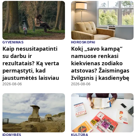
GYVENIMAS
HOROSKOPAI
Kaip nesusitapatinti
Kokį „savo kampą“
su darbu ir
namuose renkasi
rezultatais? Ką verta
kiekvienas zodiako
permąstyti, kad
atstovas? Žaismingas
jaustumėtės laisviau
žvilgsnis į kasdienybę
2026-08-06
2026-08-06
ĮDOMYBĖS
KULTŪRA