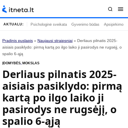
Psichologinė sveikata
Gyvenimo būdas
Apsipirkimo įp
AKTUALU:
Pradinis puslapis
»
Naujausi straipsniai
»
Derliaus pilnatis 2025-
Turinys
Temos
aisiais pasiklydo: pirmą kartą po ilgo laiko ji pasirodys ne rugsėjį, o
spalio 6-ąją
Naujausi straipsniai
Horoskopai
ĮDOMYBĖS
,
MOKSLAS
Gyvenimas
Kulinarija
Derliaus pilnatis 2025-
Įdomybės
Technologijos
aisiais pasiklydo: pirmą
Mada
Gyvenimo būdas
Mokslas
Vasaros mada
kartą po ilgo laiko ji
Namai ir interjeras
Tėvai ir vaikai
pasirodys ne rugsėjį, o
spalio 6-ąją
Populiaru
Informacija