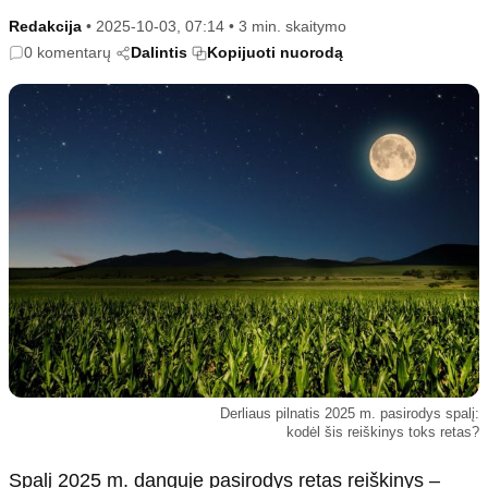
Kultūra
Etikos politika
Redakcija
•
2025-10-03, 07:14
•
3 min. skaitymo
Sodas ir daržas
Klaidų taisymo politika
0 komentarų
Dalintis
Kopijuoti nuorodą
Sveikata ir grožis
Naudojimo sąlygos
Karjera
Privatumo politika
Psichologinė sveikata
Reklamos politika
Tvari mada
Slapukų politika
Redakcija
Apie mus
Autoriai
Kontaktai
Redakcinė politika
Derliaus pilnatis 2025 m. pasirodys spalį:
Dirbtinis intelektas
kodėl šis reiškinys toks retas?
Spalį 2025 m. danguje pasirodys retas reiškinys –