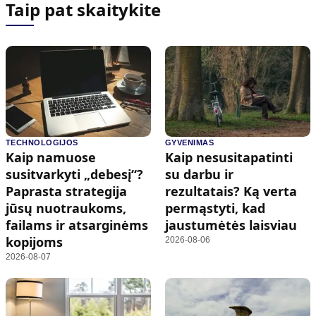
Taip pat skaitykite
TECHNOLOGIJOS
GYVENIMAS
Kaip namuose
Kaip nesusitapatinti
susitvarkyti „debesį“?
su darbu ir
Paprasta strategija
rezultatais? Ką verta
jūsų nuotraukoms,
permąstyti, kad
failams ir atsarginėms
jaustumėtės laisviau
kopijoms
2026-08-06
2026-08-07