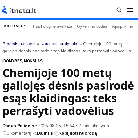
Psichologinė sveikata
Gyvenimo būdas
Apsipirkimo įp
AKTUALU:
Pradinis puslapis
»
Naujausi straipsniai
»
Chemijoje 100 metų
Turinys
Temos
galiojęs dėsnis pasirodė esąs klaidingas: teks perrašyti vadovėlius
ĮDOMYBĖS
Naujausi straipsniai
,
MOKSLAS
Horoskopai
Chemijoje 100 metų
Gyvenimas
Kulinarija
galiojęs dėsnis pasirodė
Įdomybės
Technologijos
Mada
Gyvenimo būdas
esąs klaidingas: teks
Mokslas
Vasaros mada
perrašyti vadovėlius
Namai ir interjeras
Tėvai ir vaikai
Darius Palionis
•
2025-08-25, 15:54
•
2 min. skaitymo
Populiaru
Informacija
0 komentarų
Dalintis
Kopijuoti nuorodą