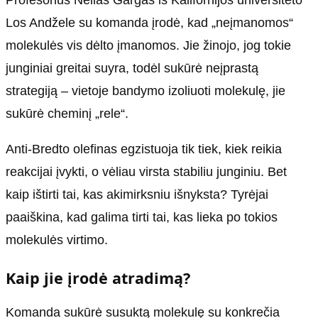
Profesorius Neilas Gargas iš Kalifornijos universiteto
Los Andžele su komanda įrodė, kad „neįmanomos“
molekulės vis dėlto įmanomos. Jie žinojo, jog tokie
junginiai greitai suyra, todėl sukūrė neįprastą
strategiją – vietoje bandymo izoliuoti molekulę, jie
sukūrė cheminį „rele“.
Anti-Bredto olefinas egzistuoja tik tiek, kiek reikia
reakcijai įvykti, o vėliau virsta stabiliu junginiu. Bet
kaip ištirti tai, kas akimirksniu išnyksta? Tyrėjai
paaiškina, kad galima tirti tai, kas lieka po tokios
molekulės virtimo.
Kaip jie įrodė atradimą?
Komanda sukūrė susuktą molekulę su konkrečia