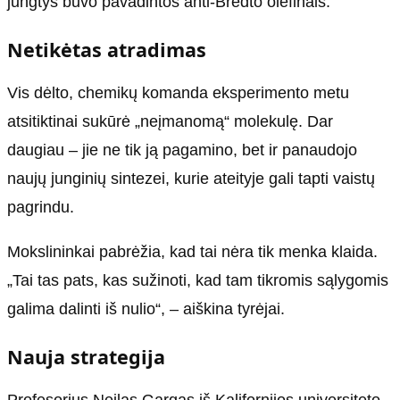
jungtys buvo pavadintos anti-Bredto olefinais.
Netikėtas atradimas
Vis dėlto, chemikų komanda eksperimento metu
atsitiktinai sukūrė „neįmanomą“ molekulę. Dar
daugiau – jie ne tik ją pagamino, bet ir panaudojo
naujų junginių sintezei, kurie ateityje gali tapti vaistų
pagrindu.
Mokslininkai pabrėžia, kad tai nėra tik menka klaida.
„Tai tas pats, kas sužinoti, kad tam tikromis sąlygomis
galima dalinti iš nulio“, – aiškina tyrėjai.
Nauja strategija