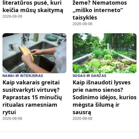
literatūros pusė, kuri
žeme? Nematomos
keičia mūsų skaitymą
„miško interneto“
taisyklės
2026-08-06
2026-08-06
NAMAI IR INTERJERAS
SODAS IR DARŽAS
Kaip vakarais greitai
Kaip išnaudoti lysves
susitvarkyti virtuvę?
prie namo sienos?
Paprastas 15 minučių
Sodinimo idėjos, kurios
ritualas ramesniam
mėgsta šilumą ir
rytui
sausrą
2026-08-06
2026-08-06