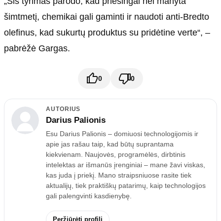
„Šis tyrimas parodo, kad priešingai nei manyta
šimtmetį, chemikai gali gaminti ir naudoti anti-Bredto
olefinus, kad sukurtų produktus su pridėtine verte“, –
pabrėžė Gargas.
0
0
AUTORIUS
Darius Palionis
Esu Darius Palionis – domiuosi technologijomis ir
apie jas rašau taip, kad būtų suprantama
kiekvienam. Naujovės, programėlės, dirbtinis
intelektas ar išmanūs įrenginiai – mane žavi viskas,
kas juda į priekį. Mano straipsniuose rasite tiek
aktualijų, tiek praktiškų patarimų, kaip technologijos
gali palengvinti kasdienybę.
Peržiūrėti profilį