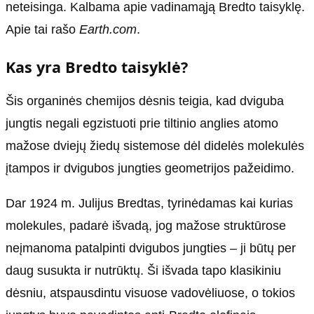
neteisinga. Kalbama apie vadinamąją Bredto taisyklę.
Apie tai rašo
Earth.com
.
Kas yra Bredto taisyklė?
Šis organinės chemijos dėsnis teigia, kad dviguba
jungtis negali egzistuoti prie tiltinio anglies atomo
mažose dviejų žiedų sistemose dėl didelės molekulės
įtampos ir dvigubos jungties geometrijos pažeidimo.
Dar 1924 m. Julijus Bredtas, tyrinėdamas kai kurias
molekules, padarė išvadą, jog mažose struktūrose
neįmanoma patalpinti dvigubos jungties – ji būtų per
daug susukta ir nutrūktų. Ši išvada tapo klasikiniu
dėsniu, atspausdintu visuose vadovėliuose, o tokios