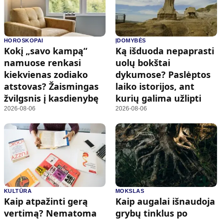
HOROSKOPAI
ĮDOMYBĖS
Kokį „savo kampą“
Ką išduoda nepaprasti
namuose renkasi
uolų bokštai
kiekvienas zodiako
dykumose? Paslėptos
atstovas? Žaismingas
laiko istorijos, ant
žvilgsnis į kasdienybę
kurių galima užlipti
2026-08-06
2026-08-06
KULTŪRA
MOKSLAS
Kaip atpažinti gerą
Kaip augalai išnaudoja
vertimą? Nematoma
grybų tinklus po