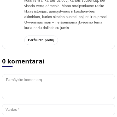
koks jis yra: kartais džiugų, kartais sudėtingą, bet
visada vertą dėmesio. Mano straipsniuose rasite
tikras istorijas, apmąstymus ir kasdienybės
akimirkas, kurios skatina sustoti, pajusti ir suprasti.
Gyvenimas man – neišsemiama įkvėpimo tema,
kuria noriu dalintis su jumis.
Peržiūrėti profilį
0 komentarai