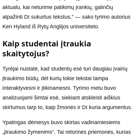
aktualu, kai neturime patikimų įrankių, galinčių
atpažinti DI sukurtus tekstus,” — sako tyrimo autorius
Ken Hyland iš Rytų Anglijos universiteto.
Kaip studentai įtraukia
skaitytojus?
Tyrėjai nustatė, kad studentų esė turi daugiau įvairių
įtraukimo būdų, dėl kurių tokie tekstai tampa
interaktyvesni ir įtikinamesni. Tyrimo metu buvo
analizuojami šimtai esė, siekiant atskleisti aiškius
skirtumus tarp to, kaip žmonės ir DI kuria argumentus.
Ypatingas dėmesys buvo skirtas vadinamiesiems
„įtraukimo žymenims”. Tai retorinės priemonės, kurias