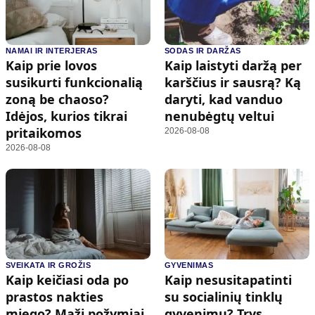
NAMAI IR INTERJERAS
SODAS IR DARŽAS
Kaip prie lovos
Kaip laistyti daržą per
susikurti funkcionalią
karščius ir sausrą? Ką
zoną be chaoso?
daryti, kad vanduo
Idėjos, kurios tikrai
nenubėgtų veltui
pritaikomos
2026-08-08
2026-08-08
SVEIKATA IR GROŽIS
GYVENIMAS
Kaip keičiasi oda po
Kaip nesusitapatinti
prastos nakties
su socialinių tinklų
miego? Maži požymiai,
gyvenimu? Trys