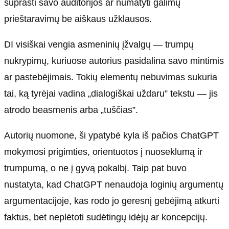
suprasti savo auditorijos ar numatyti galimų
prieštaravimų be aiškaus užklausos.
DI visiškai vengia asmeninių įžvalgų — trumpų
nukrypimų, kuriuose autorius pasidalina savo mintimis
ar pastebėjimais. Tokių elementų nebuvimas sukuria
tai, ką tyrėjai vadina „dialogiškai uždaru” tekstu — jis
atrodo beasmenis arba „tuščias”.
Autorių nuomone, ši ypatybė kyla iš pačios ChatGPT
mokymosi prigimties, orientuotos į nuoseklumą ir
trumpumą, o ne į gyvą pokalbį. Taip pat buvo
nustatyta, kad ChatGPT nenaudoja loginių argumentų
argumentacijoje, kas rodo jo geresnį gebėjimą atkurti
faktus, bet neplėtoti sudėtingų idėjų ar koncepcijų.