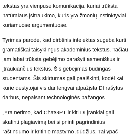
tekstas yra vienpusė komunikacija, kuriai trūksta
natūralaus įsitraukimo, kuris yra žmonių instinktyviai
kuriamuose argumentuose.
Tyrimas parodė, kad dirbtinis intelektas sugeba kurti
gramatiškai taisyklingus akademinius tekstus. Tačiau
jam labai trūksta gebėjimo parašyti asmeniškus ir
įtraukiančius tekstus. Šis gebėjimas būdingas
studentams. Šis skirtumas gali paaiškinti, kodėl kai
kurie dėstytojai vis dar lengvai atpažįsta DI rašytus
darbus, nepaisant technologinės pažangos.
„Yra nerimo, kad ChatGPT ir kiti DI įrankiai gali
skatinti plagiavimą bei silpninti pagrindinius
raštingumo ir kritinio mąstymo įgūdžius. Tai ypač