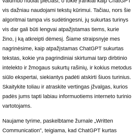
vaidmuo nuolat plečiasi, o tokie įrankiai kaip ChatGPT
vis dažniau naudojami tekstų kūrimui. Tačiau, nors šie
algoritmai tampa vis sudėtingesni, jų sukurtas turinys
vis dar gali būti lengvai atpažįstamas tiems, kurie
žino, į ką atkreipti dėmesį. Šiame straipsnyje mes
nagrinėsime, kaip atpažįstamas ChatGPT sukurtas
tekstas, kokie yra pagrindiniai skirtumai tarp dirbtinio
intelekto ir žmogaus sukurtų rašinių, ir kokius metodus
siūlo ekspertai, siekiantys padėti atskirti šiuos turinius.
Skaitykite toliau ir atraskite vertingas įžvalgas, kurios
padės jums tapti labiau informuotiems interneto turinio
vartotojams.
Naujame tyrime, paskelbtame žurnale „Written
Communication”, teigiama, kad ChatGPT kurtas