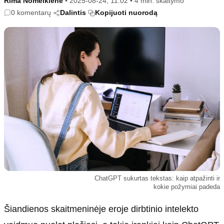
Rima Nomeikienė
•
2025-08-24, 11:02
•
4 min. skaitymo
Kultūra
Etikos politika
0 komentarų
Dalintis
Kopijuoti nuorodą
Sodas ir daržas
Klaidų taisymo politika
Sveikata ir grožis
Naudojimo sąlygos
Karjera
Privatumo politika
Psichologinė sveikata
Reklamos politika
Tvari mada
Slapukų politika
Redakcija
Apie mus
Autoriai
Kontaktai
Redakcinė politika
ChatGPT sukurtas tekstas: kaip atpažinti ir
kokie požymiai padeda
Dirbtinis intelektas
Šiandienos skaitmeninėje eroje dirbtinio intelekto