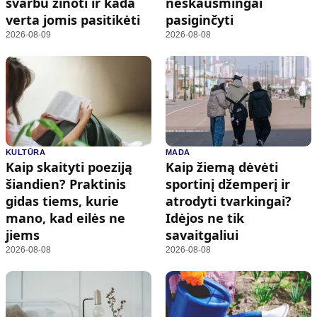
svarbu žinoti ir kada
neskausmingai
verta jomis pasitikėti
pasiginčyti
2026-08-09
2026-08-08
KULTŪRA
MADA
Kaip skaityti poeziją
Kaip žiemą dėvėti
šiandien? Praktinis
sportinį džemperį ir
gidas tiems, kurie
atrodyti tvarkingai?
mano, kad eilės ne
Idėjos ne tik
jiems
savaitgaliui
2026-08-08
2026-08-08