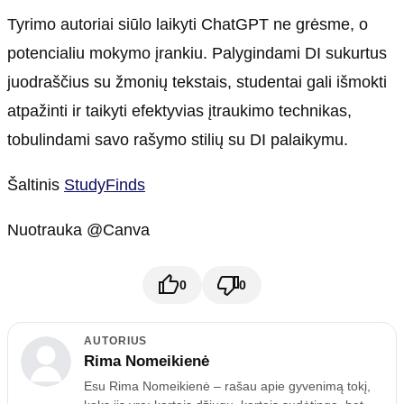
Tyrimo autoriai siūlo laikyti ChatGPT ne grėsme, o
potencialiu mokymo įrankiu. Palygindami DI sukurtus
juodraščius su žmonių tekstais, studentai gali išmokti
atpažinti ir taikyti efektyvias įtraukimo technikas,
tobulindami savo rašymo stilių su DI palaikymu.
Šaltinis
StudyFinds
Nuotrauka @Canva
0
0
AUTORIUS
Rima Nomeikienė
Esu Rima Nomeikienė – rašau apie gyvenimą tokį,