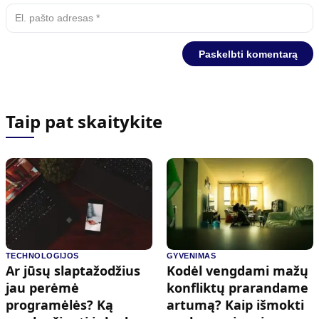
Taip pat skaitykite
TECHNOLOGIJOS
GYVENIMAS
Ar jūsų slaptažodžius
Kodėl vengdami mažų
jau perėmė
konfliktų prarandame
programėlės? Ką
artumą? Kaip išmokti