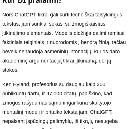
Kur DI pralaimi?
Nors ChatGPT tikrai gali kurti techniškai taisyklingus
tekstus, jam sunkiai sekasi su žmogiškaisiais
įtikinėjimo elementais. Modelis didžiąja dalimi remiasi
faktiniais teiginiais ir nuorodomis į bendrą žinią, tačiau
beveik nenaudoja asmeninių intonacijų, kurios daro
akademinę argumentaciją tikrai įtikinamą, dėl jų
stokos.
Ken Hyland, profesorius su daugiau kaip 300
publikuotų darbų ir 97 000 citatų, paaiškino, kad
žmogus rašydamas sąmoningai kuria skaitytojo
mentalinį modelį ir pritaiko tekstą jam. ChatGPT,
nepaisant įspūdingų galimybių, iš tikrųjų nesugeba