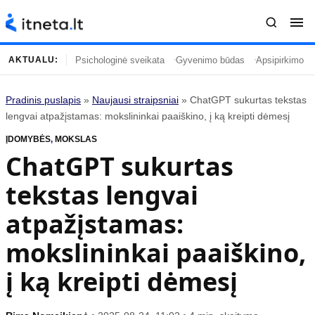
Psichologinė sveikata
Gyvenimo būdas
Apsipirkimo įp
AKTUALU:
Pradinis puslapis
»
Naujausi straipsniai
»
ChatGPT sukurtas tekstas
Turinys
Temos
lengvai atpažįstamas: mokslininkai paaiškino, į ką kreipti dėmesį
ĮDOMYBĖS
Naujausi straipsniai
,
MOKSLAS
Horoskopai
ChatGPT sukurtas
Gyvenimas
Kulinarija
tekstas lengvai
Įdomybės
Technologijos
Mada
Gyvenimo būdas
atpažįstamas:
Mokslas
Vasaros mada
mokslininkai paaiškino,
Namai ir interjeras
Tėvai ir vaikai
į ką kreipti dėmesį
Populiaru
Informacija