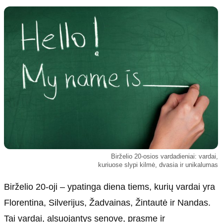
Kultūra
Etikos politika
Sodas ir daržas
Klaidų taisymo politika
Sveikata ir grožis
Naudojimo sąlygos
Karjera
Privatumo politika
Psichologinė sveikata
Reklamos politika
Tvari mada
Slapukų politika
Redakcija
Apie mus
Autoriai
Birželio 20-osios vardadieniai: vardai,
Kontaktai
kuriuose slypi kilmė, dvasia ir unikalumas
Redakcinė politika
Birželio 20-oji – ypatinga diena tiems, kurių vardai yra
Dirbtinis intelektas
Florentina, Silverijus, Žadvainas, Žintautė ir Nandas.
Tai vardai, alsuojantys senove, prasme ir