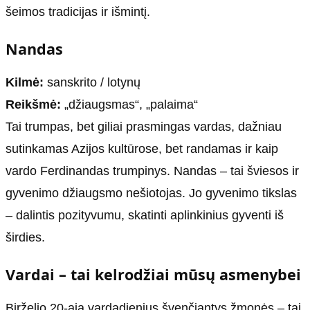
šeimos tradicijas ir išmintį.
Nandas
Kilmė:
sanskrito / lotynų
Reikšmė:
„džiaugsmas“, „palaima“
Tai trumpas, bet giliai prasmingas vardas, dažniau
sutinkamas Azijos kultūrose, bet randamas ir kaip
vardo Ferdinandas trumpinys. Nandas – tai šviesos ir
gyvenimo džiaugsmo nešiotojas. Jo gyvenimo tikslas
– dalintis pozityvumu, skatinti aplinkinius gyventi iš
širdies.
Vardai – tai kelrodžiai mūsų asmenybei
Birželio 20-ąją vardadienius švenčiantys žmonės – tai