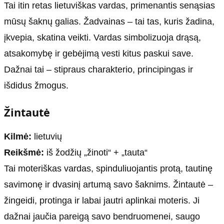
Tai itin retas lietuviškas vardas, primenantis senąsias
mūsų šaknų galias. Žadvainas – tai tas, kuris žadina,
įkvepia, skatina veikti. Vardas simbolizuoja drąsą,
atsakomybę ir gebėjimą vesti kitus paskui save.
Dažnai tai – stipraus charakterio, principingas ir
išdidus žmogus.
Žintautė
Kilmė:
lietuvių
Reikšmė:
iš žodžių „žinoti“ + „tauta“
Tai moteriškas vardas, spinduliuojantis protą, tautinę
savimonę ir dvasinį artumą savo šaknims. Žintautė –
žingeidi, protinga ir labai jautri aplinkai moteris. Ji
dažnai jaučia pareigą savo bendruomenei, saugo