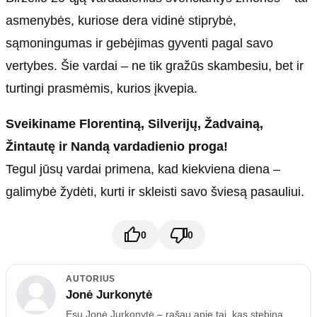
asmenybės, kuriose dera vidinė stiprybė,
sąmoningumas ir gebėjimas gyventi pagal savo
vertybes. Šie vardai – ne tik gražūs skambesiu, bet ir
turtingi prasmėmis, kurios įkvepia.
Sveikiname Florentiną, Silverijų, Žadvainą,
Žintautę ir Nandą vardadienio proga!
Tegul jūsų vardai primena, kad kiekviena diena –
galimybė žydėti, kurti ir skleisti savo šviesą pasauliui.
0
0
AUTORIUS
Jonė Jurkonytė
Esu Jonė Jurkonytė – rašau apie tai, kas stebina,