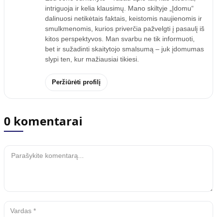
intriguoja ir kelia klausimų. Mano skiltyje „Įdomu“
dalinuosi netikėtais faktais, keistomis naujienomis ir
smulkmenomis, kurios priverčia pažvelgti į pasaulį iš
kitos perspektyvos. Man svarbu ne tik informuoti,
bet ir sužadinti skaitytojo smalsumą – juk įdomumas
slypi ten, kur mažiausiai tikiesi.
Peržiūrėti profilį
0 komentarai