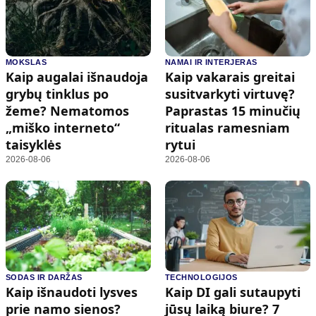
MOKSLAS
NAMAI IR INTERJERAS
Kaip augalai išnaudoja
Kaip vakarais greitai
grybų tinklus po
susitvarkyti virtuvę?
žeme? Nematomos
Paprastas 15 minučių
„miško interneto“
ritualas ramesniam
taisyklės
rytui
2026-08-06
2026-08-06
SODAS IR DARŽAS
TECHNOLOGIJOS
Kaip išnaudoti lysves
Kaip DI gali sutaupyti
prie namo sienos?
jūsų laiką biure? 7