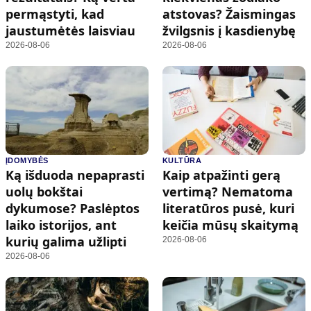
permąstyti, kad
atstovas? Žaismingas
jaustumėtės laisviau
žvilgsnis į kasdienybę
2026-08-06
2026-08-06
ĮDOMYBĖS
KULTŪRA
Ką išduoda nepaprasti
Kaip atpažinti gerą
uolų bokštai
vertimą? Nematoma
dykumose? Paslėptos
literatūros pusė, kuri
laiko istorijos, ant
keičia mūsų skaitymą
kurių galima užlipti
2026-08-06
2026-08-06