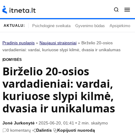
Psichologinė sveikata
Gyvenimo būdas
Apsipirkimo įp
AKTUALU:
Pradinis puslapis
»
Naujausi straipsniai
»
Birželio 20-osios
Turinys
Temos
vardadieniai: vardai, kuriuose slypi kilmė, dvasia ir unikalumas
ĮDOMYBĖS
Naujausi straipsniai
Horoskopai
Birželio 20-osios
Gyvenimas
Kulinarija
vardadieniai: vardai,
Įdomybės
Technologijos
Mada
Gyvenimo būdas
kuriuose slypi kilmė,
Mokslas
Vasaros mada
dvasia ir unikalumas
Namai ir interjeras
Tėvai ir vaikai
Jonė Jurkonytė
•
2025-06-20, 01:41
•
2 min. skaitymo
Populiaru
Informacija
0 komentarų
Dalintis
Kopijuoti nuorodą