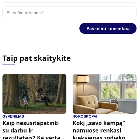
Taip pat skaitykite
GYVENIMAS
HOROSKOPAI
Kaip nesusitapatinti
Kokį „savo kampą“
su darbu ir
namuose renkasi
rezultatais? Ką verta
kiekvienas zodiako