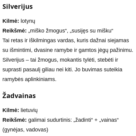
Silverijus
Kilmė:
lotynų
Reikšmė:
„miško žmogus“, „susijęs su mišku“
Tai retas ir iškilmingas vardas, kuris dažnai siejamas
su išmintimi, dvasine ramybe ir gamtos jėgų pažinimu.
Silverijus – tai žmogus, mokantis tylėti, stebėti ir
suprasti pasaulį giliau nei kiti. Jo buvimas suteikia
ramybės aplinkiniams.
Žadvainas
Kilmė:
lietuvių
Reikšmė:
galimai sudurtinis: „žadinti“ + „vainas“
(gynėjas, vadovas)