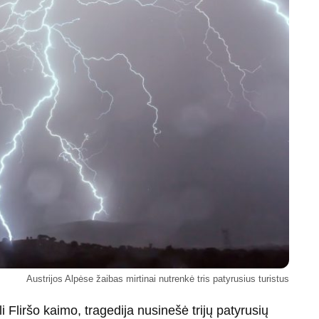
Austrijos Alpėse žaibas mirtinai nutrenkė tris patyrusius turistus
li Fliršo kaimo, tragedija nusinešė trijų patyrusių