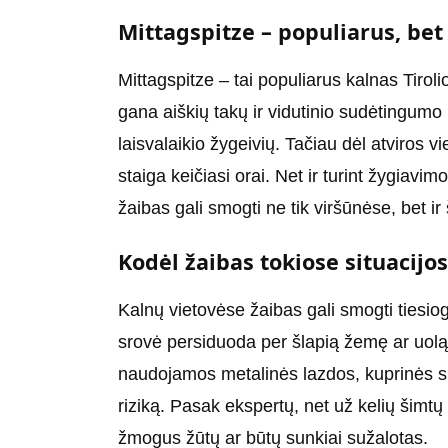
Mittagspitze – populiarus, be
Mittagspitze – tai populiarus kalnas Tiroli
gana aiškių takų ir vidutinio sudėtingumo
laisvalaikio žygeivių. Tačiau dėl atviros v
staiga keičiasi orai. Net ir turint žygiavim
žaibas gali smogti ne tik viršūnėse, bet ir 
Kodėl žaibas tokiose situacijo
Kalnų vietovėse žaibas gali smogti tiesiog
srovė persiduoda per šlapią žemę ar uolą
naudojamos metalinės lazdos, kuprinės su 
riziką. Pasak ekspertų, net už kelių šimtų
žmogus žūtų ar būtų sunkiai sužalotas.