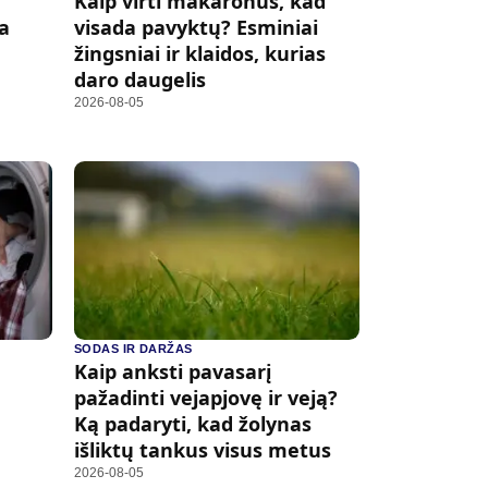
Kaip virti makaronus, kad
ka
visada pavyktų? Esminiai
žingsniai ir klaidos, kurias
daro daugelis
2026-08-05
SODAS IR DARŽAS
Kaip anksti pavasarį
pažadinti vejapjovę ir veją?
Ką padaryti, kad žolynas
išliktų tankus visus metus
2026-08-05