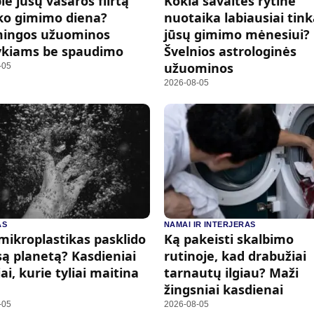
ie jūsų vasaros flirtą
Kokia savaitės rytinė
ko gimimo diena?
nuotaika labiausiai tin
mingos užuominos
jūsų gimimo mėnesiui?
ykiams be spaudimo
Švelnios astrologinės
užuominos
-05
2026-08-05
AS
NAMAI IR INTERJERAS
mikroplastikas pasklido
Ką pakeisti skalbimo
są planetą? Kasdieniai
rutinoje, kad drabužiai
iai, kurie tyliai maitina
tarnautų ilgiau? Maži
žingsniai kasdienai
-05
2026-08-05