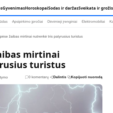
os
Gyvenimas
Horoskopai
Sodas ir daržas
Sveikata ir grožis
ūdas
Apsipirkimo įpročiai
Dėvimieji įrenginiai
Elektromobiliai
Ka
lpėse žaibas mirtinai nutrenkė tris patyrusius turistus
Populiaru
Informacija
aibas mirtinai
Kultūra
Etikos politika
rusius turistus
Sodas ir daržas
Klaidų taisymo 
Sveikata ir grožis
Naudojimo sąl
0 komentarų
Dalintis
Kopijuoti nuorodą
itymo
s
Karjera
Privatumo polit
Psichologinė sveikata
Reklamos polit
Tvari mada
Slapukų politik