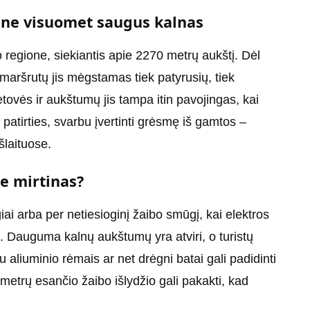
t ne visuomet saugus kalnas
o regione, siekiantis apie 2270 metrų aukštį. Dėl
 maršrutų jis mėgstamas tiek patyrusių, tiek
ietovės ir aukštumų jis tampa itin pavojingas, kai
o patirties, svarbu įvertinti grėsmę iš gamtos –
šlaituose.
se mirtinas?
iai arba per netiesioginį žaibo smūgį, kai elektros
. Dauguma kalnų aukštumų yra atviri, o turistų
aliuminio rėmais ar net drėgni batai gali padidinti
 metrų esančio žaibo išlydžio gali pakakti, kad