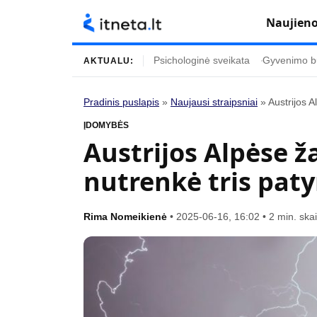
Naujien
Psichologinė sveikata
Gyvenimo b
AKTUALU:
Pradinis puslapis
»
Naujausi straipsniai
»
Austrijos A
Turinys
Temos
ĮDOMYBĖS
Austrijos Alpėse ž
Naujausi straipsniai
Horoskopai
nutrenkė tris paty
Gyvenimas
Kulinarija
Įdomybės
Technologijos
Rima Nomeikienė
•
2025-06-16, 16:02
•
2 min. ska
Mada
Gyvenimo būda
Mokslas
Vasaros mada
Namai ir interjeras
Tėvai ir vaikai