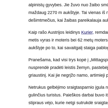
alpinistų gyvybes. Jie žuvo nuo žaibo smū
maždaug 2270 m aukštyje. Tai vienas iš n
dešimtmečius, kai žaibas pareikalauja au
Kaip rašo Austrijos leidinys
Kurier,
remdama
metis vyras ir moteris bei 62 metų moter
aukštyje po to, kai savaitgalį staiga pablo
Pranešama, kad visi trys kopė į „Mittagspit
nusprendė pradėti leistis žemyn, pastebėj
griaustinį. Kai jie negrįžo namo, artimieji
Netrukus gelbėjimo sraigtasparnio įgula 
gulinčius turistus. Paieškos darbai buvo it
stipraus vėjo, kurie netgi sutrukdė sraigtas