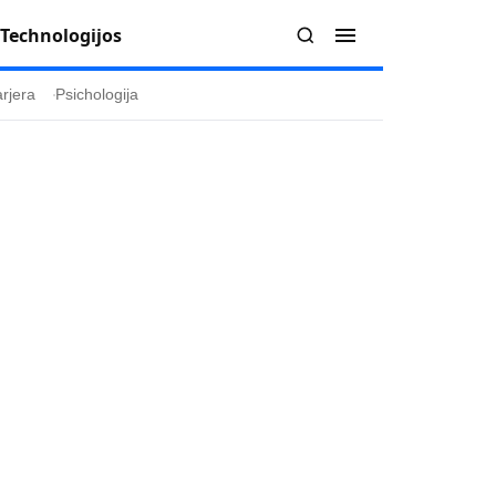
Technologijos
rjera
Psichologija
Redakcija
Apie mus
politika
Autoriai
ygos
Kontaktai
ika
Redakcinė politika
ika
Dirbtinis intelektas
a