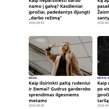
Kaip neparsinešti darbo
Ką ap
namo į galvą? Kasdieniai
pasa
įpročiai, padedantys išjungti
Žais
„darbo režimą“
sant
2026-08-05
2026-08
MADA
MOKSL
Kaip išsirinkti paltą rudeniui
Kaip 
ir žiemai? Gudrus garderobo
po vi
sprendimas ilgesniems
įproč
metams
taršą
2026-08-05
2026-08