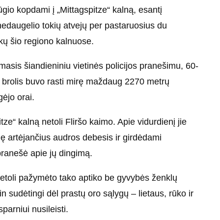
gio kopdami į „Mittagspitze“ kalną, esantį
edaugelio tokių atvejų per pastaruosius du
kų šio regiono kalnuose.
sis šiandieniniu vietinės policijos pranešimu, 60-
s brolis buvo rasti mirę maždaug 2270 metrų
gėjo orai.
ze“ kalną netoli Fliršo kaimo. Apie vidurdienį jie
ę artėjančius audros debesis ir girdėdami
 pranešė apie jų dingimą.
netoli pažymėto tako aptiko be gyvybės ženklų
in sudėtingi dėl prastų oro sąlygų – lietaus, rūko ir
parniui nusileisti.