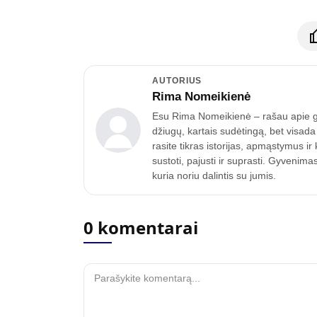
AUTORIUS
Rima Nomeikienė
Esu Rima Nomeikienė – rašau apie gyv
džiugų, kartais sudėtingą, bet visad
rasite tikras istorijas, apmąstymus i
sustoti, pajusti ir suprasti. Gyven
kuria noriu dalintis su jumis.
0 komentarai