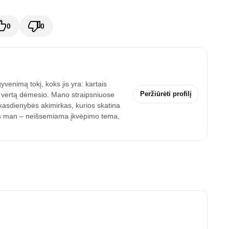
0
0
enimą tokį, koks jis yra: kartais
Peržiūrėti profilį
a vertą dėmesio. Mano straipsniuose
r kasdienybės akimirkas, kurios skatina
imas man – neišsemiama įkvėpimo tema,