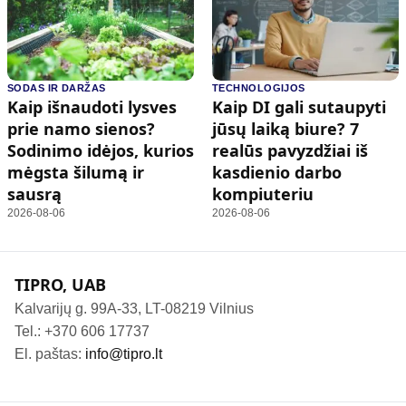
SODAS IR DARŽAS
TECHNOLOGIJOS
Kaip išnaudoti lysves
Kaip DI gali sutaupyti
prie namo sienos?
jūsų laiką biure? 7
Sodinimo idėjos, kurios
realūs pavyzdžiai iš
mėgsta šilumą ir
kasdienio darbo
sausrą
kompiuteriu
2026-08-06
2026-08-06
TIPRO, UAB
Kalvarijų g. 99A-33, LT-08219 Vilnius
Tel.: +370 606 17737
El. paštas:
info@tipro.lt