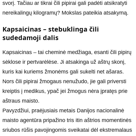
svorį. Tačiau ar tikrai čili pipirai gali padėti atsikratyti
nereikalingų kilogramų? Mokslas pateikia atsakymą.
Kapsaicinas – stebuklinga čili
sudedamoji dalis
Kapsaicinas – tai cheminė medžiaga, esanti čili pipirų
sėklose ir pertvarėlėse. Ji atsakinga už aštrų skonį,
kuris kai kuriems žmonėms gali sukelti net ašaras.
Nors čili pipirai žmogaus nenužudo, jie gali priversti
kreiptis į medikus, ypač jei žmogus nėra įpratęs prie
aštraus maisto.
Pavyzdžiui, praėjusiais metais Danijos nacionalinė
maisto agentūra pripažino tris itin aštrios momentinės
sriubos rūšis pavojingomis sveikatai dėl ekstremalaus