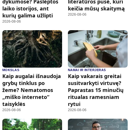
dykumose? Paslėptos
literatūros pusė, kuri
laiko istorijos, ant
keičia mūsų skaitymą
kurių galima užlipti
2026-08-06
2026-08-06
MOKSLAS
NAMAI IR INTERJERAS
Kaip augalai išnaudoja
Kaip vakarais greitai
grybų tinklus po
susitvarkyti virtuvę?
žeme? Nematomos
Paprastas 15 minučių
„miško interneto“
ritualas ramesniam
taisyklės
rytui
2026-08-06
2026-08-06