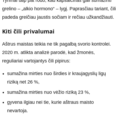
Tyrimai taip pat rodo, kad kapsaicinas gali sumažinti
grelino – „alkio hormono“ – lygį. Paprasčiau tariant, čili
padeda greičiau jaustis sočiam ir rečiau užkandžiauti.
Kiti čili privalumai
Aštrus maistas teikia ne tik pagalbą svorio kontrolei.
2020 m. atlikta analizė parodė, kad žmonės,
reguliariai vartojantys čili pipirus:
sumažina mirties nuo širdies ir kraujagyslių ligų
riziką net 26 %,
sumažina mirties nuo vėžio riziką 23 %,
gyvena ilgiau nei tie, kurie aštraus maisto
nevartoja.