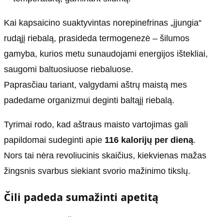
Kai kapsaicino suaktyvintas norepinefrinas „įjungia“
rudąjį riebalą, prasideda termogenezė – šilumos
gamyba, kurios metu sunaudojami energijos ištekliai,
saugomi baltuosiuose riebaluose.
Paprasčiau tariant, valgydami aštrų maistą mes
padedame organizmui deginti baltąjį riebalą.
Tyrimai rodo, kad aštraus maisto vartojimas gali
papildomai sudeginti apie
116 kalorijų per dieną
.
Nors tai nėra revoliucinis skaičius, kiekvienas mažas
žingsnis svarbus siekiant svorio mažinimo tikslų.
Čili padeda sumažinti apetitą