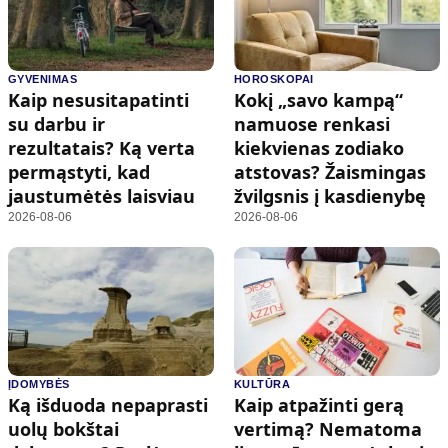
GYVENIMAS
HOROSKOPAI
Kaip nesusitapatinti
Kokį „savo kampą“
su darbu ir
namuose renkasi
rezultatais? Ką verta
kiekvienas zodiako
permąstyti, kad
atstovas? Žaismingas
jaustumėtės laisviau
žvilgsnis į kasdienybę
2026-08-06
2026-08-06
ĮDOMYBĖS
KULTŪRA
Ką išduoda nepaprasti
Kaip atpažinti gerą
uolų bokštai
vertimą? Nematoma