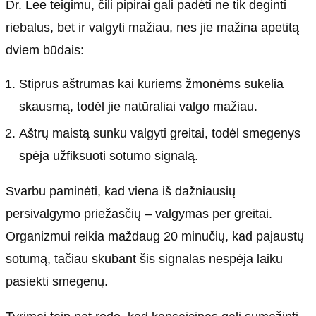
Dr. Lee teigimu, čili pipirai gali padėti ne tik deginti
riebalus, bet ir valgyti mažiau, nes jie mažina apetitą
dviem būdais:
Stiprus aštrumas kai kuriems žmonėms sukelia
skausmą, todėl jie natūraliai valgo mažiau.
Aštrų maistą sunku valgyti greitai, todėl smegenys
spėja užfiksuoti sotumo signalą.
Svarbu paminėti, kad viena iš dažniausių
persivalgymo priežasčių – valgymas per greitai.
Organizmui reikia maždaug 20 minučių, kad pajaustų
sotumą, tačiau skubant šis signalas nespėja laiku
pasiekti smegenų.