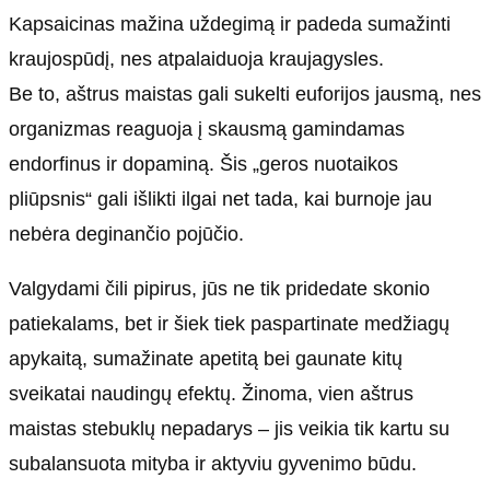
Kapsaicinas mažina uždegimą ir padeda sumažinti
kraujospūdį, nes atpalaiduoja kraujagysles.
Be to, aštrus maistas gali sukelti euforijos jausmą, nes
organizmas reaguoja į skausmą gamindamas
endorfinus ir dopaminą. Šis „geros nuotaikos
pliūpsnis“ gali išlikti ilgai net tada, kai burnoje jau
nebėra deginančio pojūčio.
Valgydami čili pipirus, jūs ne tik pridedate skonio
patiekalams, bet ir šiek tiek paspartinate medžiagų
apykaitą, sumažinate apetitą bei gaunate kitų
sveikatai naudingų efektų. Žinoma, vien aštrus
maistas stebuklų nepadarys – jis veikia tik kartu su
subalansuota mityba ir aktyviu gyvenimo būdu.