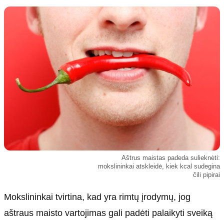
Kultūra
Etikos politika
Sodas ir daržas
Klaidų taisymo politika
Sveikata ir grožis
Naudojimo sąlygos
Karjera
Privatumo politika
Psichologinė sveikata
Reklamos politika
Tvari mada
Slapukų politika
Redakcija
Apie mus
Autoriai
Aštrus maistas padeda sulieknėti:
Kontaktai
mokslininkai atskleidė, kiek kcal sudegina
čili pipirai
Redakcinė politika
Dirbtinis intelektas
Mokslininkai tvirtina, kad yra rimtų įrodymų, jog
aštraus maisto vartojimas gali padėti palaikyti sveiką