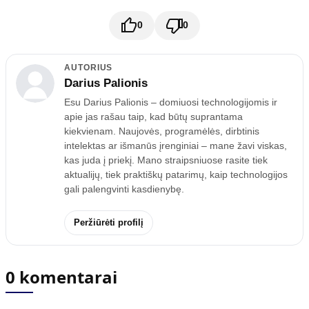
0
0
AUTORIUS
Darius Palionis
Esu Darius Palionis – domiuosi technologijomis ir
apie jas rašau taip, kad būtų suprantama
kiekvienam. Naujovės, programėlės, dirbtinis
intelektas ar išmanūs įrenginiai – mane žavi viskas,
kas juda į priekį. Mano straipsniuose rasite tiek
aktualijų, tiek praktiškų patarimų, kaip technologijos
gali palengvinti kasdienybę.
Peržiūrėti profilį
0 komentarai