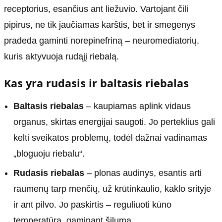
receptorius, esančius ant liežuvio. Vartojant čili
pipirus, ne tik jaučiamas karštis, bet ir smegenys
pradeda gaminti norepinefriną – neuromediatorių,
kuris aktyvuoja rudąjį riebalą.
Kas yra rudasis ir baltasis riebalas
Baltasis riebalas
– kaupiamas aplink vidaus
organus, skirtas energijai saugoti. Jo perteklius gali
kelti sveikatos problemų, todėl dažnai vadinamas
„bloguoju riebalu“.
Rudasis riebalas
– plonas audinys, esantis arti
raumenų tarp menčių, už krūtinkaulio, kaklo srityje
ir ant pilvo. Jo paskirtis – reguliuoti kūno
temperatūrą, gaminant šilumą.