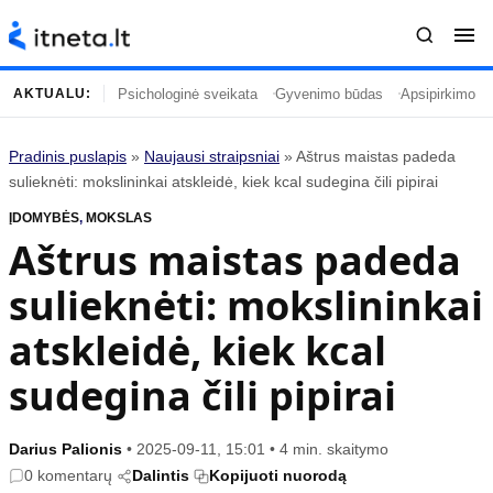
Psichologinė sveikata
Gyvenimo būdas
Apsipirkimo įp
AKTUALU:
Pradinis puslapis
»
Naujausi straipsniai
»
Aštrus maistas padeda
Turinys
Temos
sulieknėti: mokslininkai atskleidė, kiek kcal sudegina čili pipirai
ĮDOMYBĖS
Naujausi straipsniai
,
MOKSLAS
Horoskopai
Aštrus maistas padeda
Gyvenimas
Kulinarija
sulieknėti: mokslininkai
Įdomybės
Technologijos
Mada
Gyvenimo būdas
atskleidė, kiek kcal
Mokslas
Vasaros mada
sudegina čili pipirai
Namai ir interjeras
Tėvai ir vaikai
Darius Palionis
•
2025-09-11, 15:01
•
4 min. skaitymo
Populiaru
Informacija
0 komentarų
Dalintis
Kopijuoti nuorodą