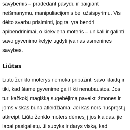
savybėmis – pradedant pavydu ir baigiant
neišmanymu, manipuliacijomis bei užsispyrimu. Vis
dėlto svarbu prisiminti, jog tai yra bendri
apibendrinimai, o kiekviena moteris – unikali ir galinti
savo gyvenimo kelyje ugdyti įvairias asmenines
savybes.
Liūtas
Liūto ženklo moterys nemoka pripažinti savo klaidų ir
tiki, kad šiame gyvenime gali likti nenubaustos. Jos
turi kažkokį magišką sugebėjimą paveikti žmones ir
joms viskas būna atleidžiama. Jei kas nors nuspręstų
atkreipti Liūto ženklo moters dėmesį į jos klaidas, jie
labai pasigailėtų. Ji supyks ir darys viską, kad