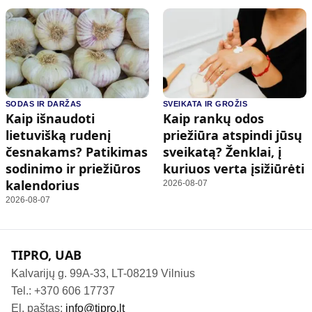
SODAS IR DARŽAS
SVEIKATA IR GROŽIS
Kaip išnaudoti
Kaip rankų odos
lietuvišką rudenį
priežiūra atspindi jūsų
česnakams? Patikimas
sveikatą? Ženklai, į
sodinimo ir priežiūros
kuriuos verta įsižiūrėti
kalendorius
2026-08-07
2026-08-07
TIPRO, UAB
Kalvarijų g. 99A-33, LT-08219 Vilnius
Tel.: +370 606 17737
El. paštas:
info@tipro.lt