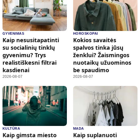
GYVENIMAS
HOROSKOPAI
Kaip nesusitapatinti
Kokios savaitės
su socialinių tinklų
spalvos tinka jūsų
gyvenimu? Trys
ženklui? Žaismingos
realistiškesni filtrai
nuotaikų užuominos
kasdienai
be spaudimo
2026-08-07
2026-08-07
KULTŪRA
MADA
Kaip gimsta miesto
Kaip suplanuoti