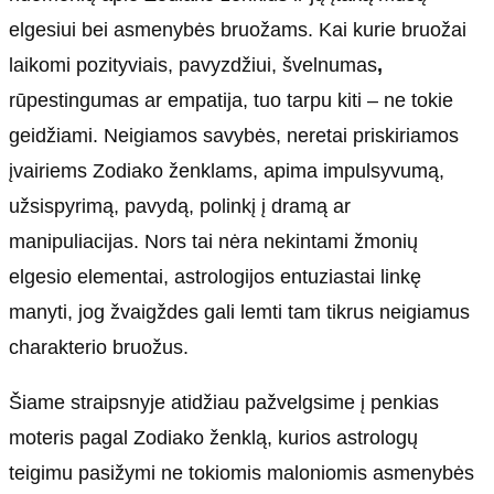
elgesiui bei asmenybės bruožams. Kai kurie bruožai
laikomi pozityviais, pavyzdžiui, švelnumas
,
rūpestingumas ar empatija, tuo tarpu kiti – ne tokie
geidžiami. Neigiamos savybės, neretai priskiriamos
įvairiems Zodiako ženklams, apima impulsyvumą,
užsispyrimą, pavydą, polinkį į dramą ar
manipuliacijas. Nors tai nėra nekintami žmonių
elgesio elementai, astrologijos entuziastai linkę
manyti, jog žvaigždes gali lemti tam tikrus neigiamus
charakterio bruožus.
Šiame straipsnyje atidžiau pažvelgsime į penkias
moteris pagal Zodiako ženklą, kurios astrologų
teigimu pasižymi ne tokiomis maloniomis asmenybės