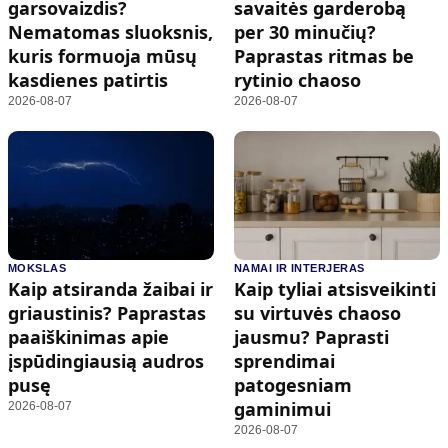
garsovaizdis?
savaitės garderobą
Nematomas sluoksnis,
per 30 minučių?
kuris formuoja mūsų
Paprastas ritmas be
kasdienes patirtis
rytinio chaoso
2026-08-07
2026-08-07
MOKSLAS
NAMAI IR INTERJERAS
Kaip atsiranda žaibai ir
Kaip tyliai atsisveikinti
griaustinis? Paprastas
su virtuvės chaoso
paaiškinimas apie
jausmu? Paprasti
įspūdingiausią audros
sprendimai
pusę
patogesniam
gaminimui
2026-08-07
2026-08-07