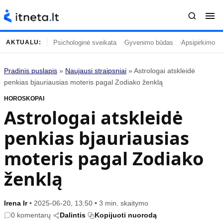
Psichologinė sveikata
Gyvenimo būdas
Apsipirkimo įp
AKTUALU:
Pradinis puslapis
»
Naujausi straipsniai
»
Astrologai atskleidė
Turinys
Temos
penkias bjauriausias moteris pagal Zodiako ženklą
HOROSKOPAI
Naujausi straipsniai
Horoskopai
Astrologai atskleidė
Gyvenimas
Kulinarija
penkias bjauriausias
Įdomybės
Technologijos
Mada
Gyvenimo būdas
moteris pagal Zodiako
Mokslas
Vasaros mada
ženklą
Namai ir interjeras
Tėvai ir vaikai
Irena Ir
•
2025-06-20, 13:50
•
3 min. skaitymo
Populiaru
Informacija
0 komentarų
Dalintis
Kopijuoti nuorodą