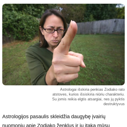
Kultūra
Etikos politika
Sodas ir daržas
Klaidų taisymo politika
Sveikata ir grožis
Naudojimo sąlygos
Karjera
Privatumo politika
Psichologinė sveikata
Reklamos politika
Tvari mada
Slapukų politika
Redakcija
Apie mus
Autoriai
Astrologai išskiria penkias Zodiako rato
Kontaktai
atstoves, kurios išsiskiria niūriu charakteriu.
Su jomis reikia elgtis atsargiai, nes jų pyktis
Redakcinė politika
destruktyvus
Dirbtinis intelektas
Astrologijos pasaulis skleidžia daugybę įvairių
nuomonių apie Zodiako ženklus ir jų įtaką mūsų