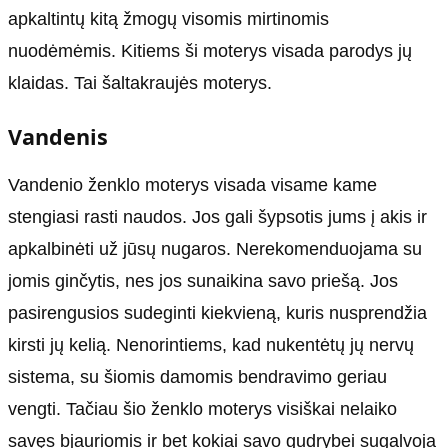
apkaltintų kitą žmogų visomis mirtinomis
nuodėmėmis. Kitiems ši moterys visada parodys jų
klaidas. Tai šaltakraujės moterys.
Vandenis
Vandenio ženklo moterys visada visame kame
stengiasi rasti naudos. Jos gali šypsotis jums į akis ir
apkalbinėti už jūsų nugaros. Nerekomenduojama su
jomis ginčytis, nes jos sunaikina savo priešą. Jos
pasirengusios sudeginti kiekvieną, kuris nusprendžia
kirsti jų kelią. Nenorintiems, kad nukentėtų jų nervų
sistema, su šiomis damomis bendravimo geriau
vengti. Tačiau šio ženklo moterys visiškai nelaiko
savęs bjauriomis ir bet kokiai savo gudrybei sugalvoja