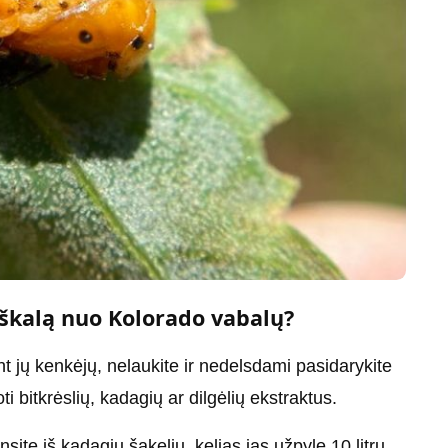
škalą nuo Kolorado vabalų?
t jų kenkėjų, nelaukite ir nedelsdami pasidarykite
i bitkrėslių, kadagių ar dilgėlių ekstraktus.
ite iš kadagių šakelių, kelias jas užpylę 10 litrų