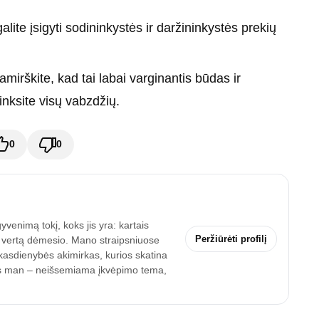
ite įsigyti sodininkystės ir daržininkystės prekių
mirškite, kad tai labai varginantis būdas ir
inksite visų vabzdžių.
0
0
enimą tokį, koks jis yra: kartais
Peržiūrėti profilį
a vertą dėmesio. Mano straipsniuose
r kasdienybės akimirkas, kurios skatina
imas man – neišsemiama įkvėpimo tema,