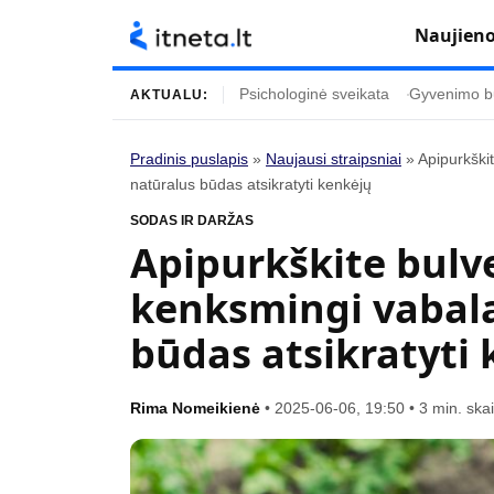
Naujien
Psichologinė sveikata
Gyvenimo b
AKTUALU:
Pradinis puslapis
»
Naujausi straipsniai
»
Apipurkškit
natūralus būdas atsikratyti kenkėjų
Turinys
Temos
SODAS IR DARŽAS
Naujausi straipsniai
Horoskopai
Apipurkškite bulve
Gyvenimas
Kulinarija
kenksmingi vabalai
Įdomybės
Technologijos
būdas atsikratyti
Mada
Gyvenimo būda
Mokslas
Vasaros mada
Rima Nomeikienė
•
2025-06-06, 19:50
•
3 min. ska
Namai ir interjeras
Tėvai ir vaikai