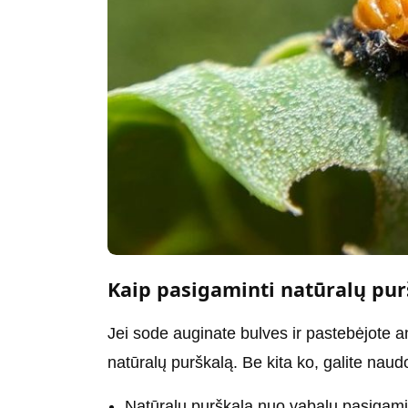
Kaip pasigaminti natūralų pur
Jei sode auginate bulves ir pastebėjote an
natūralų purškalą. Be kita ko, galite naudot
Natūralų purškalą nuo vabalų pasigamins