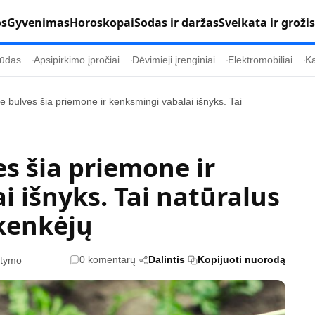
os
Gyvenimas
Horoskopai
Sodas ir daržas
Sveikata ir grožis
ūdas
Apsipirkimo įpročiai
Dėvimieji įrenginiai
Elektromobiliai
Ka
e bulves šia priemone ir kenksmingi vabalai išnyks. Tai
Populiaru
Informacija
Kultūra
Etikos politika
s šia priemone ir
Sodas ir daržas
Klaidų taisymo 
 išnyks. Tai natūralus
Sveikata ir grožis
Naudojimo sąl
 kenkėjų
s
Karjera
Privatumo polit
Psichologinė sveikata
Reklamos polit
0 komentarų
Dalintis
Kopijuoti nuorodą
itymo
Tvari mada
Slapukų politik