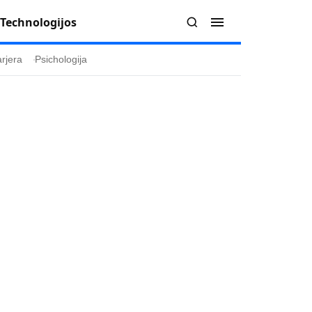
Technologijos
rjera
Psichologija
Redakcija
Apie mus
politika
Autoriai
ygos
Kontaktai
ika
Redakcinė politika
ika
Dirbtinis intelektas
a