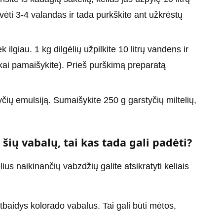
vėti 3-4 valandas ir tada purkškite ant užkrėstų
k ilgiau. 1 kg dilgėlių užpilkite 10 litrų vandens ir
škai pamaišykite). Prieš purškimą preparatą
tyčių emulsiją. Sumaišykite 250 g garstyčių miltelių,
šių vabalų, tai kas tada gali padėti?
ius naikinančių vabzdžių galite atsikratyti keliais
tbaidys kolorado vabalus. Tai gali būti mėtos,