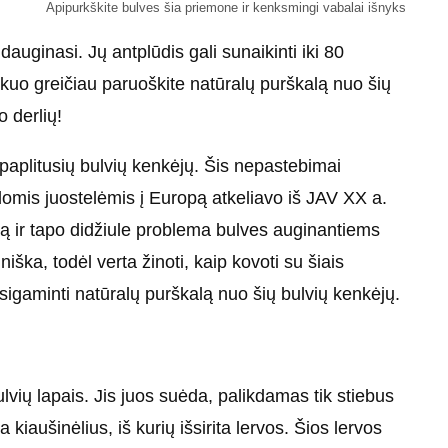
Apipurkškite bulves šia priemone ir kenksmingi vabalai išnyks
dauginasi. Jų antplūdis gali sunaikinti iki 80
 kuo greičiau paruoškite natūralų purškalą nuo šių
o derlių!
 paplitusių bulvių kenkėjų. Šis nepastebimai
domis juostelėmis į Europą atkeliavo iš JAV XX a.
yną ir tapo didžiule problema bulves auginantiems
iška, todėl verta žinoti, kaip kovoti su šiais
igaminti natūralų purškalą nuo šių bulvių kenkėjų.
lvių lapais. Jis juos suėda, palikdamas tik stiebus
kiaušinėlius, iš kurių išsirita lervos. Šios lervos