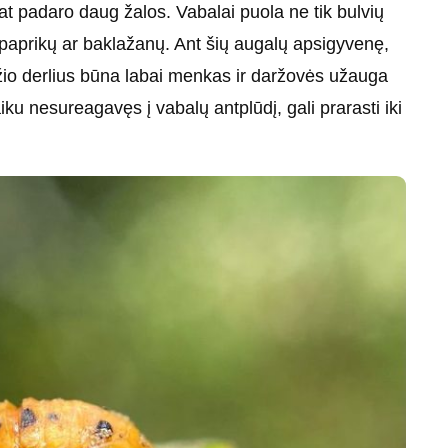
at padaro daug žalos. Vabalai puola ne tik bulvių
, paprikų ar baklažanų. Ant šių augalų apsigyvenę,
džio derlius būna labai menkas ir daržovės užauga
ku nesureagavęs į vabalų antplūdį, gali prarasti iki