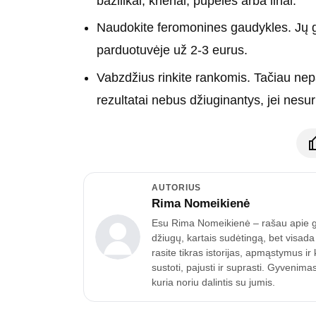
bazilikai, krienai, pupelės arba linai.
Naudokite feromonines gaudykles. Jų gal
parduotuvėje už 2-3 eurus.
Vabzdžius rinkite rankomis. Tačiau nepa
rezultatai nebus džiuginantys, jei nesur
AUTORIUS
Rima Nomeikienė
Esu Rima Nomeikienė – rašau apie gyv
džiugų, kartais sudėtingą, bet visad
rasite tikras istorijas, apmąstymus i
sustoti, pajusti ir suprasti. Gyven
kuria noriu dalintis su jumis.