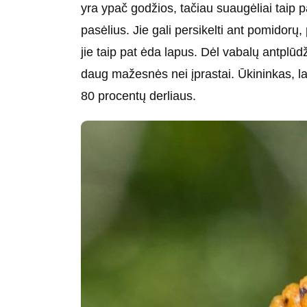
yra ypač godžios, tačiau suaugėliai taip p
pasėlius. Jie gali persikelti ant pomidorų
jie taip pat ėda lapus. Dėl vabalų antplū
daug mažesnės nei įprastai. Ūkininkas, lai
80 procentų derliaus.