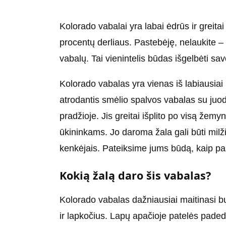
Kolorado vabalai yra labai ėdrūs ir greitai 
procentų derliaus. Pastebėję, nelaukite –
vabalų. Tai vienintelis būdas išgelbėti sav
Kolorado vabalas yra vienas iš labiausiai
atrodantis smėlio spalvos vabalas su juo
pradžioje. Jis greitai išplito po visą žem
ūkininkams. Jo daroma žala gali būti milžin
kenkėjais. Pateiksime jums būdą, kaip pas
Kokią žalą daro šis vabalas?
Kolorado vabalas dažniausiai maitinasi bu
ir lapkočius. Lapų apačioje patelės padeda 