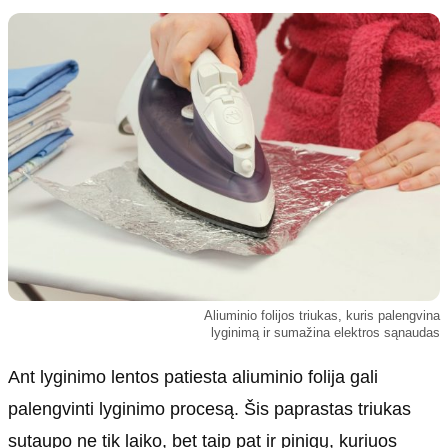
Kultūra
Etikos politika
Sodas ir daržas
Klaidų taisymo politika
Sveikata ir grožis
Naudojimo sąlygos
Karjera
Privatumo politika
Psichologinė sveikata
Reklamos politika
Tvari mada
Slapukų politika
Redakcija
Apie mus
Autoriai
Aliuminio folijos triukas, kuris palengvina
Kontaktai
lyginimą ir sumažina elektros sąnaudas
Redakcinė politika
Ant lyginimo lentos patiesta aliuminio folija gali
Dirbtinis intelektas
palengvinti lyginimo procesą. Šis paprastas triukas
sutaupo ne tik laiko, bet taip pat ir pinigų, kuriuos