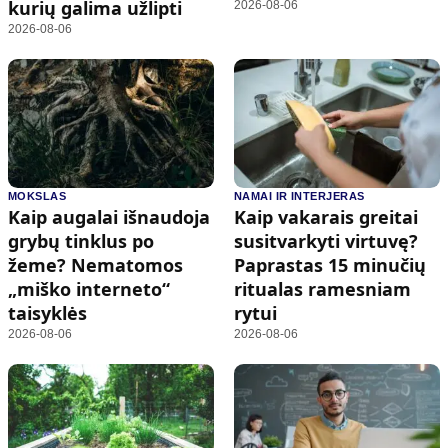
kurių galima užlipti
2026-08-06
2026-08-06
MOKSLAS
NAMAI IR INTERJERAS
Kaip augalai išnaudoja
Kaip vakarais greitai
grybų tinklus po
susitvarkyti virtuvę?
žeme? Nematomos
Paprastas 15 minučių
„miško interneto“
ritualas ramesniam
taisyklės
rytui
2026-08-06
2026-08-06