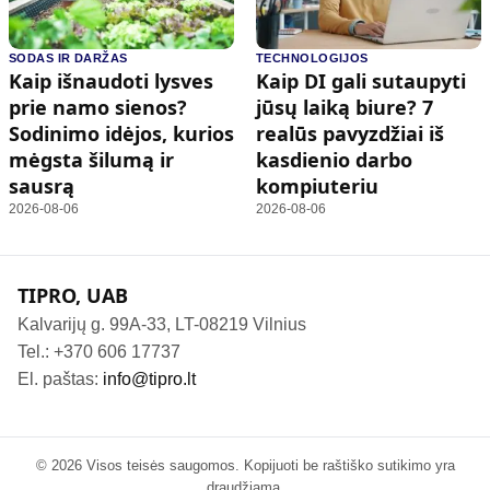
SODAS IR DARŽAS
TECHNOLOGIJOS
Kaip išnaudoti lysves
Kaip DI gali sutaupyti
prie namo sienos?
jūsų laiką biure? 7
Sodinimo idėjos, kurios
realūs pavyzdžiai iš
mėgsta šilumą ir
kasdienio darbo
sausrą
kompiuteriu
2026-08-06
2026-08-06
TIPRO, UAB
Kalvarijų g. 99A-33, LT-08219 Vilnius
Tel.: +370 606 17737
El. paštas:
info@tipro.lt
© 2026 Visos teisės saugomos. Kopijuoti be raštiško sutikimo yra
draudžiama.