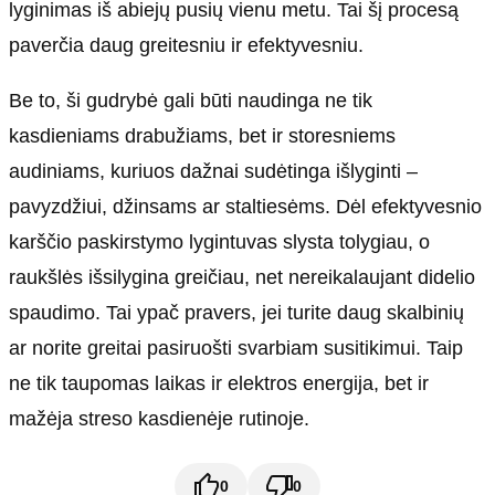
lyginimas iš abiejų pusių vienu metu. Tai šį procesą
paverčia daug greitesniu ir efektyvesniu.
Be to, ši gudrybė gali būti naudinga ne tik
kasdieniams drabužiams, bet ir storesniems
audiniams, kuriuos dažnai sudėtinga išlyginti –
pavyzdžiui, džinsams ar staltiesėms. Dėl efektyvesnio
karščio paskirstymo lygintuvas slysta tolygiau, o
raukšlės išsilygina greičiau, net nereikalaujant didelio
spaudimo. Tai ypač pravers, jei turite daug skalbinių
ar norite greitai pasiruošti svarbiam susitikimui. Taip
ne tik taupomas laikas ir elektros energija, bet ir
mažėja streso kasdienėje rutinoje.
0
0