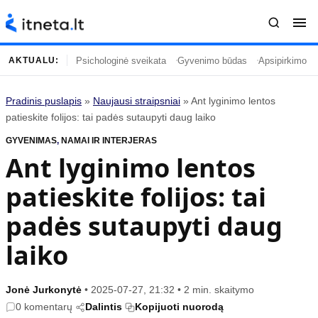
Psichologinė sveikata
Gyvenimo būdas
Apsipirkimo įp
AKTUALU:
Pradinis puslapis
»
Naujausi straipsniai
»
Ant lyginimo lentos
Turinys
Temos
patieskite folijos: tai padės sutaupyti daug laiko
GYVENIMAS
Naujausi straipsniai
,
NAMAI IR INTERJERAS
Horoskopai
Ant lyginimo lentos
Gyvenimas
Kulinarija
patieskite folijos: tai
Įdomybės
Technologijos
Mada
Gyvenimo būdas
padės sutaupyti daug
Mokslas
Vasaros mada
laiko
Namai ir interjeras
Tėvai ir vaikai
Jonė Jurkonytė
•
2025-07-27, 21:32
•
2 min. skaitymo
Populiaru
Informacija
0 komentarų
Dalintis
Kopijuoti nuorodą