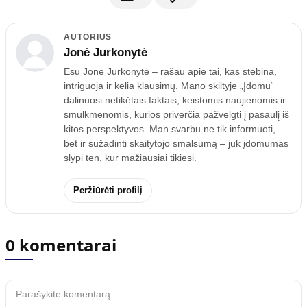
AUTORIUS
Jonė Jurkonytė
Esu Jonė Jurkonytė – rašau apie tai, kas stebina,
intriguoja ir kelia klausimų. Mano skiltyje „Įdomu“
dalinuosi netikėtais faktais, keistomis naujienomis ir
smulkmenomis, kurios priverčia pažvelgti į pasaulį iš
kitos perspektyvos. Man svarbu ne tik informuoti,
bet ir sužadinti skaitytojo smalsumą – juk įdomumas
slypi ten, kur mažiausiai tikiesi.
Peržiūrėti profilį
0 komentarai