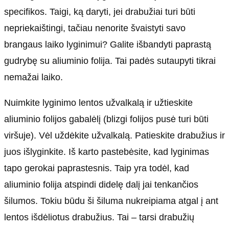
specifikos. Taigi, ką daryti, jei drabužiai turi būti
nepriekaištingi, tačiau nenorite švaistyti savo
brangaus laiko lyginimui? Galite išbandyti paprastą
gudrybę su aliuminio folija. Tai padės sutaupyti tikrai
nemažai laiko.
Nuimkite lyginimo lentos užvalkalą ir užtieskite
aliuminio folijos gabalėlį (blizgi folijos pusė turi būti
viršuje). Vėl uždėkite užvalkalą. Patieskite drabužius ir
juos išlyginkite. Iš karto pastebėsite, kad lyginimas
tapo gerokai paprastesnis. Taip yra todėl, kad
aliuminio folija atspindi didelę dalį jai tenkančios
šilumos. Tokiu būdu ši šiluma nukreipiama atgal į ant
lentos išdėliotus drabužius. Tai – tarsi drabužių