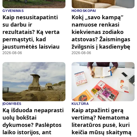
GYVENIMAS
HOROSKOPAI
Kaip nesusitapatinti
Kokį „savo kampą“
su darbu ir
namuose renkasi
rezultatais? Ką verta
kiekvienas zodiako
permąstyti, kad
atstovas? Žaismingas
jaustumėtės laisviau
žvilgsnis į kasdienybę
2026-08-06
2026-08-06
ĮDOMYBĖS
KULTŪRA
Ką išduoda nepaprasti
Kaip atpažinti gerą
uolų bokštai
vertimą? Nematoma
dykumose? Paslėptos
literatūros pusė, kuri
laiko istorijos, ant
keičia mūsų skaitymą