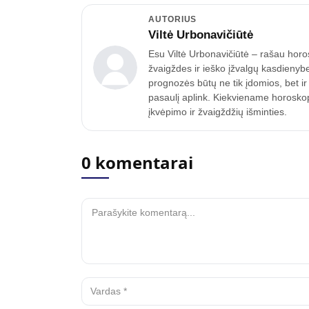
AUTORIUS
Viltė Urbonavičiūtė
Esu Viltė Urbonavičiūtė – rašau horo
žvaigždes ir ieško įžvalgų kasdienyb
prognozės būtų ne tik įdomios, bet ir
pasaulį aplink. Kiekviename horoskope
įkvėpimo ir žvaigždžių išminties.
0 komentarai