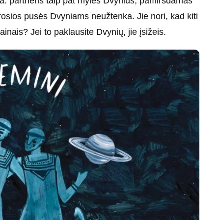
ga: partneris taip pat mylės Dvynius, pamiršdamas
rosios pusės Dvyniams neužtenka. Jie nori, kad kiti
nais? Jei to paklausite Dvynių, jie įsižeis.