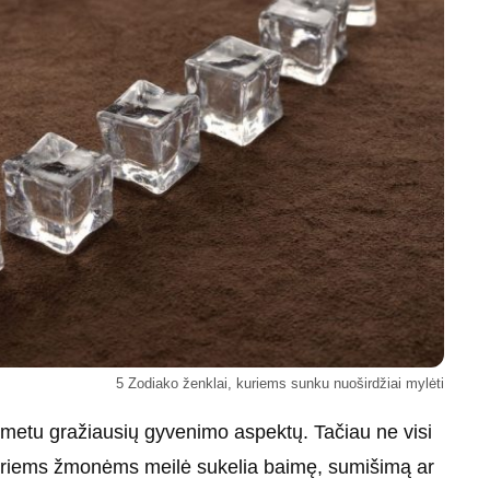
5 Zodiako ženklai, kuriems sunku nuoširdžiai mylėti
t metu gražiausių gyvenimo aspektų. Tačiau ne visi
i kuriems žmonėms meilė sukelia baimę, sumišimą ar