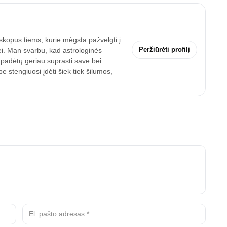
skopus tiems, kurie mėgsta pažvelgti į
Peržiūrėti profilį
ei. Man svarbu, kad astrologinės
 padėtų geriau suprasti save bei
 stengiuosi įdėti šiek tiek šilumos,