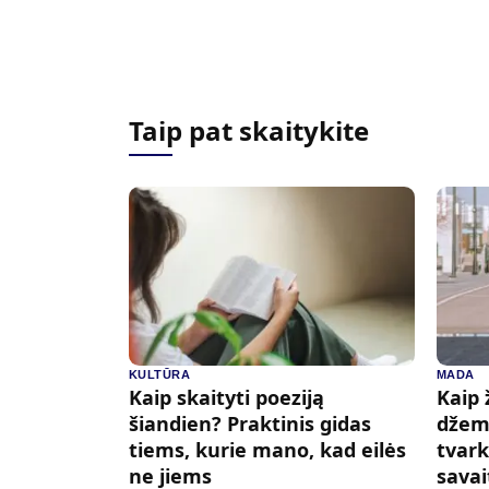
Taip pat skaitykite
KULTŪRA
MADA
Kaip skaityti poeziją
Kaip 
šiandien? Praktinis gidas
džemp
tiems, kurie mano, kad eilės
tvark
ne jiems
savai