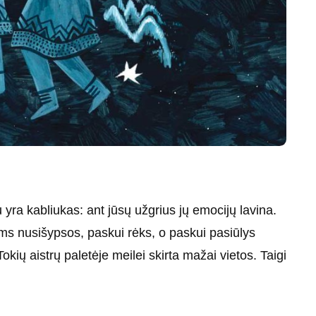
yra kabliukas: ant jūsų užgrius jų emocijų lavina.
ms nusišypsos, paskui rėks, o paskui pasiūlys
 Tokių aistrų paletėje meilei skirta mažai vietos. Taigi