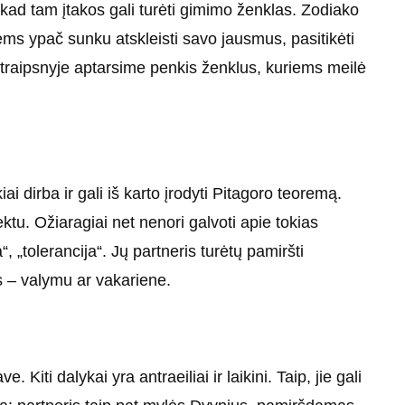
 kad tam įtakos gali turėti gimimo ženklas. Zodiako
iems ypač sunku atskleisti savo jausmus, pasitikėti
 straipsnyje aptarsime penkis ženklus, kuriems meilė
iai dirba ir gali iš karto įrodyti Pitagoro teoremą.
ktu. Ožiaragiai net nenori galvoti apie tokias
 „tolerancija“. Jų partneris turėtų pamiršti
is – valymu ar vakariene.
Kiti dalykai yra antraeiliai ir laikini. Taip, jie gali