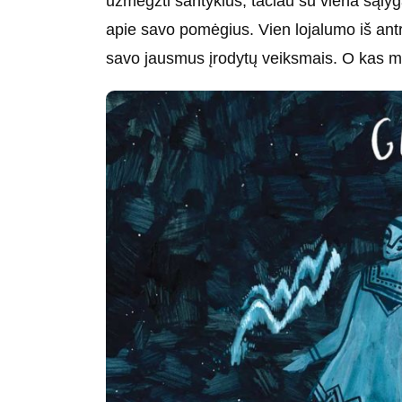
užmegzti santykius, tačiau su viena sąly
apie savo pomėgius. Vien lojalumo iš ant
savo jausmus įrodytų veiksmais. O kas mai