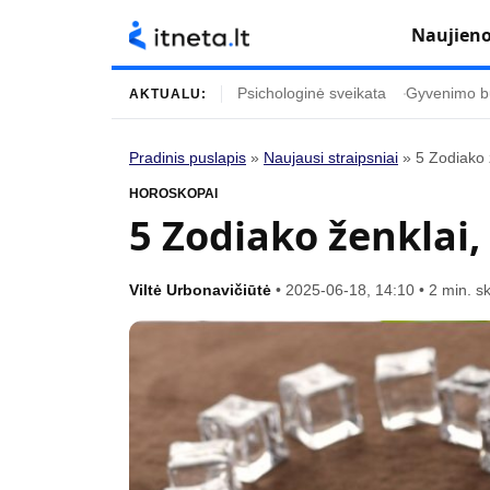
Naujien
Psichologinė sveikata
Gyvenimo b
AKTUALU:
Pradinis puslapis
»
Naujausi straipsniai
»
5 Zodiako 
Turinys
Temos
HOROSKOPAI
5 Zodiako ženklai
Naujausi straipsniai
Horoskopai
Gyvenimas
Kulinarija
Viltė Urbonavičiūtė
•
2025-06-18, 14:10
•
2 min. s
Įdomybės
Technologijos
Mada
Gyvenimo būda
Mokslas
Vasaros mada
Namai ir interjeras
Tėvai ir vaikai