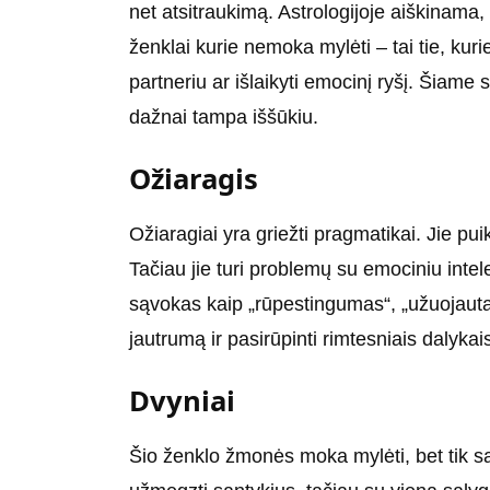
net atsitraukimą. Astrologijoje aiškinama,
ženklai kurie nemoka mylėti – tai tie, kur
partneriu ar išlaikyti emocinį ryšį. Šiame
dažnai tampa iššūkiu.
Ožiaragis
Ožiaragiai yra griežti pragmatikai. Jie puik
Tačiau jie turi problemų su emociniu intele
sąvokas kaip „rūpestingumas“, „užuojauta“,
jautrumą ir pasirūpinti rimtesniais dalyka
Dvyniai
Šio ženklo žmonės moka mylėti, bet tik save. 