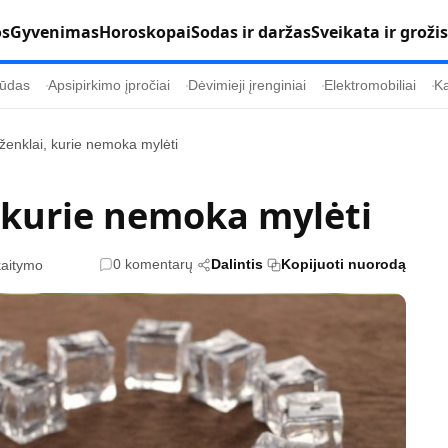
os
Gyvenimas
Horoskopai
Sodas ir daržas
Sveikata ir grožis
ūdas
Apsipirkimo įpročiai
Dėvimieji įrenginiai
Elektromobiliai
Ka
ženklai, kurie nemoka mylėti
Populiaru
Informacija
, kurie nemoka mylėti
Kultūra
Etikos politika
Sodas ir daržas
Klaidų taisymo 
0 komentarų
Dalintis
Kopijuoti nuorodą
kaitymo
Sveikata ir grožis
Naudojimo sąl
s
Karjera
Privatumo polit
Psichologinė sveikata
Reklamos polit
Tvari mada
Slapukų politik