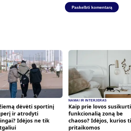
NAMAI IR INTERJERAS
žiemą dėvėti sportinį
Kaip prie lovos susikurti
erį ir atrodyti
funkcionalią zoną be
ingai? Idėjos ne tik
chaoso? Idėjos, kurios t
tgaliui
pritaikomos