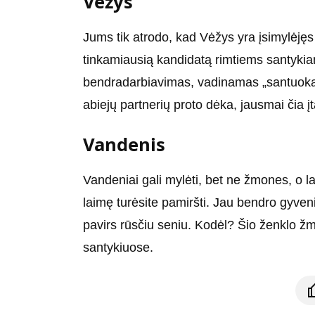
Vėžys
Jums tik atrodo, kad Vėžys yra įsimylėjęs
tinkamiausią kandidatą rimtiems santykia
bendradarbiavimas, vadinamas „santuoka“. 
abiejų partnerių proto dėka, jausmai čia įt
Vandenis
Vandeniai gali mylėti, bet ne žmones, o la
laimę turėsite pamiršti. Jau bendro gyven
pavirs rūsčiu seniu. Kodėl? Šio ženklo ž
santykiuose.