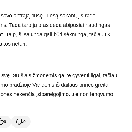
 savo antrąją pusę. Tiesą sakant, jis rado
ms. Tada tarp jų prasideda abipusiai naudingas
Taip, ši sąjunga gali būti sėkminga, tačiau tik
akos neturi.
isvę. Su šiais žmonėmis galite gyventi ilgai, tačiau
imo pradžioje Vandenis iš dailaus princo greitai
monės nekenčia įsipareigojimo. Jie nori lengvumo
0
0