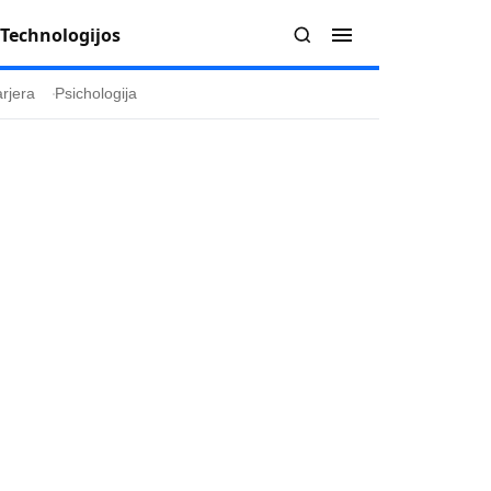
Technologijos
rjera
Psichologija
Redakcija
Apie mus
politika
Autoriai
ygos
Kontaktai
ika
Redakcinė politika
ika
Dirbtinis intelektas
a